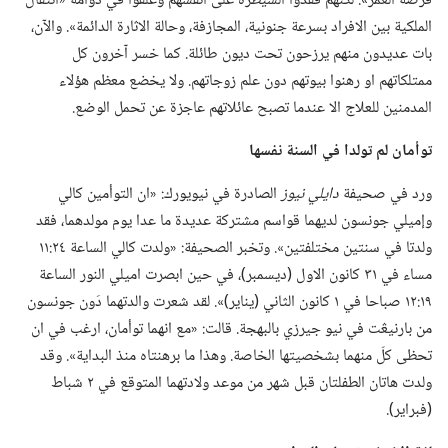
فرصة العمر».‏ لكنهم فقدوا السيطرة على انفسهم وعلقوا في دوامة «انتقال
الملكية بين الافراد بسرعة جنونية،‏ المجازفة،‏ وحالة الاثارة الدائمة».‏ والآن،‏
بات عديدون منهم يرزحون تحت ديون طائلة.‏ كما خسر آخرون كل
ممتلكاتهم او رهنوا بيوتهم دون علم زوجاتهم.‏ ولا يخضع معظم هؤلاء
المدمنين للعلاج الا عندما تصبح عائلاتهم عاجزة عن تحمل الوضع.‏
توأمان لم تولدا
في
السنة نفسها
ورد في صحيفة
دايلي نيوز
الصادرة في نيويورك:‏ «ان التوأمين كالي
وإميلي جونسون لديهما قواسم مشتركة عديدة ما عدا يوم مولدهما،‏ فقد
ولدتا في سنتين مختلفتين».‏ وتخبر الصحيفة:‏ «ولدت كالي الساعة ٢٤:‏١١
مساء في ٣١ كانون الاول (‏ديسمبر)‏،‏ في حين ابصرت اميلي النور الساعة
١٩:‏١٢ صباحا في ١ كانون الثاني (‏يناير)‏».‏ لقد شعرت والدتهما دَون جونسون
من بارنيڠت في نيو جيرزي بالبهجة.‏ قالت:‏ «مع انهما توأمان،‏ ارغب في ان
تحظى كلّ منهما بشخصيتها الخاصة.‏ وهذا ما برهنتاه منذ البداية».‏ وقد
ولدت هاتان الطفلتان قبل شهر من موعد ولادتهما المتوقع في ٢ شباط
(‏فبراير)‏.‏