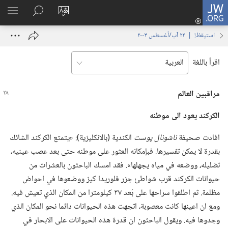
JW.ORG
تسجيل
تغيير
البحث
اظهر
الدخول
لغة
في
القائم
(يفتح
استيقظ‏!‏ | ‏‎٢٢‏ ‏‎آب/أغسطس‏ ‎٢٠٠٣
الموقع
JW.‎ORG
نافذة
جديدة)
اقرأ باللغة
مراقبين العالم
الكركند يعود الى موطنه
افادت صحيفة
ناشونال پوست
الكندية (‏بالانكليزية)‏:‏ «يتمتع الكركند الشائك
بقدرة لا يمكن تفسيرها.‏ فبإمكانه العثور على موطنه حتى بعد عصب عينيه،‏
تضليله،‏ ووضعه في مياه يجهلها».‏ فقد امسك الباحثون بالعشرات من
حيوانات الكركند قرب شواطئ جزر فلوريدا كيز ووضعوها في احواض
مظلمة.‏ ثم اطلقوا سراحها على بُعد ٣٧ كيلومترا من المكان الذي تعيش فيه.‏
ومع ان اعينها كانت معصوبة،‏ اتجهت هذه الحيوانات دائما نحو المكان الذي
وجدوها فيه.‏ ويقول الباحثون ان قدرة هذه الحيوانات على الابحار في