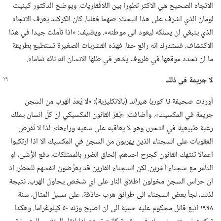
الاتجاه الصحيح هي الاكثر تطورا بين اللافَقاريات.‏ ويوضح الدكتور كينيث
لومان الذي اشرف على هذا البحث:‏ «مهما فعلنا،‏ كان الكركند يعرف الاتجاه
الذي ينبغي ان يسلكه ليعود الى موطنه».‏ ويضيف:‏ «اذا تأملت جيدا في هذا
الاكتشاف،‏ فستدرك انه رائع حقا.‏ فهذه القشريات الصغيرة تستطيع بطريقة
ما ان تحدد موقعها في ظروف يشعر في ظلها الانسان انه تائه تماما».‏
لا جريمة
في
ذلك
أوردت صحيفة
ذا كوريا هيرالد
‏(‏بالانكليزية)‏:‏ «لا يُعدّ الهرب من السجن
جريمة في المكسيك».‏ وأضافت:‏ «يُقرّ القانون المكسيكي ان كلّ انسان يملك
رغبة طبيعية في التحرر،‏ وهو لا يعاقبه على سعيه وراءها».‏ لذا لا تُفرض
العقوبات على السجناء الذين يهربون من السجن في المكسيك الا اذا ارتكبوا
اعمالا تنتهك القانون كجرح احدهم،‏ إلحاق الضرر بالممتلكات،‏ دفع الرُّشى،‏ او
التآمر مع سجناء آخرين.‏ لكن السجناء الفارين قد يعرِّضون انفسهم للخطر،‏ اذ
ان حراس السجن مخولون اطلاق النار على اي شخص يحاول الهرب.‏ نتيجة
لذلك،‏ لجأ بعض السجناء الى طرائق هرب حاذقة.‏ على سبيل المثال،‏ سنة
١٩٩٨ اتبع قاتل محكوم عليه حمية الى ان اصبح وزنه ٥٠ كيلوڠراما.‏ وهكذا