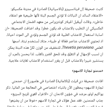
كتبت صحيفة
إل فينانسييرو
‏(‏بالاسپانية)‏ الصادرة في مدينة مكسيكو:‏
«الاعتقاد السائد ان النباتات لا تؤذي الجسم البتة لأنها طبيعية هو اعتقاد
خاطئ».‏ وقالت آبيڠيل اڠيلار كونتريراس من معهد الضمان الاجتماعي
المكسيكي ان التطبب بالاعشاب قد يكون خطرا.‏ وقد اضافت الصحيفة:‏ «ان
اساءة استعمال الاعشاب الطبية قد تؤذي الجسم وتؤدي الى الموت احيانا،‏
اذ تحتوي الاعشاب عناصر فعّالة او طبية».‏ مثلا،‏ تُستخدم نبتة،‏ اسمها
العلمي
Thevetia peruviana
‏،‏ للتخفيف من الوزن.‏ لكنَّ هذه النبتة يمكن
ان تسبب الإسهال او التقيُّؤ،‏ وقد تلحق الضرر بالقلب.‏ لذا يحسن بالمرء ان
يستشير خبيرا بالاعشاب قبل ان يقرر استخدام الاعشاب لغايات علاجية.‏
‏‹مدمنو تجارة الاسهم›‏
افادت صحيفة
دي ڤيلت
‏(‏بالالمانية)‏ الصادرة في هامبورڠ ان «مدمني
تجارة الاسهم» يحظون الآن بانتباه اختصاصي في المعالجة من المانيا.‏ ذكر
يواكيم اوتو،‏ مرشد في شؤون الادمان،‏ ان «الاغراء القوي للربح السريع»
جذب المدمنين.‏ فقد عمل هؤلاء في تجارة الاسهم «خوفا من ان يضيّعوا