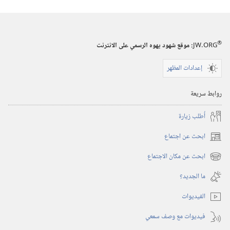
المجلات
‏‎٢٢‏ ‏‎آب/
أغسطس‏
®
JW.ORG
:‏ موقع شهود يهوه الرسمي على الانترنت
‎٢٠٠٣
إعدادات المظهر
روابط سريعة
أُطلب زيارة
ابحث عن اجتماع
(يفتح
نافذة
ابحث عن مكان الاجتماع
(يفتح
جديدة)
نافذة
ما الجديد؟‏
جديدة)
الفيديوات
فيديوات مع وصف سمعي