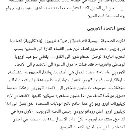
تمكنت زوجته من حمله في حقيبة كانت تستعملها لنقل الملابس المتسخة
من السجن الى المنزل.‏ لكنه اعتُقل مجددا بعد تسعة اشهر ليعود ويهرب.‏ ولم
يرَه احد منذ ذلك الحين.‏
توسّع الاتحاد الاوروپي
ذكرت الصحيفة اليومية
انترناشونال هيرالد تريبيون
‏(‏بالانكليزية)‏ الصادرة
في پاريس:‏ «بعد مرور نصف قرن على انقسام القارة الى قسمين بسبب
الحرب الباردة،‏ توصّل المتفاوضون الى اتفاق .‏ .‏ .‏ يقضي بتوحيد اوروپا
الوسطى والغربية».‏ فقد قبلت ١٠ دول الدعوة الى الانضمام الى الاتحاد
الاوروپي عام ٢٠٠٤.‏ وهذه الدول هي:‏ أستونيا،‏ پولندا،‏ الجمهورية التشيكية،‏
سلوڤاكيا،‏ سلوڤينيا،‏ قبرس،‏ لاتڤيا،‏ ليتوانيا،‏ مالطة،‏ وهنڠاريا.‏ ونتيجة لذلك،‏
سيُضاف ما مجموعه ٧٥ مليون شخص الى الاتحاد الاوروپي.‏ وهكذا ستنشأ
«سوق موحَّدة تتألف من ٤٥٠ مليون شخص» سيكون ناتجها الاقتصادي ٧‏,١٠
تريليونات اورو.‏ ويوازي هذا الناتج ناتج الولايات المتحدة الذي يصل الى ٥‏,١١
تريليون اورو.‏ اعلن رومانو پرودي،‏ رئيس اللجنة الاوروپية:‏ «لأول مرة في
التاريخ،‏ ستتوحد اوروپا».‏ لكنَّ ادارة الاعمال بـ‍ ٢١ لغة رسمية هي احدى
المصاعب التي سيواجهها الاتحاد الموسّع.‏