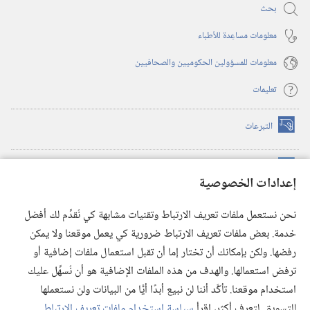
بحث
معلومات مساعِدة للأطباء
معلومات للمسؤولين الحكوميين والصحافيين
تعليمات
التبرعات
(يفتح
نافذة
جديدة)
مكتبة برج المراقبة الالكترونية
™
(يفتح
إعدادات الخصوصية
نافذة
JW Hub
جديدة)
(يفتح
نحن نستعمل ملفات تعريف الارتباط وتقنيات مشابهة كي نُقدِّم لك أفضل
نافذة
®
خدمة. بعض ملفات تعريف الارتباط ضرورية كي يعمل موقعنا ولا يمكن
تطبيق
JW Library
جديدة)
رفضها. ولكن بإمكانك أن تختار إما أن تقبل استعمال ملفات إضافية أو
مكتبة برج المراقبة
ترفض استعمالها. والهدف من هذه الملفات الإضافية هو أن نُسهِّل عليك
استخدام موقعنا. تأكَّد أننا لن نبيع أبدًا أيًّا من البيانات ولن نستعملها
للتسويق. لتعرف أكثر، اقرأ
سياسة استخدام ملفات تعريف الارتباط