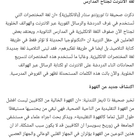
لغة الانترنت تجتاح المدارس
ذكرت صحيفة
ذا تورونتو ستار
‏(‏بالانكليزية)‏:‏ «ان لغة المختصرات التي
تُستخدم في غرف الدردشة والرسائل الفورية عبر الانترنت والهواتف الخلوية
تجتاح الآن صفوف اللغة الانكليزية في المدارس الثانوية».‏ ويعتقد بعض
العاملين في حقل التربية ان «التكنولوجيا الحديثة لا تؤثر فقط في طريقة
كتابة التلاميذ،‏ بل ايضا في طريقة تفكيرهم».‏ فقد تبنى التلاميذ لغة جديدة:‏
لغة المختصرات الانكليزية.‏ وغالبا ما تُستخدم هذه المختصرات لتسريع
المحادثات اثناء الدردشة على الانترنت او لكتابة الرسائل عبر الهواتف
الخلوية.‏ والآن باتت هذه الكلمات المستحدثة تظهر في الفروض المدرسية.‏
اكتشاف جديد عن القهوة
تخبر صحيفة
ذا تايمز
اللندنية:‏ «ان القهوة الخالية من الكافيين ليست افضل
من القهوة التقليدية من الناحية الصحية،‏ فهي تبقي من يحتسيها مستيقظا
طول الليل تماما كالقهوة التقليدية».‏ ويذكر بحث اجراه علماء في مستشفى
الجامعة في زوريخ بسويسرا ان الكافيين قد لا يكون سبب المشكلة،‏ اذ ان
هذين النوعين من القهوة يؤثران في الجهاز القلبي الوعائي والجهاز العصبي