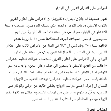
اعراس على الطراز الغربي
في
اليابان
تقول صحيفة
ذا جاپان تايمز
‏(‏بالانكليزية)‏ ان الاعراس على الطراز الغربي،‏
بالثوب الابيض وباقات الازهار والممر الذي يسلكه العروسان،‏ اصبحت واسعة
الانتشار في اليابان،‏ مع ان ٨‏,٠ في المئة فقط من السكان يدّعون انهم
مسيحيون.‏ فإحدى المجلات اجرت استطلاعا شمل ١٣٢‏,٤ زوجا عقدوا
قرانهم سنة ٢٠٠١.‏ وقد تبيّن ان ٢‏,٦١ في المئة من الاعراس كانت على الطراز
الغربي،‏ ١‏,٢٠ في المئة على الطراز الشنتوي،‏ و ٩‏,٠ في المئة على الطراز
البوذي.‏ وفي الاعراس على الطراز الغربي،‏ تستخدم شركات تنظيم الاعراس
«اجانب من العرق الابيض لا ينتمون الى صف رجال الدين» لإجراء مراسم
الزواج،‏ اذ ان الزبائن غالبا ما يفضلون استخدام اجانب لعقد القران.‏ ذكرت
ناطقة باسم احدى شركات تنظيم الاعراس:‏ «يعتقد العديد من الازواج
الشبان ان إجراء اجنبي مراسم الزواج يضفي طابعا من الرقي والوقار على
العرس».‏ وجُلَّ ما يقوم به «رجال دين نهايات الاسابيع» هؤلاء هو تلاوة نذور
الزواج وبعض المقاطع من الكتاب المقدس امام الحضور.‏
اعشاب خطرة