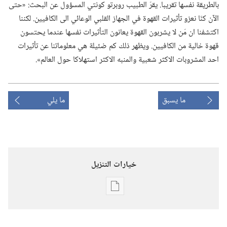
بالطريقة نفسها تقريبا.‏ يقرّ الطبيب روبرتو كونتي المسؤول عن البحث:‏ «حتى
الآن كنّا نعزو تأثيرات القهوة في الجهاز القلبي الوعائي الى الكافيين.‏ لكننا
اكتشفنا ان مَن لا يشربون القهوة يعانون التأثيرات نفسها عندما يحتسون
قهوة خالية من الكافيين.‏ ويظهر ذلك كم ضئيلة هي معلوماتنا عن تأثيرات
احد المشروبات الاكثر شعبية والمنبه الاكثر استهلاكا حول العالم».‏
ما يسبق
ما يلي
خيارات التنزيل
خيارات
تنزيل
الاصدارات