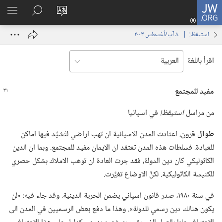
JW.ORG
تسجيل
تغيير
البحث
اظهر
الدخول
لغة
في
القائم
(يفتح
استيقظ‏!‏ | ‏‎ ٨‏ ‏‎آب/أغسطس‏ ‎٢٠٠٣
الموقع
JW.‎ORG
نافذة
جديدة)
اقرأ باللغة
مفيد للمجتمع
من مراسل
استيقظ!‏
في اسپانيا
طوال
قرون،‏ اعتادت المدن الاسپانية ان تهب اراضي لتُشيَّد فيها اماكن
للعبادة.‏ فسلطات هذه المدن تعتقد ان الايمان مفيد للمجتمع.‏ وبما ان الدين
الكاثوليكي كان دين الدولة،‏ فقد جرت العادة ان توهب الاملاك بشكل حصري
للكنيسة الكاثوليكية.‏ لكنَّ الاوضاع تغيَّرت.‏
في سنة ١٩٨٠،‏ صدر قانون اسپاني يضمن الحرية الدينية.‏ وقد جاء فيه:‏ «لن
يكون هنالك دين رسمي للدولة».‏ وهذا ما دفع بعض الرسميين في المدن الى