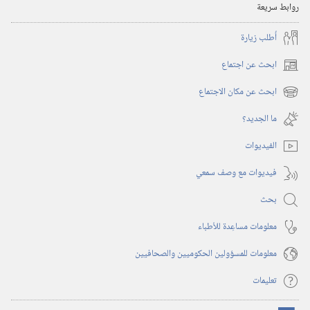
روابط سريعة
أُطلب زيارة
ابحث عن اجتماع
(يفتح
نافذة
ابحث عن مكان الاجتماع
(يفتح
جديدة)
نافذة
ما الجديد؟‏
جديدة)
الفيديوات
فيديوات مع وصف سمعي
بحث
معلومات مساعِدة للأطباء
معلومات للمسؤولين الحكوميين والصحافيين
تعليمات