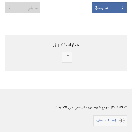
ما يسبق
ما يلي
خيارات التنزيل
خيارات
تنزيل
الاصدارات
المجلات
٨‏ ‏‎آب/
®
JW.ORG
:‏ موقع شهود يهوه الرسمي على الانترنت
أغسطس‏
‎٢٠٠٣
إعدادات المظهر