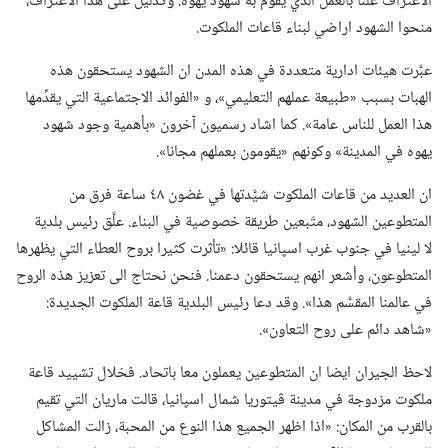
الاعتراف علنا بالعمل الذي يقوم به شهود يهوه.‏ وكدليل على هذا الاعتراف،‏
منحوا الشهود اراضي لبناء قاعات الملكوت.‏
عبَّرت هيئات ادارية متعددة في هذه المدن ان الشهود يستحقون هذه
الهبات بسبب «طبيعة عملهم التعليمي»،‏ و «الفوائد الاجتماعية التي يقدِّمها
هذا العمل للناس عامة».‏ كما اشاد رسميون آخرون «بأهمية وجود شهود
يهوه في المدينة» وكونهم «يقومون بعملهم مجانا».‏
ان العديد من قاعات الملكوت شيَّدتها في غضون ٤٨ ساعة فرق من
المتطوعين الشهود،‏ متّبعين طريقة خصوصية في البناء.‏ علَّق رئيس بلدية
لا لينيا في جنوب غرب اسپانيا قائلا:‏ «تأثرت كثيرا بروح العطاء التي يظهرها
المتطوعون،‏ وأشعر انهم يستحقون دعمنا.‏ فنحن نحتاج الى تعزيز هذه الروح
في عالمنا المقسَّم هذا».‏ وقد دعا رئيس البلدية قاعة الملكوت الجديدة:‏
«شاهد دائم على روح التعاون».‏
لاحظ الجيران ايضا ان المتطوعين يعملون معا باتحاد.‏ فخلال تشييد قاعة
ملكوت مزدوجة في مدينة ڤيتوريا شمال اسپانيا،‏ قالت ماريان التي تقيم
بالقرب من المكان:‏ «اذا اظهر الجميع هذا النوع من المحبة،‏ زالت المشاكل