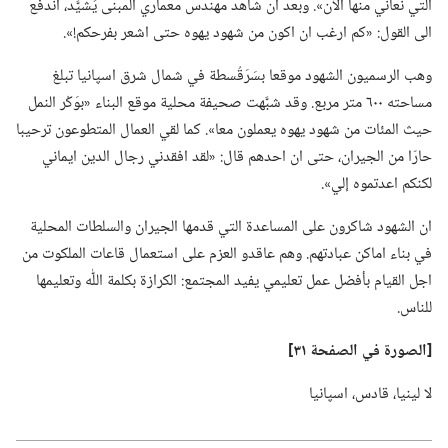
التي نعاني منها الآن».‏ وبعد ان شاهد مهندس معماري المبنى يُشيَّد،‏ اندفع
الى القول:‏ «كم ارغب ان اكون من شهود يهوه حتى اشعر بفرحكم!‏».‏
وهب الرسميون الشهود موقعا بسَرَقُسطة في شمال شرق اسپانيا تبلغ
مساحته ٦٠٠ متر مربع.‏ وقد شبَّهت صحيفة محلية موقع البناء «بوَكْر النمل
حيث المئات من شهود يهوه يعملون معا».‏ كما لقي العمال المتطوعون ترحيبا
حارّا من الجيران،‏ حتى ان احدهم قال:‏ «لقد افقدني رجال الدين ايماني
لكنكم اعدتموه إلي».‏
ان الشهود شاكرون على المساعدة التي قدمها الجيران والسلطات المحلية
في بناء اماكن عبادتهم.‏ وهم عاقدو العزم على استعمال قاعات الملكوت من
اجل القيام بأفضل عمل تعليمي يفيد المجتمع:‏ الكرازة بكلمة اللّٰه وتعليمها
للناس.‏
‏[الصورة
في
الصفحة ٣١]‏
لا لينيا،‏ قادس،‏ اسپانيا