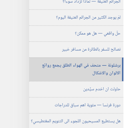
الجرائم العنيفة —‏ لماذا تزداد سوءا؟‏
يوليو‏
‎٢٠٠٣
لمَ يوجد الكثير من الجرائم العنيفة اليوم؟‏
حلّ واقعي —‏ هل هو ممكن؟‏
نصائح للسفر بالطائرة من مسافر خبير
برشلونة —‏ متحف في الهواء الطلق يجمع روائع
الالوان والاشكال
حاولت ان اخدم سيِّدين
دورة فرنسا —‏ مئوية اهم سباق للدراجات
هل يستطيع المسيحيون اللجوء الى التنويم المغنطيسي؟‏