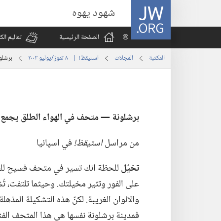
JW.ORG
شهود يهوه
الصفحة الرئيسية
تعاليم ال
المكتبة
المجلات
استيقظ‏!‏ | ‏‎ ٨‏ ‏‎تموز/يوليو‏ ‎٢٠٠٣
برشلو
برشلو
نة —‏ متحف
في
الهواء الطلق يجمع 
من مراسل
استيقظ!‏
في اسپانيا
تخيَّل
للحظة انك تسير في متحف فسيح للفن
على الفور وتثير مخيلتك.‏ وحيثما تلتفت،‏ ت
والالوان الغريبة.‏ لكنّ هذه التشكيلة المذ
فمدينة برشلونة نفسها هي هذا المتحف الفني