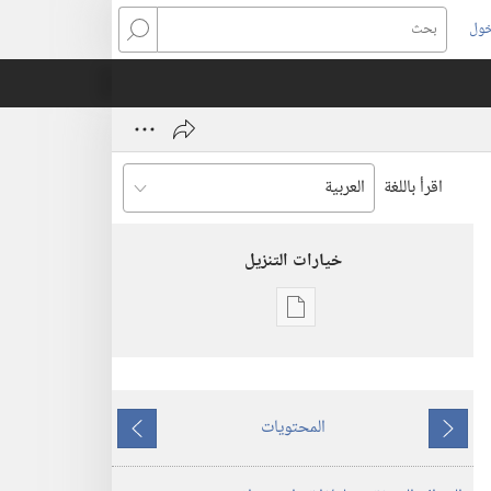
خول
بحث
اقرأ باللغة
خيارات التنزيل
خيارات
تنزيل
الاصدارات
المجلات
المحتويات
ما
ما
٨‏ ‏‎تموز/
يسبق
يلي