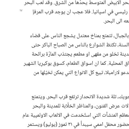
بحر الابيض المتوسط يحدّها من الشرق.‏ وقد لعب البحر
رئيسي في اسپانيا.‏ فلا عجب ان يوجد قرب المرفإ
ه الى البحر.‏
بالجبال،‏ تتمتع بمناخ معتدل يشجع الناس على قضاء
السنة،‏ تكتظ الشوارع بالناس من الصباح الباكر حتى
مدينة تخلو من مقهى او مطعم يجتذب المارّة برائحة
ق المحلية.‏ كما ان اسواق الطعام،‏ كسوق بوكيرِيا الشهير
و لارامبلا،‏ تبيع كل الانواع التي يمكن تخيّلها من
ويك،‏ تلة شديدة الانحدار ترتفع قرب البحر.‏ ويتمتع
ت عرض الفنون،‏ والمناظر الخلّابة للمدينة والبحر
ظم المنشآت التي استُخدمت في الالعاب الاولمپية عام
١٩٩٢.‏ ويخطط شهود يهوه لزيارة برشلونة لحضور محفل اممي سيبدأ في ٣١ تموز (‏يوليو)‏ ويستمر