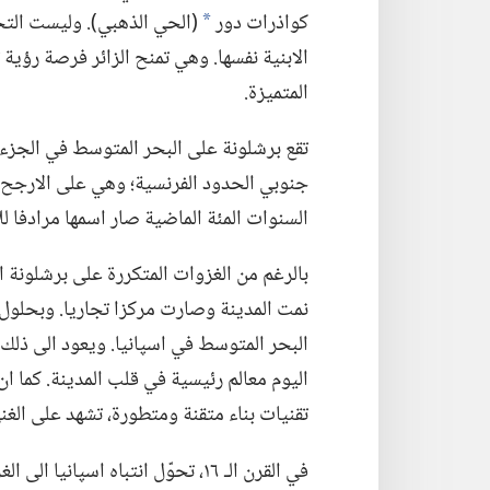
كواذرات دور
(‏الحي الذهبي)‏.‏ وليست ال
*
الابنية نفسها.‏ وهي تمنح الزائر فرصة رؤية
المتميزة.‏
جنوبي الحدود الفرنسية؛‏ وهي على الارجح اك
السنوات المئة الماضية صار اسمها مرادفا للا
بالرغم من الغزوات المتكررة على برشلونة التي 
البحر المتوسط في اسپانيا.‏ ويعود الى ذلك ا
اليوم معالم رئيسية في قلب المدينة.‏ كما 
تقنيات بناء متقنة ومتطورة،‏ تشهد على الغن
في القرن الـ‍ ١٦،‏ تحوّل انتباه اسپ