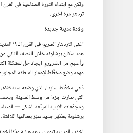
تزدهر مرة اخرى.‏
ولادة مدينة جديدة
اغنى الازده
عدد سكان برشلونة خلال النصف الثاني من ذل
وأصبح من الضروري ايجاد حلّ لمشكلة اكتظاظ
مهمة وضع مخطَّط لإعمار المنطقة المجاورة 
دُع
التي صارت جزءا من وسط المدينة.‏ وبحسب 
ومجمّعات الابنية المربّعة الشكل —‏ المتنا
برشلونة بمظهر جديد تميّز بمعالمها اللافتة،
اخذت المدينة تنمو بسرعة هائلة وفقا لخطة س