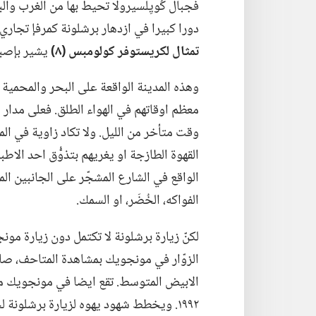
فجبال كُويِلسيرولا تحيط بها من الغرب وال
دورا كبيرا في ازدهار
برشلونة كمرفإ تجاري 
تمثال لكريستوفر كولومبس (‏٨)‏
يشير بإصبع
وهذه المدينة الواقعة على البحر والمحمية 
معظم اوقاتهم في الهواء الطلق.‏ فعلى مدار 
وقت متأخر من الليل.‏ ولا تكاد زاوية في ال
القهوة الطازجة او يغريهم بتذوُّق احد الاطبا
الواقع في الشارع المشجّر على الجانبين المدع
الفواكه،‏ الخُضَر،‏ او السمك.‏
لكنّ زيارة برشلونة لا تكتمل دون زيارة مونج
الزوّار في مونجويك بمشاهدة المتاحف،‏ صالا
الابيض المتوسط.‏ تقع ايضا في مونجويك مع