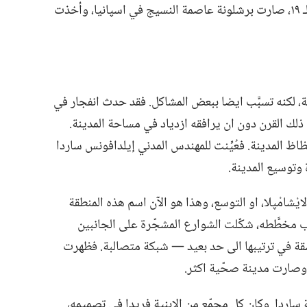
ولكن مع ابتداء الثورة الصناعية في القرن الـ‍ ١٩،‏ صارت برشلونة عاصمة النسيج في اسپانيا،‏ وأخذت
ار السريع في القرن الـ‍ ١٩ المدينة،‏ لكنه تسبَّب ايضا ببعض المشاكل.‏ فقد حدث انفجار في
ك القرن دون ان يرافقه ازدياد في مساحة المدينة.‏
 المدينة.‏ فعُيِّنت للمهندس المدني إيلدافونس ساردا
وتوسيع المدينة.‏
ي مخطَّط ساردا،‏ الذي وضعه سنة ١٨٥٩،‏ لايْشامْپلا،‏ او التوسع،‏ وهذا هو الآن اسم هذه المنطقة
مخطَّطه،‏ شكّلت الشوارع المشجّرة على الجانبين
سقة في ترتيبها الى حد بعيد —‏ شبكة متصالبة.‏ فظهرت
‏ وصارت مدينة صحّية اكثر.‏
اردا.‏ وكان كل مجمّع من الابنية فريدا في تصميمه،‏