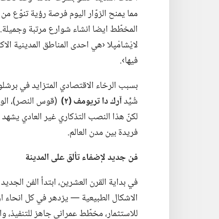
مما يمنح الزوّار اليوم فرصة رؤية تنوّع من 
المخطّط ايضا انشاء شوارع مرتبة وجميلة.‏ ي
لايْشامْپلا ‹هي احدى المناطق المدينية الا
فيها›.‏
شُيِّد
آرك دا تريومف (‏٢)‏
‏(‏قوس النصر)‏،‏ ا
لكنّ هذا النصب التذكاري غير العادي يشهد
فريدة بين مدن العالم.‏
فن جديد لإضفاء تألق على المدينة
الاشكال الطبيعية —‏ يزدهر في كل انحاء اور
للاستثمار،‏ مخطّط عمراني جاهز للتنفيذ،‏ و