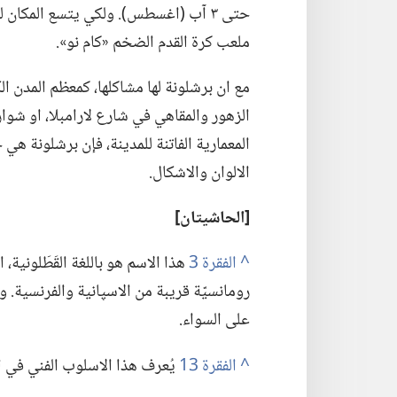
حتى ٣ آب (‏اغسطس)‏.‏ ولكي يتسع المك
ملعب كرة القدم الضخم «كام نو».‏
مع ان برشلونة لها مشاكلها،‏ كمعظم المدن ال
الزهور والمقاهي في شارع لارامبلا،‏ او شوا
المعمارية الفاتنة للمدينة،‏ فإن برشلونة هي
الالوان والاشكال.‏
‏[الحاشيتان]‏
^
هذا الاسم هو باللغة القَطَلونية،‏ 
رومانسيّة قريبة من الاسپانية والفرنسية.‏ و
على السواء.‏
^
يُعرف هذا الاسلوب الفني في ا