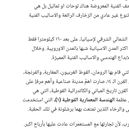
تحف الفنية المعروضة هناك لوحات او تماثيل بل هي
 تنوع غير عادي من الزخارف الرائعة والاساليب الفنية
تقع برشلونة على البحر المتوسط في الجزء الشمالي الشرقي لإسپانيا،‏ على بعد ١٦٠ كيلومترا فقط
ثر المدن الاسپانية شبها بالمدن الاوروپية.‏ وخلال
بداع الهندسي والاساليب الفنية المميزة.‏
قام بها الرومان،‏ القوط الغربيون،‏ المغاربة،‏ والفرنجة،‏
نمت المدينة وصارت مركزا تجاريا.‏ وبحلول القرن الـ‍ ١٤،‏ صارت اهمّ مدينة صناعية وأهم مرفإ على
لقرن تاريخ المباني والكاتدرائية القوطية،‏ التي هي
ان عظمة
الهندسة المعمارية القوطية (‏١)‏،‏
التي استخدمت
ى والرخاء اللذين تمتعت بهما برشلونة في تلك الحقبة.‏
انيا الى الغرب،‏ لأن تجارتها مع المستعمرات عادت عليها بأرباح اكبر.‏