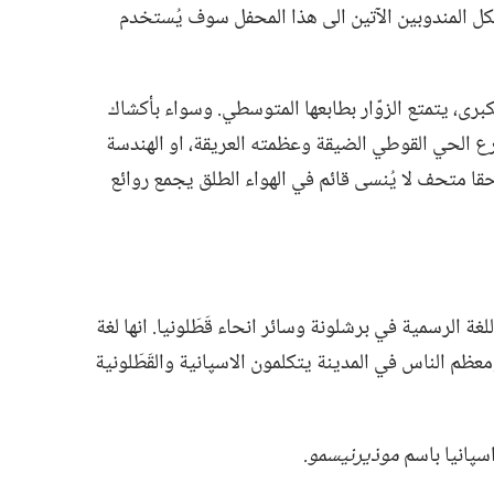
ان لكل المندوبين الآتين الى هذا المحفل سوف يُستخدم
كبرى،‏ يتمتع الزوّار بطابعها المتوسطي.‏ وسواء بأكشاك
رع الحي القوطي الضيقة وعظمته العريقة،‏ او الهندسة
 حقا متحف لا يُنسى قائم في الهواء الطلق يجمع روائع
اللغة الرسمية في برشلونة وسائر انحاء قَطَلونيا.‏ انها لغة
معظم الناس في المدينة يتكلمون الاسپانية والقَطَلونية
سپانيا باسم
موذيرنيسمو.‏