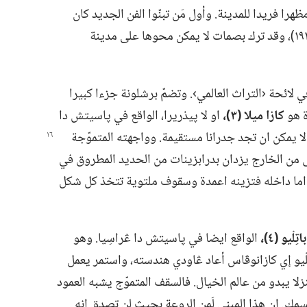
ا فريدا للمدينة.‏ وأول مَن تبنّوا الفن الجديد كان
المهندس المعماري أنطونيو ڠاودي (‏١٨٥٢-‏١٩٢٦)‏،‏ وقد ترك بصمات لا يمكن محوها على مدينة
ي لائحة ‹التراث العالمي›.‏ وتضمّ برشلونة جزءا كبيرا
زة هو
كازا ميلا (‏٣)‏،‏
او لا پيذريرا،‏ الواقع في پاسيتش دا
لا يمكن ان تجد
جدرانا مستقيمة.‏ وواجهته المتموّجة
نى من الخارج يزدان بدرابزينات من الحديد المطروق في
 اما داخله فتزينه اعمدة وسقوف ملتوية تتخذ كل شكل
لْيو (‏٤)‏،‏
الواقع ايضا في پاسيتش دا ڠراسِيا.‏ وهو
ْيو إي كازانوڤاس أعاد ڠاودي هندسته،‏ واستمر يعمل
١٩.‏ فأبدع ڠاودي منزلا يبدو من عالم الخيال.‏ فالسقف المتموّج يشبه العمود
سمك.‏ ان هذا المبنى لَمن الروعة بحيث لن تصدق انه