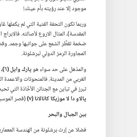
موجود إلا عند رؤيته بأم عينك!‏
وربما تكون التحفة الفنية التي لم يكملها ڠاو
المقدسة)‏،‏ المثال الاروع لأصالته.‏ فالابراج
ضخمة تقطَّر الشمع على جوانبها وجمد.‏ وقد 
المجاورة الرمز الدولي لبرشلونة.‏
والمذهل على حد سواء هو
پارك وايل (‏٦)‏،‏
الغربي من المدينة.‏ فالمنحوتات والاعمدة الم
تبرز في تباين مع الجنائن الأخّاذة التي تحيط
پالاو دا لا موزيكا كاتالانا (‏٧)‏
‏(‏قصر الموسي
بين الجبال والبحر
فضلا عن إرث برشلونة من الهندسة المعمارية