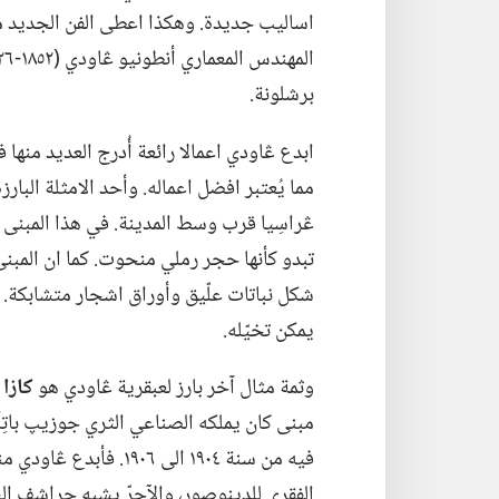
اساليب جديدة.‏ وهكذا اعطى الفن الجديد مظهر
برشلونة.‏
ابدع ڠاودي اعمالا رائعة أُدرج العديد منها ف
مما يُعتبر افضل اعماله.‏ وأحد الامثلة البار
ڠراسِيا قرب وسط المدينة.‏ في هذا المبنى 
تبدو كأنها حجر رملي منحوت.‏ كما ان المب
شكل نباتات علّيق وأوراق اشجار متشابكة.‏
يمكن تخيّله.‏
وثمة مثال آخر بارز لعبقرية ڠاودي هو
كازا باتِ
مبنى كان يملكه الصناعي الثري جوزيپ باتِل
فيه من سنة ١٩٠٤ الى ٠٦
الفقري للدينوصور،‏ والآجرّ يشبه حراشف ال