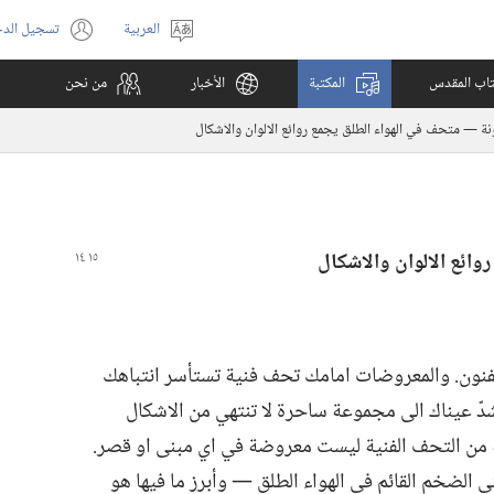
العربية
تسجيل الد
اختر
(يفتح
اللغة
نافذة
كتاب المقدس
المكتبة
الأخبار
من نحن
جديدة)
نة —‏ متحف في الهواء الطلق يجمع روائع الالوان والاشكال
روائع الالوان والاشكال
ون.‏ والمعروضات امامك تحف فنية تستأسر انتباهك
ُشدّ عيناك الى مجموعة ساحرة لا تنتهي من الاشكال
هلة من التحف الفنية ليست معروضة في اي مبنى او قصر.‏
 الضخم القائم في الهواء الطلق —‏ وأبرز ما فيها هو