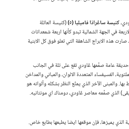
دي،‏
كنيسة ساڠراذا فاميليا (‏٥)‏
‏(‏كنيسة العائلة
 الاربعة في الجهة الشمالية تبدو كأنها اربعة شمعدانات
صارت هذه الابراج الشاهقة التي تعلو فوق كل الابنية
حديقة عامة صمَّمها ڠاودي تقع على تلة في الجانب
لتوية،‏ الفسيفساء المتعددة الالوان،‏ والمباني والمداخن
 بها.‏ والمبنى الآخر الذي يمتّع النظر بشكله وألوانه هو
قى)‏ الذي صمَّمه معاصر ڠاودي،‏ دومناك اي مونتانيه.‏
 الذي يميزها،‏ فإن موقعها ايضا يطبعها بطابع خاص.‏