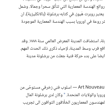
روائع الهندسة المعمارية التي تتألق سحرا وجمالا.‏ وشمل
عتبر روبرت هْيوز،‏ في كتابه
برشلونة
‏(‏بالانكليزية)‏،‏ ان
كثر روعة في اوروپا بسبب الهندسة المعمارية الموجودة
بسبب الرخاء الاقتصادي المتزايد في برشلونة،‏ استضافت المدينة المعرض العالمي سنة ١٨٨٨.‏ وقد
لواقع قرب وسط المدينة،‏ لإحياء ذكرى ذلك الحدث المهم.‏
 ايضا على بدء حركة فنية جعلت من برشلونة مدينة
في بداية القرن العشرين،‏ ابتدأ الفن الجديد Art Nouveau —‏ اسلوب فني زخرفي مستوحًى من
وپا والولايات المتحدة.‏
وكان لدى برشلونة المال
*
المهندسون المعماريون الخلّاقون التواقون الى تجريب