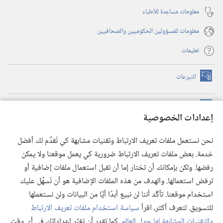
معلومات مساعِدة للأطباء
معلومات للمسؤولين الحكوميين والصحافيين
تعليمات
التبرعات
(يفتح
نافذة
جديدة)
مكتبة برج المراقبة الالكترونية
™
(يفتح
إعدادات الخصوصية
نافذة
JW Hub
جديدة)
(يفتح
نحن نستعمل ملفات تعريف الارتباط وتقنيات مشابهة كي نُقدِّم لك أفضل
نافذة
®
خدمة. بعض ملفات تعريف الارتباط ضرورية كي يعمل موقعنا ولا يمكن
تطبيق
JW Library
جديدة)
رفضها. ولكن بإمكانك أن تختار إما أن تقبل استعمال ملفات إضافية أو
مكتبة برج المراقبة
ترفض استعمالها. والهدف من هذه الملفات الإضافية هو أن نُسهِّل عليك
استخدام موقعنا. تأكَّد أننا لن نبيع أبدًا أيًّا من البيانات ولن نستعملها
للتسويق. لتعرف أكثر، اقرأ
سياسة استخدام ملفات تعريف الارتباط
والتقنيات المشابهة لها حول العالم
. كما تقدر أن تغيِّر إعداداتك في أي وقت