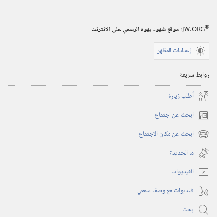
‏‎٢٢‏ ‏‎آذار/
مارس‏
®
JW.ORG
:‏ موقع شهود يهوه الرسمي على الانترنت
‎٢٠٠٣
إعدادات المظهر
روابط سريعة
أُطلب زيارة
ابحث عن اجتماع
(يفتح
نافذة
ابحث عن مكان الاجتماع
(يفتح
جديدة)
نافذة
ما الجديد؟‏
جديدة)
الفيديوات
فيديوات مع وصف سمعي
بحث