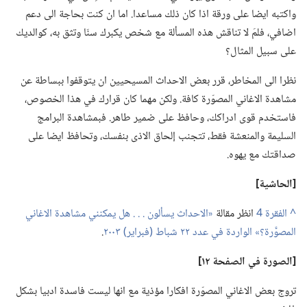
واكتبه ايضا على ورقة اذا كان ذلك مساعدا.‏ اما ان كنت بحاجة الى دعم
اضافي،‏ فلمَ لا تناقش هذه المسألة مع شخص يكبرك سنّا وتثق به،‏ كوالديك
على سبيل المثال؟‏
نظرا الى المخاطر،‏ قرر بعض الاحداث المسيحيين ان يتوقفوا ببساطة عن
مشاهدة الاغاني المصوّرة كافة.‏ ولكن مهما كان قرارك في هذا الخصوص،‏
فاستخدم قوى ادراكك،‏ وحافظ على ضمير طاهر.‏ فبمشاهدة البرامج
السليمة والمنعشة فقط،‏ تتجنب إلحاق الاذى بنفسك،‏ وتحافظ ايضا على
صداقتك مع يهوه.‏
‏[الحاشية]‏
^
انظر مقالة
‏«الاحداث يسألون .‏ .‏ .‏ هل يمكنني مشاهدة الاغاني
المصوَّرة؟‏» الواردة في عدد ٢٢ شباط (‏فبراير)‏ ٢٠٠٣
‏.‏
‏[الصورة
في
الصفحة ١٢]‏
تروج بعض الاغاني المصوّرة افكارا مؤذية مع انها ليست فاسدة ادبيا بشكل