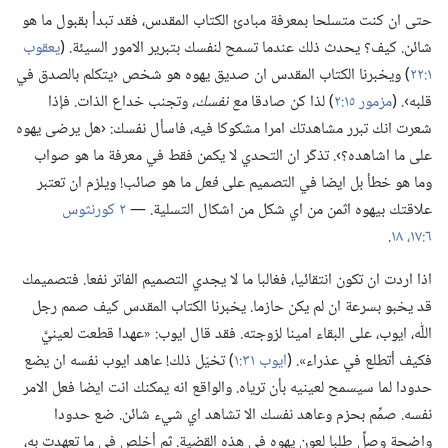
حتى ان كنت متسلحا بمعرفة مبادئ الكتاب المقدس،‏ فقد تبدأ بقبول ما هو
شائن.‏ كيف؟‏ يحدث ذلك عندما تسمح لنفسك بتبرير الامور السيئة.‏ (‏
يعقوب
١:‏٢٢
‏)‏ ويخبرنا الكتاب المقدس ان صديق يهوه هو شخص ‹يتكلم بالصدق في
قلبه›.‏ (‏
مزمور ١٥:‏٢
‏)‏ لذا كن صادقا
مع نفسك،‏
وتجنب خداع الذات.‏ فإذا
شعرت انك تبرر مشاهدتك امرا مشكوكا فيه،‏ فاسأل نفسك:‏ ‹هل يرضى يهوه
على ما اشاهده؟‏›.‏ تذكّر ان التحدي لا يكمن فقط في معرفة ما هو صواب
وما هو خطأ بل ايضا في التصميم على
فعل
ما هو صائب!‏ ويلزم ان تعتبر
علاقتك بيهوه اثمن من اي شكل من اشكال التسلية.‏ —‏
٢ كورنثوس
٦:‏١٧،‏ ١٨
‏.‏
اذا اردت ان تكون انتقائيا،‏ فغالبا ما لا يجدي التصميم الفاتر نفعا.‏ فتصميمك
قد يخبو بسرعة ان لم يكن حازما.‏ يخبرنا الكتاب المقدس كيف صمم رجل
اللّٰه،‏ ايوب،‏ على البقاء امينا لزوجته.‏ فقد قال ايوب:‏ «عهدا قطعت لعينيَّ
فكيف أتطلع في عذراء».‏ (‏
ايوب ٣١:‏١
‏)‏ تخيّل ذلك!‏ عاهد ايوب نفسه ان يضع
حدودا لما سيسمح لعينيه بأن ترياه.‏ والواقع انه يمكنك انت ايضا فعل الامر
نفسه.‏ صمِّم بحزم وعاهد نفسك الا تشاهد اي شيء شائن.‏ ضع حدودا
واضحة وصلِّ طلبا لعون يهوه في هذه القضية.‏ ثم أخلِص في ما تعهدت به،‏