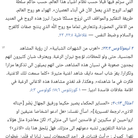
التي سرتم فيها قبلا حسب نظام أشياء هذا العالم،‏ حسب حاكم سلطة
الهواء،‏ الروح الذي يعمل الآن في أبناء العصيان».‏ الهواء هو روح العالم،‏
طريقة التفكير والمواقف التي تروّج مسلكا شريرا.‏ تبرز هذه الروح في العديد
من الاغاني المصوّرة،‏ وتتعارض تماما مع روح اللّٰه الذي ينتج صفات كالفرح
والسلام وضبط النفس.‏ —‏
غلاطية ٥:‏٢٢،‏ ٢٣
‏.‏
٢ تيموثاوس ٢:‏٢٢
‏:‏
‏«اهرب من الشهوات الشبابية».‏ ان رؤية المشاهد
الجنسية،‏ حتى ولو للحظات،‏ تؤجج نيران الرغبة.‏ ويعترف شبان كثيرون انهم
يجدون صعوبة في نسيان هذه المشاهد،‏ حتى انهم يميلون الى تذكرها مرارا
وتكرارا.‏ يقرّ شاب اسمه دايڤ شاهد اغنية مثيرة:‏ «كلما سمعت تلك الاغنية،‏
فكرت في ما شاهدته».‏ وهكذا،‏ قد تغذي مشاهدة هذه الاغاني الرغبة في
اقامة علاقات فاسدة ادبيا.‏ —‏
١ كورنثوس ٦:‏١٨؛‏
كولوسي ٣:‏٥
‏.‏
امثال ١٣:‏٢٠
‏:‏
‏«المساير الحكماء يصير حكيما ورفيق الجهال يُضَر [«يناله
الاذى»،‏
ترجمة تفسيرية
‏]».‏ اسأل نفسك:‏ ‹هل ادعو اشخاصا عنيفين او
ارواحيين او سكيرين او فاسدين ادبيا الى منزلي؟‏›.‏ لكنّ معاشرة مثل هؤلاء
عبر شاشة التلفزيون تشبه دعوتهم الى منزلك.‏ فهل يُلحِق هذا بك ‹الاذى›؟‏
تقول كمبرلي:‏ «رأيتُ فتيات،‏ في احد التجمعات،‏ لبسن ثيابا او قلّدن خطوات