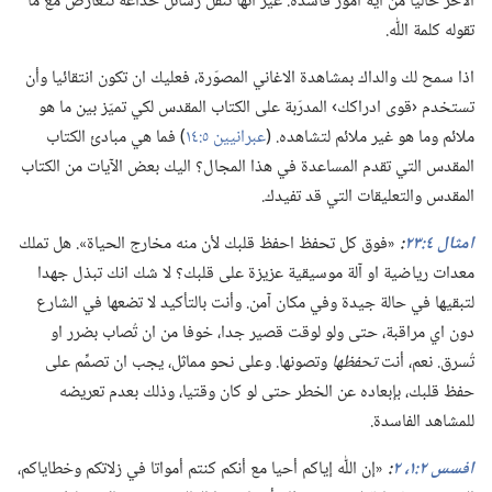
الآخر خاليا من اية امور فاسدة.‏ غير انها تنقل رسائل خدّاعة تتعارض مع ما
تقوله كلمة اللّٰه.‏
اذا سمح لك والداك بمشاهدة الاغاني المصوّرة،‏ فعليك ان تكون انتقائيا وأن
تستخدم ‹قوى ادراكك› المدرّبة على الكتاب المقدس لكي تميّز بين ما هو
ملائم وما هو غير ملائم لتشاهده.‏ (‏
عبرانيين ٥:‏١٤
‏)‏ فما هي مبادئ الكتاب
المقدس التي تقدم المساعدة في هذا المجال؟‏ اليك بعض الآيات من الكتاب
المقدس والتعليقات التي قد تفيدك.‏
امثال ٤:‏٢٣
‏:‏
‏«فوق كل تحفظ احفظ قلبك لأن منه مخارج الحياة».‏ هل تملك
معدات رياضية او آلة موسيقية عزيزة على قلبك؟‏ لا شك انك تبذل جهدا
لتبقيها في حالة جيدة وفي مكان آمن.‏ وأنت بالتأكيد لا تضعها في الشارع
دون اي مراقبة،‏ حتى ولو لوقت قصير جدا،‏ خوفا من ان تُصاب بضرر او
تُسرق.‏ نعم،‏ أنت
تحفظها
وتصونها.‏ وعلى نحو مماثل،‏ يجب ان تصمِّم على
حفظ قلبك،‏ بإبعاده عن الخطر حتى لو كان وقتيا،‏ وذلك بعدم تعريضه
للمشاهد الفاسدة.‏
افسس ٢:‏١،‏ ٢
‏:‏
‏«إن اللّٰه إياكم أحيا مع أنكم كنتم أمواتا في زلاتكم وخطاياكم،‏