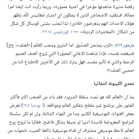
رقصة مثيرة شاهدنها مؤخرا في اغنية مصوّرة».‏ وربما رأيت انت ايضا امرا
مماثلا.‏ فبتقليد الاشخاص الذين لا يملكون اي اعتبار لمقاييس اللّٰه،‏ يُظهر
هؤلاء الاحداث انهم يتعرضون ‹للاذى›.‏ لذا تجنب بشتى الوسائل كل شكل
من اشكال «المعاشرات الرديئة».‏ —‏
١ كورنثوس ١٥:‏٣٣
‏.‏
مزمور ١١:‏٥
‏:‏
‏«الرب يمتحن الصدِّيق.‏ اما الشرير ومحب الظلم [«العنف»،‏
ع‌ج
‏]
فتبغضه نفسه».‏ فإذا شاهدنا الاغاني المصوّرة التي تروج العنف العديم
الرحمة والذي له تأثير مفسد،‏ فهل يترك ذلك في الآخرين الانطباع اننا من
‹محبي العنف›؟‏
تحدي الكينونة انتقائيا
بما ان ‹العالم كله هو تحت سلطة الشرير›،‏ فقد بات من الصعب اكثر فأكثر
العثور على برنامج غير ملطخ بتفكير العالم ومواقفه.‏ (‏
١ يوحنا ٥:‏١٩
‏)‏ تعرض
بعض القنوات الموسيقية الكثير جدا من المواد الشائنة.‏ وإن لم تكن سلسلة
البرامج المعروضة فاسدة ادبيا او عنيفة بشكل فاضح،‏ فغالبا ما تروّج روح
العالم.‏ لاحظ موسيقيّ محترف ان قناة موسيقية ذائعة الصيت «تحولت من