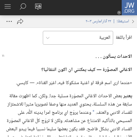
JW.ORG
تسجيل
تغيير
البحث
اظهر
الدخول
لغة
في
القائم
(يفتح
استيقظ‏!‏ | ‏‎٢٢‏ ‏‎آذار/مارس‏ ‎٢٠٠٣
الموقع
JW.‎ORG
نافذة
جديدة)
اقرأ باللغة
الاحداث يسألون .‏ .‏ .‏
الاغاني المصوَّرة —‏ كيف يمكنني ان اكون انتقائيا؟‏
‏«عندما ارى اسم فرقة او اغنية مشكوكا فيه،‏ اغيّر القناة».‏ — كايسي.‏
يعتبر
بعض الاحداث الاغاني المصوّرة مسلية جدا.‏ ولكن،‏ كما اظهرت مقالة
سابقة من هذه السلسلة،‏ يحتوي العديد منها وصفا تصويريا مثيرا للاشمئزاز
للفساد الادبي والعنف.‏
وعندما يروّج اي برنامج امرا يدينه اللّٰه،‏ على
*
المسيحي بالتأكيد الامتناع عن مشاهدته.‏ ولكن لا تروّج كلّ الاغاني المصوّرة
الفساد الادبي بشكل فاضح.‏ فقد يكون بعضها سليما نسبيا فيما يبدو البعض