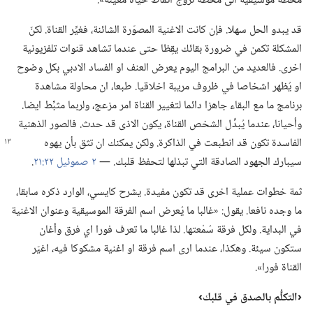
محطة موسيقية الى محطة تروّج انماط حياة معينة».‏
قد يبدو الحل سهلا.‏ فإن كانت الاغنية المصوّرة الشائنة،‏ فغيِّر القناة.‏ لكنّ
المشكلة تكمن في ضرورة بقائك يقِظا حتى عندما تشاهد قنوات تلفزيونية
اخرى.‏ فالعديد من البرامج اليوم يعرض العنف او الفساد الادبي بكل وضوح
او يُظهر اشخاصا في ظروف مريبة اخلاقيا.‏ طبعا،‏ ان محاولة مشاهدة
برنامج ما مع البقاء جاهزا دائما لتغيير القناة امر مزعج،‏ ولربما مثبِّط ايضا.‏
وأحيانا،‏ عندما يُبدِّل الشخص القناة،‏ يكون الاذى قد حدث.‏ فالصور الذهنية
الفاسدة تكون قد انطبعت في الذاكرة.‏ ولكن يمكنك ان تثق بأن يهوه
سيبارك الجهود الصادقة التي تبذلها لتحفظ قلبك.‏ —‏
٢ صموئيل ٢٢:‏٢١
‏.‏
ثمة خطوات عملية اخرى قد تكون مفيدة.‏ يشرح كايسي،‏ الوارد ذكره سابقا،‏
ما وجده نافعا.‏ يقول:‏ «غالبا ما يُعرض اسم الفرقة الموسيقية وعنوان الاغنية
في البداية.‏ ولكل فرقة سُمْعتها.‏ لذا غالبا ما تعرف فورا اي فرق وأغان
ستكون سيئة.‏ وهكذا،‏ عندما ارى اسم فرقة او اغنية مشكوكا فيه،‏ اغيّر
القناة فورا».‏
‏‹التكلُّم بالصدق
في
قلبك›‏