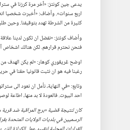
اربع سنوات».‏ وأضاف:‏ «أُخبرت شخصيا ان
كثيرة من الشرطة تهدد بتوقيفنا.‏ وحين طلبنا
وأضاف كونتز:‏ «نفضل ان تكون لدينا علاقة ج
فنحن نحترم قرارهم.‏ لكن هنالك اشخاص آ
اوضح ڠريڠوري كوهار:‏ «لم يكن الهدف من م
رغبنا فيه هو ان نثبت قانونيا حقنا في حرية
وتابع:‏ «في النهاية،‏ نأمل ان نعود الى ست
احد البيوت.‏ فالعودة لا بد منها،‏ اطاعة لوص
كان لنتيجة قضية «برج المراقبة ضد قرية ست
الرسميين
في
بلديات الولايات المتحدة بقرار
القرارات المحلية لتقييد عمل الكرازة الذي ي