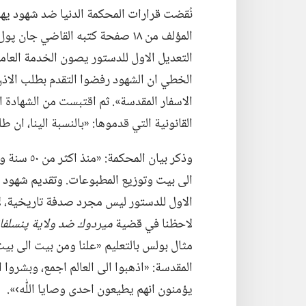
المؤلف من ١٨ صفحة كتبه القاضي جا
التعديل الاول للدستور يصون الخدمة العامة
الخطي ان الشهود رفضوا التقدم بطلب الاذن
الاسفار المقدسة».‏ ثم اقتبست من الشهادة ا
القانونية التي قدموها:‏ «بالنسبة الينا،‏ ان طل
وذكر بيان 
الى بيت وتوزيع المطبوعات.‏ وتقديم شهود ي
الاول للدستور ليس مجرد صدفة تاريخية،‏ ل
لاحظنا في قضية
ميردوك ضد ولاية پنسلفاني
مثال بولس بالتعليم «علنا ومن بيت الى بيت
يؤمنون انهم يطيعون احدى وصايا اللّٰه›».‏