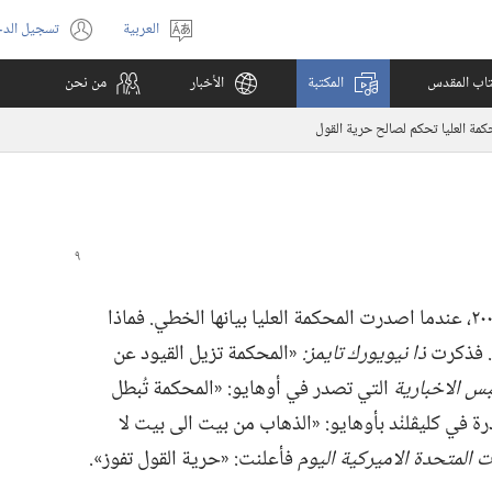
العربية
تسجيل الد
اختر
(يفتح
اللغة
نافذة
كتاب المقدس
المكتبة
الأخبار
من نحن
جديدة)
كمة العليا تحكم لصالح حرية القول
في ١٧ حزيران (‏يونيو)‏ ٢٠٠٢،‏ عندما اصدرت المحكمة العليا بيانها الخطي.‏ فماذا
.‏ فذكرت
ذا نيويورك تايمز:‏
‏«المحكمة تزيل القيود عن
بس الاخبارية
التي تصدر في أوهايو:‏ «المحكمة تُبطل
رة في كليڤلنْد بأوهايو:‏ «الذهاب من بيت الى بيت لا
ات المتحدة الاميركية اليوم
فأعلنت:‏ «حرية القول تفوز».‏