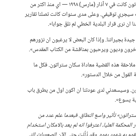
يدعى جين كونتز:‏ «آخر مرة كرزنا في ستراتون كانت في ٧ آذار (‏مارس)‏ ١٩٩٨ —‏ اي منذ اكثر من
ه سيجري توقيفي.‏ وعلى مدى سنوات كانت تصلنا تقارير
 ان نرى قرار البلدية الخطي لم نلقَ جوابا».‏
يدة بجيراننا.‏ وإذا كان البعض لا يرغبون ان نزورهم
خرون وديون ويرحبون بمناقشة من الكتاب المقدس».‏
لاحقة هذه القضية معاداة سكان ستراتون.‏ فكل ما
 القول من خلال الدستور».‏
راتون.‏ وسيسعدني لدى عودتنا ان اكون اول من يطرق باب
ية يسوع».‏
راتون» تأثير واسع النطاق.‏ فبعدما علم عدد من
 المحكمة العليا،‏ اعترفوا انه لم يعد بالامكان استخدام
قوم به شهود يهوه.‏ وقد ذُلِّلت حتى الآن الصعوبات التي