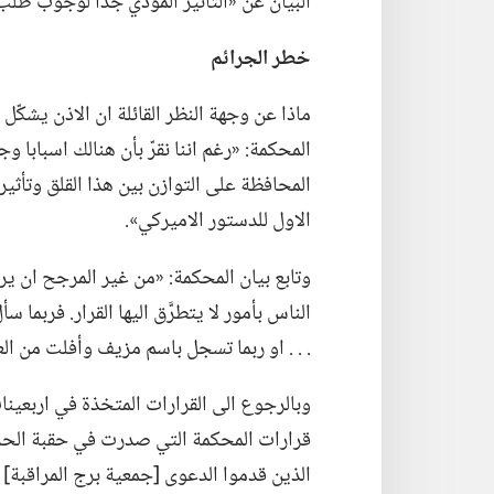
البيان عن «التأثير المؤذي جدا لوجوب طلب 
خطر الجرائم
ماذا عن وجهة النظر القائلة ان الاذن يشك
المحكمة:‏ «رغم اننا نقرّ بأن هنالك اسبابا و
المحافظة على التوازن بين هذا القلق وتأثير
الاول للدستور الاميركي».‏
وتابع بيان المحكمة:‏ «من غير المرجح ان ي
الناس بأمور لا يتطرَّق اليها القرار.‏ فربما
.‏ .‏ .‏ او ربما تسجل باسم مزيف وأفلت من الع
قرارات المحكمة التي صدرت في حقبة الحرب ال
الذين قدموا الدعوى [جمعية برج المراقبة] م