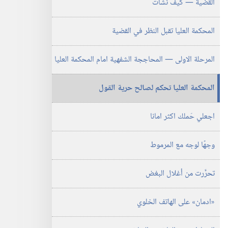
القضية —‏ كيف نشأت
يناير‏
‎٢٠٠٣
المحكمة العليا تقبل النظر في القضية
المرحلة الاولى —‏ المحاججة الشفهية امام المحكمة العليا
المحكمة العليا تحكم لصالح حرية القول
اجعلي حَملك اكثر امانا
وجهًا لوجه مع المرموط
تحرَّرت من أغلال البغض
‏«ادمان» على الهاتف الخلوي