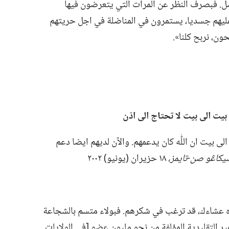
فضل.‏ فبصرف النظر عن المرات التي يتعرضون فيها
 عليهم جسديا،‏ يستمرون في المناضلة في اجل حريتهم
ون،‏ نربح كلنا».‏
بيت الى بيت لا تحتاج الى اذن
لى بيت ان اللّٰه كان يدعمهم.‏ والآن لديهم ايضا دعم
يكاڠو صن-‏تايمز،‏
١٨ حزيران (‏يونيو)‏ ٢٠٠٢
وه عشاءك،‏ قد ترغب في شكرهم.‏ فبولاء متسم بالشجاعة
 غير التقليدية المؤلفة من نحو مليون عضو [في الولايات