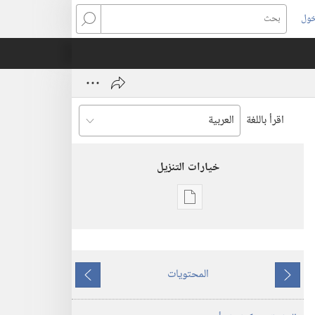
خول
بحث
اقرأ باللغة
خيارات التنزيل
خيارات
تنزيل
الاصدارات
المجلات
المحتويات
ما
ما
٨‏ ‏‎كانون٢/
يسبق
يلي