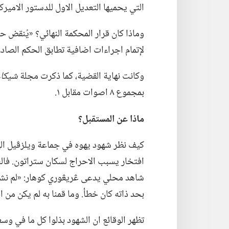
التي يحميها التعديل الاول للدستور الاميرك
وماذا كان قرار المحكمة النهائي؟‏ «يُنقض ح
لإتمام اجراءات اضافية تطابق الحكم الصادر.
وكانت نهاية القضية،‏ كما ذكرت مجلة
شيكاغ
بمجموع ٨ اصوات مقابل ١.‏
ماذا عن المستقبل؟‏
كيف نظر شهود يهوه في جماعة ويلزڤيل الى هذ
افتخار يسبب الاحراج لسكان ستراتون.‏ فالش
شاهد محلي يدعى ڠريڠوري كوهار:‏ «لم نشأ ا
بحد ذاته كان خطأ.‏ وما قمنا به لم يكن من ا
تظهر الوقائع ان الشهود بذلوا كل ما في وس