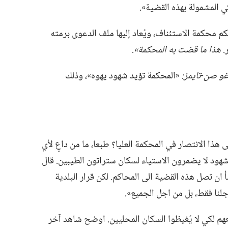
ي المشمولة بهذه القضية».‏
كم محكمة الاستئناف،‏ ويُعاد إليها ملف الدعوى برمته
‏
هذا ما قضت به المحكمة».‏
و صن-‏تايمز:‏
‏«المحكمة تؤيد شهود يهوه»،‏ وذلك
ا الانتصار في المحكمة العليا؟‏ طبعا،‏ ما من داعٍ لأي
هود لا يضمرون الاستياء لسكان ستراتون الطيبين.‏ قال
ن تصل هذه القضية الى المحاكم.‏ لكن قرار البلدية
جلنا فقط،‏ بل من اجل الجميع».‏
عهم لكي لا يُغيظوا السكان المحليين.‏ اوضح شاهد آخر