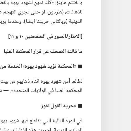
واختتم هاينز:‏ «كلنا ندين لشهود يهوه بال
للاهانات،‏ يُطردون،‏ او حتى يجري التهجم
الدينية (‏وبالتالي حريتنا ايضا)‏.‏ وعندما يربح
‏[الاطار/‏الصور
في
الصفحتين ١٠ و ١١]‏
ما قالته الصحف عن قرار المحكمة العليا
◼
‏«المحكمة تؤيد شهود يهوه؛‏ الخدمة من 
لطالما آمن شهود يهوه اثناء ذهابهم من بيت ا
المحكمة العليا في الولايات المتحدة».‏ —‏
ش
◼
‏«حرية القول تفوز
في المرة التالية التي يقاطع فيها شهود يه
للمبادئ الدينية،‏ احرزت هذه الفئة الدينية