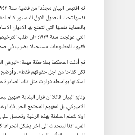
نفسها تحت التعديل الاول للدستور كالعبادة 
بالحماية نفسها التي تتمتع بها الاديان الاس
التي عولجت سنة ١٩٣٩:‏ «ان طلب الترخيص لممارسة الرقابة الذي يجعل التوزيع
القيود
للمطبوعات مستحيلا يضرب في صميم ا
ثم أدلت المحكمة بملاحظة مهمة:‏ «تبرهن ا
تكن كفاحا من اجل حقوقهم فقط».‏ وأوضح ال
اسكاتها بواسطة قرارت مثل تلك الصادرة عن 
وتابع البيان قائلا ان قرار البلدية «مهين ل
الاميركي،‏ بل لمفهوم المجتمع الحر.‏ فإذا ر
اولا لتُعلم السلطة بهذه الرغبة وتحصل على اذ
المرء اذنا ليتحدث الى آخر يشكل انحرافا كل