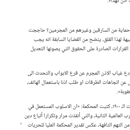
اذن كهذا».‏
ّل حماية من السارقين وغيرهم من المجرمين؟‏ حاججت
جيهة لهذا القلق،‏ يتضح من القضايا السابقة انه يجب
 القرارات الصادرة على الحقوق التي يصونها التعديل
ردع غياب الاذن المجرم عن قرع الابواب والتحدث الى
 سأل عن اتجاهات الطرقات او طلب اذنا باستعمال الهاتف،‏
قوبة».‏
وبالرجوع الى القرارات المتخذة في اربعينات الـ‍ ١٩٠٠،‏ كتبت المحكمة:‏ «ان الاسلوب المستعمل في
عالمية الثانية،‏ والتي أنقذت مرار وتكرارا أتباع دين
ن التهم التافهة،‏ عكس تقدير المحكمة العليا
للحريات