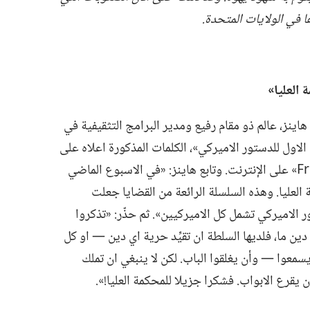
في
الولايات المتحدة.‏
 العليا»‏
اينز،‏ عالم ذو مقام رفيع ومدير البرامج التثقيفية في
اول للدستور الاميركي»،‏ الكلمات المذكورة اعلاه على
موقع «منتدى الحريات Freedom Forum» على الإنترنت.‏ وتابع هاينز:‏ «في الاسبوع الماضي
ارهم الـ‍ ٤٨ في المحكمة العليا.‏ وهذه السلسلة الرائعة من القضايا جعلت
 الاميركي تشمل كل الاميركيين».‏ ثم حذّر:‏ «تذكروا
 دين ما،‏ فلديها السلطة ان تقيِّد حرية اي دين —‏ او كل
لّا يسمعوا —‏ وأن يغلقوا الباب.‏ لكن لا ينبغي ان تملك
قرع الابواب.‏ فشكرا جزيلا للمحكمة العليا!‏».‏