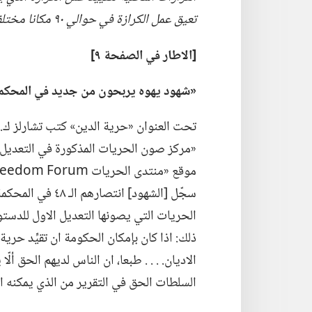
تعيق عمل الكرازة
في
حوالي ٩٠ مكانا مختلفا
‏[الاطار
في
الصفحة ٩]‏
‏«شهود يهوه يربحون من جديد
في
المحكمة
تحت العنوان «حرية الدين» كتب تشارلز ك.‏ ه
«مركز صون الحريات المذكورة في التعديل ال
سجّل [الشهود] انتص
الحريات التي يصونها التعديل الاول للدستور
ذلك:‏ اذا كان بإمكان الحكومة ان تقيِّد حرية
الاديان.‏ .‏ .‏ .‏ طبعا،‏ ان الناس لديهم الحق أ
السلطات الحق في التقرير من الذي يمكنه ان ي