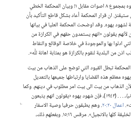
نُقضت قرارات المحكمة الدنيا ضد شهود يهوه بمجموع ٨ اصوات مقابل ١!‏ وبيان المحكمة الخطي
ن پول ستيڤنز.‏ ان قرار المحكمة أعاد بشكل قاطع التأكيد بأن
 لشهود يهوه.‏ وقد اوضحت المحكمة العليا في بيانها
 لأنهم يقولون «انهم يستمدون حقهم في الكرازة من
لتي ادلوا بها والموجودة في خلاصة الوقائع والنقاط
ب اذن من البلدية لنقوم بالكرازة هو بمثابة اهانة للّٰه».‏
المحكمة:‏ «منذ اكثر من ٥٠ سنة والمحكمة تبطل القيود التي توضع على الذهاب من بيت
هوه معظم هذه القضايا وارتباطها جميعها بالتعديل
أن الذهاب من بيت الى بيت امر مطلوب في دينهم.‏ وكما
ا،‏
‏.‏ .‏ .‏ (‏
١٩٤٣
‏)‏،‏ فإن شهود يهوه ‹يقولون انهم يتبعون
».‏
اعمال ٢٠:‏٢٠
‏.‏ وهم يطبقون حرفيا وصية الاسفار
المقدسة:‏ «اذهبوا الى العالم اجمع،‏ وبشروا الخليقة كلها بالانجيل».‏ مرقس ١٦:‏١٥.‏ وبفعلهم ذلك،‏