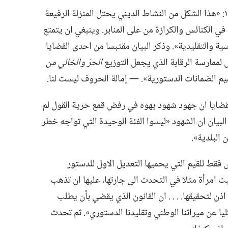
ثم اقتبس البيان مجدّدا من قضية سنة ١٩٤٣:‏ «هذا الشكل من النشاط الديني يحتل المنزلة الرفيعة
في الكنائس والكرازة من على المنابر.‏ وينبغي ان يتمتع
اسية والتقليدية».‏ وذكر البيان مقتبسا من احدى القضايا
الحرّ والخالي من
لضمانات الدستورية».‏ —‏ إمالة الحروف ليست لنا.‏
لقضايا ان جهود شهود يهوه في رفض قمع حرية القول لم
بيان ان الشهود «ليسوا الفئة الوحيدة التي تواجه خطر
البلدية».‏
يس فقط للقيم التي يحميها التعديل الاول للدستور
غبت امرأة مثلا في التحدث الى جارتها،‏ عليها ان تذهب
ن لتحقيقها.‏ .‏ .‏ .‏ ان القانون الذي يقضي بأن يطلب
يا عن ميراثنا الوطني وتقليدنا الدستوري».‏ ثم تحدث