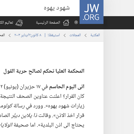
JW.ORG
شهود يهوه
الصفحة الرئيسية
تعاليم ال
المكتبة
المجلات
استيقظ‏!‏ | ‏‎ ٨‏ ‏‎كانون٢/يناير‏ ‎٢٠٠٣
المح
المحكمة العليا تحكم لصالح حرية القول
اتى اليوم الحاسم
كان القرار؟‏ اعلنت عناوين الصحف النتيجة
زيارات شهود يهوه».‏ وورد في
رسالة كولوم
قرار اخذ الاذن».‏ وقالت
ذا پلاين ديلِر
الصاد
يحتاج الى اذن البلدية».‏ اما صحيفة
الولاي