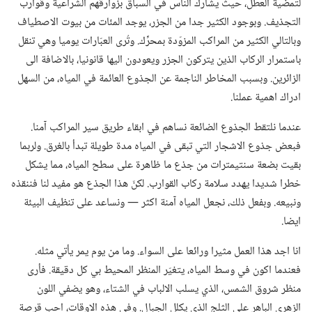
لتمضية العطل،‏ حيث يشارك الناس في السباق بزوارقهم الشراعية وقوارب
التجذيف.‏ وبوجود الكثير جدا من الجزر،‏ يوجد المئات من بيوت الاصطياف
وبالتالي الكثير من المراكب المزوّدة بمحرِّك.‏ وتُرى العبّارات يوميا وهي تنقل
باستمرار الركاب الذين يتركون الجزر ويعودون اليها قانونيا،‏ بالاضافة الى
الزائرين.‏ وبسبب المخاطر الناجمة عن الجذوع العائمة في المياه،‏ من السهل
ادراك اهمية عملنا.‏
عندما نلتقط الجذوع الضائعة نساهم في ابقاء طريق سير المراكب آمنا.‏
فبعض جذوع الاشجار التي تبقى في المياه مدة طويلة تبدأ بالغرق.‏ ولربما
بقيت بضعة سنتيمترات من جذع ما ظاهرة على سطح المياه،‏ مما يشكل
خطرا شديدا يهدد سلامة ركاب القوارب.‏ لكنّ هذا الجذع هو مفيد لنا فننقذه
ونبيعه.‏ وبفعل ذلك،‏ نجعل المياه آمنة اكثر —‏ ونساعد على تنظيف البيئة
ايضا.‏
انا اجد هذا العمل مثيرا ورائعا على السواء.‏ وما من يوم يمر يأتي مثله.‏
فعندما اكون في وسط المياه،‏ يتغيّر المنظر المحيط بي كل دقيقة.‏ فأرى
منظر شروق الشمس،‏ الذي يسلب الالباب في الشتاء،‏ وهو يضفي اللون
الزهري الباهر على الثلج الذي يكلل الجبال.‏ وفي هذه الاوقات،‏ احب قرصة