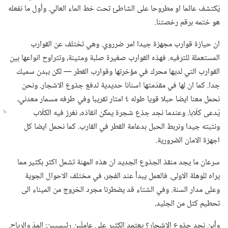
يُكتشف عائما او مطروحا على الشاطئ تحت خط الماء العالي.‏ وأول ما نفعله
هو ختمه برقم رخصتنا.‏
ان حيازة قوارب مجهزة جيدا امر ضرروي.‏ وهي تختلف عن القوارب
المستعملة للترفيه.‏ فهذه القوارب صغيرة صلبة ومتينة،‏ وتتراوح انواعها بين
القوارب التي لديها محرك في مؤخرتها وقوارب القطر —‏ لكن ببدن سميك
جدا.‏ كما ان لها في مقدّمتها اسنانا حديدية لدفع جذوع الاشجار.‏ ونحن
نحمل معنا ايضا حبلا قويا طوله ٤ امتار تقريبا وفي طرفه مسمار معدني،‏
يُدعى كلّابا.‏ وعندما
نجد جذع شجرة يمكن انقاذه،‏ نغرز فيه الكلّاب
ونثبته جيدا ونربط الحبل بدعامة القطر في القارب.‏ كما نحمل ايضا كل
اجهزة الامان الضرورية.‏
سرعان ما يجد منقذ الجذوع الجديد ان هذه المهنة تشمل اكثر بكثير مما
يراه للوهلة الاولى.‏ فالعمل يبدأ عند الفجر،‏ في مختلف الاحوال الجوية
وعلى مدار السنة.‏ وفي الشتاء قد يضطرنا مجرد الخروج من الميناء الى
تحطيم كتل من الجليد.‏
وأين نجد جذوع الاشجار؟‏ يعتمد الكثير على عاملَين رئيسيين:‏ المدّ والرياح.‏