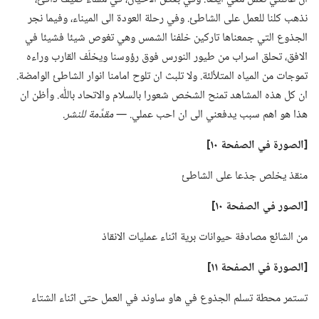
نذهب كلنا للعمل على الشاطئ.‏ وفي رحلة العودة الى الميناء،‏ وفيما نجر
الجذوع التي جمعناها تاركين خلفنا الشمس وهي تغوص شيئا فشيئا في
الافق،‏ تحلق اسراب من طيور النورس فوق رؤوسنا ويخلّف القارب وراءه
تموجات من المياه المتلألئة.‏ ولا تلبث ان تلوح امامنا انوار الشاطئ الوامضة.‏
ان كل هذه المشاهد تمنح الشخص شعورا بالسلام والاتحاد باللّٰه.‏ وأظن ان
هذا هو اهم سبب يدفعني الى ان احب عملي.‏
‏—‏ مقدَّمة للنشر.‏
‏[الصورة
في
الصفحة ١٠]‏
منقذ يخلص جذعا على الشاطئ
‏[الصور
في
الصفحة ١٠]‏
من الشائع مصادفة حيوانات برية اثناء عمليات الانقاذ
‏[الصورة
في
الصفحة ١١]‏
تستمر محطة تسلم الجذوع في هاو ساوند في العمل حتى اثناء الشتاء