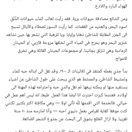
الهواء البارد واللاذع.‏
ومن الشائع مصادفة حيوانات برية.‏ فقد رأيت ثعالب الماء،‏ حيوانات الدَّلَق،‏
اسود البحر،‏ والعديد من الفقمات.‏ كما رأيت النسور تصطاد والآيائل تسبح
الى الجزر المقابلة للشاطئ ذهابا وإيابا.‏ ويا للرهبة التي نشعر بها حين نشاهد
خنزير البحر وهو يمرح في المياه التي تخلفها مروحة قاربي،‏ او الحيتان
الرمادية وهي تنزلق بجانبنا،‏ او مجموعات الحيتان القاتلة وهي تخرق
الامواج.‏
بدأ جدّي بعمله كمنقذ في ثلاثينات الـ‍ ١٩٠٠.‏ وقد نقل الى ابنائه حبه للماء
وتمشيط الشاطئ.‏ والممشط هو الذي يبحث على طول الشاطئ عن اشياء
يستفيد منها او يمكنه بيعها.‏ ثم نقل والدي حبه واحترامه لهذه المهنة الى
اولاده.‏ فعندما كبرت اخترت انا ايضا هذا العمل.‏ طبعا،‏ انه ليس اهم عمل في
حياتي.‏ فالخدمة التي اقدمها للّٰه تأتي اولا —‏ وهي مكافِئة اكثر بكثير.‏ لكنني
كنت موفقا كفاية لقيامي بعمل دنيوي احبه —‏ وأنا امارسه منذ ٥٠ سنة
تقريبا.‏ ولا ازال اتطلع بشوق الى البحث عن جذوع الشجر الضائعة.‏
ان عائلتي تعمل معي ايضا.‏ وفي بعض الاحيان،‏ في مساء صيف دافئ،‏