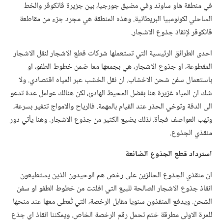
في منطقة هاو ساوند وفي مضيق جورجيا،‏ بين جزيرة ڤانكوڤر والخط
الساحلي لكولومبيا البريطانية.‏ وهذه المنطقة هي مجرد جزء من مقاطعة
ڤانكوڤر لإنقاذ جذوع الاشجار.‏
احدى الطرائق الرئيسية التي تستعملها شركات قطع الاشجار لنقل الاشجار
المقطوعة،‏ او جذوع الاشجار،‏ هي بجمعها معا ضمن خطوط الطفو،‏ او
باستعمال سفن شحن الاخشاب.‏ ان نقل الخشب عبر المياه اقتصادي.‏ ولا
شك ان المياه غزيرة هنا بفضل المحيط الهادئ،‏ لكن هنالك عوامل عدة تدعو
الى الدقة وتوخي الحذر عند القيام بالمهمة.‏ فالرياح والامواج تتغير بسرعة،‏
وتهب العواصف فجأة.‏ لذلك يضيع الكثير من جذوع الاشجار.‏ وهنا يأتي دور
منقذي الجذوع.‏
استرداد قطع الجذوع الضائعة
ان منقذي الجذوع الحائزين على رخص هم الوحيدون الذين يستطيعون
انقاذ جذوع الاشجار الصالحة للبيع التي افلتت من خطوط الطفو او سفن
الشحن.‏ ويدفع المنقذون سنويا مقابل الرخصة،‏ التي تُعطى معها عند منحها
للمرة الاولى مطرقة ختم تحمل رقم الرخصة الخاص.‏ ويمكننا انقاذ اي جذع