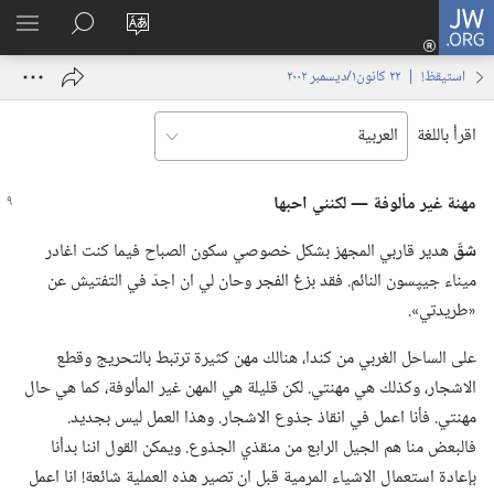
JW.ORG
تسجيل
تغيير
البحث
اظهر
الدخول
لغة
في
القائم
(يفتح
استيقظ‏!‏ | ‏‎٢٢‏ ‏‎كانون١/ديسمبر‏ ‎٢٠٠٢
الموقع
JW.‎ORG
نافذة
جديدة)
اقرأ باللغة
مهنة غير مألوفة —‏ لكنني احبها
شقّ
هدير قاربي المجهز بشكل خصوصي سكون الصباح فيما كنت اغادر
ميناء جيپسون النائم.‏ فقد بزغ الفجر وحان لي ان اجدّ في التفتيش عن
«طريدتي».‏
على الساحل الغربي من كندا،‏ هنالك مهن كثيرة ترتبط بالتحريج وقطع
الاشجار،‏ وكذلك هي مهنتي.‏ لكن قليلة هي المهن غير المألوفة،‏ كما هي حال
مهنتي.‏ فأنا اعمل في انقاذ جذوع الاشجار.‏ وهذا العمل ليس بجديد.‏
فالبعض منا هم الجيل الرابع من منقذي الجذوع.‏ ويمكن القول اننا بدأنا
بإعادة استعمال الاشياء المرمية قبل ان تصير هذه العملية شائعة!‏ انا اعمل