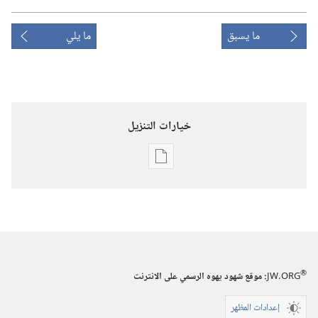
ما يسبق
ما يلي
خيارات التنزيل
خيارات
تنزيل
الاصدارات
استيقظ‏!‏
‏‎٢٢‏ ‏‎كانون١/
ديسمبر‏
®
JW.ORG
:‏ موقع شهود يهوه الرسمي على الانترنت
‎٢٠٠٢
إعدادات المظهر