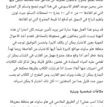
عندما نجمع جذوع الاشجار،‏ نقطرها الى مناطق آمنة مختلفة لتبقى فيها
حتى يحين موعد القطر الاسبوعي.‏ في هذا اليوم نجمع ونسلّم كل الجذوع
التي تم انقاذها —‏ من ٥٠ الى ١٠٠ جذع —‏ لمحطات التسلّم حيث توزن
وتقيّم لتباع في السوق.‏ ثم تُدفع لنا قيمة الجذوع التي تم انقاذها.‏
قد يبدو هذا العمل مهنة سارة لمن يريد تأمين عيشه،‏ لكن احذر!‏ ان هذه
المهنة ليست للذين يخافون،‏ فهي محفوفة بالمخاطر.‏ فعدم اخذ الاحوال
الجوية بعين الاعتبار يمكن ان يكلف كثيرا.‏ ولحسن التوفيق،‏ توجد في
منطقة هاو ساوند مواقع كثيرة نلجأ اليها للاختباء من العاصفة ريثما تهدأ.‏
وثمة خطر آخر:‏ اذا وقع منقذ جذوع مهمِل من القارب في الشتاء،‏ يمكن ان
تقضي عليه المياه المجلّدة في غضون دقائق قليلة.‏ وهل تذكر تلك الكلّابات
التي اخبرتك عنها آنفا؟‏ حسنا،‏ اذا لم يُثبَّت الكلّاب بطريقة محكمة في
الجذع،‏ يمكن ان يفلت ويرتد نحو القارب.‏ ومن المفرح ان الكلّاب لم يصب
سوى عدد قليل جدا من المنقذين —‏ لكنّ ذلك اختبار لا يمكن نسيانه.‏
مكافآت شخصية وبيئية
لماذا احب عملي؟‏ ان الطريق الملاحي في هاو ساوند هو منطقة معروفة