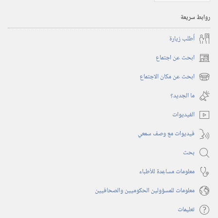
روابط سريعة
أُطلب زيارة
ابحث عن اجتماع
(يفتح
نافذة
ابحث عن مكان الاجتماع
(يفتح
جديدة)
نافذة
ما الجديد؟‏
جديدة)
الفيديوات
فيديوات مع وصف سمعي
بحث
معلومات مساعِدة للأطباء
معلومات للمسؤولين الحكوميين والصحافيين
تعليمات