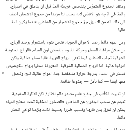
ومنقذ الجذوع المتمرّس يتفحص خريطة المدّ قبل ان ينطلق في الصباح.‏
والمدّ في اوْجِه هو الافضل لانه يجلب لنا مزيدا من جذوع الاشجار.‏ اضف
الى ذلك انه من الاسهل جرّ جذوع الاشجار من الشاطئ عندما يكون المدّ
عاليا.‏
ومن المهم دائما رصد الاحوال الجوية.‏ فنحن نقوم باستمرار برصد الرياح،‏
من خلال مراقبة السماء وحركة الغيوم وتفحص لون المياه.‏ فالرياح الجنوبية
الشرقية تجلب الامطار،‏ فيما تعني الرياح الغربية غالبا سماء صافية ولكن
امواجا عاتية.‏ اما الرياح الشمالية الشرقية،‏ المعروفة محليا برياح
سكواميش،‏
فتنذر في
الشتاء بدرجة حرارة منخفضة جدا،‏ امواج عاتية،‏ ثلج،‏ وتحمل
معها ايضا —‏ كما نأمل —‏ جذوعا ضائعة.‏
ان تثبيت الكلّاب في جذع عائم مصدر دائم للاثارة.‏ لكنّ الاثارة الحقيقية
تنجم عن سحب الجذوع عن الشاطئ.‏ فالصخور المخفية تحت سطح المياه
يمكن ان تمزق بدن قاربنا وتسبب ضررا جسيما.‏ لذلك يلزمنا توخي الحذر
دائما.‏