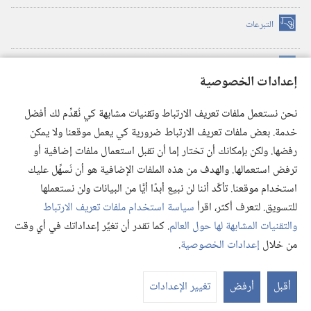
التبرعات
(يفتح
نافذة
جديدة)
مكتبة برج المراقبة الالكترونية
™
(يفتح
إعدادات الخصوصية
نافذة
JW Hub
جديدة)
(يفتح
نحن نستعمل ملفات تعريف الارتباط وتقنيات مشابهة كي نُقدِّم لك أفضل
نافذة
®
خدمة. بعض ملفات تعريف الارتباط ضرورية كي يعمل موقعنا ولا يمكن
تطبيق
JW Library
جديدة)
رفضها. ولكن بإمكانك أن تختار إما أن تقبل استعمال ملفات إضافية أو
مكتبة برج المراقبة
ترفض استعمالها. والهدف من هذه الملفات الإضافية هو أن نُسهِّل عليك
استخدام موقعنا. تأكَّد أننا لن نبيع أبدًا أيًّا من البيانات ولن نستعملها
للتسويق. لتعرف أكثر، اقرأ
سياسة استخدام ملفات تعريف الارتباط
والتقنيات المشابهة لها حول العالم
. كما تقدر أن تغيِّر إعداداتك في أي وقت
Copyright
© 2026 .Watch Tower Bible and Tract Society of Pennsylvania
من خلال
إعدادات الخصوصية
.
شروط الاستخدام
|
سياسة الخصوصية
|
إعدادات الخصوصية
عر
الم
أقبل
أرفض
تغيير الإعدادات