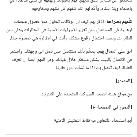
يتحدثوا عن مشاعر القلق لديهم.‏ فهم يحبونك ويهمّهم ان تبقى سالما.‏ اصغِ
باهتمام وبلا انتقاد،‏ وأكّد لهم انك تتفهم كل قلقهم ومخاوفهم.‏
كلِّمهم بصراحة.‏
اذكر لهم كيف ان الوكالات تحاول منع حصول هجمات
ارهابية في المستقبل،‏ مثل تعزيز الاجراءات الامنية في المطارات وعلى متن
الطائرات.‏ ونسبة احتمال وقوع مشكلة وأنت في الطائرة هي صغيرة جدا.‏
ابقَ على اتصال بهم.‏
عِدهُم بأنك ستتصل حين تصل الى وجهتك.‏ واستمر
في الاتصال بالبيت بشكل منتظم خلال غيابك.‏ ومن المهم ايضا ان تعرف
العائلة كيف تتصل بك اذا ما نشأت امور طارئة.‏
‏[المصدر]‏
من موقع هيئة الصحة السلوكية المتحدة على الانترنت
‏[الصور في الصفحة ١٠]‏
أبدِ استعدادا للتعاون مع نقاط التفتيش الامنية