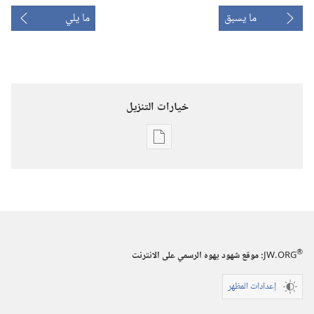
ما يسبق
ما يلي
خيارات التنزيل
خيارات
تنزيل
الاصدارات
استيقظ‏!‏
٨‏ ‏‎كانون١/
®
JW.ORG
:‏ موقع شهود يهوه الرسمي على الانترنت
ديسمبر‏
‎٢٠٠٢
إعدادات المظهر