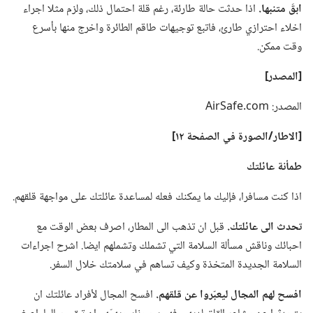
ابقَ متنبها.‏
اذا حدثت حالة طارئة،‏ رغم قلة احتمال ذلك،‏ ولزم مثلا اجراء
اخلاء احترازي طارئ،‏ فاتبع توجيهات طاقم الطائرة واخرج منها بأسرع
وقت ممكن.‏
‏[المصدر]‏
المصدر:‏ AirSafe.‎com
‏[الاطار/‏الصورة
في
الصفحة ١٢]‏
طمأنة عائلتك
اذا كنت مسافرا،‏ فإليك ما يمكنك فعله لمساعدة عائلتك على مواجهة قلقهم.‏
تحدث الى عائلتك.‏
قبل ان تذهب الى المطار،‏ اصرف بعض الوقت مع
احبائك وناقش مسألة السلامة التي تشملك وتشملهم ايضا.‏ اشرح اجراءات
السلامة الجديدة المتخذة وكيف تساهم في سلامتك خلال السفر.‏
افسح لهم المجال ليعبّروا عن قلقهم.‏
افسح المجال لأفراد عائلتك ان