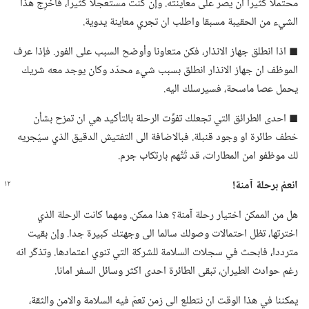
محتملا كثيرا ان يصر على معاينته.‏ وإن كنت مستعجلا كثيرا،‏ فأخرِج هذا
الشيء من الحقيبة مسبقا واطلب ان تجري معاينة يدوية.‏
◼ اذا انطلق جهاز الانذار،‏ فكن متعاونا وأوضح السبب على الفور.‏ فإذا عرف
الموظف ان جهاز الانذار انطلق بسبب شيء محدّد وكان يوجد معه شريك
يحمل عصا ماسحة،‏ فسيرسلك اليه.‏
◼ احدى الطرائق التي تجعلك تفوِّت الرحلة بالتأكيد هي ان تمزح بشأن
خطف طائرة او وجود قنبلة.‏ فبالاضافة الى التفتيش الدقيق الذي سيُجريه
لك موظفو امن المطارات،‏ قد تُتَّهم بارتكاب جرم.‏
انعمْ برحلة آمنة!‏
هل من الممكن اختيار رحلة آمنة؟‏ هذا ممكن.‏ ومهما كانت الرحلة الذي
اخترتها،‏ تظل احتمالات وصولك سالما الى وجهتك كبيرة جدا.‏ وإن بقيت
مترددا،‏ فابحث في سجلات السلامة للشركة التي تنوي اعتمادها.‏ وتذكّر انه
رغم حوادث الطيران،‏ تبقى الطائرة احدى اكثر وسائل السفر امانا.‏
يمكننا في هذا الوقت ان نتطلع الى زمن تعمّ فيه السلامة والامن والثقة،‏