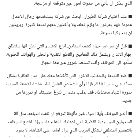
الذي يمكن ان يأتي من حدوث امور غير متوقعة او مزعجة.‏
◼ عند اختيار شركة الطيران،‏ ابحث عن شركة يستخدمها رجال الاعمال
عموما.‏ فهم يعرفون ما يلزم فعله،‏ ولا يأخذون معهم امتعة كثيرة،‏ ويريدون
ان يتحركوا بسرعة.‏
◼ قبل ان تمر عبر جهاز كشف المعادن،‏ انزع الاشياء التي تظن انها ستُطلق
جهاز الانذار.‏ ويشمل ذلك المفاتيح والقطع النقدية والحلى والهواتف الخلوية.‏
سلِّمها الى الموظف وأنت تستعد للمرور عبر هذا الجهاز.‏
◼ ضع الامتعة والحقائب الاخرى التي تأخذها معك على متن الطائرة بشكل
ممدَّد على سَير الناقلة.‏ فإذا رأى الشخص العامل امام شاشة الاشعة السينية
صورة اشياء مختلطة،‏ فقد يطلب منك ان تُفرغ حقيبتك او تمررها من
جديد.‏
◼ أخبر الموظف بأية اشياء غير مألوفة تتوقع ان تلفت انتباهه،‏ مثل آلة
المندولين الموسيقية الفضية التي اعطتك اياها جدتك.‏ وإذا اقتنع الموظف
بالتفسير المنطقي للشكل الغريب الذي يراه امامه على الشاشة،‏ لا يعود