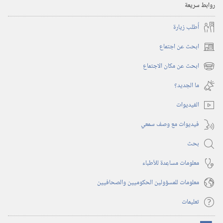
روابط سريعة
أُطلب زيارة
ابحث عن اجتماع
(يفتح
نافذة
ابحث عن مكان الاجتماع
(يفتح
جديدة)
نافذة
ما الجديد؟‏
جديدة)
الفيديوات
فيديوات مع وصف سمعي
بحث
معلومات مساعِدة للأطباء
معلومات للمسؤولين الحكوميين والصحافيين
تعليمات