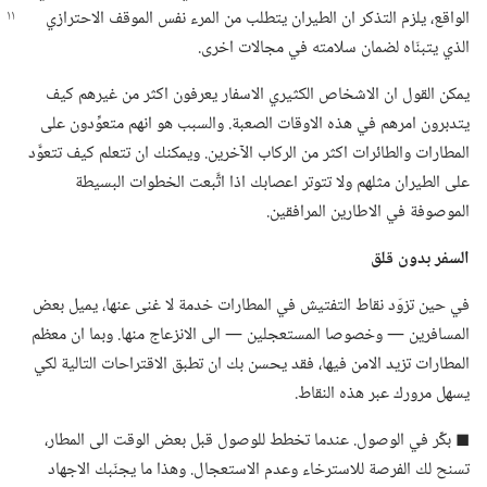
الواقع،‏ يلزم التذكر ان
الطيران يتطلب من المرء نفس الموقف الاحترازي
الذي يتبنّاه لضمان سلامته في مجالات اخرى.‏
يمكن القول ان الاشخاص الكثيري الاسفار يعرفون اكثر من غيرهم كيف
يتدبرون امرهم في هذه الاوقات الصعبة.‏ والسبب هو انهم متعوِّدون على
المطارات والطائرات اكثر من الركاب الآخرين.‏ ويمكنك ان تتعلم كيف تتعوَّد
على الطيران مثلهم ولا تتوتر اعصابك اذا اتَّبعت الخطوات البسيطة
الموصوفة في الاطارين المرافقين.‏
السفر بدون قلق
في حين تزوّد نقاط التفتيش في المطارات خدمة لا غنى عنها،‏ يميل بعض
المسافرين —‏ وخصوصا المستعجلين —‏ الى الانزعاج منها.‏ وبما ان معظم
المطارات تزيد الامن فيها،‏ فقد يحسن بك ان تطبق الاقتراحات التالية لكي
يسهل مرورك عبر هذه النقاط.‏
◼ بكِّر في الوصول.‏ عندما تخطط للوصول قبل بعض الوقت الى المطار،‏
تسنح لك الفرصة للاسترخاء وعدم الاستعجال.‏ وهذا ما يجنّبك الاجهاد