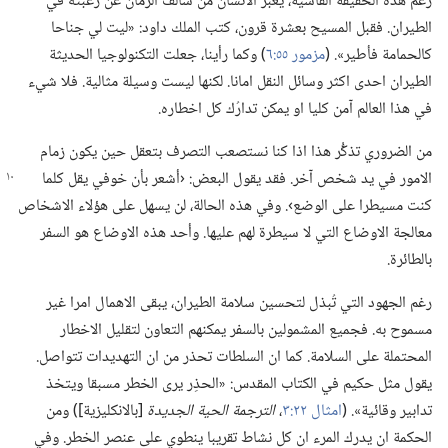
رغم هذه الحقيقة القاسية،‏ يعبِّر الانسان من سالف الزمان عن رغبته في
الطيران.‏ فقبل المسيح بعشرة قرون،‏ كتب الملك داود:‏ «ليت لي جناحا
كالحمامة فأطير».‏ (‏
مزمور ٥٥:‏٦
‏)‏ وكما رأينا،‏ جعلت التكنولوجيا الحديثة
الطيران احدى اكثر وسائل النقل امانا.‏ لكنها ليست وسيلة مثالية.‏ فلا شيء
في هذا العالم آمن كليا او يمكن تدارُك كل اخطاره.‏
من الضروري تذكُّر هذا اذا كنا نستصعب التصرف بتعقل حين يكون زمام
الامور في يد شخص آخر.‏
فقد يقول البعض:‏ ‹أشعر بأن خوفي يقل كلما
كنت مسيطرا على الوضع›.‏ وفي هذه الحالة،‏ لن يسهل على هؤلاء الاشخاص
معالجة الاوضاع التي لا سيطرة لهم عليها.‏ وأحد هذه الاوضاع هو السفر
بالطائرة.‏
رغم الجهود التي تُبذل لتحسين سلامة الطيران،‏ يبقى الاهمال امرا غير
مسموح به.‏ فجميع المشمولين بالسفر يمكنهم التعاون لتقليل الاخطار
المحتملة على السلامة.‏ كما ان السلطات تحذر من ان التهديدات تتواصل.‏
يقول مثل حكيم في الكتاب المقدس:‏ «الحذِر يرى الخطر مسبقا ويتخذ
تدابير وقائية».‏ (‏
امثال ٢٢:‏٣
‏،‏
الترجمة الحية الجديدة
‏[بالانكليزية])‏ ومن
الحكمة ان يدرك المرء ان كل نشاط تقريبا ينطوي على عنصر الخطر.‏ وفي