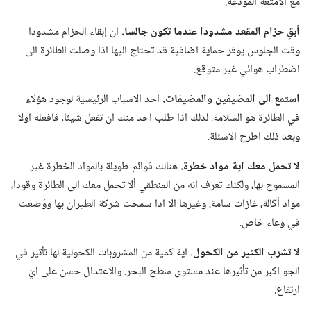
مع الامتعة المودعة.‏
أبقِ حزام المقعد مشدودا عندما تكون جالسا.‏
ان إبقاء الحزام مشدودا
وقت الجلوس يوفر حماية اضافية قد تحتاج اليها اذا وصلت الطائرة الى
اضطراب هوائي غير متوقع.‏
استمع الى المضيفين والمضيفات.‏
احد الاسباب الرئيسية لوجود هؤلاء
في الطائرة هو السلامة.‏ لذلك اذا طلب احد منك ان تفعل شيئا،‏ فافعله اولا
وبعد ذلك اطرح الاسئلة.‏
لا تحمل معك اية مواد خطرة.‏
هنالك قوائم طويلة بالمواد الخطرة غير
المسموح بها،‏ ولكنك تعرف انه من المنطقي ألا تحمل معك الى الطائرة وقودا،‏
مواد أكّالة،‏ غازات سامة،‏ وغيرها الا اذا سمحت شركة الطيران بها ووُضعت
في وعاء خاص.‏
لا تشرب الكثير من الكحول.‏
اية كمية من المشروبات الكحولية لها تأثير في
الجو اكبر من تأثيرها عند مستوى سطح البحر.‏ والاعتدال حسن على ايّ
ارتفاع.‏