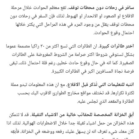
سافر
في
رحلات دون محطات توقف.‏
تقع معظم الحوادث خلال مرحلة
الاقلاع او الصعود او الانحدار او الهبوط.‏ لذلك فإن السفر في رحلات دون
محطات توقف يقلل من وجود المرء في هذه المراحل التي يكثر خلالها
احتمال وقوع الحوادث.‏
اختر طائرات كبيرة.‏
ان الطائرات التي تسع اكثر من ٣٠ راكبا مصممة عموما
بشكل تستوفي شروطا اكثر صرامة من الشروط المفروضة على الطائرات
الصغيرة.‏ كما انه في حال وقوع حادث خطير،‏ رغم قلة احتمال ذلك،‏ تبقى
فرصة نجاة المسافرين اكبر في الطائرات الكبيرة.‏
انتبه للتعليمات التي تُذكر قبل الاقلاع.‏
مع ان هذه المعلومات تبدو مملة
لكثرة تكرارها،‏ قد تختلف مواقع مخارج الطوارئ الاقرب اليك بحسب
الطائرة والمقعد الذي تجلس عليه.‏
أبقِ الخزانة المخصصة للحقائب خالية من الاشياء الثقيلة.‏
قد لا تتمكن
هذه الخزائن من حمل اشياء ثقيلة جدا خلال الاضطرابات الهوائية.‏ لذلك اذا
كان معك شيء تعرف انه لن يسهل عليك رفعه ووضعه في الخزانة،‏ فأبقِه