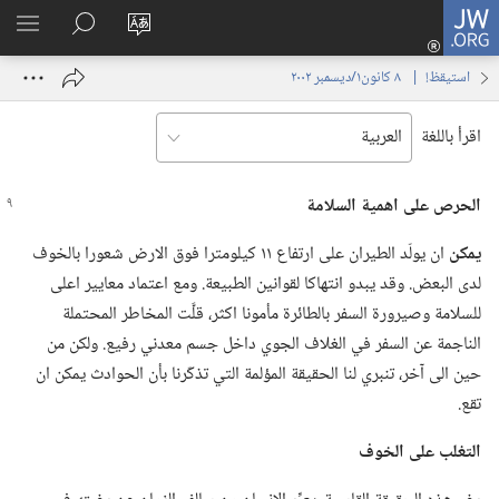
JW.ORG
تسجيل
تغيير
البحث
اظهر
الدخول
لغة
في
القائم
(يفتح
استيقظ‏!‏ | ‏‎ ٨‏ ‏‎كانون١/ديسمبر‏ ‎٢٠٠٢
الموقع
JW.‎ORG
نافذة
جديدة)
اقرأ باللغة
الحرص على اهمية السلامة
يمكن
ان يولّد الطيران على ارتفاع ١١ كيلومترا فوق الارض شعورا بالخوف
لدى البعض.‏ وقد يبدو انتهاكا لقوانين الطبيعة.‏ ومع اعتماد معايير اعلى
للسلامة وصيرورة السفر بالطائرة مأمونا اكثر،‏ قلَّت المخاطر المحتملة
الناجمة عن السفر في الغلاف الجوي داخل جسم معدني رفيع.‏ ولكن من
حين الى آخر،‏ تنبري لنا الحقيقة المؤلمة التي تذكّرنا بأن الحوادث يمكن ان
تقع.‏
التغلب على الخوف