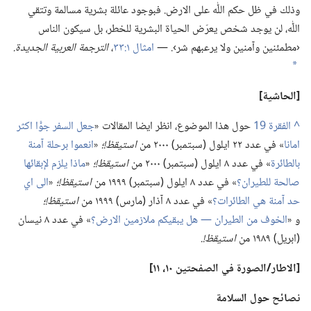
وذلك في ظل حكم اللّٰه على الارض.‏ فبوجود عائلة بشرية مسالمة وتتقي
اللّٰه،‏ لن يوجد شخص يعرّض الحياة البشرية للخطر،‏ بل سيكون الناس
‹مطمئنين وآمنين ولا يرعبهم شر›.‏ —‏
امثال ١:‏٣٣
‏،‏
الترجمة العربية الجديدة.‏
*
‏[الحاشية]‏
^
حول هذا الموضوع،‏ انظر ايضا المقالات «‏
جعل السفر جوًّا اكثر
امانا
‏» في عدد ٢٢ ايلول (‏سبتمبر)‏ ٢٠٠٠ من
استيقظ!‏؛‏
‏«‏
انعموا برحلة آمنة
بالطائرة
‏» في عدد ٨ ايلول (‏سبتمبر)‏ ٢٠٠٠ من
استيقظ!‏؛‏
‏«‏
ماذا يلزم لإبقائها
صالحة للطيران؟‏
‏» في عدد ٨ ايلول (‏سبتمبر)‏ ١٩٩٩ من
استيقظ!‏؛‏
‏«‏
الى اي
حد آمنة هي الطائرات؟‏
‏» في عدد ٨ آذار (‏مارس)‏ ١٩٩٩ من
استيقظ!‏؛‏
و «‏
الخوف من الطيران —‏ هل يبقيكم ملازمين الارض؟‏
‏» في عدد ٨ نيسان
(‏ابريل)‏ ١٩٨٩ من
استيقظ!‏.‏
‏[الاطار/‏الصورة
في
الصفحتين ١٠،‏ ١١]‏
نصائح حول السلامة