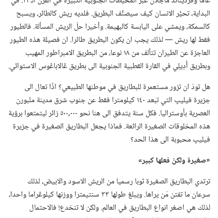
ڠاما وفرديناند ماجلان عبر المحيطات الجنوبية الكبيرة في القرن الـ‍ ١٦.‏ في
البداية،‏ تحيَّر الانسان كيف سيصنِّف البطريق.‏ فلديه ريش كالطائر،‏ ويسبح
كالسمكة،‏ ويمشي على اليابسة كالبهيمة.‏ وأخيرا حلّ الريش المسألة.‏ فالطيور
فقط لها ريش —‏ لذلك يجب ان يكون البطريق طائرا.‏ ان فصيلة هذه الطيور
العاجزة عن الطيران تتألف من ١٨ نوعا،‏ من البطريق الامبراطور المهيب
وبطريق أَدِيلِي في القارة القطبية الجنوبية الى بطريق ڠالاباڠوس الاستوائي.‏
هل تودّ ان تزور مستعمرة للبطاريق في موطنها الطبيعي؟‏ اذًا تعال الى
جزيرة فيليپ التي تبعد ١٤٠ كيلومترا فقط عن جنوب شرق مدينة ملبورن
العصرية بأوستراليا.‏ فكل سنة يتدفق الى هنا نحو ٠٠٠‏,٥٠٠ زائر ليتمتعوا برؤية
هذه المخلوقات الصغيرة الرائعة.‏ فماذا يجعل البطاريق الصغيرة في جزيرة
فيليپ محبوبة الى هذا الحد؟‏
‏«صغيرة ولكنّ فعلها كبير»‏
ترتدي البطاريق الصغيرة ثوبا رسميا من الريش الاسود والابيض،‏ لذلك
سرعان ما تفتن مَن يراها.‏ ويبلغ طولها ٣٣ سنتيمترا ووزنها كيلوڠراما واحدا،‏
لذلك هي اصغر انواع البطاريق في العالم.‏ ولكن لا تنخدع!‏ فالاحتمال