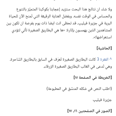
ولا شك ان نتائج هذا البحث ستزيد إعجابنا بكوكبنا المتميِّز بالتنوع
والحساس في الوقت نفسه.‏ وبفضل العناية الرقيقة التي تُمنح الآن للحياة
البرية في جزيرة فيليپ،‏ قد تحظى انت ايضا ذات يوم بفرصة ان تكون بين
المشاهدين الذين يهمسون بإثارة:‏ «ها هي البطاريق الصغيرة تأتي لتؤدي
استعراضها!‏».‏
‏[الحاشية]‏
^
كانت البطاريق الصغيرة تُعرَف في السابق بالبطاريق السَّاحرة،‏
وهي تُدعى في الغالب البطاريق الصغيرة الزرقاء.‏
‏[الخريطة
في
الصفحة ١٥]‏
‏(‏اطلب النص في شكله المنسَّق في المطبوعة)‏
جزيرة فيليپ
‏[الصور
في
الصفحتين ١٦،‏ ١٧]‏