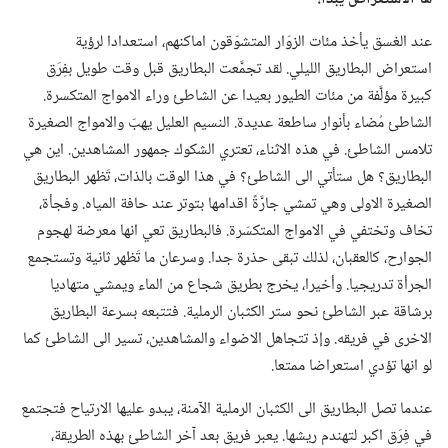
عند الغسق يأخذ مئات الزوّار المتشوّقون اماكنهم،‏ استعدادا لرؤية
استعراض البطاريق الليلي.‏ لقد تجمَّعت البطاريق قبل وقت طويل بفِرَق
كبيرة مؤلَّفة من مئات الطيور بعيدا عن الشاطئ وراء الامواج المتكسرة.‏
الشاطئ مُضاء بأنوار ساطعة عديدة.‏ النسيم العليل يهبّ والامواج الصغيرة
تلامس الشاطئ.‏ في هذه الاثناء،‏ تعتري الشكوك جمهور المشاهدين.‏ اين هي
البطاريق؟‏ هل ستأتي الى الشاطئ؟‏ في هذا الوقت بالذات،‏ تَظهر البطاريق
الصغيرة الاولى وهي تمشي جارَّةً اقدامها بتوتر عند حافة المياه.‏ وفجأة،‏
تخاف وتختفي في الامواج المتكسّرة.‏ فالبطاريق تعي انها معرضة لهجوم
الجوارح،‏ كالعقبان،‏ لذلك تبقى حذرة جدا.‏ وسرعان ما تَظهر ثانية وتستجمع
الجرأة تدريجيا.‏ وأخيرا،‏ يخرج بطريق شجاع من الماء ويمشي متهاديا
برشاقة عبر الشاطئ نحو ستر الكثبان الرملية.‏ فتتبعه بسرعة البطاريق
الاخرى في فريقه.‏ وإذ تتجاهل الاضواء والمشاهدين،‏ تسير الى الشاطئ كما
لو انها تؤدي استعراضا ممتعا.‏
عندما تصل البطاريق الى الكثبان الرملية الآمنة،‏ يبدو عليها الارتياح فتجتمع
في فِرَق اكبر لتهندم ريشها.‏ يعبر فريق بعد آخر الشاطئ بهذه الطريقة،‏