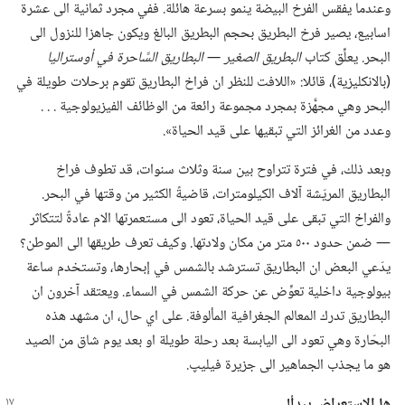
وعندما يفقس الفرخ البيضة ينمو بسرعة هائلة.‏ ففي مجرد ثمانية الى عشرة
اسابيع،‏ يصير فرخ البطريق بحجم البطريق البالغ ويكون جاهزا للنزول الى
البحر.‏ يعلِّق كتاب
البطريق الصغير —‏ البطاريق السَّاحرة
في
أوستراليا
‏(‏بالانكليزية)‏،‏ قائلا:‏ «اللافت للنظر ان فراخ البطاريق تقوم برحلات طويلة في
البحر وهي مجهَّزة بمجرد مجموعة رائعة من الوظائف الفيزيولوجية .‏ .‏ .‏
وعدد من الغرائز التي تبقيها على قيد الحياة».‏
وبعد ذلك،‏ في فترة تتراوح بين سنة وثلاث سنوات،‏ قد تطوف فراخ
البطاريق المريّشة آلاف الكيلومترات،‏ قاضيةً الكثير من وقتها في البحر.‏
والفراخ التي تبقى على قيد الحياة،‏ تعود الى مستعمرتها الام عادةً لتتكاثر
—‏ ضمن حدود ٥٠٠ متر من مكان ولادتها.‏ وكيف تعرف طريقها الى الموطن؟‏
يدّعي البعض ان البطاريق تسترشد بالشمس في إبحارها،‏ وتستخدم ساعة
بيولوجية داخلية تعوِّض عن حركة الشمس في السماء.‏ ويعتقد آخرون ان
البطاريق تدرك المعالم الجغرافية المألوفة.‏ على اي حال،‏ ان مشهد هذه
البحّارة وهي تعود الى اليابسة بعد رحلة طويلة او بعد يوم شاق من الصيد
هو ما يجذب الجماهير الى جزيرة فيليپ.‏
ها الاستعراض يبدأ!‏