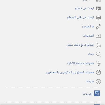
ابحث عن اجتماع
(يفتح
نافذة
ابحث عن مكان الاجتماع
(يفتح
جديدة)
نافذة
ما الجديد؟‏
جديدة)
الفيديوات
فيديوات مع وصف سمعي
بحث
معلومات مساعِدة للأطباء
معلومات للمسؤولين الحكوميين والصحافيين
تعليمات
التبرعات
(يفتح
نافذة