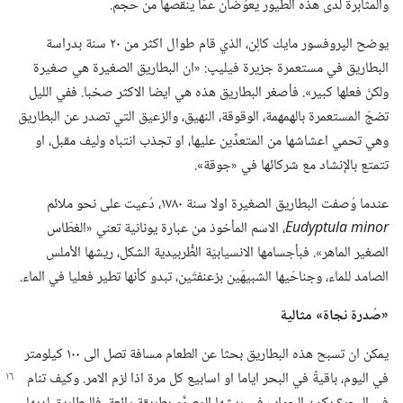
والمثابرة لدى هذه الطيور يعوِّضان عمّا ينقصها من حجم.‏
يوضح الپروفسور مايك كالِن،‏ الذي قام طوال اكثر من ٢٠ سنة بدراسة
البطاريق في مستعمرة جزيرة فيليپ:‏ «ان البطاريق الصغيرة هي صغيرة
ولكنّ فعلها كبير».‏ فأصغر البطاريق هذه هي ايضا الاكثر صخبا.‏ ففي الليل
تضجّ المستعمرة بالهمهمة،‏ الوقوقة،‏ النهيق،‏ والزعيق التي تصدر عن البطاريق
وهي تحمي اعشاشها من المتعدِّين عليها،‏ او تجذب انتباه وليف مقبل،‏ او
تتمتع بالإنشاد مع شركائها في «جوقة».‏
عندما وُصفت البطاريق الصغيرة اولا سنة ١٧٨٠،‏ دُعيت على نحو ملائم
Eudyptula minor
‏،‏ الاسم المأخوذ من عبارة يونانية تعني «الغطّاس
الصغير الماهر».‏ فبأجسامها الانسيابيّة الطُّربيدية الشكل،‏ ريشها الأملس
الصامد للماء،‏ وجناحَيها الشبيهَين بزعنفتَين،‏ تبدو كأنها تطير فعليا في الماء.‏
‏«صُدرة نجاة» مثالية
يمكن ان تسبح هذه البطاريق بحثا عن الطعام مسافة تصل الى ١٠٠ كيلومتر
في اليوم،‏ باقيةً في
البحر اياما او اسابيع كل مرة اذا لزم الامر.‏ وكيف تنام