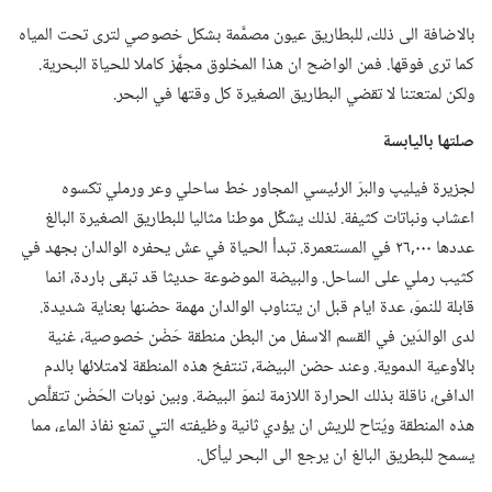
بالاضافة الى ذلك،‏ للبطاريق عيون مصمَّمة بشكل خصوصي لترى تحت المياه
كما ترى فوقها.‏ فمن الواضح ان هذا المخلوق مجهَّز كاملا للحياة البحرية.‏
ولكن لمتعتنا لا تقضي البطاريق الصغيرة كل وقتها في البحر.‏
صلتها باليابسة
لجزيرة فيليپ والبرّ الرئيسي المجاور خط ساحلي وعر ورملي تكسوه
اعشاب ونباتات كثيفة.‏ لذلك يشكِّل موطنا مثاليا للبطاريق الصغيرة البالغ
عددها ٠٠٠‏,٢٦ في المستعمرة.‏ تبدأ الحياة في عشّ يحفره الوالدان بجهد في
كثيب رملي على الساحل.‏ والبيضة الموضوعة حديثا قد تبقى باردة،‏ انما
قابلة للنموّ،‏ عدة ايام قبل ان يتناوب الوالدان مهمة حضنها بعناية شديدة.‏
لدى الوالدَين في القسم الاسفل من البطن منطقة حَضْن خصوصية،‏ غنية
بالأوعية الدموية.‏ وعند حضن البيضة،‏ تنتفخ هذه المنطقة لامتلائها بالدم
الدافئ،‏ ناقلة بذلك الحرارة اللازمة لنموّ البيضة.‏ وبين نوبات الحَضْن تتقلَّص
هذه المنطقة ويُتاح للريش ان يؤدي ثانية وظيفته التي تمنع نفاذ الماء،‏ مما
يسمح للبطريق البالغ ان يرجع الى البحر ليأكل.‏