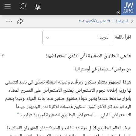
JW.ORG
تسجيل
تغيير
البحث
اظهر
الدخول
لغة
في
القائم
(يفتح
استيقظ‏!‏ | ‏‎٢٢‏ ‏‎تشرين١/أكتوبر‏ ‎٢٠٠٢
الموقع
JW.‎ORG
نافذة
جديدة)
اقرأ باللغة
ها هي البطاريق الصغيرة تأتي لتؤدي استعراضها!‏
من مراسل
استيقظ!‏
في أوستراليا
هوذا
الجمهور ينتظر بسكون وترقُّب،‏ وعيونه اليقظة تحدِّق الى بعيد لتتسنى
لها رؤية إطلالة نجوم الاستعراض.‏ يُفتتح الاستعراض على المسرح المضاء
بأنوار ساطعة عندما يَظهر فجأة مخلوق صغير عند حافة المياه.‏ وفيما ينضم
اليه الواحد تلو الآخر،‏ تشق السكون همسات الاثارة لدى الجمهور.‏ ويبدأ
الاستعراض الليلي —‏ استعراض البطاريق الصغيرة لجزيرة فيليپ!‏
*
عرف العالم البطاريق لأول مرة عندما ابحر المستكشفان الشهيران ڤاسكو دا