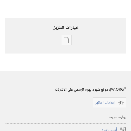
خيارات التنزيل
خيارات
تنزيل
الاصدارات
استيقظ‏!‏
‏‎٢٢‏ ‏‎تشرين١/
أكتوبر‏
®
JW.ORG
:‏ موقع شهود يهوه الرسمي على الانترنت
‎٢٠٠٢
إعدادات المظهر
روابط سريعة
أُطلب زيارة