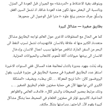
ويتوقف بغية الاختلاط و «الدردشة» مع الجيران قبل العودة الى المنزل.‏
وبالنسبة الى البعض منها،‏ تكون هذه العودة شاقة،‏ اذ تشمل السير،‏ القفز،‏
وتسلُّق جرف منحدِر يبلغ علوّه ٥٠ مترا قبل الوصول الى جحورها.‏
بطاريق صغيرة —‏ مشاكل كبيرة
كما هي الحال مع المخلوقات الاخرى حول العالم،‏ تواجه البطاريق مشاكل
متعددة،‏ الكثير منها له علاقة بالانسان.‏ فالتهديدات تشمل تسرب النفط الى
البحر من السفن المارّة،‏ تناقص مواطنها بسبب اعمال الانسان،‏ وإدخال
الانسان الى بيئتها حيوانات آكلة للّحوم،‏ كالثعالب والحيوانات المنزلية.‏
وقد بُذلت جهود جديرة بالثناء لمعالجة هذه المسائل.‏ ففي السنوات الاخيرة
استقرّ عدد البطاريق الصغيرة في محمية البطاريق في جزيرة فيليپ.‏ يقول
الپروفسور كالِن:‏ «اننا نربح المعركة .‏ .‏ .‏ لكن ببطء».‏ ويضيف:‏ «المشكلة
الكبرى التي نواجهها الآن هي حماية مخزون طعام البطريق الصغير .‏ .‏ .‏،‏
وذلك مرتبط بمصير المحيطات والبشر ككل».‏ فالدفء العالمي والظواهر
المناخية،‏ كالنينيو،‏ تؤثر في مخزون الطعام في المحيط،‏ مما يشكِّل مشاكل
كبيرة يقوم الآن الباحثون بدراستها بشكل مكثف.‏