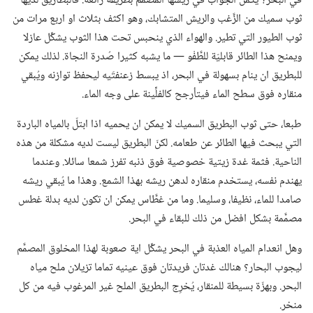
في البحر؟‏ يكمن الجواب في ريشها المصمَّم بطريقة رائعة.‏ فالبطاريق لديها
ثوب سميك من الزَّغب والريش المتشابك،‏ وهو اكثف بثلاث او اربع مرات من
ثوب الطيور التي تطير.‏ والهواء الذي ينحبس تحت هذا الثوب يشكِّل عازلا
ويمنح هذا الطائر قابليّة للطَّفْو —‏ ما يشبه كثيرا صُدرة النجاة.‏ لذلك يمكن
للبطريق ان ينام بسهولة في البحر،‏ اذ يبسط زعنفتَيه ليحفظ توازنه ويُبقي
منقاره فوق سطح الماء فيتأرجح كالفلِّينة على وجه الماء.‏
طبعا،‏ حتى ثوب البطريق السميك لا يمكن ان يحميه اذا ابتلّ بالمياه الباردة
التي يبحث فيها الطائر عن طعامه.‏ لكنّ البطريق ليست لديه مشكلة من هذه
الناحية.‏ فثمة غدة زيتية خصوصية فوق ذنبه تفرز شمعا سائلا.‏ وعندما
يهندم نفسه،‏ يستخدم منقاره لدهن ريشه بهذا الشمع.‏ وهذا ما يُبقي ريشه
صامدا للماء،‏ نظيفا،‏ وسليما.‏ وما من غطَّاس يمكن ان تكون لديه بدلة غطس
مصمَّمة بشكل افضل من ذلك للبقاء في البحر.‏
وهل انعدام المياه العذبة في البحر يشكِّل اية صعوبة لهذا المخلوق المصمَّم
ليجوب البحار؟‏ هنالك غدتان فريدتان فوق عينيه تماما تزيلان ملح مياه
البحر.‏ وبهزّة بسيطة للمنقار،‏ يُخرِج البطريق الملح غير المرغوب فيه من كل
منخر.‏