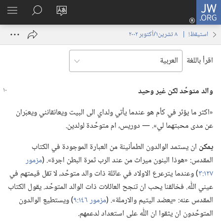
JW.ORG
تسجيل
تغيير
البحث
اظهر
الدخول
لغة
في
القائم
(يفتح
استيقظ‏!‏ | ‏‎ ٨‏ ‏‎تشرين١/أكتوبر‏ ‎٢٠٠٢
الموقع
JW.‎ORG
نافذة
جديدة)
اقرأ باللغة
والد متوحِّد لكن غير وحيد
‏«اكثر ما يؤثر في كأم هو عندما يأتي ولداي الى البيت ويعانقانني ويعبّران
عن مدى محبتهما لي».‏ —‏ دوريس،‏ ام متوحِّدة لولدين.‏
يمكن
ان يستمد الوالدون الطمأنينة من العبارة الموجودة في الكتاب
المقدس:‏ «هوذا البنون ميراث من عند الرب ثمرة البطن اجرة».‏ (‏
مزمور
١٢٧:‏٣
‏)‏ وعندما يترعرع الاولاد في عائلة ذات والد متوحِّد،‏ لا تقل قيمتهم في
عيني اللّٰه.‏ فخالقنا يحب ان تنجح العائلات ذات الوالد المتوحِّد.‏ يقول الكتاب
المقدس عنه:‏ «يعضد اليتيم والارملة».‏ (‏
مزمور ١٤٦:‏٩
‏)‏ ويستطيع الوالدون
المتوحِّدون ان يثقوا ان اللّٰه على استعداد لدعمهم.‏