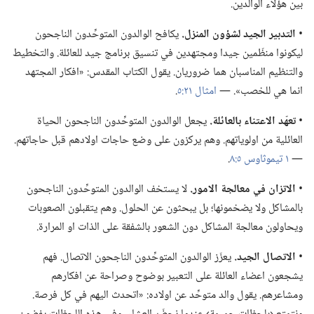
بين هؤلاء الوالدين.‏
‏•
التدبير الجيد لشؤون المنزل.‏
يكافح الوالدون المتوحِّدون الناجحون
ليكونوا منظّمين جيدا ومجتهدين في تنسيق برنامج جيد للعائلة.‏ والتخطيط
والتنظيم المناسبان هما ضروريان.‏ يقول الكتاب المقدس:‏ «افكار المجتهد
انما هي للخصب».‏ —‏
امثال ٢١:‏٥
‏.‏
‏•
تعهّد الاعتناء بالعائلة.‏
يجعل الوالدون المتوحِّدون الناجحون الحياة
العائلية من اولوياتهم.‏ وهم يركزون على وضع حاجات اولادهم قبل حاجاتهم.‏
—‏
١ تيموثاوس ٥:‏٨
‏.‏
‏•
الاتزان
في
معالجة الامور.‏
لا يستخف الوالدون المتوحِّدون الناجحون
بالمشاكل ولا يضخمونها؛‏ بل يبحثون عن الحلول.‏ وهم يتقبلون الصعوبات
ويحاولون معالجة المشاكل دون الشعور بالشفقة على الذات او المرارة.‏
‏•
الاتصال الجيد.‏
يعزّز الوالدون المتوحِّدون الناجحون الاتصال.‏ فهم
يشجعون اعضاء العائلة على التعبير بوضوح وصراحة عن افكارهم
ومشاعرهم.‏ يقول والد متوحِّد عن اولاده:‏ «اتحدث اليهم في كل فرصة.‏