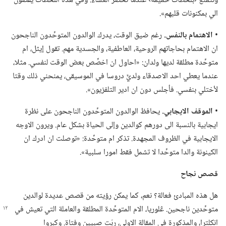
ونتمتع ‹بلحظات حميمة› عندما نحضّر العشاء.‏ وفي هذه اللحظات يفضون
الي بمكنونات قلبهم».‏
‏•
الاهتمام بالنفس.‏
رغم ضيق الوقت،‏ يدرك الوالدون المتوحِّدون الناجحون
ان الاهتمام بحاجاتهم الروحية،‏ العاطفية،‏ والجسدية مهم.‏ تقول إيثل،‏ ام
متوحِّدة مطلقة لديها ولدان:‏ «احاول ان اخصِّص بعض الوقت لنفسي.‏ مثلا،‏
عندما يعطي احد الاصدقاء ولديَّ دروسا في الموسيقى،‏ يمنحني ذلك وقتا
لأختلي بنفسي.‏ فأجلس دون ان ادير التلفزيون».‏
‏•
الموقف الايجابي.‏
يحافظ الوالدون المتوحِّدون الناجحون على نظرة
ايجابية بالنسبة الى دورهم كوالدين وإلى الحياة بشكل عام.‏ ويرون الاوجه
الايجابية في الظروف المجهدة.‏ تذكر ام متوحِّدة:‏ «توصلت ان ادرك ان
الكينونة والدا متوحِّدا لا تشمل فقط امورا سلبية».‏
قصص نجاح
هل هذه المبادئ فعالة؟‏ نعم،‏ كما يمكن رؤيته من قصص عديدة لوالدين
متوحِّدين ناجحين.‏ ڠلوريا،‏
الام المتوحِّدة المطلقة والعاملة التي تعيش في
انكلترا،‏ والمذكورة في المقالة الاولى،‏ ربّت صبيين وفتاة.‏ وكبروا