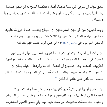
يحق للولد ان يتربى في بيئة مُحبّة،‏ آمنة،‏ ومطَمئنة تتيح له ان ينمو جسديا
وعاطفيا وروحيا.‏ وعلى كل والد ان يعتبر استخدام اللّٰه له لتدريب ولد واجبا
وامتيازا.‏
وجد كثيرون من الوالدين المتوحِّدين ان النجاح يتطلب صلاة دؤوبة،‏ تطبيقا
مستمرا لمبادئ الكتاب المقدس،‏ واتكالا كاملا على يهوه.‏ وينسجم ذلك مع
الحض الموجود في
مزمور ٥٥:‏٢٢
‏:‏ «ألقِ على الرب همك فهو يعولك».‏
من وقت الى آخر،‏ قد يتمكن الاجداد،‏ الشيوخ المحليون،‏ والوالدون ذوو
الخبرة في الجماعة المسيحية من مساعدة عائلة ذات والد متوحِّد لمواجهة
الظروف الصعبة جدا.‏ صحيح ان اعضاء العائلة والرفقاء العباد يمكن ان
يقدموا الكثير لدعم جهود الوالدين المتوحِّدين،‏ لكن المسؤولية الاساسية التي
منحها اللّٰه تلقى على عاتق الوالدَين.‏
*
من المفرح ان والدين متوحِّدين كثيرين نجحوا في معالجة التحديات
الفريدة التي فرضتها عليهم ظروفهم وربوا اولادا مسؤولين،‏ حسني السلوك،‏
وأتقياء.‏ لقد تحدثت
استيقظ!‏
مع عدد منهم.‏ وما يلي بعض الامور المشتركة