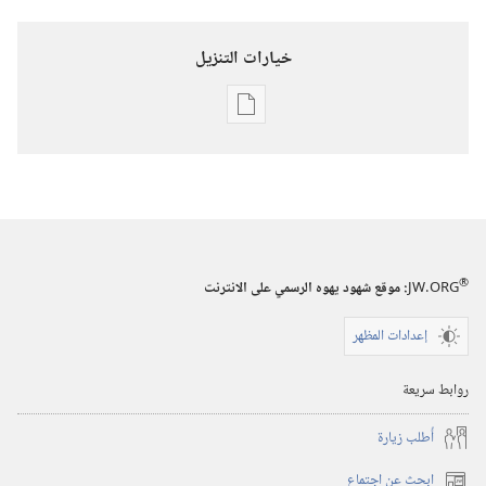
خيارات التنزيل
خيارات
تنزيل
الاصدارات
استيقظ‏!‏
٨‏ ‏‎تشرين١/
®
JW.ORG
:‏ موقع شهود يهوه الرسمي على الانترنت
أكتوبر‏
‎٢٠٠٢
إعدادات المظهر
روابط سريعة
أُطلب زيارة
ابحث عن اجتماع