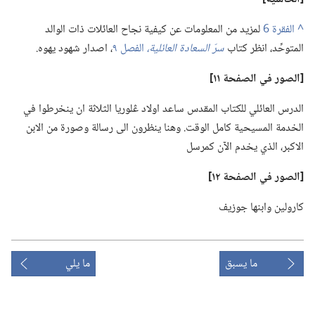
^
لمزيد من المعلومات عن كيفية نجاح العائلات ذات الوالد
المتوحِّد،‏ انظر كتاب
سرّ السعادة العائلية،‏
الفصل ٩
‏،‏ اصدار شهود يهوه.‏
‏[الصور
في
الصفحة ١١]‏
الدرس العائلي للكتاب المقدس ساعد اولاد ڠلوريا الثلاثة ان ينخرطوا في
الخدمة المسيحية كامل الوقت.‏ وهنا ينظرون الى رسالة وصورة من الابن
الاكبر،‏ الذي يخدم الآن كمرسل
‏[الصور
في
الصفحة ١٢]‏
كارولين وابنها جوزيف
ما يسبق
ما يلي