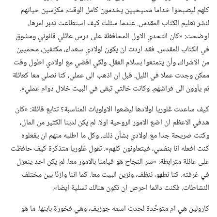
كلهم ليصبحوا خداما مسيحيين يخدمون كامل الوقت،‏ مكرّسين حياتهم
لنشر تعليم الكتاب المقدس.‏ عندما سئلت كيف استطاعت تدبر امرها،‏
اوضحت:‏ «كان التحدي الاول المحافظة على درس عائلي قانوني ومشوق
في الكتاب المقدس.‏ فقد اردت ان يكون اولادي سعداء،‏ مكتفين،‏ محميين
من الاشراك،‏ وأن يتمتعوا بسلام العقل.‏ ولكي اقضي مع اولادي اطول وقت
ممكن وجدت عملا في الليل.‏ قبل ان اذهب الى عملي،‏ كنا نصلي معا كعائلة
ثم يأوون الى فراشهم.‏ وكانت خالتي تبقى في البيت خلال دوام عملي».‏
كيف ساعدت ڠلوريا اولادها ليضعوا الاولويات المناسبة؟‏ تتابع قائلة:‏ «كان
هدفي الاعظم ان اضع الامور الروحية اولا.‏ لم يكن لدينا الكثير من المال،‏
وكنت صريحة جدا مع اولادي بشأن ذلك.‏ وكل ما اطلبه منهم ان يفعلوه
كنت افعله انا بنفسي،‏ فيتعاونون كلهم».‏ تقول ڠلوريا متذكرة كيف حافظت
على عائلة مترابطة:‏ «سر النجاح هو قيامنا بالامور معا.‏ لم يكن احد ينعزل
في غرفته.‏ كنا نطهو،‏ ننظف،‏ ونزين البيت معا.‏ كما اننا وازنّا بين مختلف
النشاطات.‏ فكنت دائما احرص ان تكون هنالك تسلية ايضا».‏
كارولين هي ام متوحِّدة لحدث اسمه جوزيف،‏ وهي فخورة بابنها.‏ ما هو