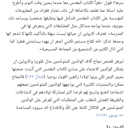
سرها؟‏ تقول:‏ «نقرأ الكتاب المقدس معا عندما يحين وقت النوم،‏ وأطرح
عليه اسئلة عما تعلمه.‏ بالاضافة الى ذلك،‏ نختار فقرات من المطبوعات
المؤسسة على الكتاب المقدس فنتأمل فيها ونطبقها شخصيا.‏ ويساعد ذلك
جوزيف عندما يواجه مشاكل،‏ مثل المضايقات التي يتعرض لها في
المدرسة».‏ تعترف كارولين ان حياتها ليست سهلة بالتأكيد،‏ لكنها لا تشعر انها
وحدها.‏ تذكر:‏ «انه كفاح مستمر،‏ لكنني اشعر ان يهوه يساعدني فعليا.‏ كما
انني انال الكثير من التشجيع من الجماعة المسيحية».‏
تبرهن قصص نجاح آلاف الوالدين المتوحِّدين،‏ مثل ڠلوريا وكارولين،‏ ان
بإمكان الوالدين الاعتماد على مبادئ الكتاب المقدس التي أُثبتت صحتها
بمرور الزمن لكي يربوا اولادا رائعين اقوياء روحيا.‏ (‏
امثال ٢٢:‏٦
‏)‏ فالنجاح
ممكن!‏ والتحديات الكثيرة التي يواجهها الوالدون المتوحِّدون تجعلهم
اشخاصا انضج وتتيح لهم فرصا اكبر لمشاركة اولادهم في النشاطات.‏
والطريقة الفضلى للتغلب على المتطلبات التي تُفرض على الوالدين
المتوحِّدين هي الاتكال كاملا على اللّٰه والاقتناع انه سيزود المساعدة.‏
—‏
مزمور ١٢١:‏١-‏٣
‏.‏
‏[الحاشية]‏