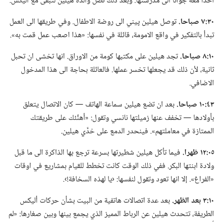
آخذا معه جوانا الى مدرستها.‏ وبعد ذلك تصل والدة هيلين لتبقى مع أليكس.‏
٣٠:‏٧ صباحا.‏
توصل هيلين پيني الى روضة الاطفال.‏ وفي طريقها الى العمل
تبدأ بالتفكير في واقع الامومة،‏ قائلة في نفسها:‏ «هذا اصعب عمل قمت به».‏
١٠:‏٨ صباحا.‏
تجد هيلين على مكتبها كومة من الاوراق.‏ انها تخشى ان تحبل
ثانية،‏ لأن ذلك قد يجعلها تخسر عملها.‏ فالعائلة بحاجة الى هذا المدخول
الاضافي.‏
٤٣:‏١٠ صباحا.‏
بعد ان تضع هيلين سماعة الهاتف —‏ كان الاتصال يتعلق
بأولادها —‏ تخفف عنها زميلتها نانسي وتقول:‏ «أهنِّئك على طريقتك
الممتازة في معاملتهم».‏ فينحدر الدمع على خدَّي هيلين.‏
٠٥:‏١٢ ظهرا.‏
فيما تأكل هيلين شطيرتها بسرعة ترجع بها الذاكرة الى ما قبل
ولادة ابنتها البكر.‏ ففي ذلك الوقت كانت تخطط للقيام بمشاريع في اوقات
«الفراغ».‏ إلا انها تعود وتقول لنفسها:‏ ‹يا لهذه السخافة!‏›.‏
١٠:‏٣ بعد الظهر.‏
بعد عدة اتصالات هاتفية من البيت بشأن حركات أليكس
الطريفة،‏ تتحدث هيلين عن الرباط المميز الذي يجمع بينها وبين صغارها:‏ «لم