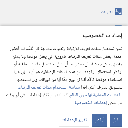
التبرعات
(يفتح
نافذة
جديدة)
مكتبة برج المراقبة الالكترونية
™
(يفتح
إعدادات الخصوصية
نافذة
JW Hub
جديدة)
(يفتح
نحن نستعمل ملفات تعريف الارتباط وتقنيات مشابهة كي نُقدِّم لك أفضل
نافذة
®
خدمة. بعض ملفات تعريف الارتباط ضرورية كي يعمل موقعنا ولا يمكن
تطبيق
JW Library
جديدة)
رفضها. ولكن بإمكانك أن تختار إما أن تقبل استعمال ملفات إضافية أو
مكتبة برج المراقبة
ترفض استعمالها. والهدف من هذه الملفات الإضافية هو أن نُسهِّل عليك
استخدام موقعنا. تأكَّد أننا لن نبيع أبدًا أيًّا من البيانات ولن نستعملها
للتسويق. لتعرف أكثر، اقرأ
سياسة استخدام ملفات تعريف الارتباط
والتقنيات المشابهة لها حول العالم
. كما تقدر أن تغيِّر إعداداتك في أي وقت
Copyright
© 2026 .Watch Tower Bible and Tract Society of Pennsylvania
من خلال
إعدادات الخصوصية
.
شروط الاستخدام
|
سياسة الخصوصية
|
إعدادات الخصوصية
عر
الم
أقبل
أرفض
تغيير الإعدادات