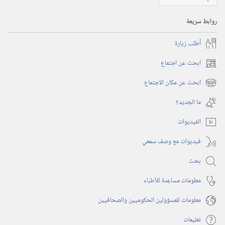
روابط سريعة
أُطلب زيارة
ابحث عن اجتماع
(يفتح
نافذة
ابحث عن مكان الاجتماع
(يفتح
جديدة)
نافذة
ما الجديد؟‏
جديدة)
الفيديوات
فيديوات مع وصف سمعي
بحث
معلومات مساعِدة للأطباء
معلومات للمسؤولين الحكوميين والصحافيين
تعليمات