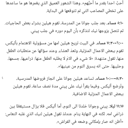
أُحبَّ احدا بقدر ما أحبُّهم».‏ وهذا الشعور العميق الذي يغمرها هو ما ساعدها
على تخطي المصاعب التي لم تتوقعها في البداية.‏
١٠:‏٥ مساء.‏
بعد جلب جوانا من المدرسة،‏ تقوم هيلين بشراء بعض الحاجيات.‏
ثم تتصل بزوجها نيك لتذكّره بأن اليوم دوره في جلب پيني.‏
٠٠:‏٦–‏٣٠:‏٧ مساء.‏
في البيت تريح هيلين امها من مسؤولية الاهتمام بأليكس،‏
تقوم ببعض الاعمال المنزلية،‏ وتعدّ العشاء.‏ وعند سؤالها عن متطلبات الطفل
منها،‏ تقول متنهدة:‏ «لا شيء في الامّ لا يطلبه الطفل منها:‏ ذراعيها،‏ جسمها،‏
وحليبها.‏ حتى انه يسرق النوم من عينيها».‏
٣٠:‏٨–‏٠٠:‏١٠ مساء.‏
تساعد هيلين جوانا على انجاز فروضها المدرسية،‏
وتُرضع أليكس.‏ وفيما يقرأ نيك على پيني مدة نصف ساعة،‏ تقوم هيلين
ببعض الاعمال المنزلية الاضافية.‏
١٥:‏١١ ليلا.‏
پيني وجوانا خلدتا الى النوم،‏ أما أليكس فلا يزال مستيقظا بين
ذراعَي امه.‏ لكنه في النهاية ينام.‏ عندئذ تقول هيلين لنيك الذي غلبه النعاس:‏
«أظن انه صار بإمكاني وضعه في الفراش».‏