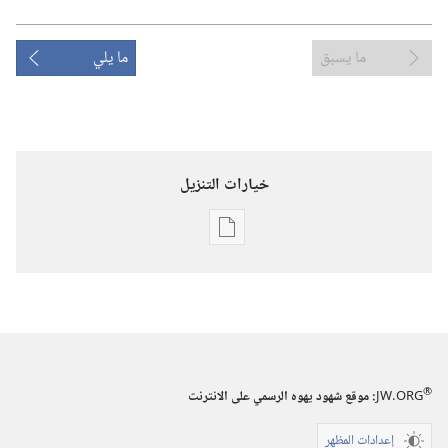
ما يسبق
ما يلي
خيارات التنزيل
خيارات
تنزيل
الاصدارات
استيقظ‏!‏
٨‏ ‏‎نيسان/
®
JW.ORG
:‏ موقع شهود يهوه الرسمي على الانترنت
أبريل‏
‎٢٠٠٢
إعدادات المظهر