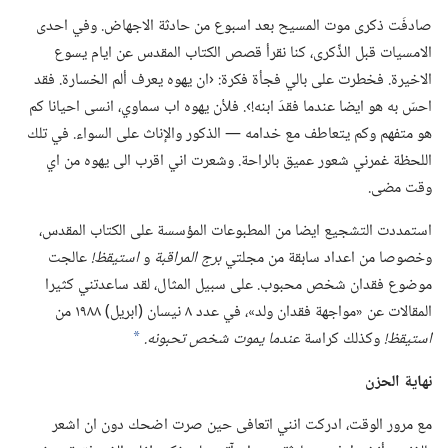
صادفَت ذكرى موت المسيح بعد اسبوع من حادثة الاجهاض.‏ وفي احدى
الامسيات قبل الذِّكرى،‏ كنا نقرأ قصص الكتاب المقدس عن ايام يسوع
الاخيرة.‏ فخطرت على بالي فجأة فكرة:‏ ‹ان يهوه يعرف ألم الخسارة.‏ فقد
احسّ به هو ايضا عندما فقدَ ابنه!‏›.‏ فلأن يهوه اب سماوي،‏ انسى احيانا كم
هو متفهم وكم يتعاطف مع خدامه —‏ الذكور والإناث على السواء.‏ في تلك
اللحظة غمرني شعور عميق بالراحة.‏ وشعرت اني اقرب الى يهوه من اي
وقت مضى.‏
استمددت التشجيع ايضا من المطبوعات المؤسسة على الكتاب المقدس،‏
وخصوصا من اعداد سابقة من مجلتي
برج المراقبة
و
استيقظ!‏
عالجت
موضوع فقدان شخص محبوب.‏ على سبيل المثال،‏ لقد ساعدتني كثيرا
المقالات عن «مواجهة فقدان ولد»،‏ في عدد ٨ نيسان (‏ابريل)‏ ١٩٨٨ من
استيقظ!‏
وكذلك كراسة
عندما يموت شخص تحبونه.‏
*
نهاية الحزن
مع مرور الوقت،‏ ادركت انني اتعافى حين صرت اضحك دون ان اشعر