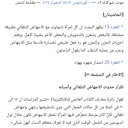
موت،‏ شوكتك؟‏».‏ —‏
١ كورنثوس ١٥:‏٥٥؛‏
اشعياء ٢٥:‏٨
‏.‏ —‏
مقدَّمة للنشر.‏
‏[الحاشيتان]‏
^
يُظهِر البحث ان كل امرأة تتجاوب مع الاجهاض التلقائي بطريقة
مختلفة.‏ فالبعض يشعرن بالتشويش،‏ والبعض الآخر بخيبة الامل،‏ ويغمر
اخريات الحزن.‏ والحزن هو رد فعل طبيعي لخسارة فادحة مثل الاجهاض
وجزء من عملية الشفاء،‏ كما يقول الباحثون.‏
^
اصدار شهود يهوه.‏
‏[الاطار
في
الصفحة ٢١]‏
تكرار حدوث الاجهاض التلقائي وأسبابه
تقول
دائرة معارف الكتاب العالمي
‏(‏بالانكليزية)‏:‏ «تشير الدراسات ان ١٥ الى
٢٠ في المئة من كل حالات الحمل التي جرى تشخيصها ينتهي بإجهاض
تلقائي.‏ لكنَّ اكثر مرحلة تتعرَّض فيها المرأة لخطر الاجهاض تكون خلال اول
اسبوعين من الحمل،‏ الوقت الذي فيه لا تعرف معظم النساء انهن حَبالى».‏