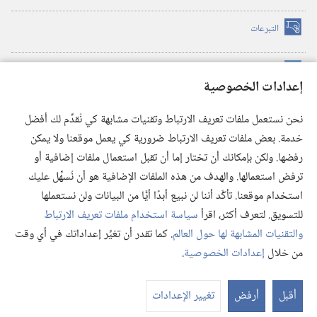
التبرعات
(يفتح
نافذة
جديدة)
مكتبة برج المراقبة الالكترونية
™
(يفتح
إعدادات الخصوصية
نافذة
JW Hub
جديدة)
(يفتح
نحن نستعمل ملفات تعريف الارتباط وتقنيات مشابهة كي نُقدِّم لك أفضل
نافذة
®
خدمة. بعض ملفات تعريف الارتباط ضرورية كي يعمل موقعنا ولا يمكن
تطبيق
JW Library
جديدة)
رفضها. ولكن بإمكانك أن تختار إما أن تقبل استعمال ملفات إضافية أو
مكتبة برج المراقبة
ترفض استعمالها. والهدف من هذه الملفات الإضافية هو أن نُسهِّل عليك
استخدام موقعنا. تأكَّد أننا لن نبيع أبدًا أيًّا من البيانات ولن نستعملها
للتسويق. لتعرف أكثر، اقرأ
سياسة استخدام ملفات تعريف الارتباط
والتقنيات المشابهة لها حول العالم
. كما تقدر أن تغيِّر إعداداتك في أي وقت
Copyright
© 2026 .Watch Tower Bible and Tract Society of Pennsylvania
من خلال
إعدادات الخصوصية
.
شروط الاستخدام
|
سياسة الخصوصية
|
إعدادات الخصوصية
عر
الم
أقبل
أرفض
تغيير الإعدادات