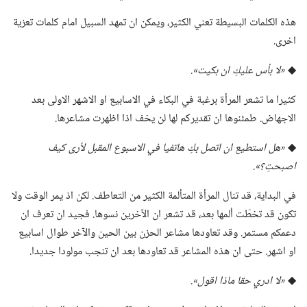
هذه الكلمات البسيطة تعني الكثير،‏ ويمكن ان تمهد السبيل امام كلمات تعزية
اخرى.‏
◆
‏«لا بأس عليكِ ان بكيت».‏
كثيرا ما تشعر المرأة برغبة في البكاء في الاسابيع او الاشهر الاولى بعد
الاجهاض.‏ طمئنوها ان تقديركم لها لن يخف اذا اظهرت مشاعرها.‏
◆
‏«هل استطيع ان اتصل بكِ هاتفيا
في
الاسبوع المقبل لأرى كيف
اصبحتِ؟‏».‏
في البداية،‏ قد تنال المرأة المتألمة الكثير من التعاطف.‏ لكن اذ يمر الوقت ولا
تكون قد تخطّت ألمها بعد،‏ قد تشعر ان الآخرين نسوها.‏ فجيد ان تعرف ان
دعمكم مستمر.‏ وقد تعاودها مشاعر الحزن بين الحين والآخر طوال اسابيع
او اشهر.‏ حتى ان هذه المشاعر قد تعاودها بعد ان تنجب مولودا جديدا.‏
◆
‏«لا ادري حقا ماذا اقول».‏