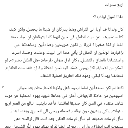
اربع سنوات.‏
ماذا نقول لولدَينا؟‏
كان ولدانا قد أويا الى الفراش وهما يدركان ان شيئا ما يحصل.‏ ولكن كيف
كنا سنخبرهما عن موت الطفل،‏ في حين انهما كانا يتوقعان ان نجلب معنا
اختا او اخا صغيرا؟‏ قررنا ان نكون صريحَين وصادقَين.‏ وساعدتنا امي
بإخبارها الولدَين ان الطفل لن يأتي معنا الى البيت.‏ وعندما وصلنا،‏ اسرعا
واستقبلانا بالعناق والتقبيل.‏ وكان اول سؤال طرحاه:‏ «هل الطفل بخير؟‏».‏ لم
اتمكن من الاجابة،‏ لكنَّ زوجي ضمّنا اليه نحن الثلاثة وقال:‏ «لقد مات الطفل».‏
فتعانقنا وبدأنا نبكي،‏ ومهّد ذلك الطريق لعملية الشفاء.‏
لكننا لم نكن مستعدَّين تماما لردود فعل
ولدَينا لاحقا.‏ مثلا،‏ بعد حوالي
اسبوعين من حادثة الاجهاض،‏ أُعلن في جماعة شهود يهوه المحلية عن موت
شاهد متقدم في السن كان صديقا لعائلتنا.‏ فأخذ دايڤيد،‏ البالغ من العمر اربع
سنوات،‏ يبكي ويشهق دون توقف،‏ فحمله زوجي الى الخارج.‏ وبعدما هدأ،‏
سأل لمَ مات صديقه.‏ ثم سأل لمَ مات الطفل.‏ بعد ذلك،‏ قال لوالده:‏ «هل
ستموت انت ايضا؟‏».‏ وأراد ان يعرف ايضا لمَ لم يُهلِك يهوه اللّٰه الشيطان بعد