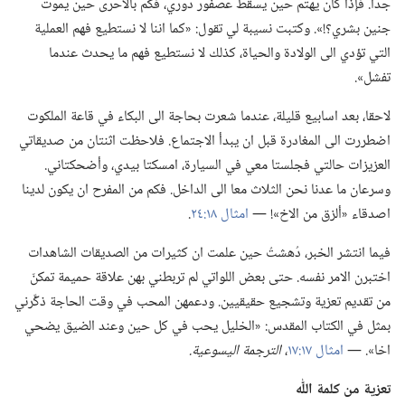
جدا.‏ فإذا كان يهتم حين يسقط عصفور دوري،‏ فكم بالاحرى حين يموت
جنين بشري؟‏!‏».‏ وكتبت نسيبة لي تقول:‏ «كما اننا لا نستطيع فهم العملية
التي تؤدي الى الولادة والحياة،‏ كذلك لا نستطيع فهم ما يحدث عندما
تفشل».‏
لاحقا،‏ بعد اسابيع قليلة،‏ عندما شعرت بحاجة الى البكاء في قاعة الملكوت
اضطررت الى المغادرة قبل ان يبدأ الاجتماع.‏ فلاحظت اثنتان من صديقاتي
العزيزات حالتي فجلستا معي في السيارة،‏ امسكتا بيدي،‏ وأضحكتاني.‏
وسرعان ما عدنا نحن الثلاث معا الى الداخل.‏ فكم من المفرح ان يكون لدينا
اصدقاء «ألزق من الاخ»!‏ —‏
امثال ١٨:‏٢٤
‏.‏
فيما انتشر الخبر،‏ دُهشتُ حين علمت ان كثيرات من الصديقات الشاهدات
اختبرن الامر نفسه.‏ حتى بعض اللواتي لم تربطني بهن علاقة حميمة تمكنّ
من تقديم تعزية وتشجيع حقيقيين.‏ ودعمهن المحب في وقت الحاجة ذكَّرني
بمثل في الكتاب المقدس:‏ «الخليل يحب في كل حين وعند الضيق يضحي
اخا».‏ —‏
امثال ١٧:‏١٧
‏،‏
الترجمة اليسوعية.‏
تعزية من كلمة اللّٰه