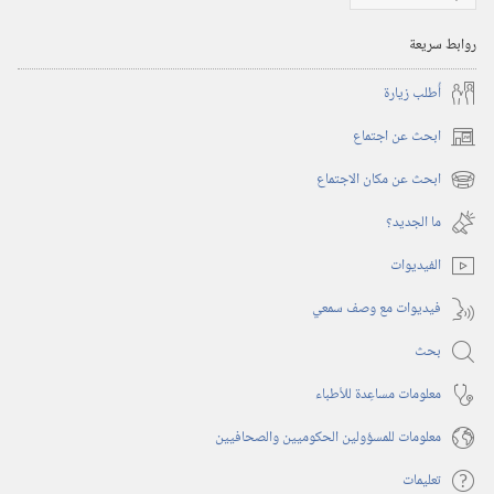
روابط سريعة
أُطلب زيارة
ابحث عن اجتماع
(يفتح
نافذة
ابحث عن مكان الاجتماع
(يفتح
جديدة)
نافذة
ما الجديد؟‏
جديدة)
الفيديوات
فيديوات مع وصف سمعي
بحث
معلومات مساعِدة للأطباء
معلومات للمسؤولين الحكوميين والصحافيين
تعليمات