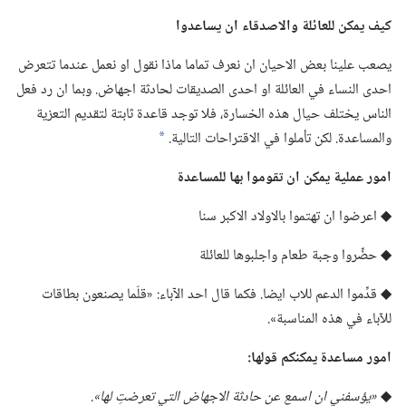
كيف يمكن للعائلة والاصدقاء ان يساعدوا
يصعب علينا بعض الاحيان ان نعرف تماما ماذا نقول او نعمل عندما تتعرض
احدى النساء في العائلة او احدى الصديقات لحادثة اجهاض.‏ وبما ان رد فعل
الناس يختلف حيال هذه الخسارة،‏ فلا توجد قاعدة ثابتة لتقديم التعزية
والمساعدة.‏ لكن تأملوا في الاقتراحات التالية.‏
*
امور عملية يمكن ان تقوموا بها للمساعدة
◆ اعرضوا ان تهتموا بالاولاد الاكبر سنا
◆ حضِّروا وجبة طعام واجلبوها للعائلة
◆ قدِّموا الدعم للاب ايضا.‏ فكما قال احد الآباء:‏ «قلّما يصنعون بطاقات
للآباء في هذه المناسبة».‏
امور مساعدة يمكنكم قولها:‏
◆
‏«يؤسفني ان اسمع عن حادثة الاجهاض التي تعرضتِ لها».‏