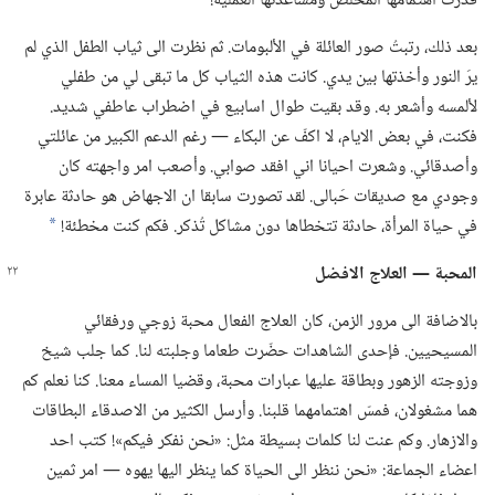
قدَّرتُ اهتمامها المخلص ومساعدتها العملية!‏
بعد ذلك،‏ رتبتُ صور العائلة في الألبومات.‏ ثم نظرت الى ثياب الطفل الذي لم
يرَ النور وأخذتها بين يدي.‏ كانت هذه الثياب كل ما تبقى لي من طفلي
لألمسه وأشعر به.‏ وقد بقيت طوال اسابيع في اضطراب عاطفي شديد.‏
فكنت،‏ في بعض الايام،‏ لا اكفّ عن البكاء —‏ رغم الدعم الكبير من عائلتي
وأصدقائي.‏ وشعرت احيانا اني افقد صوابي.‏ وأصعب امر واجهته كان
وجودي مع صديقات حَبالى.‏ لقد تصورت سابقا ان الاجهاض هو حادثة عابرة
في حياة المرأة،‏ حادثة تتخطاها دون مشاكل تُذكر.‏ فكم كنت مخطئة!‏
*
المحبة —‏ العلاج الافضل
بالاضافة الى مرور الزمن،‏ كان العلاج الفعال محبة زوجي ورفقائي
المسيحيين.‏ فإحدى الشاهدات حضّرت طعاما وجلبته لنا.‏ كما جلب شيخ
وزوجته الزهور وبطاقة عليها عبارات محبة،‏ وقضيا المساء معنا.‏ كنا نعلم كم
هما مشغولان،‏ فمسّ اهتمامهما قلبنا.‏ وأرسل الكثير من الاصدقاء البطاقات
والازهار.‏ وكم عنت لنا كلمات بسيطة مثل:‏ «نحن نفكر فيكم»!‏ كتب احد
اعضاء الجماعة:‏ «نحن ننظر الى الحياة كما ينظر اليها يهوه —‏ امر ثمين