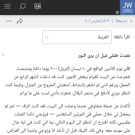
JW.ORG
تسجيل
تغيير
البحث
اظهر
الدخول
لغة
في
القائم
(يفتح
استيقظ‏!‏ | ‏‎٢٢‏ ‏‎آذار/مارس‏ ‎٢٠٠٢
الموقع
JW.‎ORG
نافذة
جديدة)
اقرأ باللغة
فقدتُ طفلي قبل ان يرى النور
كان
يوم الاثنين الواقع في ١٠ نيسان (‏ابريل)‏ ٢٠٠٠ يوما دافئا ومشمسا،‏
فخرجتُ من البيت للقيام ببعض الامور.‏ كنت قد دخلت الشهر الرابع من
الحمل،‏ ورغم انني لم اشعر بالنشاط،‏ اسعدني الخروج من المنزل.‏ وفيما كنت
انتظر دوري لأدفع في متجر البقّال،‏ شعرت بأنني لست على ما يرام.‏
تأكدتُ من صحة مخاوفي عندما وصلت الى البيت.‏ لقد كنت انزف —‏ امر لم
يحصل لي خلال حملي في المرتين السابقتين —‏ فروَّعني ذلك!‏ اتصلت
بطبيبي،‏ لكنه اقترح ان انتظر الى اليوم التالي،‏ بما اني كنت في اية حال
على موعد معه.‏ وفي تلك الليلة،‏ قبل ان نأخذ انا وزوجي ولدَينا الى الفراش،‏