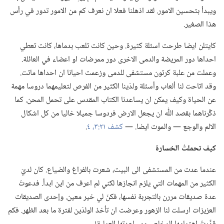
ويبدأ بتحسين الامور.‏ لقد اذهلنا فعلا ان نعرف كم من الامور تدور في رأس
هذا الصغير.‏
كايتلن ايضا طرحت اسئلة كثيرة.‏ وحين كانت تلعب بدماها،‏ كانت تعطي
احداها دور المريضة والدمى الاخرى دور ممرضات او اعضاء في العائلة.‏
وعملت من علبة كرتون مستشفى للدمى وزعمت احيانا ان احداها ماتت.‏
وقد اتاحت لنا ألعاب وأسئلة ولدَينا الكثير من الفرص لتعليمهما دروسا مهمة
عن الحياة وكيف يمكن ان يساعدنا الكتاب المقدس على تحمل المحن.‏ كما
ذكَّرناهما بقصد اللّٰه ان يجعل الارض فردوسا جميلا خاليا من كل اشكال
الالم والوجع —‏ والموت ايضا.‏ —‏
كشف ٢١:‏٣،‏ ٤
‏.‏
كيف تحملتُ الخسارة
عندما عدت من المستشفى الى البيت،‏ شعرت بالفراغ والضياع.‏ كان لديّ
الكثير من المهمات التي يلزم انجازها لكني لم اعرف من اين ابدأ.‏ فدعوتُ
عدة صديقات مررن بالتجربة نفسها،‏ فكنّ لي خير معين.‏ وإحدى الصديقات
العزيزات ارسلت لنا الزهور وعرضت ان تأخذ الولدَين لفترة ما بعد الظهر.‏ فكم