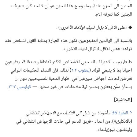
الجنين الى الحزن عادة.‏ وما يؤجج هذا الحزن هو ان لا احد كان «يعرف»
الجنين كما تعرفه الام.‏
◆
‏«على الاقل لا يزال لديكِ اولادك الآخرون».‏
بالنسبة الى الوالدين المفجوعين،‏ تكون هذه العبارة بمثابة القول لشخص فقد
ذراعه:‏ «على الاقل،‏ لا تزال لديك الاخرى».‏
طبعا،‏ يجب الاعتراف انه حتى الاشخاص الاكثر تعاطفا وصدقا قد يتفوهون
احيانا بما لا ينبغي قوله.‏ (‏
يعقوب ٣:‏٢
‏)‏ لذلك،‏ فإن النساء الحكيمات اللواتي
تعرضن لحادث اجهاض سيرغبن في اظهار المحبة للمسيحيين دون ان
يستأنَ ممَّن يعطون بحسن نية ملاحظات في غير محلها.‏ —‏
كولوسي ٣:‏١٣
‏.‏
‏[الحاشية]‏
^
مأخوذة من
دليل الى التكيف مع الاجهاض التلقائي
‏(‏بالانكليزية)‏،‏ من اعداد «فريق الدعم في حالات الاجهاض التلقائي في
ولينڠتون،‏ نيوزيلندا».‏