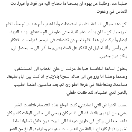
صلينا معا،‏ وطلبنا من يهوه ان يمنحنا ما نحتاج اليه من قوة.‏ وأخيرا،‏ دبّ
النعاس فيّ وغفوت.‏
لكن عند حوالي الساعة الثانية،‏ استيقظت وأنا اشعر بألم شديد.‏ ثم خفَّ الالم
تدريجيا،‏ لكن ما ان بدأت اغفو ثانية حتى عاودني الم متقطع.‏ ازداد النزيف
ايضا،‏ وأدركت ان هذا الالم ناجم عن تقلصات في الرحم.‏ فتزاحمت الافكار
في رأسي وأنا احاول ان اتذكر هل قمتُ بشيء ما أدّى الى ما يحصل لي،‏
ولكن دون جدوى.‏
بحلول الساعة الخامسة صباحا،‏ عرفت ان عليّ الذهاب الى المستشفى.‏
وعندما وصلنا انا وزوجي الى هناك،‏ شعرنا بالارتياح اذ كنت بين ايادٍ لطيفة،‏
مساعدة،‏ ومتعاطفة في غرفة الطوارئ.‏ ثم،‏ بعد ساعتين،‏ اعلمنا الطبيب
بالخبر الذي خشيناه:‏ لقد فقدت طفلي.‏
بسبب الاعراض التي اصابتني،‏ كنت اتوقع هذه النتيجة.‏ فتلقيت الخبر
بشيء من الهدوء.‏ بالاضافة الى ذلك،‏ كان زوجي الى جانبي الوقت كله وكان
داعما جدا لي.‏ ولكن في طريق عودتنا الى البيت دون طفل،‏ تساءلنا ماذا
نخبر ولدَينا،‏ كايتلن،‏ البالغة من العمر ست سنوات،‏ ودايڤيد،‏ البالغ من العمر