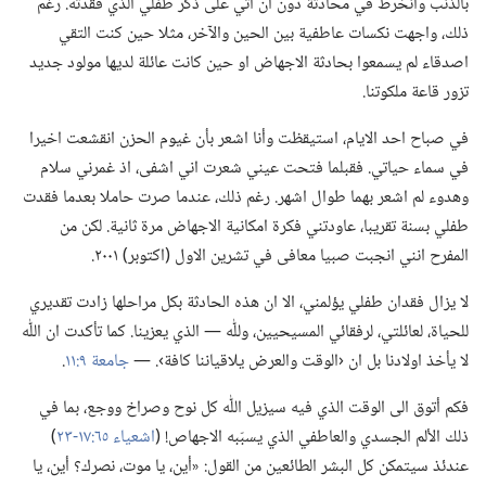
بالذنب وأنخرط في محادثة دون ان آتي على ذكر طفلي الذي فقدته.‏ رغم
ذلك،‏ واجهت نكسات عاطفية بين الحين والآخر،‏ مثلا حين كنت التقي
اصدقاء لم يسمعوا بحادثة الاجهاض او حين كانت عائلة لديها مولود جديد
تزور قاعة ملكوتنا.‏
في صباح احد الايام،‏ استيقظت وأنا اشعر بأن غيوم الحزن انقشعت اخيرا
في سماء حياتي.‏ فقبلما فتحت عيني شعرت اني اشفى،‏ اذ غمرني سلام
وهدوء لم اشعر بهما طوال اشهر.‏ رغم ذلك،‏ عندما صرت حاملا بعدما فقدت
طفلي بسنة تقريبا،‏ عاودتني فكرة امكانية الاجهاض مرة ثانية.‏ لكن من
المفرح انني انجبت صبيا معافى في تشرين الاول (‏اكتوبر)‏ ٢٠٠١.‏
لا يزال فقدان طفلي يؤلمني،‏ الا ان هذه الحادثة بكل مراحلها زادت تقديري
للحياة،‏ لعائلتي،‏ لرفقائي المسيحيين،‏ وللّٰه —‏ الذي يعزينا.‏ كما تأكدت ان اللّٰه
لا يأخذ اولادنا بل ان ‹الوقت والعرض يلاقياننا كافة›.‏ —‏
جامعة ٩:‏١١
‏.‏
فكم أتوق الى الوقت الذي فيه سيزيل اللّٰه كل نوح وصراخ ووجع،‏ بما في
ذلك الألم الجسدي والعاطفي الذي يسبّبه الاجهاص!‏ (‏
اشعياء ٦٥:‏١٧-‏٢٣
‏)‏
عندئذ سيتمكن كل البشر الطائعين من القول:‏ «أين،‏ يا موت،‏ نصرك؟‏ أين،‏ يا