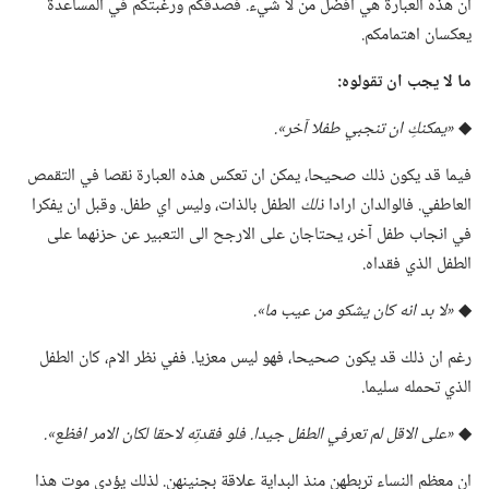
ان هذه العبارة هي افضل من لا شيء.‏ فصدقكم ورغبتكم في المساعدة
يعكسان اهتمامكم.‏
ما لا يجب ان تقولوه:‏
◆
‏«يمكنكِ ان تنجبي طفلا آخر».‏
فيما قد يكون ذلك صحيحا،‏ يمكن ان تعكس هذه العبارة نقصا في التقمص
العاطفي.‏ فالوالدان ارادا
ذلك
الطفل بالذات،‏ وليس اي طفل.‏ وقبل ان يفكرا
في انجاب طفل آخر،‏ يحتاجان على الارجح الى التعبير عن حزنهما على
الطفل الذي فقداه.‏
◆
‏«لا بد انه كان يشكو من عيب ما».‏
رغم ان ذلك قد يكون صحيحا،‏ فهو ليس معزيا.‏ ففي نظر الام،‏ كان الطفل
الذي تحمله سليما.‏
◆
‏«على الاقل لم تعرفي الطفل جيدا.‏ فلو فقدتِه لاحقا لكان الامر افظع».‏
ان معظم النساء تربطهن منذ البداية علاقة بجنينهن.‏ لذلك يؤدي موت هذا