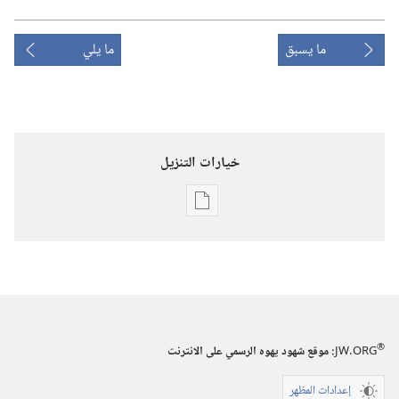
ما يسبق
ما يلي
خيارات التنزيل
خيارات
تنزيل
الاصدارات
استيقظ‏!‏
‏‎٢٢‏ ‏‎آذار/
مارس‏
®
JW.ORG
:‏ موقع شهود يهوه الرسمي على الانترنت
‎٢٠٠٢
إعدادات المظهر