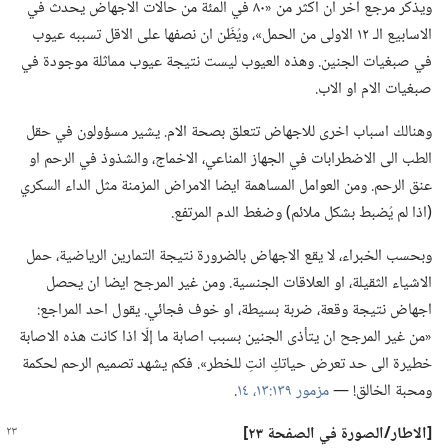
ويذكر مرجع آخر ان اكثر من «٨٠ في المئة من حالات الاجهاض يحدث في
الاسابيع الـ‍ ١٢ الاولى من الحمل»،‏ ويُظَن ان نصفها على الاقل تسببه عيوب
في صبغيات الجنين.‏ وهذه العيوب ليست نتيجة عيوب مماثلة موجودة في
صبغيات الام او الاب.‏
وهنالك اسباب اخرى للاجهاض تتعلق بصحة الام.‏ يشير مسؤولون في حقل
الطب الى الاضطرابات في الجهاز المناعي،‏ الاخماج،‏ والشذوذ في الرحم او
عنق الرحم.‏ ومن العوامل المساهمة ايضا الامراض المزمنة مثل الداء السكري
(‏اذا لم يُضبط بشكل ملائم)‏ وضغط الدم المرتفع.‏
وبحسب الخبراء،‏ لا يقع الاجهاض بالضرورة نتيجة التمارين الرياضية،‏ حمل
الاشياء الثقيلة،‏ او العلاقات الجنسية.‏ ومن غير المرجح ايضا ان يحصل
اجهاض نتيجة وقعة،‏ ضربة بسيطة،‏ او خوف فجائي.‏ يقول احد المراجع:‏
«من غير المرجح ان يتأذى الجنين بسبب اصابة ما إلّا اذا كانت هذه الاصابة
خطيرة الى حد تعرض حياتكِ انتِ للخطر».‏ فكم يشهد تصميم الرحم لحكمة
ومحبة الخالق!‏ —‏
مزمور ١٣٩:‏١٣،‏ ١٤
‏.‏
‏[الاطار/‏الصورة
في
الصفحة ٢٣]‏