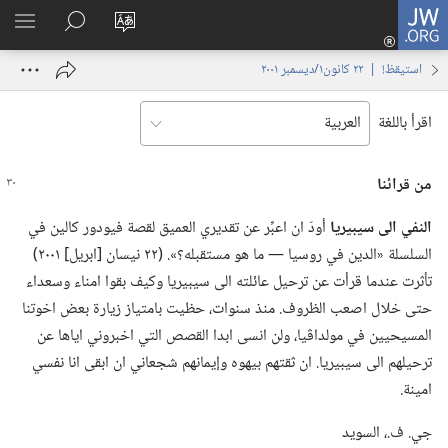
JW.ORG
تسجيل
تغيير
البحث
اظهر
الدخول
لغة
في
القائم
(يفتح
استيقظ‏!‏ | ‏‎٢٢‏ ‏‎كانون١/ديسمبر‏ ‎٢٠٠١
الموقع
JW.‎ORG
نافذة
جديدة)
اقرأ باللغة
من قرائنا
النفي الى سيبيريا
أودّ ان اعبِّر عن تقديري العميق لقصة فيودور كالين في
السلسلة «الدين في روسيا —‏ ما هو مستقبله؟‏».‏ (‏٢٢ نيسان [ابريل] ٢٠٠١)‏
تأثرت عندما قرأت عن ترحيل عائلته الى سيبيريا وكيف بقوا امناء وسعداء
حتى خلال اصعب الظروف.‏ منذ سنوات،‏ حظيت بامتياز زيارة بعض اخوتنا
المسيحيين في مولداڤيا،‏ ولن انسى ابدا القصص التي اخبروني اياها عن
ترحيلهم الى سيبيريا.‏ ان ثقتهم بيهوه وإيمانهم شجعاني ان ابقى انا نفسي
امينة.‏
جي.‏ ف.‏،‏ السويد