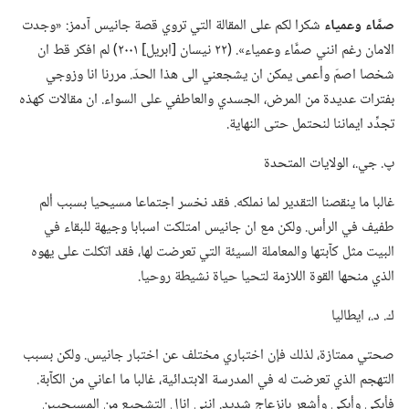
صمَّاء وعمياء
شكرا لكم على المقالة التي تروي قصة جانيس آدمز:‏ «وجدت
الامان رغم انني صمَّاء وعمياء».‏ (‏٢٢ نيسان [ابريل] ٢٠٠١)‏ لم افكر قط ان
شخصا اصمّ وأعمى يمكن ان يشجعني الى هذا الحدّ.‏ مررنا انا وزوجي
بفترات عديدة من المرض،‏ الجسدي والعاطفي على السواء.‏ ان مقالات كهذه
تجدِّد ايماننا لنحتمل حتى النهاية.‏
پ.‏ جي.‏،‏ الولايات المتحدة
غالبا ما ينقصنا التقدير لما نملكه.‏ فقد نخسر اجتماعا مسيحيا بسبب ألم
طفيف في الرأس.‏ ولكن مع ان جانيس امتلكت اسبابا وجيهة للبقاء في
البيت مثل كآبتها والمعاملة السيئة التي تعرضت لها،‏ فقد اتكلت على يهوه
الذي منحها القوة اللازمة لتحيا حياة نشيطة روحيا.‏
ك.‏ د.‏،‏ ايطاليا
صحتي ممتازة،‏ لذلك فإن اختباري مختلف عن اختبار جانيس.‏ ولكن بسبب
التهجم الذي تعرضت له في المدرسة الابتدائية،‏ غالبا ما اعاني من الكآبة.‏
فأبكي وأبكي وأشعر بانزعاج شديد.‏ انني انال التشجيع من المسيحيين