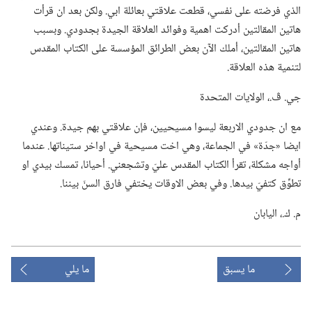
الذي فرضته على نفسي،‏ قطعت علاقتي بعائلة ابي.‏ ولكن بعد ان قرأت
هاتين المقالتين أدركت اهمية وفوائد العلاقة الجيدة بجدودي.‏ وبسبب
هاتين المقالتين،‏ أملك الآن بعض الطرائق المؤسسة على الكتاب المقدس
لتنمية هذه العلاقة.‏
جي.‏ ڤ.‏،‏ الولايات المتحدة
مع ان جدودي الاربعة ليسوا مسيحيين،‏ فإن علاقتي بهم جيدة.‏ وعندي
ايضا «جدّة» في الجماعة،‏ وهي اخت مسيحية في اواخر ستيناتها.‏ عندما
أواجه مشكلة،‏ تقرأ الكتاب المقدس عليّ وتشجعني.‏ أحيانا،‏ تمسك بيدي او
تطوِّق كتفيّ بيدها.‏ وفي بعض الاوقات يختفي فارق السنّ بيننا.‏
م.‏ ك.‏،‏ اليابان
ما يسبق
ما يلي