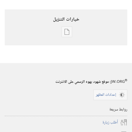
خيارات التنزيل
خيارات
تنزيل
الاصدارات
المجلات
‏‎٢٢‏ ‏‎كانون١/
ديسمبر‏
®
JW.ORG
:‏ موقع شهود يهوه الرسمي على الانترنت
‎٢٠٠١
إعدادات المظهر
روابط سريعة
أُطلب زيارة