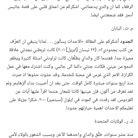
الرفقاء كما ان والديّ يدعمانني.‏ اشكركم من اعماق قلبي على قصة جانيس
آدمز.‏ فقد شجعتني ايضا.‏
م.‏ ت.‏،‏ اليابان
الجدود
أشكركم على المقالة:‏ «الاحداث يسألون .‏ .‏ .‏ لماذا ينبغي ان اتعرَّف
عن كثب بجدودي؟‏».‏ (‏٢٢ نيسان [ابريل] ٢٠٠١)‏ كانت تربطني بجدتي علاقة
مميزة جدا.‏ فعندما كان والداي يطلِّقان،‏ كانت تراودني اسئلة كثيرة ويطفر
الدمع من عينيّ.‏ فكانت جدتي دائما الى جانبي.‏ وكنت اشترك معها في عمل
الكرازة،‏ الامر الذي غرس فيّ محبة للخدمة.‏ وقد حذوت حذوها اذ صرت
منذ اربع سنوات مبشرة كامل الوقت.‏ حتى بعد ان أُصيبت بداء ألزهايمر ولم
تعد تعرف مَن أكون،‏ فإن عينيها كانتا تلمعان عندما اقرأ عليها آيات عن
الفردوس.‏ لقد رقدت في الموت في ايلول (‏سبتمبر)‏ ٢٠٠٠.‏ شكرا جزيلا على
تعليمكم الاحداث اهمية حيازتهم جدودا.‏
ك.‏ ر.‏،‏ الولايات المتحدة
منذ عشر سنوات،‏ طلَّق والداي واحدهما الآخر.‏ وبسبب الشعور بالولاء لأمي