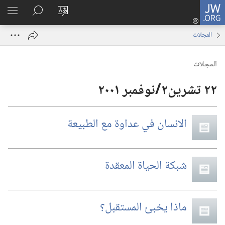
JW.ORG
تسجيل
تغيير
البحث
اظهر
الدخول
لغة
في
القائم
(يفتح
المجلات
الموقع
JW.‎ORG
نافذة
جديدة)
المجلات
الانسان في عداوة مع الطبيعة
شبكة الحياة المعقدة
ماذا يخبئ المستقبل؟‏