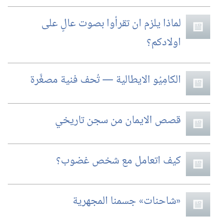
لماذا يلزم ان تقرأوا بصوت عالٍ على
اولادكم؟‏
الكامِيُو الايطالية —‏ تُحف فنية مصغَّرة
قصص الايمان من سجن تاريخي
كيف اتعامل مع شخص غضوب؟‏
‏«شاحنات» جسمنا المجهرية