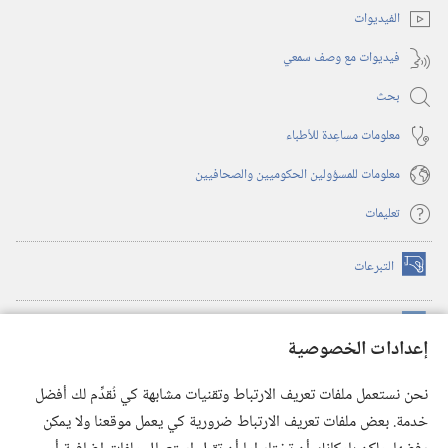
الفيديوات
فيديوات مع وصف سمعي
بحث
معلومات مساعِدة للأطباء
معلومات للمسؤولين الحكوميين والصحافيين
تعليمات
التبرعات
(يفتح
نافذة
جديدة)
مكتبة برج المراقبة الالكترونية
™
(يفتح
إعدادات الخصوصية
نافذة
JW Hub
جديدة)
(يفتح
نحن نستعمل ملفات تعريف الارتباط وتقنيات مشابهة كي نُقدِّم لك أفضل
نافذة
®
خدمة. بعض ملفات تعريف الارتباط ضرورية كي يعمل موقعنا ولا يمكن
تطبيق
JW Library
جديدة)