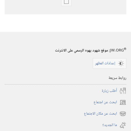
خيارات
تنزيل
الاصدارات
المجلات
‏‎٢٢‏ ‏‎تشرين٢/
نوفمبر‏
®
JW.ORG
:‏ موقع شهود يهوه الرسمي على الانترنت
‎٢٠٠١
إعدادات المظهر
روابط سريعة
أُطلب زيارة
ابحث عن اجتماع
(يفتح
نافذة
ابحث عن مكان الاجتماع
(يفتح
جديدة)
نافذة
ما الجديد؟‏
جديدة)