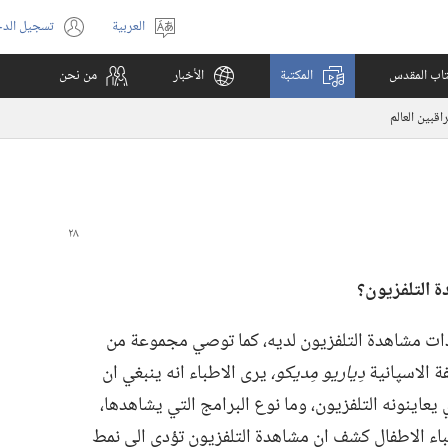
العربية
تسجيل الد
اختر
(يفتح
اللغة
نافذة
كتاب المقدس
المكتبة
الأخبار
من نحن
جديدة)
اقبين العالم
التلفزيون؟‏
دات مشاهدة التلفزيون لديه،‏ كما توصي مجموعة من
ة الاسپانية
دِياريو مِديكو،‏
يرى الاطباء انه ينبغي ان
عاينونه التلفزيون،‏ وما نوع البرامج التي يشاهدها،‏
اطباء الاطفال كشف ان مشاهدة التلفزيون تؤدي الى نمط