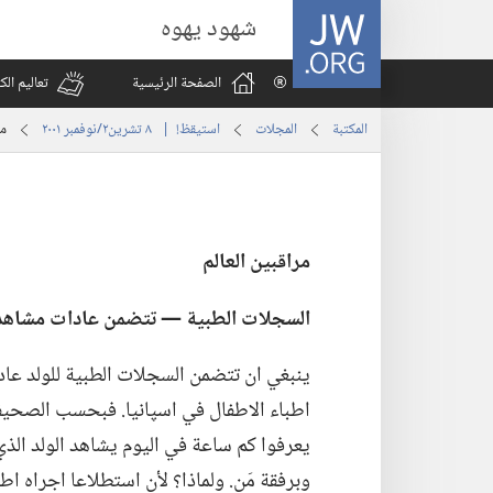
JW.ORG
شهود يهوه
الصفحة الرئيسية
تعاليم ال
المكتبة
المجلات
استيقظ‏!‏ | ‏‎ ٨‏ ‏‎تشرين٢/نوفمبر‏ ‎٢٠٠١
مر
مراقبين العالم
السجلات الطبية —‏ تتضمن عادات مشاهدة 
ينبغي ان تتضمن السجلات الطبية للولد عا
اطباء الاطفال في اسپانيا.‏ فبحسب الصحيف
يعرفوا كم ساعة في اليوم يشاهد الولد الذي ي
وبرفقة مَن.‏ ولماذا؟‏ لأن استطلاعا اجراه 