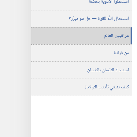
استعملوا الادوية بحكمة
استعمال اللّٰه للقوة —‏ هل هو مبرَّر؟‏
مراقبين العالم
من قرائنا
استبداد الانسان بالانسان
كيف ينبغي تأديب الاولاد؟‏