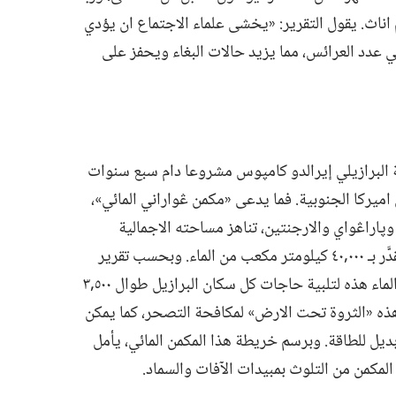
اناث.‏ يقول التقرير:‏ «يخشى علماء الاجتماع ان يؤدي
 عدد العرائس،‏ مما يزيد حالات البغاء ويحفز على
ية البرازيلي إيرالدو كامپوس مشروعا دام سبع سنوات
يركا الجنوبية.‏ فما يدعى «مكمن ڠواراني المائي»،‏
پاراڠواي والارجنتين،‏ تناهز مساحته الاجمالية
٢‏,١ مليون كيلومتر مربع ويحتوي على ما يقدَّر بـ‍ ٠٠٠‏,٤٠ كيلومتر مكعب من الماء.‏ وبحسب تقرير
وضعه «مرفق البيئة العالمي»،‏ «تكفي كمية الماء هذه لتلبية حاجات كل سكان البرازيل طوال ٥٠٠‏,٣
هذه «الثروة تحت الارض» لمكافحة التصحر،‏ كما يمكن
ل للطاقة.‏ وبرسم خريطة هذا المكمن المائي،‏ يأمل
المكمن من التلوث بمبيدات الآفات والسماد.‏