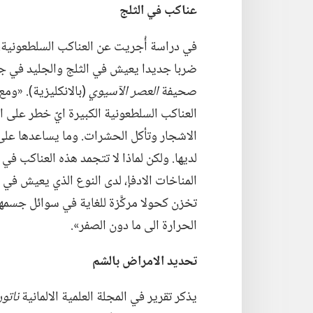
عناكب
في
الثلج
صحيفة
العصر الآسيوي
‏(‏بالانكليزية)‏.‏ «
العناكب السلطعونية الكبيرة ايّ خطر على 
الاشجار وتأكل الحشرات.‏ وما يساعدها عل
لديها.‏ ولكن لماذا لا تتجمد هذه العناكب ف
المناخات الادفإ،‏ لدى النوع الذي يعيش في ا
تخزن كحولا مركَّزة للغاية في سوائل جسمه
الحرارة الى ما دون الصفر».‏
تحديد الامراض بالشم
يذكر تقرير في المجلة العلمية الالمانية
ناتو