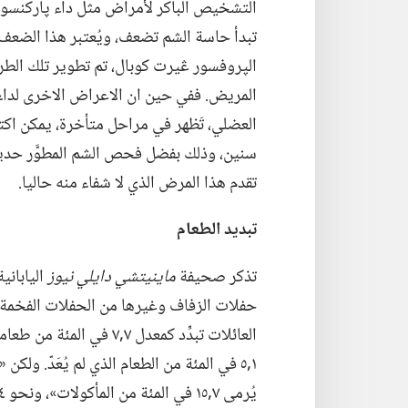
التشخيص الباكر لأمراض مثل داء پاركنسون ا
تبدأ حاسة الشم تضعف،‏ ويُعتبر هذا الضع
الپروفسور ڠيرت كوبال،‏ تم تطوير تلك الط
المريض.‏ ففي حين ان الاعراض الاخرى لداء 
العضلي،‏ تَظهر في مراحل متأخرة،‏ يمكن 
سنين،‏ وذلك بفضل فحص الشم المطوَّر حديثا
تقدم هذا المرض الذي لا شفاء منه حاليا.‏
تبديد الطعام
تذكر صحيفة
ماينيتشي دايلي نيوز
الياباني
حفلات الزفاف وغيرها من الحفلات الفخمة»
١‏,٥ في المئة من الطعام الذي لم يُعَدّ.‏ و