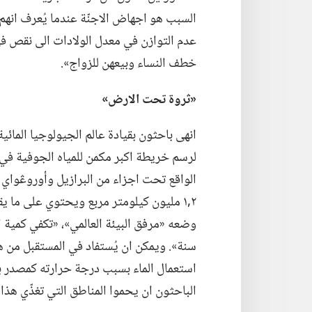
السبب هو اجهاض الاجنّة عندما يُعرف انهم 
عدم التوازن في معدل الولادات الى نقص في
خطف النساء وبيعهن للزواج».‏
‏«ثروة تحت الارض»‏
انهى باحثون بقيادة عالم الجيولوجيا المائ
لرسم خريطة اكبر مكمن للمياه الجوفية في ام
الواقع تحت اجزاء من البرازيل وأوروڠواي و
سنة».‏ ويمكن ان يُستفاد في المستقبل من 
استعمال الماء بسبب درجة حرارته كمصدر بدي
الباحثون ان يحموا المناطق التي تغذّي هذا 