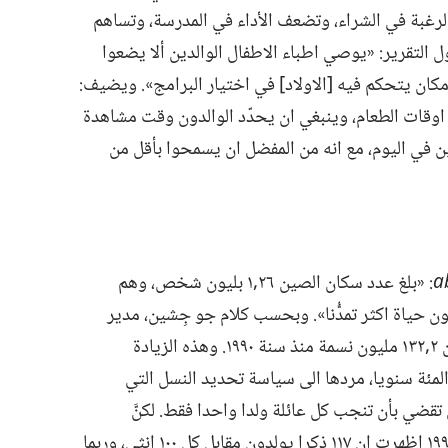
 الرغبة في الشراء،‏ وتضعف الأداء في المدرسة،‏ وتساهم
ل التقرير:‏ «يوصي اطباء الاطفال الوالدين ألا يضعوا
كان يتحكم فيه [الاولاد] في اختيار البرامج».‏ ويضيف:‏
وقات الطعام،‏ وينبغي ان يحدّد الوالدون وقت مشاهدة
 في اليوم،‏ مع انه من المفضل ان يسمحوا بأقل من
a
‏:‏ «بلغ عدد سكان الصين ٢٦‏,١ بليون شخص،‏ وهم
 حياة اكثر تمدُّنا».‏ وبحسب كلام جو جِشين،‏ مدير
مكتب الاحصائيات الوطني،‏ زاد عدد السكان ٢‏,١٣٢ مليون نسمة منذ سنة ١٩٩٠.‏ وهذه الزيادة
 في عدد السكان،‏ البالغة ٠٧‏,١ في المئة سنويا،‏ مردها الى سياسة تحديد النسل التي
قضي بأن تنجب كل عائلة ولدا واحدا فقط.‏ لكنَّ
المسؤولين قلقون لأن دراسة أُجريت سنة ١٩٩٩ اظهرت ان ١١٧ ذكرا يولدون مقابل كل ١٠٠ انثى،‏ وربما