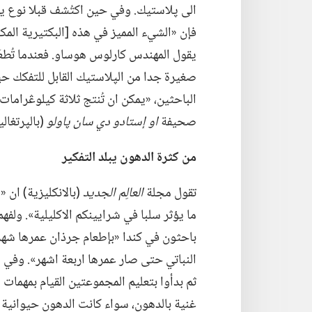
الى پلاستيك.‏ وفي حين اكتُشف قبلا نوع يه
فإن «الشيء المميز في هذه [البكتيرية المك
يقول المهندس كارلوس هوساو.‏ فعندما تُطعَم
صغيرة جدا من الپلاستيك القابل
للتفكك حيو
الباحثين،‏ «يمكن ان تُنتج ثلاثة كيلوڠرامات
صحيفة
او إستادو دي سان پاولو
‏(‏بالپرتغالية
من كثرة الدهون يبلد التفكير
تقول مجلة
العالِم الجديد
‏(‏بالانكليزية)‏ ا
ما يؤثر سلبا في شرايينكم الاكليلية».‏ ولفهم
باحثون في كندا «بإطعام جرذان عمرها شهر 
النباتي حتى صار عمرها اربعة اشهر».‏ وفي 
ثم بدأوا بتعليم المجموعتين القيام بمهمات م
غنية بالدهون،‏ سواء كانت الدهون حيوانية او