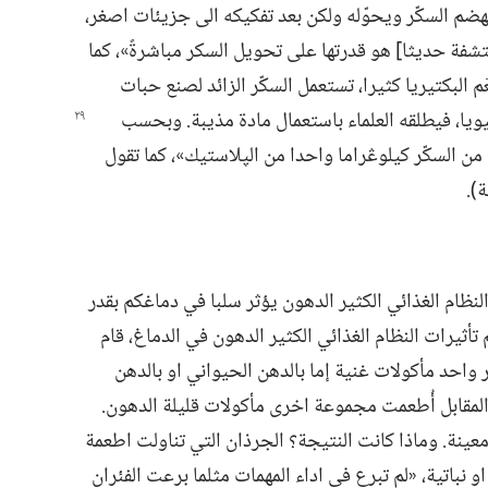
ضم السكّر ويحوّله ولكن بعد تفكيكه الى جزيئات اصغر،‏
تشفة حديثا] هو قدرتها على تحويل السكر مباشرةً»،‏ كما
 البكتيريا كثيرا،‏ تستعمل السكّر الزائد لصنع حبات
يا،‏ فيطلقه العلماء باستعمال مادة مذيبة.‏ وبحسب
 من السكّر كيلوڠراما واحدا من الپلاستيك»،‏ كما تقول
)‏.‏
ن «النظام الغذائي الكثير الدهون يؤثر سلبا في دماغكم بقدر
 تأثيرات النظام الغذائي الكثير الدهون في الدماغ،‏ قام
واحد مأكولات غنية إما بالدهن الحيواني او بالدهن
المقابل أُطعمت مجموعة اخرى مأكولات قليلة الدهون.‏
عينة.‏ وماذا كانت النتيجة؟‏ الجرذان التي تناولت اطعمة
 نباتية،‏ «لم تبرع في اداء المهمات مثلما برعت الفئران