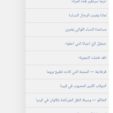
‏«ربما سيتغير هذه المرة»‏
نوفمبر‏
‎٢٠٠١
لماذا يضرب الرجال النساء؟‏
مساعدة النساء اللواتي يُضربن
‏«يخيَّل اليَّ احيانا انني احلم!‏»‏
‏‹لقد فشلت التجربة›‏
قرطاجة —‏ المدينة التي كادت تطيح بروما
الدولاب الكبير المحبوب في ڤيينا
الماتاتو —‏ وسيلة النقل المزركشة بالالوان في كينيا