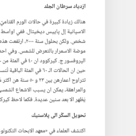
ازدياد سرطان الجلد
هنالك زيادة كبيرة في حالات الورم القتاميّ،‏ 
الاسپانية إل پاييس ديخيتال
‏.‏
موضة الاسمرار بالتعرض للشمس.‏ وفي احد مؤ
الپروفسور ج.‏ كيركوو
حين ان الحالات الـ‍ ٦٠ في ا
تتراوح اعمارهن بين ٣
والمراهقة،‏ يمكن ان يسبب الاشعاع الشمسي 
يَظهر الا بعد سنين عديدة.‏ فكما لاحظ كيركو
تحويل السكّر الى پلاستيك
اكتشف العلماء في «معهد الابحاث التكنولوج