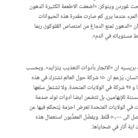
باحث ڠوردن وينوكر:‏ «اضعفت الاطعمة الكثيرة الدهون
 المرء عندما يرى كم صارت مقدرة هذه الحيوانات
ن «الدهون تمنع الدماغ من امتصاص الڠلوكوز،‏ ربما
 مستوياته في الدم».‏
بريسيه
ان «الاتجار بأدوات التعذيب يتزايد».‏ وبحسب
«منظمة العفو الدولية» التي تُعنى بحقوق الانسان،‏ يُزعم ان ١٥٠ شركة حول العالم تشترك في هذه
التجارة المريعة،‏ بما فيها ٣٠ شركة في المانيا و ٩٧ شركة في الولايات المتحدة.‏ ولا تشتمل سلعها
سننة للإبهامين،‏ بل تتضمن ايضا ادوات تولد صدمة
ات في الولايات المتحدة تعرض احزمة يُتحكم فيها عن
بُعد تصعق جسم الضحية بشحنة كهربائية تصل الى ٠٠٠‏,٥٠ ڤُلط.‏ ويفضّل المعذِّبون استعمال هذه
ك اية آثار في ضحاياها.‏