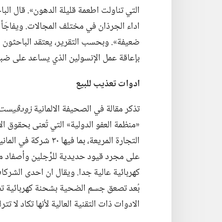
التي تناولت اطعمة قليلة الدهون».‏ قال ال
اداء الجرذان في مختلف المجالات.‏ ويفاجَأ
ضعيفة».‏ وبحسب التقرير،‏ يعتقد الباحثون ا
بإعاقة عمل الإنسولين الذي يساعد على ضبط
ادوات تعذيب للبيع
تذكر مقالة في الصحيفة الالمانية
زودڤيست 
على مجرد قيود حديدية للرِّجلين وأصفاد م
كهربائية عالية جدا.‏ ويقال ان احدى الشرك
الادوات ذات التقنية العالية لأنها تكاد لا تتر