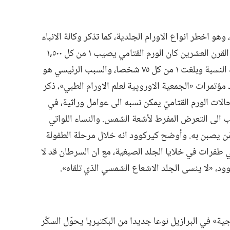
وهو اخطر انواع الاورام الجلدية،‏ كما تذكر وكالة الانباء
ففي اواسط القرن العشرين كان الورم القتامي يصيب ١ من كل ٥٠٠‏,١
شخص.‏ ولكن بحلول سنة ٢٠٠٠،‏ ارتفعت هذه النسبة وبلغت ١ من كل ٧٥ شخصا،‏ والسبب الرئيسي هو
تمرات «الجمعية الاوروپية لعلم الاورام الطبي»،‏ ذكر
د ان ٤٠ في المئة من حالات الورم القتاميّ يمكن نسبه الى عوامل وراثية،‏ في
لمئة الباقية تُنسب الى التعرض المفرط لأشعة الشمس.‏ والنساء اللواتي
٢ و ٥٠ سنة هن اكثر مَن يصبن به.‏ وأوضح كيركوود انه خلال مرحلة الطفولة
طفرات في خلايا الجلد الصبغية،‏ مع ان السرطان قد لا
ود،‏ «لا ينسى الجلد الاشعاع الشمسي الذي تلقاه».‏
ية» في البرازيل نوعا جديدا من البكتيريا يحوّل السكّر