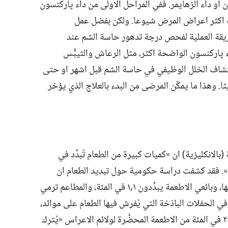
و داء ألزهايمر.‏ ففي المراحل الاولى من داء پاركنسون
ف اكثر اعراض المرض شيوعا.‏ ولكن بفضل عمل
ريقة العملية لفحص درجة تدهور حاسة الشم عند
پاركنسون الواضحة اكثر،‏ مثل الرعاش والتيبُّس
اكتشاف الخلل الوظيفي في حاسة الشم قبل اشهر او حتى
.‏ وهذا ما يمكّن المرضى من البدء بالعلاج الذي يؤخر
ة (‏بالانكليزية)‏ ان «كميات كبيرة من الطعام تُبدَّد في
.‏ فقد كشفت دراسة حكومية حول تبديد الطعام ان
العائلات تبدِّد كمعدل ٧‏,٧ في المئة من طعامها،‏ وبائعي الاطعمة يبدِّدون ١‏,١ في المئة،‏ والمطاعم ترمي
لكن «في الحفلات الباذخة التي يُفرش فيها الطعام على موائد،‏
يُرمى ٧‏,١٥ في المئة من المأكولات»،‏ ونحو ٢٤ في المئة من الاطعمة المحضَّرة لولائم الاعراس «يُترك