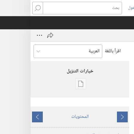
خول
بحث
اقرأ باللغة
خيارات التنزيل
خيارات
تنزيل
الاصدارات
المجلات
المحتويات
ما
ما
٨‏ ‏‎تشرين٢/
يسبق
يلي