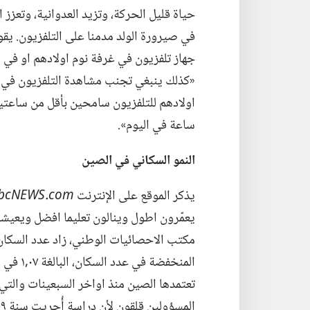
حياة قليل الحركة،‏ وتزيد العدوانية،‏ وتعزز
في صيرورة الولد مدمنا على التلفزيون.‏ يقو
جهاز تلفزيون في غرفة نوم اولادهم او في م
«كذلك ينبغي تجنب مشاهدة التلفزيون في ا
اولادهم للتلفزيون سامحين بأقل من ساعتين
ساعة في اليوم».‏
النمو السكاني
في
الصين
يذكر الموقع على الإنترنت
bcNEWS.‎com
يعمّرون اطول وينالون تعليما افضل ويعيشون
المنخفضة
تعتمدها الصين منذ اواخر السبعينات والتي ت