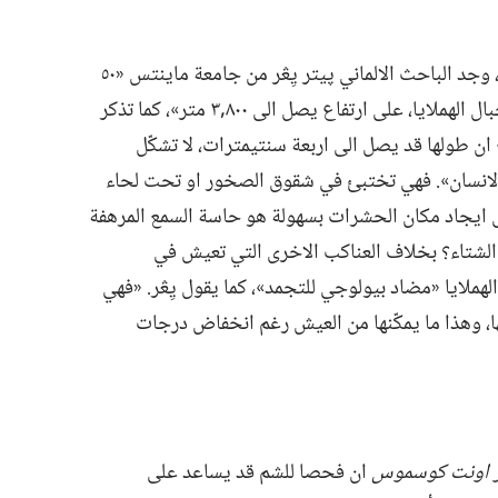
في دراسة أُجريت عن العناكب السلطعونية،‏ وجد الباحث الالماني پيتر يِڠر من جامعة ماينتس «٥٠
ضربا جديدا يعيش في الثلج والجليد في جبال الهملايا،‏ على ارتفاع يصل الى ٨٠٠‏,٣ متر»،‏ كما تذكر
ومع ان طولها قد يصل الى اربعة سنتيمترات،‏ لا تشكّل
الانسان».‏ فهي تختبئ في شقوق الصخور او تحت لحاء
ى ايجاد مكان الحشرات بسهولة هو حاسة السمع المرهفة
ي الشتاء؟‏ بخلاف العناكب الاخرى التي تعيش في
لهملايا «مضاد بيولوجي للتجمد»،‏ كما يقول يِڠر.‏ «فهي
ا،‏ وهذا ما يمكّنها من العيش رغم انخفاض درجات
ر اونت كوسموس
ان فحصا للشم قد يساعد على