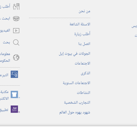
أُطلب ز
من نحن
ابحث عن
(يفتح
الاسئلة الشائعة
ريس
نافذة
الفيديو
أُطلب زيارة
جديدة)
ت
بحث
اتصل بنا
الجولات في بيوت إيل
معلومات
الحكوم
الاجتماعات
الذكرى
التبرع
(يفتح
الاجتماعات السنوية
نافذة
جديدة)
مكتبة 
النشاطات
(يفتح
الالكت
التجارب الشخصية
نافذة
تطبيق
جديدة)
شهود يهوه حول العالم
ية