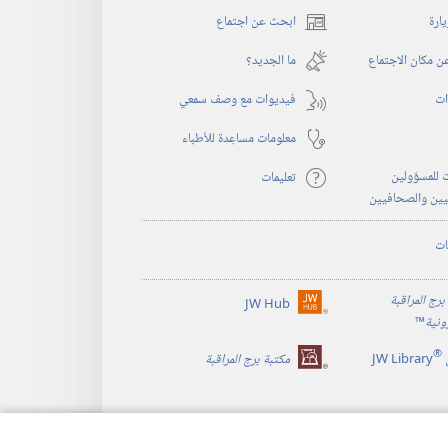
يارة
ابحث عن اجتماع
(يفتح
نافذة
 مكان الاجتماع
ما الجديد؟‏
جديدة)
ات
فيديوات مع وصف سمعي
معلومات مساعِدة للأطباء
 للمسؤولين
تعليمات
يين والصحافيين
ات
برج المراقبة
JW Hub
(يفتح
رونية
™
نافذة
®
جديدة)
JW Library
مكتبة برج المراقبة