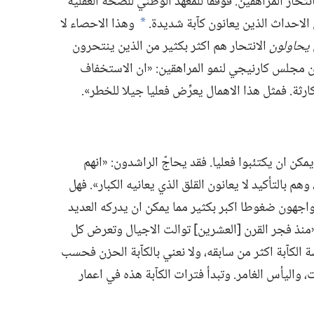
انتحار المراهقين.‏ فوفقا للمعهد الوطني للصحة العقلية
وهذا الاحصاء لا
*
يحاولون
الانتحار هم اكثر بكثير من الذين ينتحرون
عن مجلس كارنيجي لنمو المراهقين:‏ «ان الاستخفاف
ثة.‏ فمثل هذا الاهمال يعرِّض فعليا جيلا للخطر».‏
 ان يكتئبوا فعليا.‏ فقد يحاجّ الراشدون:‏ «انهم
هم بالتأكيد لا يعانون القلق الذي يعانيه الكبار».‏ فهل
 يواجهون ضغوطا اكبر بكثير مما يمكن ان يدركه العديد
‏ «منذ فجر القرن [العشرين] توالت الاجيال وتعرض كل
الكآبة اكثر من سابقه،‏ ولا نعني بالكآبة الحزن فحسب
ت،‏ واليأس الغامر.‏ وتبدأ فترات الكآبة هذه في اعمار