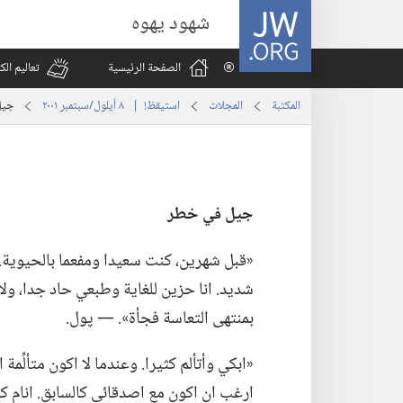
JW.ORG
شهود يهوه
الصفحة الرئيسية
تعاليم ال
المكتبة
المجلات
استيقظ‏!‏ | ‏‎ ٨‏ ‏‎أيلول/سبتمبر‏ ‎٢٠٠١
جيل
جيل
في
خطر
‏«قبل شهرين،‏ كنت سعيدا ومفعما بالحيوية.‏
شديد.‏ انا حزين للغاية وطبعي حاد جدا،‏ ولا 
بمنتهى التعاسة فجأة».‏ —‏ پول.‏
‏«ابكي وأتألم كثيرا.‏ وعندما لا اكون متألِّم
ارغب ان اكون مع اصدقائي كالسابق.‏ انام كث