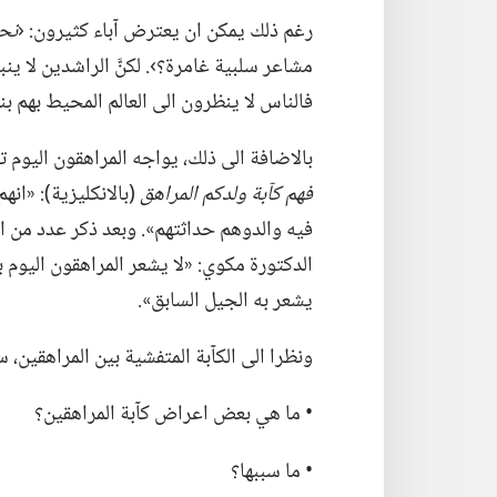
رغم ذلك يمكن ان يعترض آباء كثيرون:‏ ‹‏
نح
مشاعر سلبية غامرة؟‏›.‏ لكنَّ الراشدين لا ين
فالناس لا ينظرون الى العالم المحيط بهم بن
بالاضافة الى ذلك،‏ يواجه المراهقون اليوم ت
فهم كآبة ولدكم المراهق
‏(‏بالانكليزية)‏:‏ 
فيه والدوهم حداثتهم».‏ وبعد ذكر عدد من ال
الدكتورة مكوي:‏ «لا يشعر المراهقون اليوم با
يشعر به الجيل السابق».‏
ونظرا الى الكآبة المتفشية بين المراهقين،‏ ست
‏• ما هي بعض اعراض كآبة المراهقين؟‏
‏• ما سببها؟‏