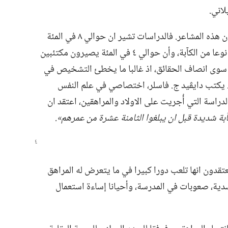
اني.‏
وميلاني ليسا الوحيدين اللذين يختبران هذه المشاعر.‏ فالدراسات تشير ان حوالي ٨ في المئة
من المراهقين في الولايات المتحدة يعانون نوعا من الكآبة،‏ وأن حوالي ٤ في المئة يصيرون مكتئبين
 سوى انصاف الحقائق،‏ اذ غالبا ما يخطئ التشخيص في
ا.‏ يكتب دايڤيد ج.‏ فاسلر،‏ اختصاصي في علم النفس
الدراسة التي أُجريت على الاولاد والمراهقين،‏ اعتقد ان
ة شديدة قبل ان يبلغوا الثامنة عشرة من عمرهم».‏
 يعتقدون انها تلعب دورا كبيرا في ما يتعرض له المراهق
ة،‏ صعوبات في المدرسة،‏ وأحيانا إساءة استعمال