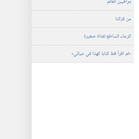
مراقبين العالم
من قرائنا
الرجاء الساطع لفتاة صغيرة
‏«لم اقرأ قط كتابا كهذا في حياتي»‏