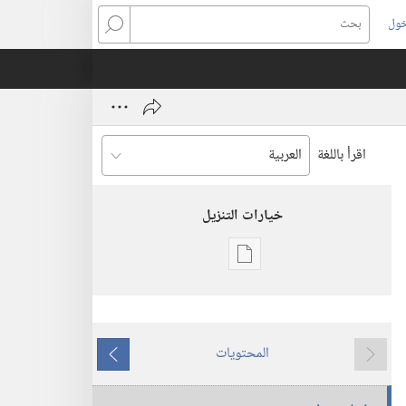
خول
بحث
اقرأ باللغة
خيارات التنزيل
خيارات
تنزيل
الاصدارات
المجلات
المحتويات
ما
ما
٨‏ ‏‎أيلول/
يسبق
يلي