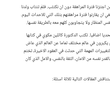
ن
اجتزنا فترة المراهقة دون ان نكتئب.‏ فلمَ تنتاب ولدنا
بغي ان يقارنوا فترة مراهقتهم بتلك التي للاحداث اليوم.‏
فس المنظار ولا يتجاوبون كلهم معه بالطريقة نفسها.‏
حديا اضافيا.‏ تكتب الدكتورة كاثلين مكوي في كتابها
«انهم يكبرون في عالم مختلف تماما عن العالم الذي عاش
تغييرات المهمة التي حدثت في العقود الاخيرة،‏ تختم
لقدر نفسه من الامان،‏ الثقة بالنفس،‏ والامل الذي كان
ناقش المقالات التالية ثلاثة اسئلة:‏