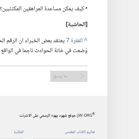
‏• كيف يمكن مساعدة المراهقين المكتئبين؟‏
‏[الحاشية]‏
^
يعتقد بعض الخبراء ان الرقم الح
وُضعت في خانة الحوادث ناجما في الواقع ع
ما يسبق
®
JW.ORG
:‏ موقع شهود يهوه الرسمي على الانترنت
تعاليم الكتاب المقدس
المكتبة