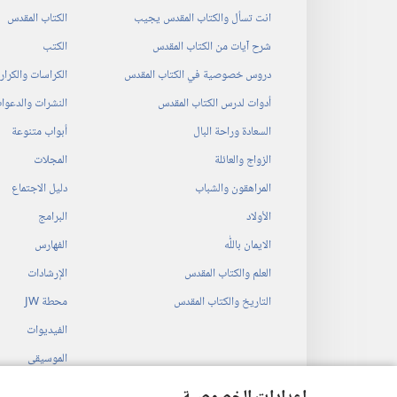
انت تسأل والكتاب المقدس يجيب
الكتاب المقدس
شرح آيات من الكتاب المقدس
الكتب
دروس خصوصية في الكتاب المقدس
الكراسات والكرا
أدوات لدرس الكتاب المقدس
النشرات والدعوا
السعادة وراحة البال
أبواب متنوعة
الزواج والعائلة
المجلات
المراهقون والشباب
دليل الاجتماع
الأولاد
البرامج
الايمان باللّٰه
الفهارس
العلم والكتاب المقدس
الإرشادات
التاريخ والكتاب المقدس
محطة‏ ‏JW
الفيديوات
الموسيقى
المسرحيات السمع