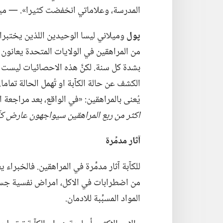
المدرسة،‏ وعلاماتي انخفضت كثيرا».‏ —‏ ميل
پول
بشدة كل سنة.‏ لكنَّ هذه الاحصائيات ليست
الكشف عن حالة الكآبة او تُهمل الحالة تمام
يُعنى بالمراهقين:‏ «في الواقع،‏ بعد مراجعة 
اكثر من ربع المراهقين سيواجهون عارض كآب
آثار مدمِّرة
للكآبة آثار مدمِّرة في المراهقين.‏ فالخبراء
من اضطرابات في الاكل،‏ امراض نفسية جسدي
المواد المسبِّبة للادمان.‏