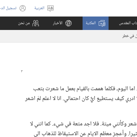
العربية
تسجيل الد
اختر
(يفتح
اللغة
نافذة
كتاب المقدس
المكتبة
الأخبار
من نحن
جديدة)
 في خطر
 اما اليوم،‏ فكلما هممت بالقيام بعمل ما شعرت بتعب
ادري كيف يستطيع ايٌّ كان احتمالي.‏ انا لا اعلم لمَ اشعر
ة اشعر وكأنني ميتة.‏ فلا اجد متعة في شيء.‏ كما انني لا
يرا.‏ وأعجز معظم الايام عن الاستيقاظ للذهاب الى