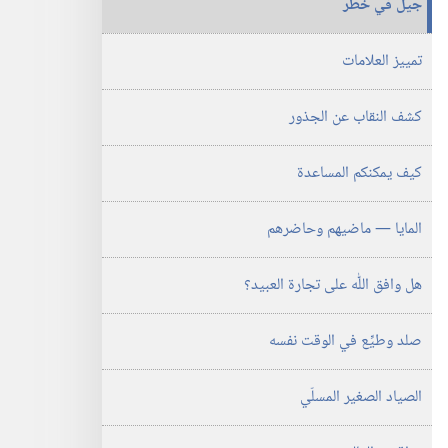
جيل في خطر
سبتمبر‏
‎٢٠٠١
تمييز العلامات
كشف النقاب عن الجذور
كيف يمكنكم المساعدة
المايا —‏ ماضيهم وحاضرهم
هل وافق اللّٰه على تجارة العبيد؟‏
صلد وطيِّع في الوقت نفسه
الصياد الصغير المسلّي