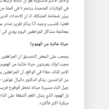
والامر الاكثر مأساوية هو ان الكآبة ترتبط ب
في الولايات المتحدة،‏ ينتحر ٧ في المئة من الاحداث الذين يعانون كآبة شديدة.‏
يبيِّن ضخامة المشكلة،‏ اذ ان الاحداث الذين
فعليا.‏ فلسبب وجيه اذًا يذكر تقرير صادر 
بمعالجة مشاكل المراهقين اليوم يؤدي الى كار
حياة خالية من الهموم؟‏
يصعب على البعض التصديق ان المراهقين يمكن
مجرد
اولاد
يعيشون حياة خالية من الهموم،‏ و
الامر كذلك حقا؟‏ في الواقع،‏ ان المراهقين
من الراشدين.‏ يذكر الدكتور دانيال ڠولْمن:
جيل اثناء مسيرة حياته لخطر الوقوع فريسة 
بل الهمود الذي يشل،‏ الغم،‏ الشفقة على الذا
مبكرة اكثر فأكثر».‏