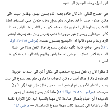
اتى الليل،‏ وخلد الجميع الى النوم.‏
في الصباح التالي،‏ «اذ كان ظلام بعد»،‏ قام يسوع بهدوء وغادر البيت «الى
مكان خلاء» حيث «أخذ يصلي».‏ ولم يمضِ وقت طويل حتى استيقظ ايضا
التلاميذ،‏ ونظروا الى الخارج،‏ فإذا بحشد كبير من الناس عند الباب.‏ فماذا
كانوا سيفعلون ويسوع غير موجود؟‏!‏ ذهب بطرس ومن معه بسرعة ليقتفوا
اثره،‏ ولما وجدوه قالوا له:‏ «الجميع يفتشون عنك».‏ (‏
مرقس ١:‏٣٥-‏٣٧؛‏
لوقا
٤:‏٤٢
‏)‏ وفي الواقع كانوا كأنهم يقولون ليسوع:‏ ‹ماذا تفعل هنا؟‏ في الليلة
الماضية لاقى شفاؤك للمرضى نجاحا باهرا.‏ واليوم بانتظارك فرصة كبيرة
اخرى!‏›.‏
لاحظوا الآن رد فعل يسوع:‏ «لنذهب الى مكان آخر،‏ الى البلدات القروية
المجاورة،‏
لأكرز
هناك أيضا».‏ وكان الجواب ذا مغزى.‏ فلم يعد يسوع الى بيت
بطرس لشفاء الآخرين.‏ ثم اوضح السبب حين قال:‏ «إني لهذا [اي لأكرز]
خرجت».‏ (‏
مرقس ١:‏٣٨،‏ ٣٩؛‏
لوقا ٤:‏٤٣
‏)‏ ماذا كان يسوع يقصد ان يخبر
تلاميذه؟‏ أن القيام بأعمال صالحة كان مهما بالنسبة اليه،‏ لكنَّ الكرازة بكلمة
اللّٰه بالاضافة الى تعليمها كانت مهمة يسوع الاساسية.‏ —‏
مرقس ١:‏١٤
‏.‏