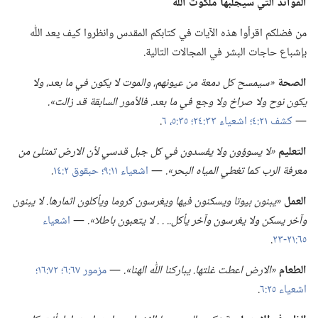
الفوائد التي سيجلبها ملكوت اللّٰه
من فضلكم اقرأوا هذه الآيات في كتابكم المقدس وانظروا كيف يعد اللّٰه
بإشباع حاجات البشر في المجالات التالية.‏
الصحة
‏«سيمسح كل دمعة من عيونهم،‏ والموت لا يكون
في
ما بعد،‏ ولا
يكون نوح ولا صراخ ولا وجع
في
ما بعد.‏ فالأمور السابقة قد زالت».‏
—‏
كشف ٢١:‏٤؛‏
اشعياء ٣٣:‏٢٤؛‏
٣٥:‏٥،‏ ٦
‏.‏
التعليم
‏«لا يسوؤون ولا يفسدون
في
كل جبل قدسي لأن الارض تمتلئ من
معرفة الرب كما تغطي المياه البحر».‏
‏—‏
اشعياء ١١:‏٩؛‏
حبقوق ٢:‏١٤
‏.‏
العمل
‏«يبنون بيوتا ويسكنون فيها ويغرسون كروما ويأكلون اثمارها.‏ لا يبنون
وآخر يسكن ولا يغرسون وآخر يأكل.‏.‏ .‏ .‏ لا يتعبون باطلا».‏
‏—‏
اشعياء
٦٥:‏٢١-‏٢٣
‏.‏
الطعام
‏«الارض اعطت غلتها.‏ يباركنا اللّٰه الهنا».‏
‏—‏
مزمور ٦٧:‏٦؛‏
٧٢:‏١٦؛‏
اشعياء ٢٥:‏٦
‏.‏