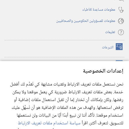
معلومات مساعِدة للأطباء
معلومات للمسؤولين الحكوميين والصحافيين
تعليمات
التبرعات
(يفتح
نافذة
جديدة)
مكتبة برج المراقبة الالكترونية
™
(يفتح
إعدادات الخصوصية
نافذة
JW Hub
جديدة)
(يفتح
نحن نستعمل ملفات تعريف الارتباط وتقنيات مشابهة كي نُقدِّم لك أفضل
نافذة
®
خدمة. بعض ملفات تعريف الارتباط ضرورية كي يعمل موقعنا ولا يمكن
تطبيق
JW Library
جديدة)
رفضها. ولكن بإمكانك أن تختار إما أن تقبل استعمال ملفات إضافية أو
مكتبة برج المراقبة
ترفض استعمالها. والهدف من هذه الملفات الإضافية هو أن نُسهِّل عليك
استخدام موقعنا. تأكَّد أننا لن نبيع أبدًا أيًّا من البيانات ولن نستعملها
للتسويق. لتعرف أكثر، اقرأ
سياسة استخدام ملفات تعريف الارتباط