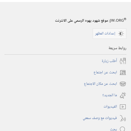
‏‎٢٢‏ ‏‎تموز/
يوليو‏
®
JW.ORG
:‏ موقع شهود يهوه الرسمي على الانترنت
‎٢٠٠١
إعدادات المظهر
روابط سريعة
أُطلب زيارة
ابحث عن اجتماع
(يفتح
نافذة
ابحث عن مكان الاجتماع
(يفتح
جديدة)
نافذة
ما الجديد؟‏
جديدة)
الفيديوات
فيديوات مع وصف سمعي
بحث