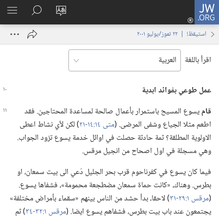
JW.ORG
تسجيل
تغيير
البحث
اظهر
الدخول
لغة
في
القائم
(يفتح
استيقظ‏!‏ | ‏‎٢٢‏ ‏‎تموز/يوليو‏ ‎٢٠٠١
الموقع
JW.‎ORG
نافذة
جديدة)
اقرأ باللغة
عمل طوعي بفوائد ابدية
قام
يسوع المسيح باستمرار بأعمال صالحة لمساعدة المحتاجين.‏ فقد
اطعم مثلا الجياع وشفى المرضى.‏ (‏
متى ١٤:‏١٤-‏٢١
‏)‏ لكن لأي نشاط اعطى
الاولوية المطلقة؟‏ ثمة حادثة حصلت في اوائل خدمة يسوع تزود الجواب.‏
وهي مسجلة في اول اصحاح من انجيل مرقس.‏
فيما كان يسوع في كفرناحوم قرب بحر الجليل دُعي الى بيت سمعان،‏ او
بطرس.‏ وهناك،‏ «كانت حماة سمعان مضطجعة محمومة»،‏ فشفاها يسوع.‏
(‏
مرقس ١:‏٢٩-‏٣١
‏)‏ لاحقا،‏ بدأ حشد من الناس بينهم «سقماء بأمراض مختلفة»
يجتمعون عند باب بيت بطرس،‏ فشفاهم يسوع ايضا.‏ (‏
مرقس ١:‏٣٢-‏٣٤
‏)‏ ثم