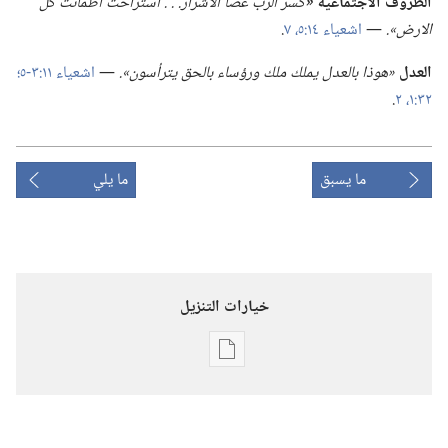
الظروف الاجتماعية
‏«‏
كسر الرب عصا الاشرار.‏ .‏ .‏ استراحت اطمأنت كل
الارض».‏
‏—‏
اشعياء ١٤:‏٥،‏
٧
‏.‏
العدل
‏«هوذا بالعدل يملك ملك ورؤساء بالحق يترأسون».‏
‏—‏
اشعياء ١١:‏٣-‏٥؛‏
٣٢:‏١،‏ ٢
‏.‏
ما يسبق
ما يلي
خيارات التنزيل
خيارات
تنزيل
الاصدارات
المجلات