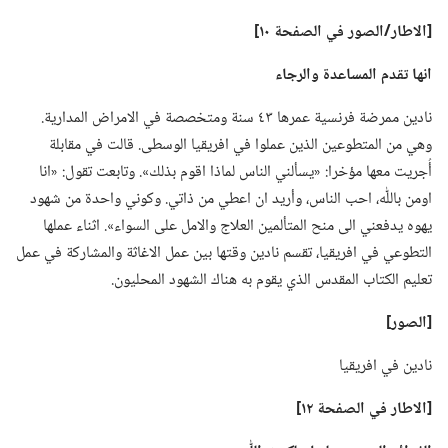
‏[الاطار/‏الصور
في
الصفحة ١٠]‏
انها تقدم المساعدة والرجاء
نادين ممرضة فرنسية عمرها ٤٣ سنة ومتخصصة في الامراض المدارية.‏
وهي من المتطوعين الذين عملوا في افريقيا الوسطى.‏ قالت في مقابلة
أُجريت معها مؤخرا:‏ «يسألني الناس لماذا اقوم بذلك».‏ وتابعت تقول:‏ «انا
اومن باللّٰه،‏ احب الناس،‏ وأريد ان اعطي من ذاتي.‏ وكوني واحدة من شهود
يهوه يدفعني الى منح المتألمين العلاج والامل على السواء».‏ اثناء عملها
التطوعي في افريقيا،‏ تقسم نادين وقتها بين عمل الاغاثة والمشاركة في عمل
تعليم الكتاب المقدس الذي يقوم به هناك الشهود المحليون.‏
‏[الصور]‏
نادين في افريقيا
‏[الاطار
في
الصفحة ١٢]‏