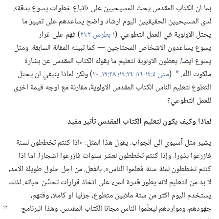
بما ان الكتاب المقدس يحث المسيحيين على ‹اتباع خطوات يسوع بدقة›،‏
لدى المسيحيين الحقيقيين اليوم ارشاد واضح يساعدهم على تمييز ما
يحتل الاولوية في العمل التطوعي.‏ (‏
١ بطرس ٢:‏٢١
‏)‏ فهم على غرار
يسوع يساعدون الاشخاص المحتاجين —‏ كما تبينه المقالة السابقة.‏ ومثل
يسوع ايضا،‏ يعطون الاولوية لتعليم ما يقوله الكتاب المقدس عن بشارة
ملكوت اللّٰه.‏
(‏
متى ٥:‏١٤-‏١٦؛‏
٢٤:‏١٤؛‏
٢٨:‏١٩،‏ ٢٠
‏)‏ ولكن لماذا ينبغي ان يحتل
*
التطوع لتعليم الناس الكتاب المقدس الاولويةَ،‏ مقارنة مع اوجه قيمة اخرى
للعمل التطوعي؟‏
لماذا وكيف يكون لتعليم الكتاب المقدس تأثير مفيد
يشير مثل آسيوي الى الجواب.‏ يقول هذا المثل:‏ «اذا كنتم تخططون لسنة
فازرعوا بذورا.‏ وإذا كنتم تخططون لعشر سنوات فازرعوا اشجارا.‏ اما اذا
كنتم تخططون لمئة سنة فعلموا الناس».‏ بالفعل،‏ من اجل حلول طويلة الامد،‏
لا بد من التعليم لانه يطور قدرة المرء على اتخاذ قرارات تحسِّن حياته.‏ لذلك
يستخدم اليوم اكثر من ستة ملايين متطوع،‏ جزئيا او كاملا،‏ وقتهم،‏
جهودهم،‏ ومواردهم
ليعلّموا الناس مجانا الكتاب المقدس.‏ وهذا البرنامج