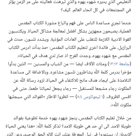
التعليمي الذي يديره شهود يهوه والذي تبرهنت فعاليته على مر الزمن يؤثر
في المجتمعات في كل انحاء العالم.‏ كيف؟‏
عندما تجري مساعدة الناس على فهم واتباع مشورة الكتاب المقدس
العملية،‏ يصبحون مجهزين بشكل افضل لمعالجة مشاكل الحياة.‏ ويكتسبون
القوة الادبية اللازمة للتغلب على العادات المؤذية.‏ ويشدد نلسون،‏ حدث في
البرازيل،‏ على فائدة اخرى لتعليم الكتاب المقدس:‏ «مذ بدأت ادرس الكتاب
المقدس مع شهود يهوه،‏ وجدت الفرح اذ صار لدي هدف في الحياة».‏
(‏
جامعة ١٢:‏١٣
‏)‏ ومئات الآلاف ايضا —‏ من الشباب والمسنين —‏ الذين بدأوا
مؤخرا بدرس كلمة اللّٰه يشاطرون نلسون مشاعره.‏ وبالاضافة الى مساعدة
التلامذة على ايجاد هدف مانح للاكتفاء في الحياة،‏ تزود رسالة اللّٰه عن
الملكوت رجاء مشجعا للمستقبل —‏ رجاء يجعل لحياتنا طعما،‏ حتى في
اقسى الظروف.‏ (‏
١ تيموثاوس ٤:‏٨
‏)‏ —‏ انظروا الاطار «الفوائد التي سيجلبها
ملكوت اللّٰه».‏
من خلال تعليم الكتاب المقدس،‏ ينجز شهود يهوه خدمة تطوعية بفوائد
طويلة الامد.‏ الى اي حد هي طويلة الامد؟‏ تذكر كلمة اللّٰه:‏ «هذا يعني الحياة
الابدية:‏
ان يستمروا في نيل المعرفة عنك،‏ انت الاله الحق الوحيد،‏ وعن الذي