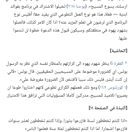
ارسلته،‏ يسوع المسيح».‏ (‏
يوحنا ١٧:‏٣
‏)‏ تخيلوا الاشتراك في برنامج بفوائد
ابدية —‏ فعلا،‏
هذا
هو نوع العمل التطوعي الذي يفيد حقا!‏ أفليس نوع
البرنامج الذي ترغبون في تعلم المزيد عنه؟‏ اذا كان الامر كذلك،‏ فاتصلوا
بشهود يهوه في منطقتكم.‏ وسيكون قبول هذه الدعوة خطوة لن تندموا
عليها.‏
‏[الحاشية]‏
^
ينظر شهود يهوه الى كرازتهم بالمنظار نفسه الذي نظر به الرسول
بولس،‏ اي كضرورة موضوعة على المسيحيين الحقيقيين.‏ قال بولس:‏ «لأني
إن كنت أبشر،‏ فليس ذلك سببا لأفتخر،‏ لأن الضرورة مفروضة علي».‏
(‏
١ كورنثوس ٩:‏١٦
‏)‏ ومع ذلك فعملهم الكرازي تطوعي لانهم اختاروا طوعا ان
يصيروا تلاميذ للمسيح،‏ مدركين كاملا المسؤوليات التي ترافق هذا الامتياز.‏
‏[النبذة
في
الصفحة ١١]‏
‏«اذا كنتم تخططون لسنة فازرعوا بذورا.‏ وإذا كنتم تخططون لعشر سنوات
فازرعوا اشجارا.‏ اما اذا كنتم تخططون لمئة سنة فعلموا الناس»‏