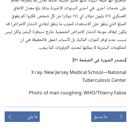
صحيح انها قيمة كبيرة،‏ لكنها تصير ضئيلة عندما تقارن بما يصرفه العالم
على خدمات اخرى.‏ في احدى السنوات الاخيرة،‏ مثلا،‏ بلغ معدل الانفاق
العسكري ٨٦٤ بليون دولار،‏ اي ١٤٤ دولارا عن كل شخص.‏ فكروا كم يفوق
المبلغ الذي يُنفَق على الاستعداد للحرب ما يُنفَق لتفادي انتشار الامراض!‏ قد
يكون ايقاف موجة انتشار الامراض الخمجية خارج سيطرة البشر،‏ ولكن ليس
بسبب عدم توفر الموارد المالية،‏ بل لأسباب اعمق.‏ فالحقيقة هي ان
الحكومات البشرية لا يمكنها تحديد الاولويات كما يجب.‏
‏[مصدر الصورة
في
الصفحة ٣١]‏
X ray: New Jersey Medical School—National
Tuberculosis Center
Photo of man coughing: WHO/Thierry Falise
ما يسبق
ما يلي