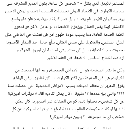
المستمر للأيدز،‏ الذي يقتل ٣٠٠ شخص كل ساعة.‏ يقول المدير المشرف على
سياسة الكوارث في الاتحاد الدولي لجمعيات الصليب الاحمر والهلال الاحمر،‏
پيتر ووكر،‏ ان الأيدز «لم يعد داء بل صار كارثة».‏ ويضيف:‏ «ان داء واسع
الانتشار كهذا يقتل العمّال ويزعزع الاقتصاد».‏ والعامل الآخر هو تدهور
انظمة الصحة العامة،‏ مما يسبب عودة ظهور امراض تفشت في الماضي مثل
السّل،‏ السفلس،‏ والملاريا.‏ على سبيل المثال،‏ يبلّغ حاليا احد البلدان الآسيوية
بحدوث ٠٠٠‏,٤٠ اصابة بالسّل كل سنة.‏ وفي احد بلدان اوروپا الشرقية،‏
ازدادت اخماج السفلس ٤٠ ضعفا في العقد الاخير.‏
ولكن ما يثير السخرية هو ان الامراض الخمجية،‏ رغم انها اصبحت من
الكوارث،‏ هي في الحقيقة بين اكثر الكوارث الممكن تفاديها.‏ وفي الواقع،‏
يقول التقرير ان معظم الميتات بسبب الامراض الخمجية التي حصلت سنة
١٩٩٩ والتي بلغ عددها ١٣ مليونا،‏ «كان يمكن تفاديه لقاء ٥ دولارات اميركية
عن كل شخص».‏ تخيلوا ذلك:‏ كم من الميتات غير الضرورية كان يمكن
تفاديها لو كانت حكومات العالم مستعدة لدفع ٥ دولارات اميركية عن كل
شخص،‏ اي ما مجموعه ٣٠ بليون دولار اميركي!‏