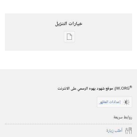
خيارات التنزيل
خيارات
تنزيل
الاصدارات
المجلات
‏‎٢٢‏ ‏‎تموز/
يوليو‏
®
JW.ORG
:‏ موقع شهود يهوه الرسمي على الانترنت
‎٢٠٠١
إعدادات المظهر
روابط سريعة
أُطلب زيارة