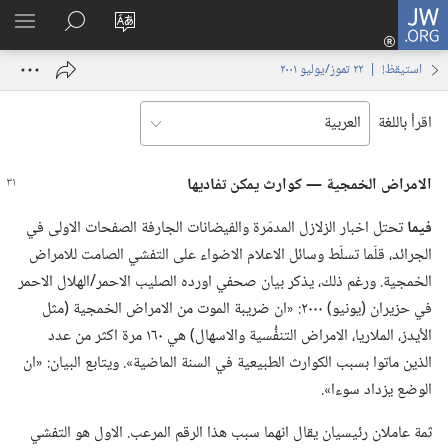
JW.ORG
تسجيل
تغيير
البحث
اظهر
الدخول
لغة
في
القائم
(يفتح
استيقظ‏!‏ | ‏‎٢٢‏ ‏‎تموز/يوليو‏ ‎٢٠٠١
الموقع
JW.‎ORG
نافذة
جديدة)
اقرأ باللغة
الامراض الخمجية —‏ كوارث يمكن تفاديها
فيما
تحتل اخبار الزلازل المدمّرة والفيضانات الجارفة الصفحات الاولى في
الجرائد،‏ قلّما تسلّط وسائل الاعلام الاضواء على التفشي الصامت للامراض
الخمجية.‏ ورغم ذلك،‏ يذكر بيان صحفي اورده الصليب الاحمر/‏الهلال الاحمر
في حزيران (‏يونيو)‏ ٢٠٠٠:‏ «ان ضريبة الموت من الامراض الخمجية (‏مثل
الأيدز،‏ الملاريا،‏ الامراض التنفُّسية والاسهال)‏ هي ١٦٠ مرة اكثر من عدد
الذين ماتوا بسبب الكوارث الطبيعية في السنة الماضية».‏ ويتابع البيان:‏ «ان
الوضع يزداد سوءا».‏
ثمة عاملان رئيسيان يقال انهما سبب هذا الرقم المرعب.‏ الاول هو التفشي