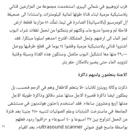
قرب تروهييو في شمالي الپيرو،‏ استخدمت مجموعة من المزارعين قناني
پلاستيكية مرمية لبناء قناة طولها ثمانية كيلومترات.‏ واستنادا الى صحيفة
إل كومرسيو
‏(‏بالاسپانية)‏ الصادرة في ليما،‏ تملَّك ٨١ مزارعا قطعة ارض
قاحلة ثم وجدوا منبع ماء،‏ ولكنهم لم يتمكنوا من تحمل نفقات شراء انبوب
لجرّ الماء الى ارضهم.‏ ولحلّ المشكلة،‏ اقترح احدهم اسلوبا مبتكَرا.‏ فقد
اشتروا قناني پلاستيكية مرمية وقضوا ١٤ يوما في قطع طرفَيها ووصل
٠٠٠‏,٣٩ منها معا لتشكيل انبوب متَّصل.‏ وستكون هذه القناة وسيلة وقتية
لتزويد الماء حتى يصير بالامكان حفر بئر.‏
الاجنة يتعلمون ولديهم ذاكرة
ذكرت وكالة رويترز للانباء:‏ «لا يتعلم الاطفال وهم في الرحم فحسب،‏ بل
يملكون ايضا ذاكرة قصيرة الاجل مدتها عشر دقائق وذاكرة طويلة الاجل
مدتها اربع وعشرون ساعة».‏ فقد استخدم باحثون هولنديون في مستشفى
الجامعة في ماسترخت الذبذبات وعلم الصوتيات لتنبيه «٢٥ جنينا بعد فترة
من الحمل تتراوح بين ٣٧ اسبوعا و ٤٠ اسبوعا» و «راقبوا ردود فعلهم
بواسطة ماسح فوق صوتي
ultrasound scanner».‏ بعد القيام