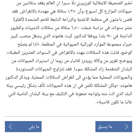
تخبر الصحيفة الايطالية
كورِييري دِلّا سيرا
ان العالم يفقد سلالتين من
حيوانات المزارع كل اسبوع،‏ وأن ٣٥٠‏,١ سلالة هي مهددة بالانقراض.‏ فقد
قضى باحثون في منظمة الاغذية والزراعة التابعة للامم المتحدة (‏الفاو)‏
عشر سنوات في دراسة شملت ٥٠٠‏,٦ سلالة من سلالات الثدييات والطيور
الداجنة في ١٧٠ بلدا.‏ ووفقا للدكتور كيث هاموند الذي يشغل منصب كبير
خبراء مجموعة الموارد الوراثية الحيوانية في المنظمة،‏ «اذا لم يصلَح
الوضع،‏ فثلث هذه السلالات مهدد بالانقراض في السنوات العشرين المقبلة».‏
ويوضح تقرير من وكالة رويترز للانباء من روما ان استيراد الحيوانات من
البلدان المتقدمة زاد المشكلة سوءا.‏ فقد تتزاوج الحيوانات المستوردة
والحيوانات المحلية مما يؤدي الى انقراض السلالات المحلية.‏ ويذكر الدكتور
هاموند:‏ «ولكن المشكلة تكمن في ان هذه الحيوانات تألف بشكل رئيسي بيئة
البلد الذي اتت منه وتواجه صعوبة في التكيف مع بيئة البلدان النامية التي
غالبا ما تكون قاسية».‏
ما يسبق
ما يلي