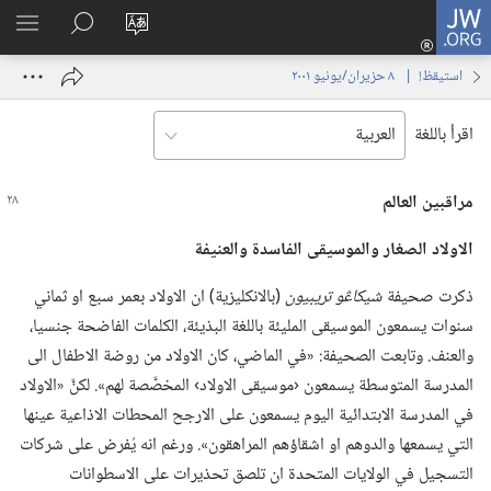
JW.ORG
تسجيل
تغيير
البحث
اظهر
الدخول
لغة
في
القائم
(يفتح
استيقظ‏!‏ | ‏‎ ٨‏ ‏‎حزيران/يونيو‏ ‎٢٠٠١
الموقع
JW.‎ORG
نافذة
جديدة)
اقرأ باللغة
مراقبين العالم
الاولاد الصغار والموسيقى الفاسدة والعنيفة
ذكرت صحيفة
شيكاڠو تريبيون
‏(‏بالانكليزية)‏ ان الاولاد بعمر سبع او ثماني
سنوات يسمعون الموسيقى المليئة باللغة البذيئة،‏ الكلمات الفاضحة جنسيا،‏
والعنف.‏ وتابعت الصحيفة:‏ «في الماضي،‏ كان الاولاد من روضة الاطفال الى
المدرسة المتوسطة يسمعون ‹موسيقى الاولاد› المخصَّصة لهم».‏ لكنَّ «الاولاد
في المدرسة الابتدائية اليوم يسمعون على الارجح المحطات الاذاعية عينها
التي يسمعها والدوهم او اشقاؤهم المراهقون».‏ ورغم انه يُفرض على شركات
التسجيل في الولايات المتحدة ان تلصق تحذيرات على الاسطوانات