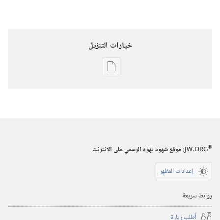
خيارات التنزيل
خيارات
تنزيل
الاصدارات
المجلات
٨‏ ‏‎حزيران/
®
JW.ORG
:‏ موقع شهود يهوه الرسمي على الانترنت
يونيو‏
‎٢٠٠١
إعدادات المظهر
روابط سريعة
أُطلب زيارة