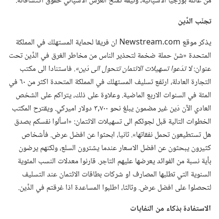
من عائلة بورجيا الاسپانية،‏ وثيقة تمنح العرش الاسپاني حقوق اكتشافاته.‏
تجنّب الدَّين
يذكر موقع Newstream.‎com ان فريقا لحماية المستهلك في المملكة
المتحدة «شنّ حملة ضخمة لتحذير الناس من مخاطر الغرق في الدَّين تحت
عنوان:‏
لا تدَعوا تسهيلات الائتمان تتحول الى دَين».‏
فاستنادا الى مكتب
التجارة العادلة،‏ ارتفع تسليف المستهلك في المملكة المتحدة اكثر من ٦٠ في
المئة في السنوات الاربع الماضية.‏ وعلاوة على ذلك،‏ يتراكم على الشخص
العادي الآن دَين غير مضمون يبلغ نحو ٧٠٠‏,٣ دولار اميركي.‏ ويقترح المكتب
الخطوات التالية قبل لجوئكم الى تسهيلات الائتمان:‏ «اسألوا نفسكم بصدق
هل تستطيعون تحمل نفقاتها».‏ ثانيا،‏ ابحثوا عن افضل عرض.‏ فأشخاص
كثيرون يبحثون عن افضل الاسعار عندما يشترون السلع،‏ ولكنهم يرضون
بأية نسبة من الفوائد يعرضها عليهم التاجر.‏ قارنوا معدلات النسب المئوية
السنوية التي تطلبها المصارف او شركات بطاقات الائتمان عند التسليف
لتحصلوا على افضل عرض.‏ وثالثا،‏ اطلبوا المساعدة اذا غرقتم في الدَّين.‏
الاستفادة بذكاء من النفايات