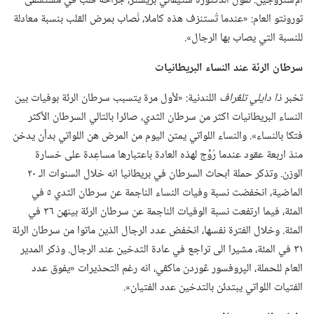
الإستروجين.‏ تقول الدكتورة ستيفاني بريستر،‏ جرّاحة قلب في مستشفى
تورونتو العام:‏ «عندما تُستنزف هذه كاملا،‏ نُصاب بمرض القلب بنسبة معادلة
للنسبة التي يصاب بها الرجال».‏
سرطان الرئة عند النساء البريطانيات
تخبر
ذا دايلي تلڠراف
اللندنية:‏ «لأول مرة يتسبب سرطان الرئة بوفيات بين
النساء البريطانيات اكثر من سرطان الثدي،‏ صائرا بالتالي السرطان الأكثر
فتكا بالنساء».‏ والنساء اللواتي يمتن اليوم من المرض هن اللواتي بدأن يدخن
منذ اربعة عقود عندما رُوِّج لهذه العادة باعتبارها مساعِدة على خسارة
الوزن.‏ وتذكر حملة ابحاث السرطان في بريطانيا انه خلال السنوات الـ‍ ٢٠
الماضية،‏ انخفضت نسبة وفيات النساء الناجمة عن سرطان الثدي ٥ في
المئة،‏ فيما ارتفعت نسبة الوفيات الناجمة عن سرطان الرئة بينهن ٣٦ في
المئة.‏ وخلال الفترة نفسها،‏ انخفض عدد الرجال الذين ماتوا من سرطان الرئة
٣١ في المئة،‏ مشيرا الى تراجع في عادة التدخين عند الرجال.‏ وذكر المدير
العام للحملة،‏ الپروفسور ڠوردن ماكڤي،‏ انه رغم التحذيرات «يفوق عدد
الفتيات اللواتي يبتدئن بالتدخين عدد الفتيان».‏