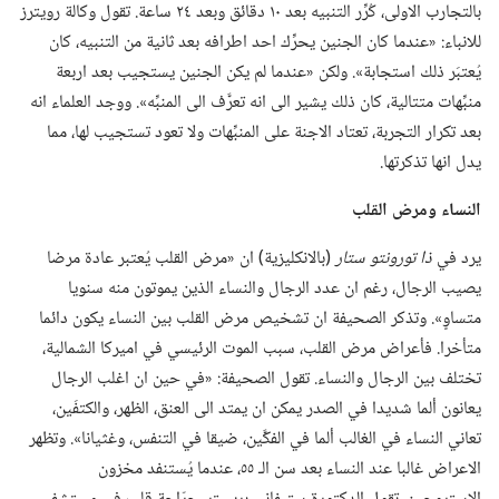
بالتجارب الاولى،‏ كُرِّر التنبيه بعد ١٠ دقائق وبعد ٢٤ ساعة.‏ تقول وكالة رويترز
للانباء:‏ «عندما كان الجنين يحرِّك احد اطرافه بعد ثانية من التنبيه،‏ كان
يُعتبَر ذلك استجابة».‏ ولكن «عندما لم يكن الجنين يستجيب بعد اربعة
منبِّهات متتالية،‏ كان ذلك يشير الى انه تعرَّف الى المنبِّه».‏ ووجد العلماء انه
بعد تكرار التجربة،‏ تعتاد الاجنة على المنبِّهات ولا تعود تستجيب لها،‏ مما
يدل انها تذكرتها.‏
النساء ومرض القلب
يرد في
ذا تورونتو ستار
‏(‏بالانكليزية)‏ ان «مرض القلب يُعتبر عادة مرضا
يصيب الرجال،‏ رغم ان عدد الرجال والنساء الذين يموتون منه سنويا
متساوٍ».‏ وتذكر الصحيفة ان تشخيص مرض القلب بين النساء يكون دائما
متأخرا.‏ فأعراض مرض القلب،‏ سبب الموت الرئيسي في اميركا الشمالية،‏
تختلف بين الرجال والنساء.‏ تقول الصحيفة:‏ «في حين ان اغلب الرجال
يعانون ألما شديدا في الصدر يمكن ان يمتد الى العنق،‏ الظهر،‏ والكتفَين،‏
تعاني النساء في الغالب ألما في الفكَّين،‏ ضيقا في التنفس،‏ وغثيانا».‏ وتظهر
الاعراض غالبا عند النساء بعد سن الـ‍ ٥٥،‏ عندما يُستنفد مخزون