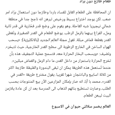
طعام طازج دون برّاد
ان المحافظة على الطعام القابل للفساد باردا وطازجا دون استعمال برّاد امر
صعب.‏ لكن يوجد اختراع بسيط ورخيص تبرهن انه ناجح جدا في منطقة
شمالي نيجيريا شبه القاحلة.‏ وهو يقوم على وضع قدر فخّارية في قدر ثانية
وملء الفراغ بينهما بالرمل الرطب.‏ يوضع الطعام في القدر الصغيرة،‏ وتُغطى
القدر بقطعة قماش مبللة.‏ تقول مجلة
العالِم الجديد
‏(‏بالانكليزية)‏:‏ «يسحب
الهواء الساخن في الخارج الرطوبة الى سطح القدر الخارجية،‏ حيث تتبخر».‏
وتضيف:‏ «ويسحب البخار الحرارة معه،‏ فتسمح عملية التجفيف هذه بأن
تخرج الحرارة باستمرار من داخل القدر،‏ ما دام الرمل والقماش مبللين».‏
عندما تُستعمل هذه الطريقة يمكن ان تبقى البندورة والفليفلة طازجة اكثر
من ثلاثة اسابيع والباذنجان شهرا تقريبا.‏ يقول مخترع طريقة «القدر في
القدر»،‏ محمد با أبّا،‏ انه صار بإمكان المزارعين الآن بيع المنتوجات بحسب
الطلب،‏ وصارت تستطيع بناتهم الذهاب الى المدرسة بعد ان كن عادة يلازمن
البيت ليبعن الطعام.‏
العالم يخسر سلالتَي حيوان
في
الاسبوع