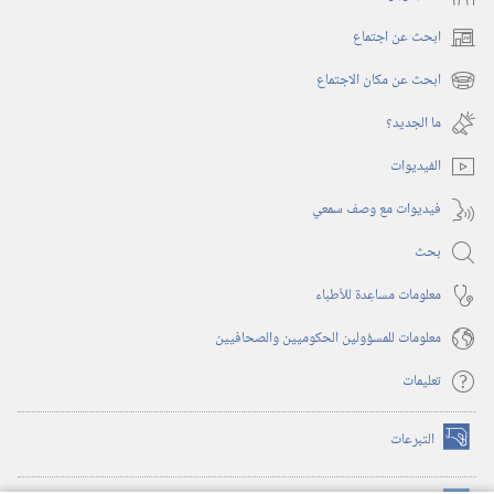
ابحث عن اجتماع
(يفتح
نافذة
ابحث عن مكان الاجتماع
(يفتح
جديدة)
نافذة
ما الجديد؟‏
جديدة)
الفيديوات
فيديوات مع وصف سمعي
بحث
معلومات مساعِدة للأطباء
معلومات للمسؤولين الحكوميين والصحافيين
تعليمات
التبرعات
(يفتح
نافذة