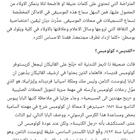
المتراصّة التي تحتوي على كلمات عنيفة او فاضحة لئلا يتمكن الاولاد من
الحصول عليها،‏ فمن السهل سماع هذه الموسيقى في الاماكن المخصَّصة
لسماع التسجيلات في محلات الموسيقى.‏ حذَّرت ديان ليڤين،‏ اختصاصية
في الثقافة التي تروجها وسائل الاعلام وعلاقتها بالاولاد في كلية ويلوك في
بوسطن:‏ «كلما ازداد تطرف مجتمعنا،‏ فقدنا الاحساس اكثر».‏
‏«القديس» كولومبس؟‏
قالت صحيفة
ذا تايمز
اللندنية انه «يُلَحّ على الڤاتيكان ليجعل كريستوفر
كولومبس قديسا».‏ فالعلماء الذين بحثوا في ارشيف الڤاتيكان يدَّعون ان
البابا إينوسنت الثامن،‏ وليس ملك وملكة اسپانيا فرديناند وإيزابيلا،‏ هو الذي
موَّل رحلات كولومبس وأرسله في مهمة سرية لتمويل الحملات الصليبية
و «ربح مهتدين الى المسيحية».‏ وجاء جزئيا في ملاحظة كتبها البابا پيوس
التاسع سنة ١٨٥١:‏ «سيتبرهن لا محالة ان كولومبس شرع في مهمته السامية
بحض ومساعدة هذا الكرسي الرسولي».‏ ووصف البابا التالي،‏ ليو الثالث
عشر،‏ المستكشِف بأنه «رجل الكنيسة».‏ ولكن عند عودة كولومبس الى
اسپانيا سنة ١٤٩٣،‏ وقَّع البابا الكسندر السادس،‏ خليفة إينوسنت الثامن،‏ وهو