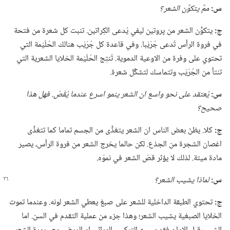
س:‏
ممَّ يتكوَّن الشعر ؟‏
ج:‏
يتكوَّن الشعر من پروتين ليفي يُدعى الكِراتين.‏ تنبت كل شعرة من فتحة
في فروة الرأس تُدعى جُرَيْبا.‏ وفي قاعدة كل جُرَيْب هنالك الحُلَيْمة التي
تحتوي على وفرة من الاوعية الدموية.‏ تُنتِج الحُلَيْمة الخلايا الشعرية التي
تنتأ من الجُرَيْب وتتماسك لتشكِّل شعرة.‏
س:‏
يُعتقد على نحو واسع ان الشعر ينمو اسرع عندما يُقَصّ.‏ فهل هذا
صحيح؟‏
ج:‏
كلا.‏ يظنّ بعض الناس ان الشعر يتغذَّى من الجسم تماما كما تتغذَّى
اغصان الشجرة من الجذع.‏ لكن حالما يخرج الشعر من فروة الرأس،‏ يصير
مادة ميتة.‏ لذلك لا يؤثر قصّ الشعر في نموّه.‏
س:‏
لماذا يشيب الشعر؟‏
ج:‏
تحتوي الطبقة الداخلية للشعر على صبغ يعطي الشعر لونه.‏ وعندما تموت
الخلايا الصبغية يشيب الشعر؛‏ وهذا جزء من عملية التقدم في السن.‏ اما