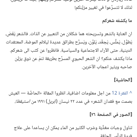
لذلك لا تتسرَّعوا في تغيير مزيِّنكم!‏
ما يكشفه شعركم
ان العناية بالشعر وتسريحته هما شكلان من التعبير عن الذات.‏ فالشعر يُقَصّ،‏
يُطوَّل،‏ يُملَّس،‏ يُجعَّد،‏ يُلوَّن،‏ ويُسرَّح بطرائق عديدة ليلائم الموضة،‏ المعتقدات
الدينية،‏ حتى الآراء الاجتماعية والسياسية.‏ فانظروا عن كثب الى شعركم.‏
ماذا يكشف عنكم؟‏ ان الشعر الحيوي المسرَّح بطريقة تنمّ عن ذوق يزيِّن
صاحبه ويثير اعجاب الآخرين.‏
‏[الحاشية]‏
^
من اجل معلومات اضافية،‏ انظروا المقالة «الحاصَّة —‏ العيش
بصمت مع فقدان الشعر» في عدد ٢٢ نيسان (‏ابريل)‏ ١٩٩١ من
استيقظ!‏
‏.‏
‏[الصور
في
الصفحة ٢٦]‏
تناول وجبات مغذِّية وشرب الكثير من الماء يمكن ان يساعدا على علاج
فروة الرأس الجافة