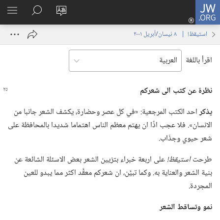
JW.ORG
تسجيل
تغيير
البحث
اظهر
الدخول
لغة
في
القائم
(يفتح
استيقظ‏!‏ | ‏‎ ٨‏ ‏‎نيسان/أبريل‏ ‎٢٠٠١
الموقع
JW.‎ORG
نافذة
جديدة)
اقرأ باللغة
نظرة عن كثب الى شعركم
يذكر
احد الكتب المرجعية:‏ «في كل عصر وحضارة،‏ يكشف الشعر جانبا من
الانسان».‏ فلا عجب اذًا ان يهتم معظم الناس اهتماما شديدا بالمحافظة على
شعر حيوي وجذّاب.‏
طرحت
استيقظ!‏
على اربعة خبراء بتزيين الشعر بعض الاسئلة الشائعة عن
بنية الشعر والعناية به.‏ وكما تبيَّن،‏ ان شعركم معقَّد اكثر مما يبدو للعين
المجردة.‏
نمو وتساقط الشعر