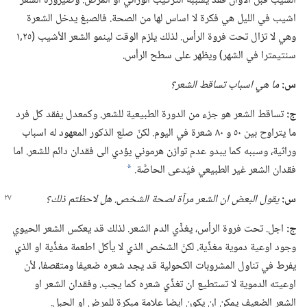
الشيب قبل الاوان فقد يسببه التركيب الوراثي او المرض.‏ وصيرورة الشعر
اشيب في الليل هي فكرة لا اساس لها من الصحة.‏ فالصبغ يدخل الشعرة
وهي لا تزال تحت فروة الرأس.‏ لذلك يلزم الوقت لينمو الشعر الأشيب (‏٢٥‏,١
سنتيمترا في الشهر)‏ ويظهر على سطح الرأس.‏
س:‏
ما هي اسباب تساقط الشعر؟‏
ج:‏
تساقط الشعر هو جزء من الدورة الطبيعية للشعر.‏ وكمعدل يفقد كل فرد
ما يتراوح بين ٥٠ و ٨٠ شعرة في اليوم.‏ لكنّ صلع الذكور المعهود له اسباب
وراثية،‏ وسببه كما يبدو عدم توازن هرموني يؤدي الى فقدان دائم للشعر.‏ اما
فقدان الشعر غير الطبيعي فيُدعى الحاصَّة.‏
*
س:‏
يقول البعض ان الشعر مرآة لصحة الشخص.‏ هل لاحظتم ذلك؟‏
ج:‏
اجل.‏ تحت فروة الرأس،‏ يغذِّي الدم الشعر.‏ لذلك قد يعكس الشعر الحيوي
وجود اوعية دموية مغذِّية.‏ لكنّ الشخص الذي لا يأكل اطعمة مغذِّية او الذي
يفرط في تناول المشروبات الكحولية قد يجد شعره ضعيفا ومتقصفا،‏ لأن
اوعيته الدموية لا تستطيع ان تغذِّي شعره كما يجب.‏ وفقدان الشعر او
الشعر الضعيف يمكن ان يكون ايضا علامة مبكرة للمرض او الحبل.‏