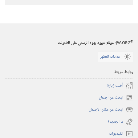
تنزيل
الاصدارات
المجلات
٨‏ ‏‎نيسان/
®
JW.ORG
:‏ موقع شهود يهوه الرسمي على الانترنت
أبريل‏
‎٢٠٠١
إعدادات المظهر
روابط سريعة
أُطلب زيارة
ابحث عن اجتماع
(يفتح
نافذة
ابحث عن مكان الاجتماع
(يفتح
جديدة)
نافذة
ما الجديد؟‏
جديدة)
الفيديوات