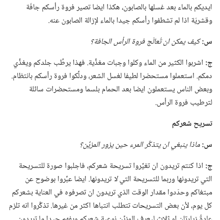
ايديكم بالماء بعد غسلها بالصابون،‏ هكذا ايضا تصير فروة رأسكم جافّة
وقشريّة اذا لم تشطفوا رأسكم جيدا بالماء لإزالة الصابون عنه.‏
س:‏
كيف يمكن ان تُعالَج فروة الرأس الجافة؟‏
ج:‏
اشربوا الكثير من الماء وكلوا وجبات مغذِّية.‏ فهذا يرطِّب جلدكم ويغذِّي
دمكم.‏ استعملوا مستحضرا لطيفا لغسل الشعر،‏ ودلِّكوا فروة رأسكم بانتظام.‏
وبعض الناس يستعملون ايضا بعد الحمام بلسما ومستحضرات سائلة
لترطيب فروة الرأس.‏
تسريح شعركم
س:‏
ماذا ينبغي ان يتذكَّر المرء حين يزور المزيِّن؟‏
ج:‏
اذا كنتم تريدون ان تغيِّروا تسريحة شعركم،‏ فاجلبوا صورة للتسريحة
التي تريدونها وربما للتسريحة التي
لا
تريدونها.‏ ايضا عبِّروا بوضوح عن
مبتغاكم وحدّدوا مقدار الوقت الذي تريدون ان تصرفوه في العناية بشعركم
كل يوم،‏ لأن بعض التسريحات تتطلب انتباها اكثر من غيرها.‏ تذكَّروا انه تلزم
عادةً زيارتان او ثلاث ليعرف المزيِّن نوعية شعركم ويفهم جيدا ما تريدون.‏