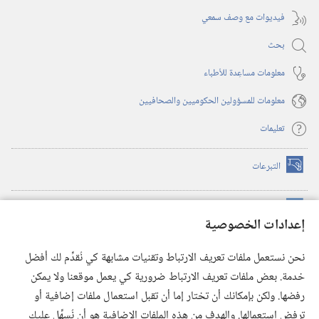
فيديوات مع وصف سمعي
بحث
معلومات مساعِدة للأطباء
معلومات للمسؤولين الحكوميين والصحافيين
تعليمات
التبرعات
(يفتح
نافذة
جديدة)
مكتبة برج المراقبة الالكترونية
™
(يفتح
إعدادات الخصوصية
نافذة
JW Hub
جديدة)
(يفتح
نحن نستعمل ملفات تعريف الارتباط وتقنيات مشابهة كي نُقدِّم لك أفضل
نافذة
®
خدمة. بعض ملفات تعريف الارتباط ضرورية كي يعمل موقعنا ولا يمكن
تطبيق
JW Library
جديدة)
رفضها. ولكن بإمكانك أن تختار إما أن تقبل استعمال ملفات إضافية أو
مكتبة برج المراقبة
ترفض استعمالها. والهدف من هذه الملفات الإضافية هو أن نُسهِّل عليك