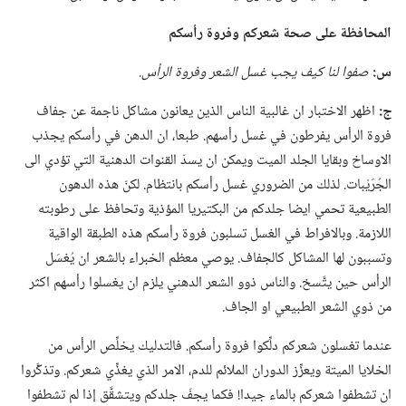
المحافظة على صحة شعركم وفروة رأسكم
س:‏
صفوا لنا كيف يجب غسل الشعر وفروة الرأس.‏
ج:‏
اظهر الاختبار ان غالبية الناس الذين يعانون مشاكل ناجمة عن جفاف
فروة الرأس يفرطون في غسل رأسهم.‏ طبعا،‏ ان الدهن في رأسكم يجذب
الاوساخ وبقايا الجلد الميت ويمكن ان يسدّ القنوات الدهنية التي تؤدي الى
الجُرَيْبات.‏ لذلك من الضروري غسل رأسكم بانتظام.‏ لكنّ هذه الدهون
الطبيعية تحمي ايضا جلدكم من البكتيريا المؤذية وتحافظ على رطوبته
اللازمة.‏ وبالافراط في الغسل تسلبون فروة رأسكم هذه الطبقة الواقية
وتسببون لها المشاكل كالجفاف.‏ يوصي معظم الخبراء بالشعر ان يُغسَل
الرأس حين يتَّسخ.‏ والناس ذوو الشعر الدهني يلزم ان يغسلوا رأسهم اكثر
من ذوي الشعر الطبيعي او الجاف.‏
عندما تغسلون شعركم دلِّكوا فروة رأسكم.‏ فالتدليك يخلِّص الرأس من
الخلايا الميتة ويعزِّز الدوران الملائم للدم،‏ الامر الذي يغذِّي شعركم.‏ وتذكَّروا
ان تشطفوا شعركم بالماء جيدا!‏ فكما يجفّ جلدكم ويتشقَّق إذا لم تشطفوا