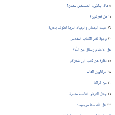
٨
ماذا يخبِّىء المستقبل للمدن؟‏
١١
هل تعرفون؟‏
١٦
حيث الجِمال والجِياد البرية تطوف بحرية
٢٠
وجهة نظر الكتاب المقدس
هل الاحلام رسائل من اللّٰه؟‏
٢٥
نظرة عن كثب الى شعركم
٢٨
مراقبين العالم
٣٠
من قرائنا
٣١
جعل الارض القاحلة مثمرة
٣٢
هل اللّٰه حقا موجود؟‏