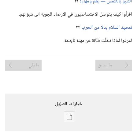
التنبؤ بالطقس —‏ عِلم ومهارة
١٢
اقرأوا كيف يتوصل الاختصاصيون في الارصاد الجوية الى تنبؤاتهم.‏
تمجيد السلام بدلا من الحرب
٢٢
اعرفوا لماذا تخلَّت فنَّانة عن مهنة ناجحة.‏
ما يسبق
ما يلي
خيارات التنزيل
خيارات
تنزيل