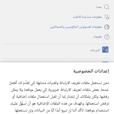
بحث
معلومات مساعِدة للأطباء
معلومات للمسؤولين الحكوميين والصحافيين
تعليمات
التبرعات
(يفتح
نافذة
جديدة)
مكتبة برج المراقبة الالكترونية
™
(يفتح
إعدادات الخصوصية
نافذة
JW Hub
جديدة)
(يفتح
نحن نستعمل ملفات تعريف الارتباط وتقنيات مشابهة كي نُقدِّم لك أفضل
نافذة
®
خدمة. بعض ملفات تعريف الارتباط ضرورية كي يعمل موقعنا ولا يمكن
تطبيق
JW Library
جديدة)
رفضها. ولكن بإمكانك أن تختار إما أن تقبل استعمال ملفات إضافية أو
مكتبة برج المراقبة
ترفض استعمالها. والهدف من هذه الملفات الإضافية هو أن نُسهِّل عليك
استخدام موقعنا. تأكَّد أننا لن نبيع أبدًا أيًّا من البيانات ولن نستعملها