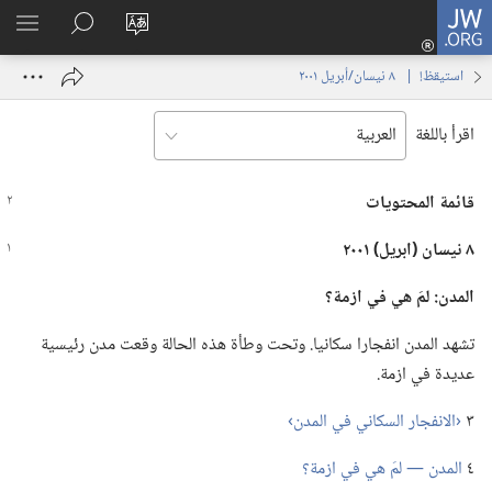
JW.ORG
تسجيل
تغيير
البحث
اظهر
الدخول
لغة
في
القائم
(يفتح
استيقظ‏!‏ | ‏‎ ٨‏ ‏‎نيسان/أبريل‏ ‎٢٠٠١
الموقع
JW.‎ORG
نافذة
جديدة)
اقرأ باللغة
قائمة المحتويات
٨ نيسان (‏ابريل)‏ ٢٠٠١
المدن:‏ لمَ هي
في
ازمة؟‏
تشهد المدن انفجارا سكانيا.‏ وتحت وطأة هذه الحالة وقعت مدن رئيسية
عديدة في ازمة.‏
٣
‏‹الانفجار السكاني في المدن›‏
٤
المدن —‏ لمَ هي في ازمة؟‏