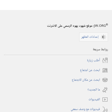
الاصدارات
المجلات
٨‏ ‏‎نيسان/
®
JW.ORG
:‏ موقع شهود يهوه الرسمي على الانترنت
أبريل‏
‎٢٠٠١
إعدادات المظهر
روابط سريعة
أُطلب زيارة
ابحث عن اجتماع
(يفتح
نافذة
ابحث عن مكان الاجتماع
(يفتح
جديدة)
نافذة
ما الجديد؟‏
جديدة)
الفيديوات
فيديوات مع وصف سمعي