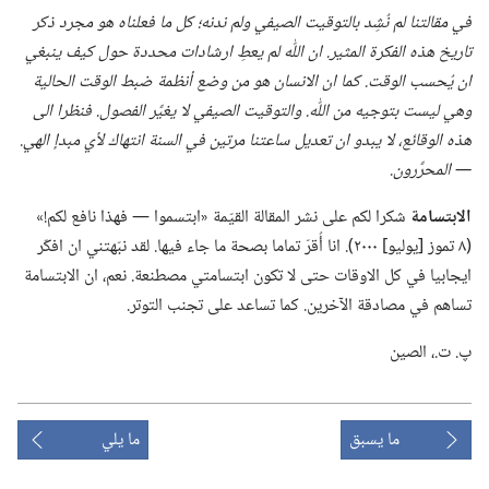
في مقالتنا لم نُشِد بالتوقيت الصيفي ولم ندنه؛‏ كل ما فعلناه هو مجرد ذكر
تاريخ هذه الفكرة المثير.‏ ان اللّٰه لم يعطِ ارشادات محددة حول كيف ينبغي
ان يُحسب الوقت.‏ كما ان الانسان هو من وضع أنظمة ضبط الوقت الحالية
وهي ليست بتوجيه من اللّٰه.‏ والتوقيت الصيفي لا يغيِّر الفصول.‏ فنظرا الى
هذه الوقائع،‏ لا يبدو ان تعديل ساعتنا مرتين
في
السنة انتهاك لأي مبدإ الهي.‏
—‏ المحرِّرون.‏
الابتسامة
شكرا لكم على نشر المقالة القيّمة «ابتسموا —‏ فهذا نافع لكم!‏»
(‏٨ تموز [يوليو] ٢٠٠٠)‏.‏ انا أُقرّ تماما بصحة ما جاء فيها.‏ لقد نبّهتني ان افكّر
ايجابيا في كل الاوقات حتى لا تكون ابتسامتي مصطنعة.‏ نعم،‏ ان الابتسامة
تساهم في مصادقة الآخرين.‏ كما تساعد على تجنب التوتر.‏
پ.‏ ت.‏،‏ الصين
ما يسبق
ما يلي