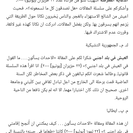
الدعاية المغرضة
انتهيت للتوّ من قراءة عدد ٢٢ حزيران (‏يونيو)‏ ٢٠٠٠،‏
وأشكركم على سلسلة المقالات «هل تصدقون كل ما تسمعونه؟‏».‏ فحيث
اعيش من الشائع الاستهزاء بالغجر.‏ والناس يُخبرون نكاتا حول الطريقة التي
يُزعم انهم يسرقون بها.‏ ولكن بفضل المقالات،‏ ادركت ان نكاتا كهذه غير لائقة،‏
وقررت عدم الاشتراك فيها.‏
ك.‏ م.‏،‏ الجمهورية التشيكية
العيش
في
بلد اجنبي
شكرا لكم على المقالة «الاحداث يسألون .‏ .‏ .‏ ما القول
في العيش في بلد اجنبي؟‏» (‏٢٢ حزيران [يونيو] ٢٠٠٠)‏.‏ انا اقرأ هذه السلسلة
قانونيا،‏ وطالما شعرت انكم تبالغون في ذكر بعض المخاطر.‏ لكن السنة
الماضية قمت برحلة الى الخارج من اجل تبادل ثقافي بين كلّيتي وجامعة
اخرى.‏ صحيح ان ذلك كان اختبارا مهما،‏ الا انه لم يكن نافعا من الناحية
الروحية.‏
م.‏ پ.‏،‏ ايطاليا
ان هذه المقالة ومقالة «الاحداث يسألون .‏ .‏ .‏ كيف يمكنني ان أُنجح إقامتي
في بلد اجنبي؟‏» (‏٢٢ تموز [يوليو] ٢٠٠٠)‏ كانتا ‹طعاما في حينه› بالنسبة الي.‏