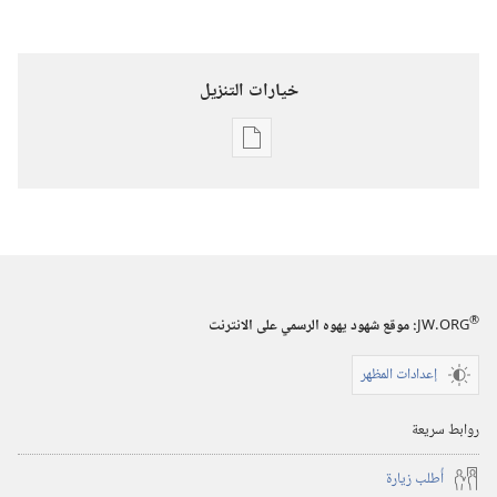
خيارات التنزيل
خيارات
تنزيل
الاصدارات
المجلات
٨‏ ‏‎آذار/
®
JW.ORG
:‏ موقع شهود يهوه الرسمي على الانترنت
مارس‏
‎٢٠٠١
إعدادات المظهر
روابط سريعة
أُطلب زيارة