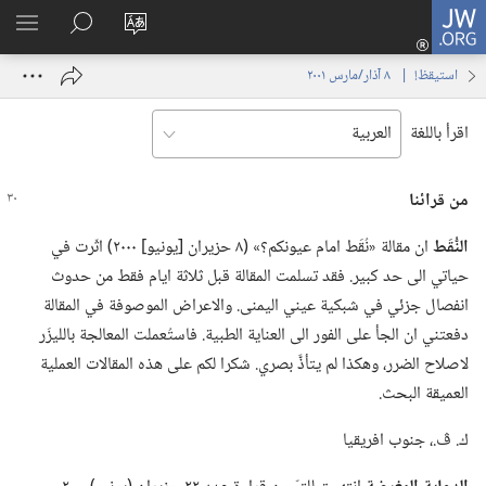
JW.ORG
تسجيل
تغيير
البحث
اظهر
الدخول
لغة
في
القائم
(يفتح
استيقظ‏!‏ | ‏‎ ٨‏ ‏‎آذار/مارس‏ ‎٢٠٠١
الموقع
JW.‎ORG
نافذة
جديدة)
اقرأ باللغة
من قرائنا
النُّقَط
ان مقالة «نُقَط امام عيونكم؟‏» (‏٨ حزيران [يونيو] ٢٠٠٠)‏ اثّرت في
حياتي الى حد كبير.‏ فقد تسلمت المقالة قبل ثلاثة ايام فقط من حدوث
انفصال جزئي في شبكية عيني اليمنى.‏ والاعراض الموصوفة في المقالة
دفعتني ان الجأ على الفور الى العناية الطبية.‏ فاستُعملت المعالجة بالليزَر
لاصلاح الضرر،‏ وهكذا لم يتأذَّ بصري.‏ شكرا لكم على هذه المقالات العملية
العميقة البحث.‏
ك.‏ ڤ.‏،‏ جنوب افريقيا