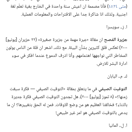
(‏
متى ٢٤:‏٤٥
‏)‏ فأنا مصممة ان اعيش سنة واحدة في الخارج بغية تعلّم لغة
اجنبية.‏ ولذلك انا شاكرة جدا على الاقتراحات والمعلومات العملية.‏
ا.‏ ز.‏،‏ سويسرا
جزيرة الفصح
ان مقالة «عِبرة مهمة من جزيرة صغيرة» (‏٢٢ حزيران [يونيو]
٢٠٠٠)‏ تعكس قلق كثيرين بشأن البيئة.‏ مع ذلك،‏ اشعر ان قلة من الناس يولون
المخاطر التي نواجهها اهتمامهم.‏ وأنا اذرف الدموع عندما افكر في سوء
ادارة البشر للارض.‏
ك.‏ م.‏،‏ اليابان
التوقيت الصيفي
في ما يتعلق بمقالة «التوقيت الصيفي —‏ فكرة سبقت
زمنها؟‏» (‏٨ تموز [يوليو] ٢٠٠٠)‏،‏ هل تجدون التوقيت الصيفي فكرة جديرة
بالثناء؟‏ فخالقنا العظيم هو من وضع الاوقات.‏ فمن له الحق بتغييرها؟‏ ان ما
يدعى بالتوقيت الصيفي هو امر غير طبيعي!‏
ا.‏ ل.‏،‏ المانيا