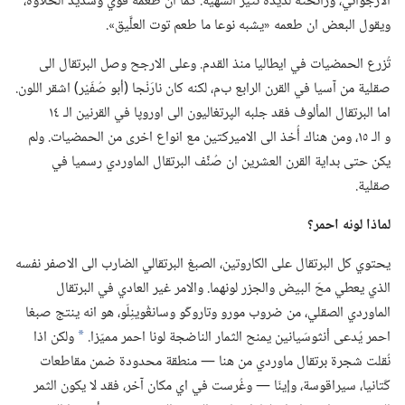
الارجواني،‏ ورائحته لذيذة تثير الشهية.‏ كما ان طعمه قوي وشديد الحلاوة،‏
ويقول البعض ان طعمه «يشبه نوعا ما طعم توت العلَّيق».‏
تُزرع الحمضيات في ايطاليا منذ القدم.‏ وعلى الارجح وصل البرتقال الى
صقلية من آسيا في القرن الرابع ب‌م،‏ لكنه كان نارَنْجا (‏أبو صُفَيْر)‏ اشقر اللون.‏
اما البرتقال المألوف فقد جلبه الپرتغاليون الى اوروپا في القرنين الـ‍ ١٤
و الـ‍ ١٥،‏ ومن هناك أُخذ الى الاميركتين مع انواع اخرى من الحمضيات.‏ ولم
يكن حتى بداية القرن العشرين ان صُنِّف البرتقال الماوردي رسميا في
صقلية.‏
لماذا لونه احمر؟‏
يحتوي كل البرتقال على الكاروتين،‏ الصبغ البرتقالي الضارب الى الاصفر نفسه
الذي يعطي محّ البيض والجزر لونهما.‏ والامر غير العادي في البرتقال
الماوردي الصقلي،‏ من ضروب مورو وتاروكّو وسانڠْوينِلّو،‏ هو انه ينتج صبغا
احمر يُدعى أنثوسَيانين يمنح الثمار الناضجة لونا احمر مميّزا.‏
ولكن اذا
*
نُقلت شجرة برتقال ماوردي من هنا —‏ منطقة محدودة ضمن مقاطعات
كَتانيا،‏ سيراقوسة،‏ وإينّا —‏ وغُرست في اي مكان آخر،‏ فقد لا يكون الثمر