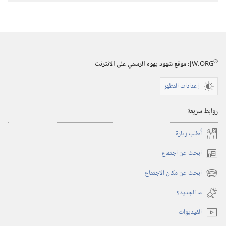
الاصدارات
المجلات
٨‏ ‏‎شباط/
®
JW.ORG
:‏ موقع شهود يهوه الرسمي على الانترنت
فبراير‏
‎٢٠٠١
إعدادات المظهر
روابط سريعة
أُطلب زيارة
ابحث عن اجتماع
(يفتح
نافذة
ابحث عن مكان الاجتماع
(يفتح
جديدة)
نافذة
ما الجديد؟‏
جديدة)
الفيديوات