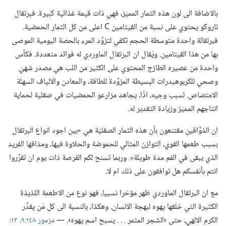
بالاضافة الى لون هذه الثمار المميّز،‏ فهي ذات قيمة غذائية كبيرة.‏ فبرتقال
تاروكّو يحتوي على نسبة من الڤيتامين C اعلى من كل الثمار الحمضية.‏
فبرتقالة واحدة متوسطة الحجم تكفي لتزوِّد المرء بالحصة اليومية الموصى
بها من هذا الڤيتامين.‏ ويُقال ان البرتقال الماوردي له فوائد متعددة.‏ فكأس
واحدة من عصيره الطازج المحتوي على الكثير من اللب هي مصدر شهيّ
وصحي للكربوهيدرات البسيطة المزوِّدة للطاقة،‏ والمعادن والالياف السهلة
الامتصاص.‏ لسبب وجيه،‏ اذًا،‏ يجاهد مزارعو الحمضيات في صقلية لحماية
انتاجهم المميّز وزيادة التقدير له.‏
ان الذوَّاقين مقتنعون بأن هذه الثمار الصقليّة هي «بين اجود انواع البرتقال
بسبب طعمها القوي،‏ التوازن المثالي للحموضة والحلاوة فيها،‏ ومذاقها الفريد
الذي يبقى في الفم مدة طويلة».‏ وربما تسنح لكم الفرصة ذات يوم ان تقرِّروا
انتم بأنفسكم هل توافقون على ذلك ام لا.‏
مع ان البرتقال الماوردي ظهر مؤخرا نسبيا،‏ فهو نوع من الاطعمة اللذيذة
الكثيرة التي خلقها يهوه لبهجة الانسان.‏ وهكذا،‏ بالنسبة الى كل مَن يقدِّر
الكرم الالهي،‏ حتى ‹الشجر المثمر .‏ .‏ .‏ يسبح اسم يهوه›.‏ —‏
مزمور ١٤٨:‏٩،‏
١٣؛‏