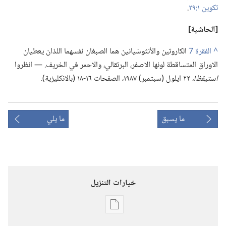
تكوين ١:‏٢٩
‏.‏
‏[الحاشية]‏
^
الكاروتين والأنثوسَيانين هما الصبغان نفسهما اللذان يعطيان
الاوراق المتساقطة لونها الاصفر،‏ البرتقالي،‏ والاحمر في الخريف.‏ —‏ انظروا
استيقظ!‏،‏
٢٢ ايلول (‏سبتمبر)‏ ١٩٨٧،‏ الصفحات ١٦-‏١٨ (‏بالانكليزية)‏.‏
ما يسبق
ما يلي
خيارات التنزيل
خيارات
تنزيل