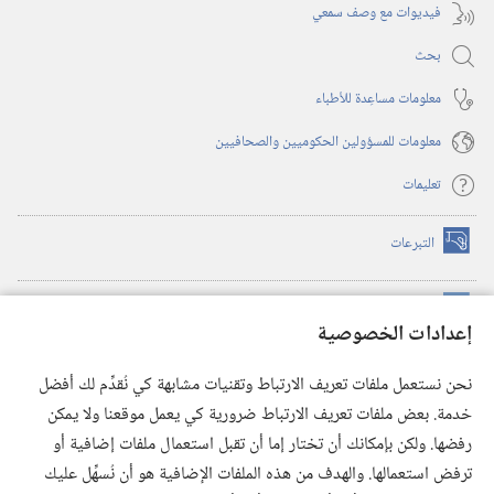
فيديوات مع وصف سمعي
بحث
معلومات مساعِدة للأطباء
معلومات للمسؤولين الحكوميين والصحافيين
تعليمات
التبرعات
(يفتح
نافذة
جديدة)
مكتبة برج المراقبة الالكترونية
™
(يفتح
إعدادات الخصوصية
نافذة
JW Hub
جديدة)
(يفتح
نحن نستعمل ملفات تعريف الارتباط وتقنيات مشابهة كي نُقدِّم لك أفضل
نافذة
®
خدمة. بعض ملفات تعريف الارتباط ضرورية كي يعمل موقعنا ولا يمكن
تطبيق
JW Library
جديدة)
رفضها. ولكن بإمكانك أن تختار إما أن تقبل استعمال ملفات إضافية أو
مكتبة برج المراقبة
ترفض استعمالها. والهدف من هذه الملفات الإضافية هو أن نُسهِّل عليك