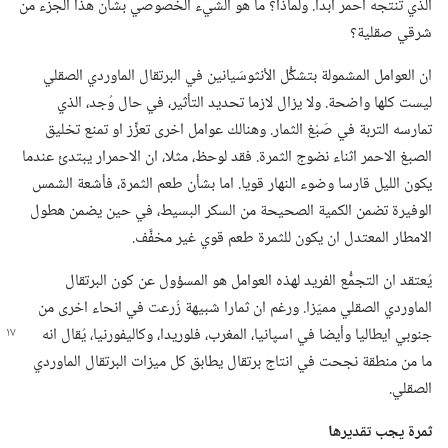
الذي تنتجه احمر ابدا.‏ ولماذا؟‏ ما هو الشيء الخصوصي بشأن هذا الجزء من
شرقي صقلية؟‏
ان العوامل المشمولة بتشكُّل الأنثوسَيانين في البرتقال الماوردي الصقلي
ليست كلها واضحة.‏ ولا يزال لازما تحديد التأثير،‏ في حال وُجد،‏ الذي
تمارسه التربة في صَبْغ الثمار.‏ وهنالك عوامل اخرى تعزِّز او تمنع تخليق
الصبغ الاحمر اثناء نضوج الثمرة.‏ فقد لوحظ،‏ مثلا،‏ ان الاحمرار يبتدئ عندما
يكون الليل قارسا وضوء النهار قويا.‏ اما بشأن طعم الثمرة،‏ فأشعة الشمس
الوفيرة تضمن الكمية الصحيحة من السكر البسيط،‏ في حين يضمن هطول
الامطار المعتدل ان يكون للثمرة طعم قوي غير مخفَّف.‏
يُعتقد ان التجمُّع الفريد لهذه العوامل هو المسؤول عن كون البرتقال
الماوردي الصقلي مميّزا.‏ ورغم ان ثمارا شبيهة زُرعت في انحاء اخرى من
جنوبي ايطاليا وأيضا في اسپانيا،‏ المغرب،‏
فلوريدا،‏ وكاليفورنيا،‏ يُقال انه
ما من منطقة نجحت في انتاج برتقال يطابق كل ميزات البرتقال الماوردي
الصقلي.‏
ثمرة يجب تقديرها