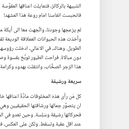
الشبيهة بالركائز،‏ فتمايلت اعناقها المقوَّس
فانحبست انفاسنا امام روعة هذا المشهد!‏
لم يزعجها وجودنا،‏ واتَّجهت معا الى أيكة من
وأخذت هذه الحيوانات العملاقة الوديعة تق
الطويل.‏ وهناك،‏ في الاعالي،‏ ادخلت ر
دون مبالاة.‏ فراحت الطيور توبِّخ بقسوة وصخ
هذا الزجر الصخَّاب،‏ وانتقلت بهدوء وكرامة
سريعة ورشيقة
كل مَن رأى هذه المخلوقات مادَّةً اعناقه
ان يتصوَّر جمالها ورشاقتها الحقيقيين وهي
فحركاتها رشيقة وسَلِسة.‏ وحين تعدو في المر