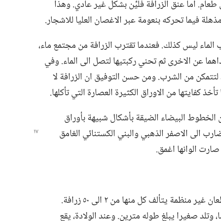
سنتيمترا بحثا عن طعام.‏ اما عنق الزرافة فليِّن بشكل غير عادي.‏ وهذا
 مذهلة فيما تحركه بنعومة عبر الاغصان العليا للاشجار.‏
ب الماء ليس كذلك.‏ فعندما تقترب الزرافة من مجتمع ماء،‏
داهما عن الاخرى ثم تحني ركبتيها لتصل الى الماء.‏ وفي
لتتمكن من الشرب.‏ ومن حسن التوفيق ان الزرافة لا
 تأخذ كفايتها من الاوراق الكثيرة العصارة التي تأكلها.‏
ن الخطوط البيضاء الضيقة بأشكال شبيهة بأوراق
لضارب الى الاصفر الذهبي والبني الكستنائي الغامق
صارت الوانها اغمق.‏
الزرافات مخلوقات اجتماعية،‏ تتنقل في قطعان غير منظمة يتألف كل منها من ٢ الى ٥٠ زرافة.‏
فترة حمل الانثى بين ٤٢٠ و ٤٦٨ يوما،‏ وتلد صغيرا يبلغ طوله مترين.‏ وعند الولادة،‏ يقع