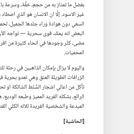
بفضل ما تمتاز به من حجم،‏ خفَّة،‏ وسرعة بال
غير الاسود.‏ إلّا ان الانسان هو الذي اصطا
السعي دون هوادة وراء جلدها الجميل،‏ لحمها
البعض انه يملك قوى سحرية —‏ تواجه
الآ
مضى،‏ كثُر وجودها في انحاء كثيرة من افري
المحميات.‏
واليوم لا يزال بإمكان الذاهبين في رحلة للت
الزرافات الطويلة العنق وهي تعدو بحرية ف
تأكل من اعالي اشجار السَّنْط الشائكة او تحد
الرائع،‏ بشكله الفريد المميز وطبعه الوديع،
المبدعة والشخصية الفريدة للاله الكلي القدرة
‏[الحاشية]‏