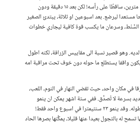
الصغير حرفيا الى الارض من علوّ يزيد على مترين،‏ ساقطًا على رأسه!‏ لكن بعد ١٥ دقيقة ودون
مستعدا ليرضع.‏ بعد اسبوعين او ثلاثة،‏ يبتدئ الصغير
لسَّنْط،‏ وسرعان ما يكسب قوة كافية ليجاري خطوات
ديه.‏ وهو قصير نسبة الى مقاييس الزرافة،‏ لكنه اطول
يكون واقفا يستطلع ما حوله دون خوف تحت مراقبة امه
قا في مكان واحد،‏ حيث تقضي النهار في النوم،‏ اللعب،‏
ديد بسرعة لا تُصدَّق.‏ ففي ستة اشهر يمكن ان ينمو
الصغير مترا،‏ وفي سنة يمكن ان يتضاعف طوله.‏ وقد ينمو ٢٣ سنتيمترا في اسبوع واحد فقط!‏
تسمح له بالتجول بعيدا عنها قليلا،‏ يمكِّنها بصرها الحاد