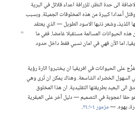
اضافة الى حدة النظر،‏ للزرافة اعداء قلائل في البرية
د وقتل أعدادا كبيرة من هذه المخلوقات الجميلة.‏ وبسبب
 اللذيذ،‏ وشعر ذنبها الاسود الطويل —‏ الذي يعتقد
ن هذه الحيوانات المسالمة مستقبلا غامضا.‏ ففي ما
قيا،‏ اما الآن فهي في امان نسبي فقط داخل حدود
فرُّج على الحيوانات في افريقيا ان يختبروا اثارة رؤية
ي السهول الخضراء الشاسعة.‏ وهناك يمكن ان تُرى وهي
ق الى البعيد بطريقتها التقليدية.‏ ان هذا المخلوق
‏ هو حقا اعجوبة في التصميم —‏ دليل آخر على العبقرية
،‏ يهوه.‏ —‏
مزمور ١٠٤:‏٢٤
‏.‏