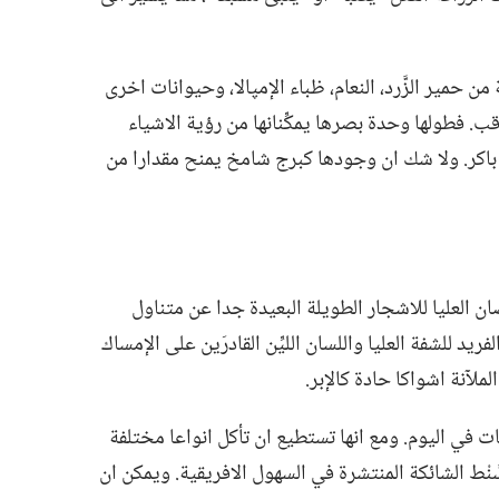
مير الزَّرد،‏ النعام،‏ ظباء الإمپالا،‏ وحيوانات اخرى
ب.‏ فطولها وحدة بصرها يمكِّنانها من رؤية الاشياء
كر.‏ ولا شك ان وجودها كبرج شامخ يمنح مقدارا من
ان العليا للاشجار الطويلة البعيدة جدا عن متناول
ريد للشفة العليا واللسان الليِّن القادرَين على الإمساك
لآنة اشواكا حادة كالإبر.‏
 كيلوڠراما من النبات في اليوم.‏ ومع انها تستطيع ان تأكل انواعا مختلفة
َّنْط الشائكة المنتشرة في السهول الافريقية.‏ ويمكن ان