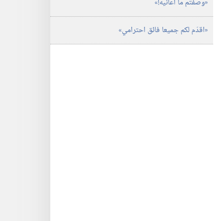
‏«وصفتم ما اعانيه!‏»‏
‏«اقدّم لكم جميعا فائق احترامي»‏