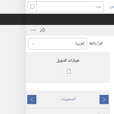
خول
بحث
اقرأ باللغة
خيارات التنزيل
خيارات
تنزيل
الاصدارات
المجلات
المحتويات
‏‎٢٢‏ ‏‎أيلول/
ما
ما
سبتمبر‏
يسبق
يلي