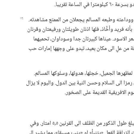
لساعة تقريبا.‏
‏ ووداعته وطبعه
المسالم يجعلان من الممتع مشاهدته.‏
نه فريد وأخَّاذ،‏ فلها اذنان طويلتان ورفيعتان وقرنان
ر الاسود.‏ عيناها كبيرتان جدا وسوداوان،‏ تحميهما
فة من علٍ الى مكان بعيد،‏ تبدو على وجهها إمارات حب
 لمظهرها الجميل،‏ خجلها،‏ هدوئها،‏ وسلوكها المسالم.‏
رمزا الى السلام وحسن النية بين الدول.‏ واليوم لا يزال
م الافريقية القديمة على الصخور.‏
الزرافة اطول جميع الحيوانات.‏ فيمكن ان يبلغ طول الذكور من الظلف الى القرنين ٥‏,٥ امتار.‏ وفي
ت الزرافة الفعل «يتنبأ» او «ينبئ مسبقا»،‏ مما يشير الى