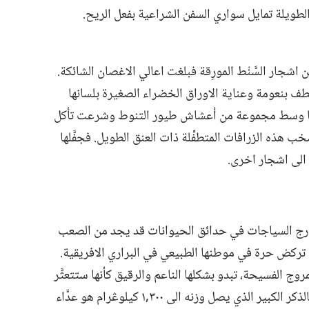
ة الطويلة تمايل سواري السفن الشراعية بفعل الريح.‏
 اشجار السَّنْط المورِقة فبلغت اعالي الاغصان الشائكة.‏
طف بنعومة وعناية الاوراق الخضراء الصغيرة بلسانها
ؤوسها وسط مجموعة من أعشاش طيور التنوط وشرعت تأكل
ب هذه الزرافات المتطفِّلة ذات العنق الطويل.‏ فجفَّلها
 الى اشجار اخرى.‏
ا خارج السياجات في حدائق الحيوانات قد يجد من الصعب
 تركض حرة في موطنها الطبيعي في البراري الافريقية.‏
وج الفسيحة،‏ تبدو بشكلها الناعم والرقيق كأنها ستتعثَّر
عند اقل عقبة وتسقط.‏ ولكن على العكس،‏ فالذكر الكبير الذي يصل وزنه الى ٣٠٠‏,١ كيلوڠرام هو عدَّاء