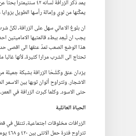
يمد ذكر الزرافة لسانه ٤٢ 
يمكِّنها من لوي وإمالة رأسها الطويل بزوايا
ان بلوغ الاعالي سهل على الزرافة،‏ لكنَّ شر
يجب ان تُبعِد ببطء قائمتيها الاماميتين اح
هذا الوضع الصعب تمدّ عنقها الى اقصى حد 
تحتاج الى الشرب مرارا كثيرة،‏ لأنها غالبا ما
يزدان عنق وكَشْحَا الزرافة بشبكة جميلة م
الاشجار.‏ وتتراوح
ألوان ثوبها بين الاسمر ا
حتى الاسود.‏ وكلما كبرت الزرافة في العمر،‏ 
الحياة العائلية
تتراوح 