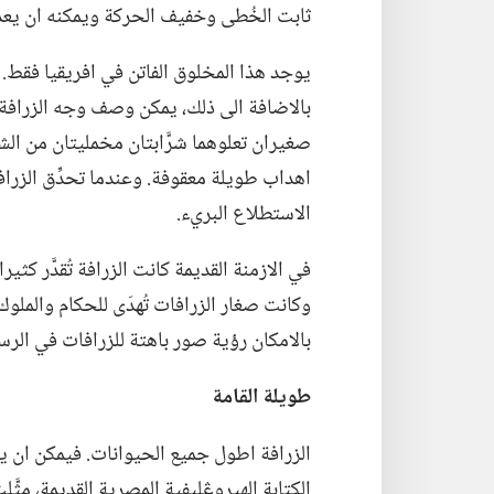
ثابت الخُطى وخفيف الحركة ويمكنه ان يعدو بسرعة ٦٠ كيلومترا في ا
يوجد هذا المخلوق الفاتن في افريقيا فقط.
بالاضافة الى ذلك،‏ يمكن وصف وجه الزرافة بأ
صغيران تعلوهما شرَّابتان مخمليتان من الشع
اهداب طويلة معقوفة.‏ وعندما تحدِّق الزرا
الاستطلاع البريء.‏
في الازمنة القديمة كانت الزرافة تُقدَّر كثيرا
وكانت صغار الزرافات تُهدَى للحكام والملوك 
بالامكان رؤية صور باهتة للزرافات في الرسو
طويلة القامة
الكتابة الهيروڠليفية المصرية القديمة،‏ مثَّل