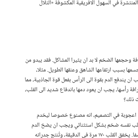
لمنتشرة في السهول الافريقية المكشوفة «التلال
ة وحجمها الضخم لا بد ان يثيرا المشاكل.‏ فقد يبدو من
ها بسبب ارتفاعها الشاهق وعنقها الطويل.‏ مثلا،‏
ان يندفع الدم بقوة الى الرأس بفعل قوة الجاذبية،‏ مما
افة رأسها،‏ يجب ان يعود دمها باندفاع شديد الى القلب،‏
 ذلك؟‏
قا اعجوبة في التصميم،‏ انه مصنوع خصوصا ليخدم
فالقلب نفسه ضخم بشكل استثنائي ويجب ان يضخ الدم
بقوة الى الدماغ،‏ الذي يعلوه ثلاثة امتار ونصفا.‏ يخفق القلب ١٧٠ مرة في الدقيقة،‏ وتُنتج جدرانه