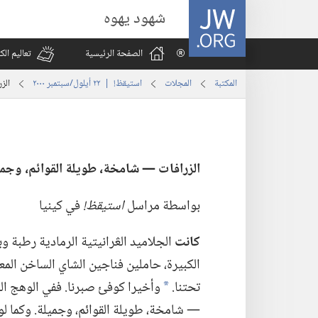
JW.ORG
شهود يهوه
الصفحة الرئيسية
تعاليم ال
المكتبة
المجلات
استيقظ‏!‏ | ‏‎٢٢‏ ‏‎أيلول/سبتمبر‏ ‎٢٠٠٠
الز
الزرافات —‏ شامخة،‏ طويلة القوائم،‏ وجم
بواسطة مراسل
استيقظ!‏
في كينيا
كانت
الجلاميد الڠرانيتية الرمادية رطبة وب
الكبيرة،‏ حاملين فناجين الشاي الساخن الم
تحتنا.‏
وأخيرا كوفئ صبرنا.‏ ففي الوهج الخ
*
—‏ شامخة،‏ طويلة القوائم،‏ وجميلة.‏ وكما لو