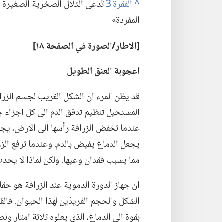
^
تُدعى التلال الصخرية الصغيرة ا
المفردة».‏
‏[الاطار/‏الصورة
في
الصفحة ١٨]‏
اعجوبة العنق الطويل
قد يظن المرء ان الشكل الغريب لجسم الزراف
المستحيل تنظيم تدفق الدم الى كل اجزاء جسم
عندما تخفض الزرافة رأسها الى الارض،‏ يجب 
يجعل الدماغ يفيض بالدم.‏ وعندما ترفع الزر
مما يسبب فقدان وعيها.‏ ولكن لماذا لا يحدث
ان جهاز الدورة الدموية عند الزرافة هو ح
الشكل والحجم الفريدَين لهذا الحيوان.‏ 