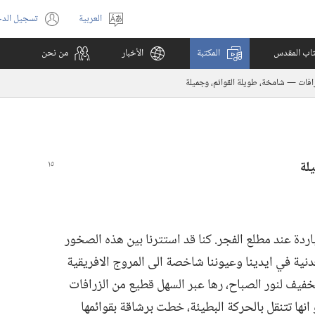
العربية
تسجيل الد
اختر
(يفتح
اللغة
نافذة
كتاب المقدس
المكتبة
الأخبار
من نحن
جديدة)
رافات —‏ شامخة،‏ طويلة القوائم،‏ وجميلة
يلة
اردة عند مطلع الفجر.‏ كنا قد استترنا بين هذه الصخور
عدنية في ايدينا وعيوننا شاخصة الى المروج الافريقية
فيف لنور الصباح،‏ رها عبر السهل قطيع من الزرافات
 انها تتنقل بالحركة البطيئة،‏ خطت برشاقة بقوائمها