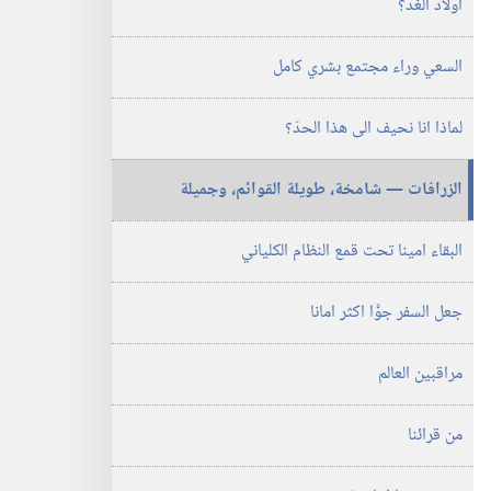
اولاد الغد؟‏
‎٢٠٠٠
السعي وراء مجتمع بشري كامل
لماذا انا نحيف الى هذا الحدّ؟‏
الزرافات —‏ شامخة،‏ طويلة القوائم،‏ وجميلة
البقاء امينا تحت قمع النظام الكلياني
جعل السفر جوًّا اكثر امانا
مراقبين العالم
من قرائنا