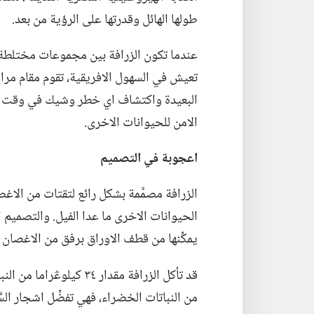
طولها الهائل وقدرتها على الرؤية من بعد.‏
عندما تكون الزرافة بين مجموعات مختلطة من ح
تعيش في السهول الافريقية،‏ تقوم مقام مراق
البعيدة واكتشاف اي خطر وشيك في وقت با
الامن للحيوانات الاخرى.‏
اعجوبة
في
التصميم
الزرافة مصمَّمة بشكل رائع لتقتات من الاغص
الحيوانات الاخرى ما عدا الفيل.‏ والتصميم الف
يمكِّنها من قطف الاوراق برفق من الاغصان الم
قد تأكل الزرافة مقدار ٣٤
من النباتات الخضراء،‏ فهي تفضِّل اشجار الس