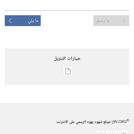
ما يسبق
ما يلي
خيارات التنزيل
خيارات
تنزيل
الاصدارات
المجلات
٨‏ ‏‎أيلول/
®
JW.ORG
:‏ موقع شهود يهوه الرسمي على الانترنت
سبتمبر‏
‎٢٠٠٠