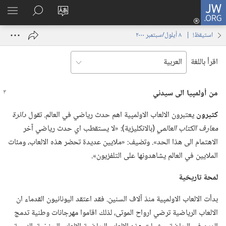
JW.ORG
تسجيل
تغيير
البحث
اظهر
الدخول
لغة
في
القائم
(يفتح
استيقظ‏!‏ | ‏‎ ٨‏ ‏‎أيلول/سبتمبر‏ ‎٢٠٠٠
الموقع
JW.‎ORG
نافذة
جديدة)
اقرأ باللغة
من أولمپيا الى سيدني
كثيرون
يعتبرون الالعاب الاولمپية اهم حدث رياضي في العالم.‏ تقول
دائرة
معارف الكتاب العالمي
‏(‏بالانكليزية)‏:‏ «لا يستقطب اي حدث رياضي آخر
الاهتمام الى هذا الحد».‏ وتضيف:‏ «ملايين عديدة تحضر هذه الالعاب،‏ ومئات
الملايين في العالم يشاهدونها على التلفزيون».‏
لمحة تاريخية
بدأت الالعاب الاولمپية منذ آلاف السنين.‏ فقد اعتقد اليونانيون القدماء ان
الالعاب الرياضية ترضي ارواح الموتى،‏ لذلك اقاموا مهرجانات وطنية تدمج