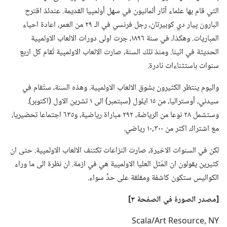
التي قام بها علماء آثار ألمانيون في سهل أولمپيا القديمة.‏ عندئذ اقترح
البارون پيار دي كوبيرتان،‏ رجل فرنسي في الـ‍ ٢٩ من العمر،‏ اعادة احياء
المباريات.‏ وهكذا،‏ في سنة ١٨٩٦،‏ جرت اولى دورات الالعاب الاولمپية
الحديثة في اثينا.‏ ومنذ تلك السنة،‏ صارت الالعاب الاولمپية تُقام كل اربع
سنوات باستثناءات نادرة.‏
واليوم ينتظر الكثيرون بشوق الالعاب الاولمپية.‏ وهذه السنة،‏ ستُقام في
سيدني،‏ أوستراليا،‏ من ١٥ ايلول (‏سبتمبر)‏ الى ١ تشرين الاول (‏اكتوبر)‏.‏
وستشمل ٢٨ نوعا من الرياضة،‏ ٢٩٢ مباراة رياضية،‏ و٦٣٥ اجتماعا تحضيريا،‏
مع اشتراك اكثر من ٣٠٠‏,١٠ رياضي.‏
لكن في السنوات الاخيرة،‏ صارت النزاعات تكتنف الالعاب الاولمپية.‏ حتى ان
كثيرين يقولون ان المُثل العليا الاولمپية هي في ازمة.‏ ان نظرة الى ما وراء
الكواليس ستكون كاشفة ومقلقة على حدٍّ سواء.‏
‏[مصدر الصورة
في
الصفحة ٣]‏
Scala/Art Resource,‎ NY