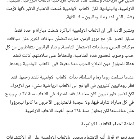
الدين في الرياضة.‏ وشملت هذه الالعاب الرياضية الالعاب البرزخية،‏ النيمية،‏
الاولمپية،‏ والپثْيادية.‏ لكنَّ الالعاب الاولمپية مُنحت الاعتبار الاكبر لأنها كرَّمت
زفسًا،‏ الذي اعتبره اليونانيون ملك الآلهة.‏
وتشير الادلة الى ان الالعاب الاولمپية الباكرة شملت مباراة واحدة فقط،‏
سباق العدْو.‏ لكن مع مرور الزمن،‏ صارت تتضمَّن سباقات اخرى مثل سباقات
مركبات الخيل،‏ ومباريات الاحتمال القاسية.‏ وصار الزائرون يتقاطرون من كل
حدب وصوب لحضور هذه المناسبة.‏ وللحفاظ على سلامتهم،‏ كانت تُعقد
هدنة للحؤول دون اندلاع الحرب مدة معينة قبل الالعاب الاولمپية وبعدها.‏
عندما تسلمت روما زمام السلطة،‏ بدأت الالعاب الاولمپية تفقد زخمها.‏ فقد
نظر رومانيون كثيرون في الواقع الى الالعاب الرياضية بشيء من الازدراء.‏
لكنَّ الامبراطور نيرون كان مختلفا.‏ فقد اشترك في الالعاب سنة ٦٧ ب‌م وربح
في كل مباراة شارك فيها.‏ ولا عجب!‏ فالمتبارون الآخرون ما كانوا ليجرؤوا
على منافسته!‏ لكن بحلول سنة ٣٩٤ ب‌م،‏ أُلغيت الالعاب الاولمپية.‏
اعادة احياء الالعاب الاولمپية
بعد نحو ١٥ قرنا،‏ أُثير الاهتمام مجددا بالالعاب الاولمپية على اثر الاكتشافات