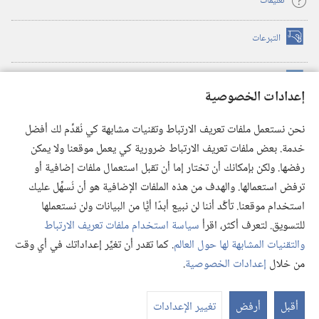
تعليمات
التبرعات
(يفتح
نافذة
جديدة)
مكتبة برج المراقبة الالكترونية
™
(يفتح
إعدادات الخصوصية
نافذة
JW Hub
جديدة)
(يفتح
نحن نستعمل ملفات تعريف الارتباط وتقنيات مشابهة كي نُقدِّم لك أفضل
نافذة
®
خدمة. بعض ملفات تعريف الارتباط ضرورية كي يعمل موقعنا ولا يمكن
تطبيق
JW Library
جديدة)
رفضها. ولكن بإمكانك أن تختار إما أن تقبل استعمال ملفات إضافية أو
مكتبة برج المراقبة
ترفض استعمالها. والهدف من هذه الملفات الإضافية هو أن نُسهِّل عليك
استخدام موقعنا. تأكَّد أننا لن نبيع أبدًا أيًّا من البيانات ولن نستعملها
للتسويق. لتعرف أكثر، اقرأ
سياسة استخدام ملفات تعريف الارتباط
والتقنيات المشابهة لها حول العالم
. كما تقدر أن تغيِّر إعداداتك في أي وقت
Copyright
© 2026 .Watch Tower Bible and Tract Society of Pennsylvania
من خلال
إعدادات الخصوصية
.
شروط الاستخدام
|
سياسة الخصوصية
|
إعدادات الخصوصية
عر
الم
أقبل
أرفض
تغيير الإعدادات