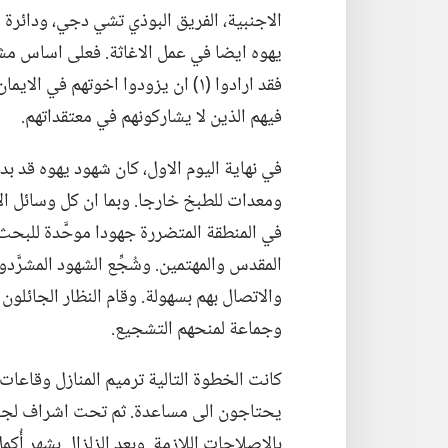
الاجنبية،‏ الفريق البوذي تشي دجي،‏ ودائرة
يهوه ايضا في عمل الاغاثة.‏ فعلى اساس م
فيهم الذين لا يشاركونهم في معتقداتهم.‏
في نهاية اليوم الاول،‏ كان شهود يهوه قد بدأ
ومعدات للطبخ خارجا.‏ وبما ان كل وسائل ال
في المنطقة المتضررة جهودا موحَّدة للبحث 
المقدس والمهتمين.‏ وشُجِّع الشهود المشرَّدو
والاتصال بهم بسهولة.‏ وقام النظار الجائلو
وجماعة لمنحهم التشجيع.‏
كانت الخطوة التالية ترميم المنازل وقاعات ا
يحتاجون الى مساعدة.‏ ثم تحت اشراف لجنة ال
بالاصلاحات اللازمة.‏ وبعد الزلزال بشهر أُكمل