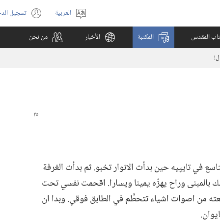
العربية
تسجيل الد
اختر
(يفتح
اللغة
نافذة
كتاب المقدس
المكتبة
الأخبار
من نحن
جديدة)
ل!‏
سع في تايپيه حين بدأت الانوار تخبو.‏ ثم بدأت الغرفة
سك بالمبنى وراح يهزّه يمينا ويسارا.‏ اقحمت نفسي تحت
 من اصوات اشياء تتحطَّم في الطابق فوقي.‏ وبدا ان
وان.‏