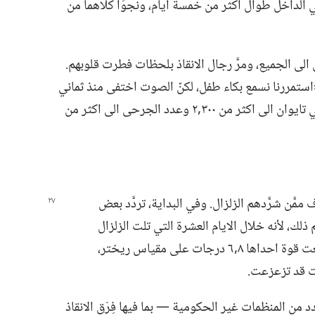
الداخل طوال اكثر من خمسة ايام،‏ ونجوَا كلاهما من
ى الجميع،‏ ومرَّ رجال الانقاذ بلحظات فطرت قلوبهم.‏
«استمررنا نسمع بكاء طفل،‏ لكنّ الصوت اختفى منذ ثماني
ساعات».‏ وفي النهاية ارتفع عدد الوفيات في تايوان الى اكثر من ٣٠٠‏,٢ وعدد الجرحى الى اكثر من
َّن شرَّدهم الزلزال.‏ وفي البداية،‏ تردَّد بعض
 ذلك،‏ لأنه خلال الايام العشرة التي تلت الزلزال
الاول سُجِّل ما يقارب ٠٠٠‏,١٠ هزة لاحقة!‏ وبلغت قوة احداها ٨‏,٦ درجات على مقياس ريختر،‏
ت قد تزعزعت.‏
د من المنظمات غير الحكومية —‏ بما فيها فِرَق الانقاذ