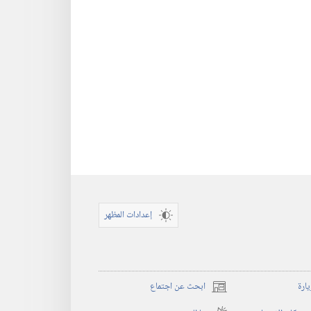
إعدادات المظهر
يارة
ابحث عن اجتماع
(يفتح
نافذة