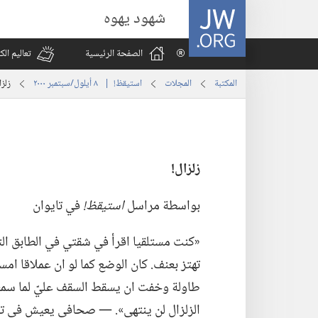
JW.ORG
شهود يهوه
الصفحة الرئيسية
تعاليم ال
المكتبة
المجلات
استيقظ‏!‏ | ‏‎ ٨‏ ‏‎أيلول/سبتمبر‏ ‎٢٠٠٠
زلزا
زلزال!‏
بواسطة مراسل
استيقظ!‏
في تايوان
‏«كنت مستلقيا اقرأ في شقتي في الطابق التا
تهتز بعنف.‏ كان الوضع كما لو ان عملاقا ام
طاولة وخفت ان يسقط السقف عليّ لما سمعته
الزلزال لن ينتهي».‏ —‏ صحافي يعيش في تاي