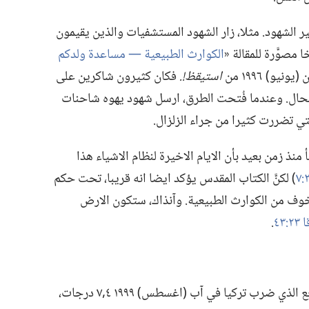
ر الشهود.‏ مثلا،‏ زار الشهود المستشفيات والذين يقيمون
مصوَّرة للمقالة «‏
الكوارث الطبيعية —‏ مساعدة ولدكم
استيقظ!‏.‏
فكان كثيرون شاكرين على
لحال.‏ وعندما فُتحت الطرق،‏ ارسل شهود يهوه شاحنات
لتي تضررت كثيرا من جراء الزلزال.‏
نذ زمن بعيد بأن الايام الاخيرة لنظام الاشياء هذا
‏)‏ لكنَّ الكتاب المقدس يؤكد ايضا انه قريبا،‏ تحت حكم
 خوف من الكوارث الطبيعية.‏ وآنذاك،‏ ستكون الارض
:‏٤٣
‏.‏
بالمقابل،‏ بلغت قوة الزلزال المفجع الذي ضرب تركيا في آب (‏اغسطس)‏ ١٩٩٩ ٤‏,٧ درجات،‏