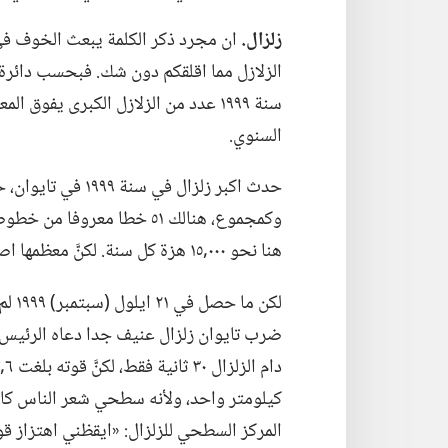
زلزال.‏
ان مجرد ذكر الكلمة يبعث الخوف في
الزلازل مما اقلقكم دون شك.‏ فبحسب دائرة
سنة ١٩٩٩ عدد من الزلازل الكبرى يفوق
السنوي.‏
حدث اكبر زلزال في 
وكمجموع،‏ هنالك ٥١ خطا معرو
هنا نحو ٠٠٠‏,١٥ هزة كل سنة.‏ لكنَّ معظمها اصغر من ان يشعر به المرء.‏
ضرب تايوان زلزال عنيف جدا دعاه الرئيس ل
دام الزلزال ٣٠ ثانية فقط،‏ لكنَّ قوته بلغت ٦‏,٧ درجات على مقياس ريختر.‏
كيلومتر واحد،‏ ولأنه سطحي شعر الناس كا
المركز السطحي للزلزال:‏ «ايقظني اهتزاز قو