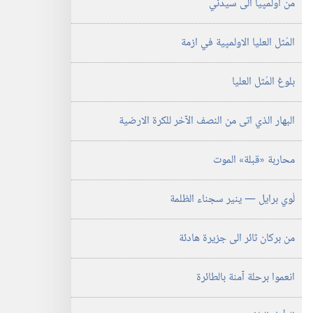
من أولمپيا الى سيدني
سبتمبر‏
‎٢٠٠٠
المُثل العليا الاولمپية في ازمة
بلوغ المُثل العليا
البهار الذي اتى من النصف الآخر للكرة الارضية
محاربة «قبلة» الموت
لْوي برايل —‏ ينير سجناء الظلمة
من بركان ثائر الى جزيرة هادئة
انعموا برحلة آمنة بالطائرة