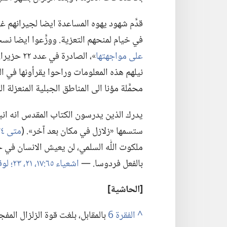
قدَّم شهود يهوه المساعدة ايضا لجيرانهم غي
في خيام لمنحهم التعزية.‏ ووزَّعوا ايضا نسخا 
على مواجهتها
‏»،‏ الصادرة في عدد ٢٢ حزيران (‏يونيو)‏ ١٩٩٦ من
نيلهم هذه المعلومات وراحوا يقرأونها في ا
محمَّلة مؤنا الى المناطق الجبلية المنعزلة ا
يدرك الذين يدرسون الكتاب المقدس انه انبأ م
ستسمها «زلازل في مكان بعد آخر».‏ (‏
متى ٢٤:‏٧
ملكوت اللّٰه السلمي،‏ لن يعيش الانسان في
بالفعل فردوسا.‏ —‏
اشعياء ٦٥:‏١٧،‏
٢١،‏
٢٣؛‏
لوقا ٢٣
‏[الحاشية]‏
^