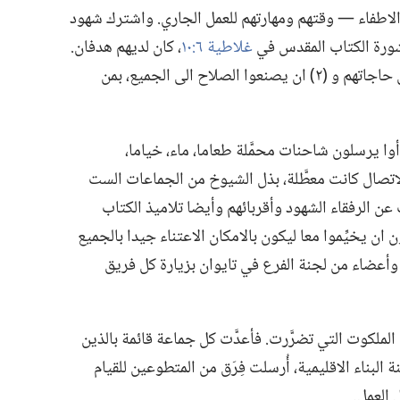
 الاطفاء —‏ وقتهم ومهارتهم للعمل الجاري.‏ واشترك شهود
شورة الكتاب المقدس في
غلاطية ٦:‏١٠
‏،‏ كان لديهم هدفان.‏
فقد ارادوا (‏١)‏ ان يزودوا اخوتهم في الايمان حاجاتهم و (‏٢)‏ ان يصنعوا الصلاح الى الجميع،‏ بمن
وا يرسلون شاحنات محمَّلة طعاما،‏ ماء،‏ خياما،‏
اتصال كانت معطَّلة،‏ بذل الشيوخ من الجماعات الست
عن الرفقاء الشهود وأقربائهم وأيضا تلاميذ الكتاب
ن ان يخيِّموا معا ليكون بالامكان الاعتناء جيدا بالجميع
ن وأعضاء من لجنة الفرع في تايوان بزيارة كل فريق
لملكوت التي تضرَّرت.‏ فأعدَّت كل جماعة قائمة بالذين
بناء الاقليمية،‏ أُرسلت فِرَق من المتطوعين للقيام
 العمل.‏