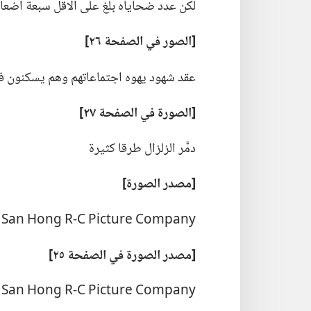
لكن عدد ضحاياه بلغ على الاقل سبعة اضعاف
‏[الصور
في
الصفحة ٢٦]‏
عقد شهود يهوه اجتماعاتهم وهم يسكنون ف
‏[الصورة
في
الصفحة ٢٧]‏
دمَّر الزلزال طرقا كثيرة
‏[مصدر الصورة]‏
San Hong R-C Picture Company
‏[مصدر الصورة
في
الصفحة ٢٥]‏
San Hong R-C Picture Company