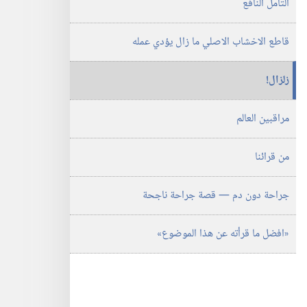
التأمل النافع
قاطع الاخشاب الاصلي ما زال يؤدي عمله
زلزال!‏
مراقبين العالم
من قرائنا
جراحة دون دم —‏ قصة جراحة ناجحة
‏«افضل ما قرأته عن هذا الموضوع»‏