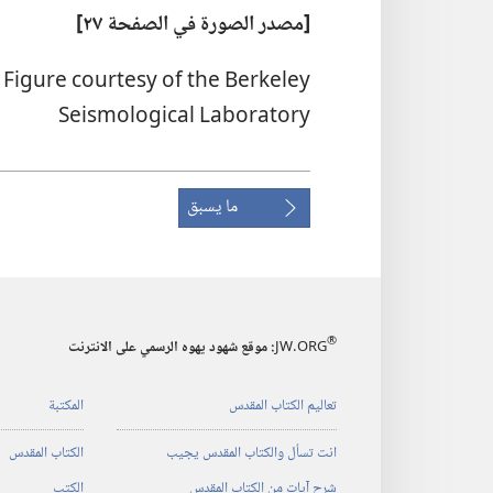
‏[مصدر الصورة
في
الصفحة ٢٧]‏
 Figure courtesy of the Berkeley
Seismological Laboratory
ما يسبق
®
JW.ORG
:‏ موقع شهود يهوه الرسمي على الانترنت
تعاليم الكتاب المقدس
المكتبة
انت تسأل والكتاب المقدس يجيب
الكتاب المقدس
شرح آيات من الكتاب المقدس
الكتب