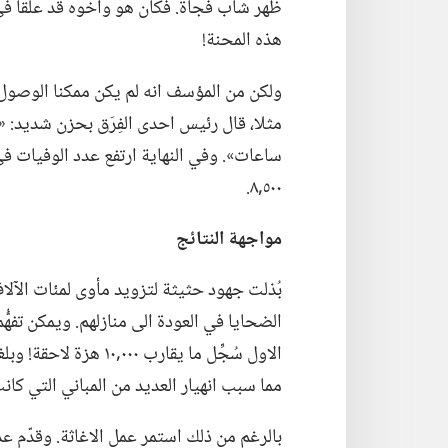
ظهر شاب فجأة.‏ فكان هو وأخوه قد علقا في 
هذه المحنة!‏
ولكن من المؤسف انه لم يكن ممكنا الوصول ال
مثلا،‏ قال رئيس احدى الفِرَق بحزن شديد:‏ 
٥٠٠‏,٨.‏
مواجهة النتائج
بُذلت جهود حثيثة لتزويد مأوى لمئات الآلاف مم
الضحايا في العودة الى منازلهم.‏ ويمكن تفهُّم
مما سبب انهيار العديد من المباني التي كان
بالرغم من ذلك استمر عمل الاغاثة.‏ وقدّم عد