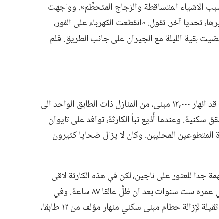
سبب الاشياء المتساقطة والزجاج المتحطِّم».‏ وواجهت
ا،‏ تحديا آخر.‏ تقول:‏ «انقطعت الكهرباء على الفور،‏
يت بقية الليلة مع الجيران على جانب الطريق.‏ فلم
عند بزوغ الفجر بانت تأثيرات الزلزال.‏ فكان قد انهار ٠٠٠‏,١٢ مبنى،‏ من المنازل ذات الطابق الواحد الى
 سكنية.‏ وعندما أُذيع نبأ الكارثة،‏ توافد على تايوان
قاذ من ٢٣ بلدا لمساعدة المتطوعين المحليين.‏ وكان لا يزال ضحايا كثيرون
تلي الكارثة مهمة جدا للعثور على ناجين،‏ لكن في هذه الكارثة لاقى
رجال الانقاذ بعض المفاجآت.‏ مثلا،‏ أُنقذ صبي عمره ست سنوات بعد ان ظلَّ عالقا ٨٧ ساعة.‏ وفي
تايپيه،‏ فيما كان العمال يستخدمون معدات ثقيلة لإزالة حطام مبنى سكني منهار مؤلف من ١٢ طابقا،‏