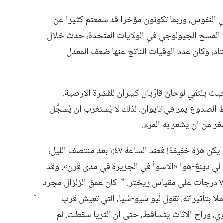
 النفوس،‏ وربما تكونون مؤخرا قد سمعتم كثيرا عن
 المسح الجيولوجي في الولايات المتحدة،‏ حدث خلال
 المعتاد،‏ وكان عدد الوفيات الناتج عنها ضعف المعدل
سنة ١٩٩٩ في تايوان،‏ حيث يلتقي لوحان قارّيان كبيران للقشرة الارضية.‏
فا من خطوط الصدوع يمر في تايوان.‏ لذلك لا يُستغرب ان يُسجَّل
لكن ما حصل في ٢١ ايلول (‏سبتمبر)‏ ١٩٩٩ لم يكن هزة خفيفة!‏ فعند الساعة ٤٧:‏١ بعد منتصف الليل،‏
ي دينڠ-‏هوا «الاسوأ في الجزيرة في مدى قرن».‏ وقد
كان عمق الزلزال مجرد
*
ملا
بتأثيراته.‏ تقول لْيو سْيو-‏سْيا،‏ التي تعيش قرب
ي،‏ وراح الاثاث يتساقط،‏ حتى ان الثريا سقطت.‏ لم