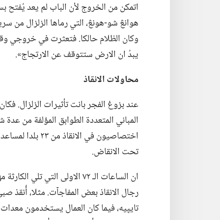
اتمكن من الخروج لأن الباب لم يعد يُفتح ب
هوانڠ شو-‏هونڠ،‏ التي رماها الزلزال من سريره
وكان الظلام حالكا.‏ فتعثرت في خروجي وقض
يبدُ ان الارض ستتوقف عن الارتجاج».‏
محاولات الانقاذ
المباني المتعددة الطوابق المؤلفة من عدة شقق
اختصاصيون في الان
تحت الانقاض.‏
ان الساعات الـ‍ ٧٢ الاولى التي 