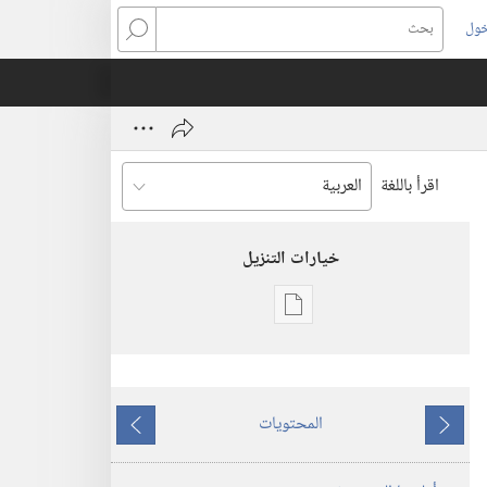
خول
بحث
اقرأ باللغة
خيارات التنزيل
خيارات
تنزيل
الاصدارات
المجلات
المحتويات
ما
ما
٨‏ ‏‎أيلول/
يسبق
يلي