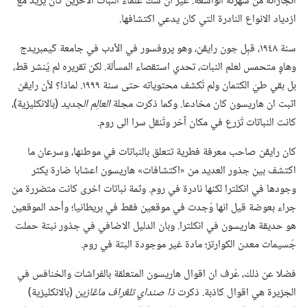
انجازاته من شهرته الواسعة.‏ غير ان شك علماء النبات الآخرين كان يزيد مع
ازدياد الانواع النادرة التي كان يدعي اكتشافها.‏
سنة ١٩٤٨،‏ قبِل جون رايڤن،‏ وهو پروفسور في الأدب في جامعة كَيمبريدج
وهاوٍ متحمس لعلم النبات،‏ تحدي استقصاء المسألة.‏ لكن تقريره لم يُنشر قط،‏
بل بقي طيّ الكتمان ولم تُكشف محتوياته حتى سنة ١٩٩٩.‏ لماذا؟‏ لأن رايڤن
اثبت ان هاريسون كان مخادعا.‏ وكما ذكرت مجلة
العالِم الجديد
‏(‏بالانكليزية)‏،‏
كانت النباتات تُزرع في مكان آخر وتُنقل سرا الى روم.‏
كان رايڤن صاحب معرفة فطرية تتعلق بالنباتات في موطنها،‏ وسرعان ما
اكتشف بين جذور العديد من «اكتشافات» هاريسون اعشابا ضارة يكثر
وجودها في انكلترا لكنها نادرة في روم.‏ وثمة نباتات اخرى كانت متضررة من
جراء بعوضة قيل انها وُجدت في موقعين فقط في بريطانيا؛‏ وأحد الموقعين
هو حديقة هاريسون في انكلترا.‏ وبان الدليل الاضافي في جذور نبتة حملت
جُسيمات معدن الكوارتز؛‏ مادة غير موجودة البتة في روم.‏
فضلا عن ذلك،‏ عُرف ان اقوال هاريسون المتعلقة بالفراشات والخنافس في
الجزيرة هي اقوال كاذبة.‏ ذكرت
ذا صنداي تلڠراف ماڠازين
‏(‏بالانكليزية)‏