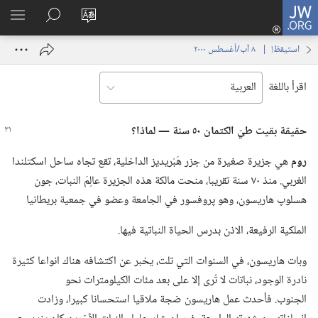
JW.ORG
تسجيل
تغيير
البحث
اظهر
الدخول
لغة
في
القائم
(يفتح
استيقظ‏!‏ | ‏‎ ٨‏ ‏‎آب/أغسطس‏ ‎٢٠٠٠
الموقع
JW.‎ORG
نافذة
جديدة)
اقرأ باللغة
حقيقة بقيت طيّ الكتمان ٥٠ سنة —‏ لماذا؟‏
روم
هي جزيرة صغيرة من جزر هَبْريديز الداخلية،‏ تقع تجاه ساحل اسكتلندا
الغربي.‏ منذ ٧٠ سنة تقريبا،‏ منحت مالكة هذه الجزيرة عالِمَ النبات،‏ جون
هسلوپ هاريسون،‏ وهو پروفسور في الجامعة وعضو في جمعية بريطانيا
الملكية الرفيعة،‏ الاذن بدرس الحياة النباتية فيها.‏
وبات هاريسون،‏ في السنوات التي تلت،‏ يخبر عن اكتشافه هناك انواعا كثيرة
نادرة الوجود،‏ نباتات لا تُرى إلا على بعد مئات الكيلومترات نحو
الجنوب.‏ فأحدث عمل هاريسون ضجة ملاقيا استحسانا كبيرا،‏ وزادت