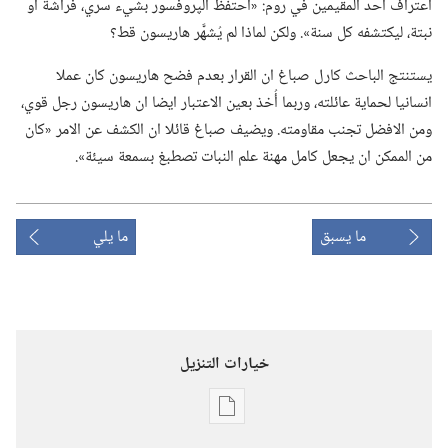
اعتراف احد المقيمين في روم:‏ «احتفظ الپروفسور بشيء سري،‏ فراشة او
نبتة،‏ ليكتشفه كل سنة».‏ ولكن لماذا لم يُشهَّر هاريسون قط؟‏
يستنتج الباحث كارل صباغ ان القرار بعدم فضح هاريسون كان عملا
انسانيا لحماية عائلته،‏ وربما أُخذ بعين الاعتبار ايضا ان هاريسون رجل قوي،‏
ومن الافضل تجنب مقاومته.‏ ويضيف صباغ قائلا ان الكشف عن الامر «كان
من الممكن ان يجعل كامل مهنة علم النبات تصطبغ بسمعة سيئة».‏
ما يسبق
ما يلي
خيارات التنزيل
خيارات
تنزيل