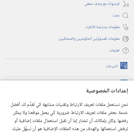
فيديوات مع وصف سمعي
بحث
معلومات مساعِدة للأطباء
معلومات للمسؤولين الحكوميين والصحافيين
تعليمات
التبرعات
(يفتح
نافذة
جديدة)
مكتبة برج المراقبة الالكترونية
™
(يفتح
إعدادات الخصوصية
نافذة
JW Hub
جديدة)
(يفتح
نحن نستعمل ملفات تعريف الارتباط وتقنيات مشابهة كي نُقدِّم لك أفضل
نافذة
®
خدمة. بعض ملفات تعريف الارتباط ضرورية كي يعمل موقعنا ولا يمكن
تطبيق
JW Library
جديدة)
رفضها. ولكن بإمكانك أن تختار إما أن تقبل استعمال ملفات إضافية أو
مكتبة برج المراقبة
ترفض استعمالها. والهدف من هذه الملفات الإضافية هو أن نُسهِّل عليك