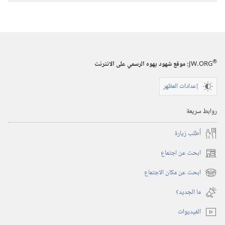
الاصدارات
المجلات
٨‏ ‏‎آب/
®
JW.ORG
:‏ موقع شهود يهوه الرسمي على الانترنت
أغسطس‏
‎٢٠٠٠
إعدادات المظهر
روابط سريعة
أُطلب زيارة
ابحث عن اجتماع
(يفتح
نافذة
ابحث عن مكان الاجتماع
(يفتح
جديدة)
نافذة
ما الجديد؟‏
جديدة)
الفيديوات