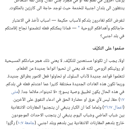
يرغب آخرون في تعلُّم لغة او في مجرد جني المال.‏ ولكن ثمة اشخاص
ينتقلون الى بلدان اجنبية للخدمة حيث توجد حاجة الى كارزين بالملكوت.‏
لنفرض انكم تغادرون بلدكم لأسباب حكيمة —‏ اسباب تأخذ في الاعتبار
حاجاتكم وأهدافكم الروحية
—‏ فماذا يمكنكم فعله لتضمنوا نجاح إقامتكم
*
في بلد اجنبي؟‏
صمِّموا على التكيُّف
اولا،‏ يجب ان تكونوا مستعدين للتكيُّف.‏ لا يعني ذلك هجر مبادئكم المسيحية
او روتينكم الروحي.‏ لكنه قد يعني ان تحبوا انواعا جديدة من الطعام،‏
تتعلموا قواعد جديدة لآداب السلوك،‏ او تحاولوا فعل الامور بطرائق جديدة.‏
وربما تكون هذه العادات الجديدة مختلفة كثيرا عما اعتدتم فعله في بلدكم.‏
في هذه الحال يكون تطبيق وصية يسوع:‏ «لا تدينوا»،‏ ملائما جدا.‏ (‏
متى
٧:‏١
‏)‏ حقا،‏ ليس لأي عرق او حضارة الحق في ادعاء التفوق على الآخرين.‏
(‏
اعمال ١٧:‏٢٦
‏)‏ وتماما كما ان الكبار ينبغي ان يتجنبوا المقارنات الانتقادية
بين شباب الماضي وشباب اليوم،‏ ينبغي ان يتجنب الاحداث الموجودون
خارج بلدهم المقارنات الانتقادية بين بلدهم وبلد اجنبي.‏ (‏
جامعة ٧:‏١٠
‏)‏ ركِّزوا