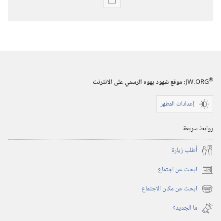
خيارات
تنزيل
الاصدارات
المجلات
‏‎٢٢‏ ‏‎تموز/
يوليو‏
®
JW.ORG
:‏ موقع شهود يهوه الرسمي على الانترنت
‎٢٠٠٠
إعدادات المظهر
روابط سريعة
أُطلب زيارة
ابحث عن اجتماع
(يفتح
نافذة
ابحث عن مكان الاجتماع
(يفتح
جديدة)
نافذة
ما الجديد؟‏
جديدة)