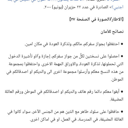
اجنبي؟‏
‏» الصادرة في عدد ٢٢ حزيران (‏يونيو)‏ ٢٠٠٠.‏
‏[الاطار/‏الصورة
في
الصفحة ٢٧]‏
نصائح للأمان
● احتفظوا بجواز سفركم،‏ مالكم،‏ وتذكرة العودة في مكان امين.‏
● احصلوا على نسختين لكلٍّ من جواز سفركم،‏ إجازة و/‏او تأشيرة الدخول
التي تحملونها،‏ تذكرة العودة،‏ والاوراق المهمة الاخرى.‏ واحتفظوا بمجموعة
من هذه النسخ معكم وأرسلوا مجموعة اخرى الى والديكم او اصدقائكم في
الموطن.‏
● أبقوا معكم دائما رقم هاتف والديكم او اصدقائكم في الموطن ورقم العائلة
المضيفة.‏
● حافظوا على سلوك طاهر مع الذين هم من الجنس الآخر،‏ سواء كانوا في
العائلة المضيفة،‏ في المدرسة،‏ في العمل،‏ او في اماكن اخرى.‏