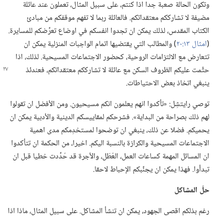
وتكون الحالة صعبة جدا اذا كنتم،‏ على سبيل المثال،‏ تعملون عند عائلة
مضيفة لا تشارككم معتقداتكم.‏ فالعائلة ربما لا تفهم موقفكم من مبادئ
الكتاب المقدس،‏ لذلك يمكن ان تجدوا انفسكم في اوضاع تعرِّضكم للمسايرة.‏
(‏
امثال ١٣:‏٢٠
‏)‏ والمطالب التي يقتضيها اتمام الواجبات المنزلية يمكن ان
تتعارض مع الالتزامات الروحية،‏ كحضور الاجتماعات المسيحية.‏ لذلك،‏ اذا
حتَّمت عليكم الظروف السكن
مع عائلة لا تشارككم معتقداتكم،‏ فعندئذ
ينبغي اتخاذ بعض الاحتياطات.‏
توصي رايتشِل:‏ «تأكدوا انهم يعلمون انكم مسيحيون.‏ ومن الأفضل ان تقولوا
لهم ذلك بصراحة من البداية».‏ فشرحكم لمقاييسكم الدينية والأدبية يمكن ان
يحميكم.‏ فضلا عن ذلك،‏ ينبغي ان توضحوا لمستخدِمكم مدى اهمية
الاجتماعات المسيحية والكرازة بالنسبة اليكم.‏ اخيرا،‏ من الحكمة ان تتأكدوا
ان المسائل المهمة كساعات العمل،‏ العُطَل،‏ والأجرة قد حُدِّدت خطيا قبل ان
تبدأوا.‏ فهذا يمكن ان يجنِّبكم الإحباط لاحقا.‏
حلّ المشاكل
رغم بذلكم اقصى الجهود،‏ يمكن ان تنشأ المشاكل.‏ على سبيل المثال،‏ ماذا اذا