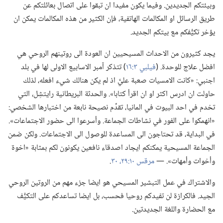
وبيئتكم الجديدين.‏ وفيما يكون مفيدا ان تبقوا على اتصال بعائلتكم عن
طريق الرسائل او المكالمات الهاتفية،‏ فإن الكثير من هذه المكالمات يمكن ان
يؤخر تكيُّفكم مع بيتكم الجديد.‏
يجد كثيرون من الاحداث المسيحيين ان العودة الى روتينهم الروحي هي
افضل علاج للوحدة.‏ (‏
فيلبي ٣:‏١٦
‏)‏ تتذكر آمبر الاسابيع الاولى لها في بلد
اجنبي:‏ «كانت الامسيات صعبة عليَّ اذ لم يكن هنالك شيء افعله،‏ لذلك
حاولت ان ادرس اكثر او ان اقرأ كتابا».‏ والحدثة البريطانية رايتشِل،‏ التي
تخدم في احد البيوت في المانيا،‏ تقدِّم نصيحة نابعة من اختبارها الشخصي:‏
«انهمكوا على الفور في نشاطات الجماعة.‏ وأسرعوا الى حضور الاجتماعات».‏
في البداية،‏ قد تحتاجون الى المساعدة للوصول الى الاجتماعات.‏ ولكن ضمن
الجماعة المسيحية يمكنكم ايجاد اصدقاء نافعين يكونون لكم بمثابة «اخوة
وأخوات وأمهات».‏ —‏
مرقس ١٠:‏٢٩،‏ ٣٠
‏.‏
والاشتراك في عمل التبشير المسيحي هو ايضا جزء مهم من الروتين الروحي
الجيد.‏ فالكرازة لن تفيدكم روحيا فحسب،‏ بل ايضا تساعدكم على التكيُّف
مع الحضارة واللغة الجديدتين.‏