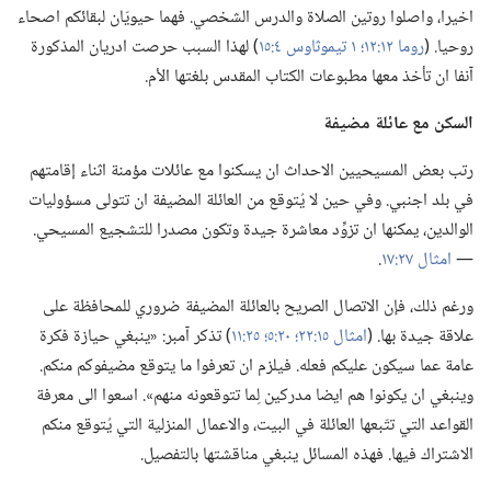
اخيرا،‏ واصلوا روتين الصلاة والدرس الشخصي.‏ فهما حيويّان لبقائكم اصحاء
روحيا.‏ (‏
روما ١٢:‏١٢؛‏
١ تيموثاوس ٤:‏١٥
‏)‏ لهذا السبب حرصت ادريان المذكورة
آنفا ان تأخذ معها مطبوعات الكتاب المقدس بلغتها الأم.‏
السكن مع عائلة مضيفة
رتب بعض المسيحيين الاحداث ان يسكنوا مع عائلات مؤمنة اثناء إقامتهم
في بلد اجنبي.‏ وفي حين لا يُتوقع من العائلة المضيفة ان تتولى مسؤوليات
الوالدين،‏ يمكنها ان تزوِّد معاشرة جيدة وتكون مصدرا للتشجيع المسيحي.‏
—‏
امثال ٢٧:‏١٧
‏.‏
ورغم ذلك،‏ فإن الاتصال الصريح بالعائلة المضيفة ضروري للمحافظة على
علاقة جيدة بها.‏ (‏
امثال ١٥:‏٢٢؛‏
٢٠:‏٥؛‏
٢٥:‏١١
‏)‏ تذكر آمبر:‏ «ينبغي حيازة فكرة
عامة عما سيكون عليكم فعله.‏ فيلزم ان تعرفوا ما يتوقع مضيفوكم منكم.‏
وينبغي ان يكونوا هم ايضا مدركين لِما تتوقعونه منهم».‏ اسعوا الى معرفة
القواعد التي تتّبعها العائلة في البيت،‏ والاعمال المنزلية التي يُتوقع منكم
الاشتراك فيها.‏ فهذه المسائل ينبغي مناقشتها بالتفصيل.‏