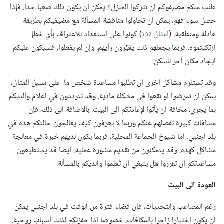
طلب منكم مضيفوكم ان تتركوا المنزل؟‏ يمكن ان يكون ذلك صعبا جدا.‏ فإذا
حصل سوء فهم،‏ يمكن ان تحاولوا مناقشة المسألة مع مضيفيكم بطريقة
هادئة ومنطقية.‏ (‏
امثال ١٥:‏١
‏)‏ كونوا على استعداد للاعتراف بأي خطإ
ارتكبتموه.‏ فربما يجعلهم ذلك يغيِّرون رأيهم.‏ وإن لم يفعلوا،‏ فسيكون عليكم
ايجاد مكان آخر للسكن.‏
وقد تستلزم مشاكل اخرى ان تطلبوا مساعدة شخص ما.‏ على سبيل المثال،‏
يمكن ان تمرضوا او تقعوا في مشكلة مادية.‏ وقد تترددون في اعلام والديكم
بما يجري،‏ مخافة ان يأتوا لإعادتكم الى البيت.‏ بالاضافة الى ذلك،‏ فإن
مسافات كبيرة تفصلهم عنكم وربما لا يعرفون كيف يعالجون حالتكم هذه في
بلد اجنبي.‏ اما شيوخ الجماعة المحلية،‏ فربما يكون لديهم خبرة في معالجة
مشاكل كهذه،‏ وقد يتمكنون من تقديم مشورة عملية.‏ ايضا قد يستطيعون
مساعدتكم ان تقرروا هل ينبغي ان تُعلِموا والديكم بالمسألة.‏
العودة الى البيت
رغم المصاعب والتحديات،‏ فإن قضاء فترة من الوقت في بلد اجنبي يمكن
ان يكون اختبارا زاخرا بالمكافآت،‏ خصوصا اذا حفزتكم لذلك اسباب روحية.‏