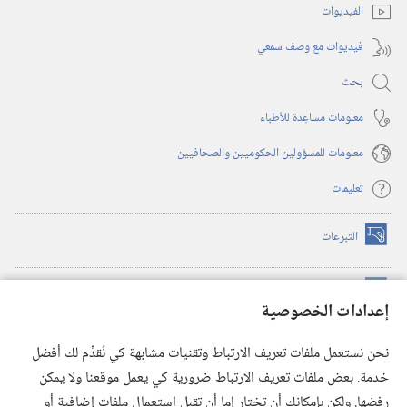
الفيديوات
فيديوات مع وصف سمعي
بحث
معلومات مساعِدة للأطباء
معلومات للمسؤولين الحكوميين والصحافيين
تعليمات
التبرعات
(يفتح
نافذة
جديدة)
مكتبة برج المراقبة الالكترونية
™
(يفتح
إعدادات الخصوصية
نافذة
JW Hub
جديدة)
(يفتح
نحن نستعمل ملفات تعريف الارتباط وتقنيات مشابهة كي نُقدِّم لك أفضل
نافذة
®
خدمة. بعض ملفات تعريف الارتباط ضرورية كي يعمل موقعنا ولا يمكن
تطبيق
JW Library
جديدة)
رفضها. ولكن بإمكانك أن تختار إما أن تقبل استعمال ملفات إضافية أو