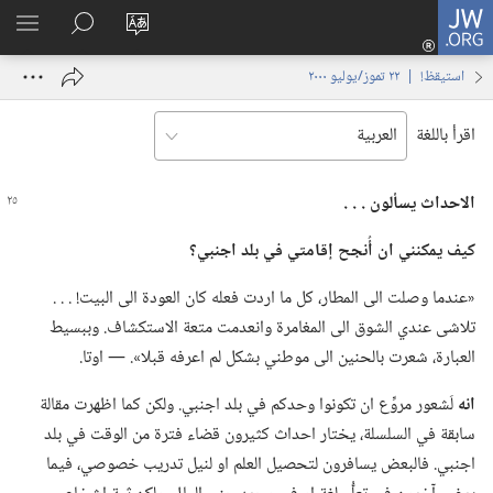
JW.ORG
تسجيل
تغيير
البحث
اظهر
الدخول
لغة
في
القائم
(يفتح
استيقظ‏!‏ | ‏‎٢٢‏ ‏‎تموز/يوليو‏ ‎٢٠٠٠
الموقع
JW.‎ORG
نافذة
جديدة)
اقرأ باللغة
الاحداث يسألون .‏ .‏ .‏
كيف يمكنني ان أُنجح إقامتي
في
بلد اجنبي؟‏
‏«عندما وصلت الى المطار،‏ كل ما اردت فعله كان العودة الى البيت!‏ .‏ .‏ .‏
تلاشى عندي الشوق الى المغامرة وانعدمت متعة الاستكشاف.‏ وببسيط
العبارة،‏ شعرت بالحنين الى موطني بشكل لم اعرفه قبلا».‏ —‏ اوتا.‏
انه
لَشعور مروِّع ان تكونوا وحدكم في بلد اجنبي.‏ ولكن كما اظهرت مقالة
سابقة في السلسلة،‏ يختار احداث كثيرون قضاء فترة من الوقت في بلد
اجنبي.‏ فالبعض يسافرون لتحصيل العلم او لنيل تدريب خصوصي،‏ فيما