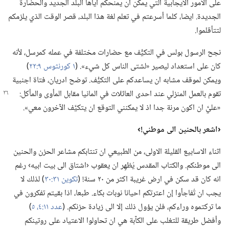
على الامور الايجابية التي يمكن ان يمنحكم اياها البلد الجديد والحضارة
الجديدة.‏ ايضا،‏ كلما أسرعتم في تعلم لغة هذا البلد،‏ قصر الوقت الذي يلزمكم
لتتأقلموا.‏
نجح الرسول بولس في التكيُّف مع حضارات مختلفة في عمله كمرسل،‏ لأنه
كان على استعداد ليصير «لشتى الناس كل شيء».‏ (‏
١ كورنثوس ٩:‏٢٢
‏)‏
ويمكن لموقف مشابه ان يساعدكم على التكيُّف.‏ توضح ادريان،‏ فتاة اجنبية
تقوم بالعمل المنزلي عند احدى العائلات في
المانيا مقابل المأوى والمأكل:‏
«عليَّ ان اكون مرنة جدا اذ لا يمكنني التوقع ان يتكيَّف الآخرون معي».‏
‏‹اشعر بالحنين الى موطني!‏›‏
اثناء الاسابيع القليلة الاولى،‏ من الطبيعي ان تنتابكم مشاعر الحزن والحنين
الى موطنكم.‏ والكتاب المقدس يُظهِر ان يعقوب ‹اشتاق الى بيت ابيه› رغم
انه كان قد سكن في ارض غريبة اكثر من ٢٠ سنة!‏ (‏
تكوين ٣١:‏٣٠
‏)‏ لذلك لا
يجب ان تُفاجأوا إن اعترتكم احيانا نوبات بكاء.‏ طبعا،‏ اذا بقيتم تفكرون في
ما تركتموه وراءكم،‏ فلن يؤول ذلك إلا الى زيادة حزنكم.‏ (‏
عدد ١١:‏٤،‏ ٥
‏)‏
وأفضل طريقة للتغلب على الكآبة هي ان تحاولوا الاعتياد على روتينكم