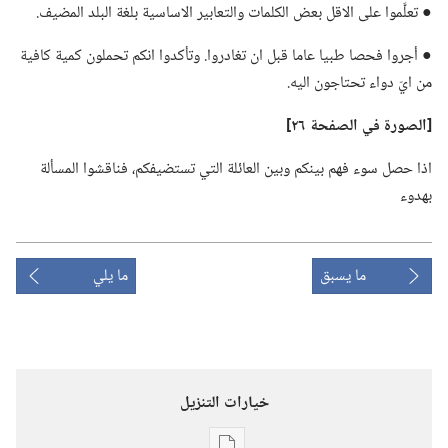
● تعلَّموا على الاقل بعض الكلمات والتعابير الاساسية بلغة البلد المضيف.‏
● أجروا فحصا طبيا عاما قبل ان تغادروا.‏ وتأكدوا انكم تحملون كمية كافية
من ايّ دواء تحتاجون اليه.‏
‏[الصورة
في
الصفحة ٢٦]‏
اذا حصل سوء فهم بينكم وبين العائلة التي تستضيفكم،‏ فناقشوا المسألة
بهدوء
ما يسبق
ما يلي
خيارات التنزيل