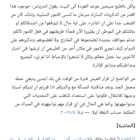
ولكن بالطبع سيحين موعد العودة الى البيت.‏ يقول اندرياس:‏ «بوجود هذا
القدْر من الذكريات السارة،‏ سرعان ما تُنسى الامور السلبية،‏ ولذلك كان من
الصعب جدا علي ان اغادر».‏ على اية حال،‏ لا تتوقعوا من اصدقائكم او
عائلتكم في الموطن ان يغيِّروا الآن فجأة طريقتهم في فعل الامور لأنكم
عدتم بمواقف جديدة تعلمتموها في الخارج.‏ ولا تُغضِبوهم بتذكيرهم على
الدوام كيف تجري الامور في مكان آخر.‏ من الطبيعي ان ترغبوا في اخبار
الآخرين بما حصل معكم،‏ ولكن لا تشعروا بالإحباط اذا لم يُرِد الجميع
مشاطرتكم مشاعر الإثارة.‏
من الواضح ان قرار العيش فترة من الوقت في بلد اجنبي ينبغي حمله
محمل الجد.‏ وبعد مناقشة المسألة مع والديكم،‏ اذا قررتم ان لديكم اسبابا
وجيهة للانتقال،‏ فكونوا على استعداد للتغلب على التحديات التي
ستواجهونها.‏ وكما هي الحال في ايّ قرار مهم تواجهونه في الحياة،‏ من
الحكمة حساب النفقة اولا.‏ —‏
لوقا ١٤:‏٢٨-‏٣٠
‏.‏
‏[الحاشية]‏
^
انظروا مقالة:‏ «‏
الاحداث يسألون .‏ .‏ .‏ ما القول في العيش في بلد