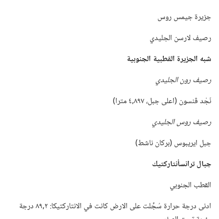
جزيرة جيمس روس
رصيف لارسن الجليدي
شبه الجزيرة القطبية الجنوبية
رصيف رون الجليدي
نَجْد ڤنسون (‏اعلى جبل،‏ ٨٩٧‏,٤ مترا)‏
رصيف روس الجليدي
جبل ايريبوس (‏بركان ناشط)‏
جبال ترانسأنتاركتيك
القطب الجنوبي
ادنى درجة حرارة سُجِّلت على الارض كانت في الانتاركتيكا:‏ ٢‏,٨٩ درجة