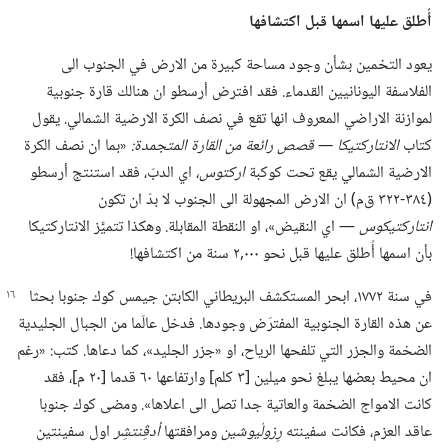
أُطلق عليها اسمها قبل اكتشافها
يعود التخمين بشأن وجود مساحة كبيرة من الارض في الجنوب الى
الفلاسفة اليونانيين القدماء.‏ فقد افترض أرسطو ان هنالك قارة جنوبية
لموازنة الاراضي المعروف انها تقع في نصف الكرة الارضية الشمالي.‏ يقول
كتاب
الانتاركتيكا —‏ قصص رائعة من القارة المتجمدة:‏
‏«بما ان نصف الكرة
الارضية الشمالي يقع تحت كوكبة
اركتوس،‏
اي الدبّ،‏ فقد استنتج أرسطو
(‏٣٨٤-‏٣٢٢ ق‌م)‏ ان الارض المجهولة الى الجنوب لا بدّ ان تكون
انتاركتيكوس
‏—‏ اي النقيض»،‏ او النقطة المقابلة.‏ وهكذا تتميَّز الانتاركتيكا
بأن اسمها أُطلق عليها قبل نحو ٠٠٠‏,٢ سنة من اكتشافها!‏
في سنة ١٧٧٢،‏ ابحر المستكشف البريطاني الكابتن جيمس كوك جنوبا بحثا
عن هذه القارة الجنوبية المفترَض وجودها.‏ فدخل عالَما من الجبال الجليدية
الضخمة والجزر التي تلفحها الرياح،‏ او «جزر الجليد»،‏ كما دعاها.‏ كتب:‏ «رغم
ان محيط بعضها يبلغ نحو ميلين [٣ كلم] وارتفاعها ٦٠ قدما [٢٠ م]،‏ فقد
كانت الامواج الضخمة والعاتية جدا تصل الى اعلاها».‏ ومضى كوك جنوبا
عاقد العزم،‏ فكانت سفينته
رِزولْيوشين
ومرافقتها
أدڤِنتشِر
اول سفينتين