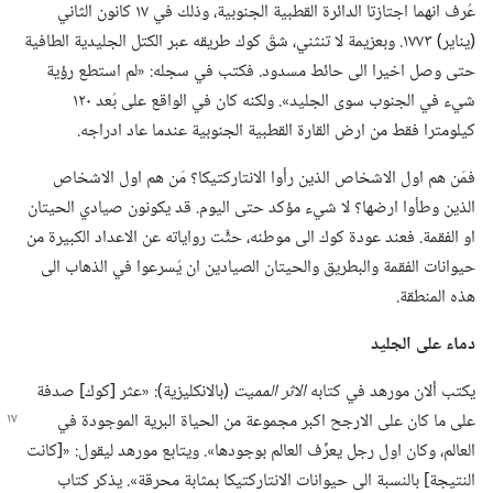
عُرف انهما اجتازتا الدائرة القطبية الجنوبية،‏ وذلك في ١٧ كانون الثاني
(‏يناير)‏ ١٧٧٣.‏ وبعزيمة لا تنثني،‏ شقّ كوك طريقه عبر الكتل الجليدية الطافية
حتى وصل اخيرا الى حائط مسدود.‏ فكتب في سجله:‏ «لم استطع رؤية
شيء في الجنوب سوى الجليد».‏ ولكنه كان في الواقع على بُعد ١٢٠
كيلومترا فقط من ارض القارة القطبية الجنوبية عندما عاد ادراجه.‏
فمَن هم اول الاشخاص الذين رأوا الانتاركتيكا؟‏ مَن هم اول الاشخاص
الذين وطأوا ارضها؟‏ لا شيء مؤكد حتى اليوم.‏ قد يكونون صيادي الحيتان
او الفقمة.‏ فعند عودة كوك الى موطنه،‏ حثَّت رواياته عن الاعداد الكبيرة من
حيوانات الفقمة والبطريق والحيتان الصيادين ان يُسرعوا في الذهاب الى
هذه المنطقة.‏
دماء على الجليد
يكتب ألان مورهد في كتابه
الاثر المميت
‏(‏بالانكليزية)‏:‏ «عثر [كوك] صدفة
على ما كان على الارجح اكبر مجموعة
من الحياة البرية الموجودة في
العالم،‏ وكان اول رجل يعرِّف العالم بوجودها».‏ ويتابع مورهد ليقول:‏ «[كانت
النتيجة] بالنسبة الى حيوانات الانتاركتيكا بمثابة محرقة».‏ يذكر كتاب