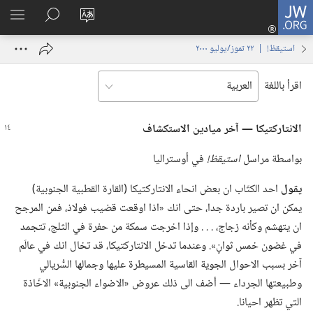
JW.ORG
تسجيل
تغيير
البحث
اظهر
الدخول
لغة
في
القائم
(يفتح
استيقظ‏!‏ | ‏‎٢٢‏ ‏‎تموز/يوليو‏ ‎٢٠٠٠
الموقع
JW.‎ORG
نافذة
جديدة)
اقرأ باللغة
الانتاركتيكا —‏ آخر ميادين الاستكشاف
بواسطة مراسل
استيقظ!‏
في أوستراليا
يقول
احد الكتّاب ان بعض انحاء الانتاركتيكا (‏القارة القطبية الجنوبية)‏
يمكن ان تصير باردة جدا،‏ حتى انك «اذا اوقعت قضيب فولاذ،‏ فمن المرجح
ان يتهشم وكأنه زجاج،‏ .‏ .‏ .‏ وإذا اخرجت سمكة من حفرة في الثلج،‏ تتجمد
في غضون خمس ثوانٍ».‏ وعندما تدخل الانتاركتيكا،‏ قد تخال انك في عالَم
آخر بسبب الاحوال الجوية القاسية المسيطرة عليها وجمالها السُّريالي
وطبيعتها الجرداء —‏ أضف الى ذلك عروض «الاضواء الجنوبية» الاخّاذة
التي تظهر احيانا.‏