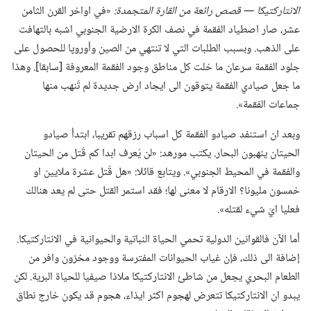
الانتاركتيكا —‏ قصص رائعة من القارة المتجمدة:‏
‏«في اواخر القرن الثامن
عشر،‏ صار اصطياد الفقمة في نصف الكرة الارضية الجنوبي اشبه بالتهافت
على الذهب.‏ وبسبب الطلبات التي لا تنتهي من الصين وأوروپا للحصول على
جلود الفقمة سرعان ما خلت كل مناطق وجود الفقمة المعروفة [سابقا].‏ وهذا
ما جعل صيادي الفقمة يتوقون الى ايجاد ارض جديدة لم تُنهب منها
جماعات الفقمة».‏
وبعد ان استنفد صيادو الفقمة كل اسباب رزقهم تقريبا،‏ ابتدأ صيادو
الحيتان ينهبون البحار.‏ يكتب مورهد:‏ «لن يُعرف ابدا كم قُتل من الحيتان
والفقمة في المحيط الجنوبي».‏ ويتابع قائلا:‏ «هل قُتل عشرة ملايين او
خمسون مليونا؟‏ الارقام لا معنى لها؛‏ فقد استمر القتل حتى لم يعد هنالك
فعليا ايّ شيء لقتله».‏
أما الآن فالقوانين الدولية تحمي الحياة النباتية والحيوانية في الانتاركتيكا.‏
إضافة الى ذلك،‏ فإن غياب الحيوانات المفترسة ووجود مخزون وافر من
الطعام البحري يجعل من شاطئ الانتاركتيكا ملاذا صيفيا للحياة البرية.‏ لكن
يبدو ان الانتاركتيكا تتعرض لهجوم اكثر ايذاء،‏ هجوم قد يكون خارج نطاق