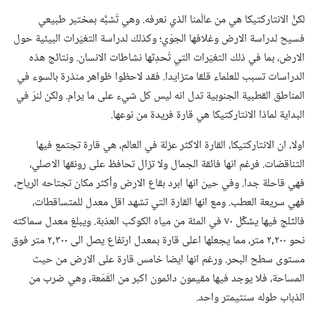
لكنَّ الانتاركتيكا هي من عالَمنا الذي نعرفه.‏ وهي تُشبَّه بمختبر طبيعي
فسيح لدراسة الارض وغلافها الجوّي؛‏ وكذلك لدراسة التغيّرات البيئية حول
الارض،‏ بما في ذلك التغيّرات التي تُحدِثها نشاطات الانسان.‏ ونتائج هذه
الدراسات تسبب للعلماء قلقا متزايدا.‏ فقد لاحظوا ظواهر منذرة بالسوء في
المناطق القطبية الجنوبية تدل انه ليس كل شيء على ما يرام.‏ ولكن لنرَ في
البداية لماذا الانتاركتيكا هي قارة فريدة من نوعها.‏
اولا،‏ ان الانتاركتيكا،‏ القارة الاكثر عزلة في العالم،‏ هي قارة تجتمع فيها
التناقضات.‏ فرغم انها فائقة الجمال ولا تزال تحافظ على رونقها الاصلي،‏
فهي قاحلة جدا.‏ وفي حين انها ابرد بقاع الارض وأكثر مكان تجتاحه الرياح،‏
فهي سريعة العطب.‏ ومع انها القارة التي تشهد اقل معدل للمتساقطات،‏
فالثلج فيها يشكِّل ٧٠ في المئة من مياه الكوكب العذبة.‏ ويبلغ معدل سماكته
نحو ٢٠٠‏,٢ متر،‏ مما يجعلها اعلى قارة بمعدل ارتفاع يصل الى ٣٠٠‏,٢ متر فوق
مستوى سطح البحر.‏ ورغم انها ايضا خامس قارة على الارض من حيث
المساحة،‏ فلا يوجد فيها مقيمون دائمون اكبر من القَمَعة،‏ وهي ضرب من
الذباب طوله سنتيمتر واحد.‏