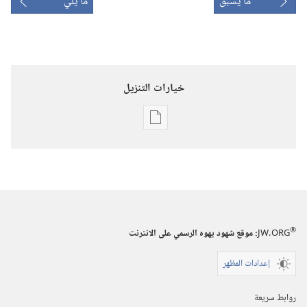
ما يسبق
ما يلي
خيارات التنزيل
خيارات
تنزيل
الاصدارات
المجلات
‏‎٢٢‏ ‏‎تموز/
يوليو‏
®
JW.ORG
:‏ موقع شهود يهوه الرسمي على الانترنت
‎٢٠٠٠
إعدادات المظهر
روابط سريعة