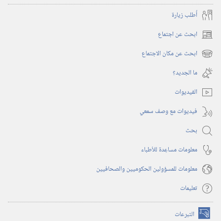
أُطلب زيارة
ابحث عن اجتماع
(يفتح
نافذة
ابحث عن مكان الاجتماع
(يفتح
جديدة)
نافذة
ما الجديد؟‏
جديدة)
الفيديوات
فيديوات مع وصف سمعي
بحث
معلومات مساعِدة للأطباء
معلومات للمسؤولين الحكوميين والصحافيين
تعليمات
التبرعات
(يفتح