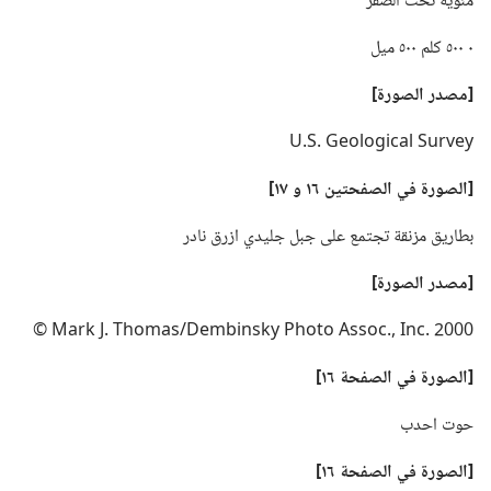
مئوية تحت الصفر
٠ ٥٠٠ كلم ٥٠٠ ميل
‏[مصدر الصورة]‏
U.‎S.‎ Geological Survey
‏[الصورة
في
الصفحتين ١٦ و ١٧]‏
بطاريق مزنقة تجتمع على جبل جليدي ازرق نادر
‏[مصدر الصورة]‏
2000 Mark J.‎ Thomas/Dembinsky Photo Assoc.‎,‎ Inc.‎ ©
‏[الصورة
في
الصفحة ١٦]‏
حوت احدب
‏[الصورة
في
الصفحة ١٦]‏