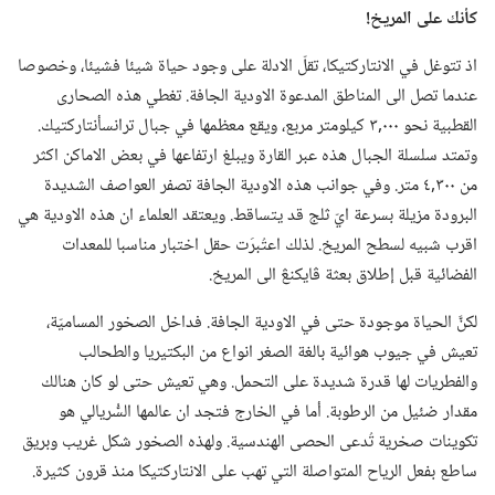
كأنك على المريخ!‏
اذ تتوغل في الانتاركتيكا،‏ تقلّ الادلة على وجود حياة شيئا فشيئا،‏ وخصوصا
عندما تصل الى المناطق المدعوة الاودية الجافة.‏ تغطي هذه الصحارى
القطبية نحو ٠٠٠‏,٣ كيلومتر مربع،‏ ويقع معظمها في جبال ترانسأنتاركتيك.‏
وتمتد سلسلة الجبال هذه عبر القارة ويبلغ ارتفاعها في بعض الاماكن اكثر
من ٣٠٠‏,٤ متر.‏ وفي جوانب هذه الاودية الجافة تصفر العواصف الشديدة
البرودة مزيلة بسرعة ايّ ثلج قد يتساقط.‏ ويعتقد العلماء ان هذه الاودية هي
اقرب شبيه لسطح المريخ.‏ لذلك اعتُبرَت حقل اختبار مناسبا للمعدات
الفضائية قبل إطلاق بعثة ڤايكنڠ الى المريخ.‏
لكنَّ الحياة موجودة حتى في الاودية الجافة.‏ فداخل الصخور المساميّة،‏
تعيش في جيوب هوائية بالغة الصغر انواع من البكتيريا والطحالب
والفطريات لها قدرة شديدة على التحمل.‏ وهي تعيش حتى لو كان هنالك
مقدار ضئيل من الرطوبة.‏ أما في الخارج فتجد ان عالمها السُّريالي هو
تكوينات صخرية تُدعى الحصى الهندسية.‏ ولهذه الصخور شكل غريب وبريق
ساطع بفعل الرياح المتواصلة التي تهب على الانتاركتيكا منذ قرون كثيرة.‏