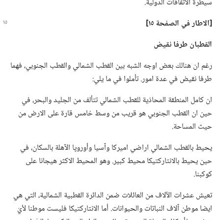
سيطرة الاتفاقات الدولية.‏
‏[الاطار
في
الصفحة ١٥]‏
القطبان طرفا نقيض
رغم ان هنالك بعض اوجه الشبه بين القطب الشمالي والقطب الجنوبي،‏ فهما
طرفا نقيض في عدة امور.‏ تأملوا في ما يلي:‏
ان كامل المنطقة المحاذية للقطب الشمالي تتألف من الجليد والبحر،‏ في
حين ان القطب الجنوبي هو قريب من وسط خامس قارة على الارض من
حيث المساحة.‏
يحيط بالقطب الشمالي اراضي اميركا وآسيا وأوروپا الآهلة بالسكان،‏ في
حين يحيط بالانتاركتيكا محيط كبير.‏ وهو المحيط الاكثر هيجانا على
كوكبنا.‏
تعيش عشرات الآلاف من العائلات ضمن الدائرة القطبية الشمالية،‏ التي هي
ايضا موطن آلاف النباتات والحيوانات.‏ أما الانتاركتيكا فليست موطنا لأيّ