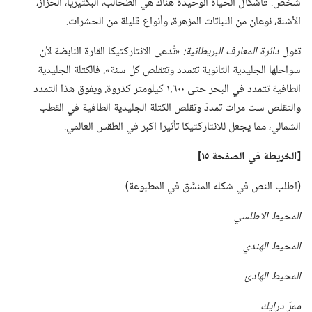
شخص.‏ فأشكال الحياة الوحيدة هناك هي الطحالب،‏ البكتيريا،‏ الحَزاز،‏
الأشنة،‏ نوعان من النباتات المزهرة،‏ وأنواع قليلة من الحشرات.‏
تقول
دائرة المعارف البريطانية:‏
‏«تُدعى الانتاركتيكا القارة النابضة لأن
سواحلها الجليدية الثانوية تتمدد وتتقلص كل سنة».‏ فالكتلة الجليدية
الطافية تتمدد في البحر حتى ٦٠٠‏,١ كيلومتر كذروة.‏ ويفوق هذا التمدد
والتقلص ست مرات تمددَ وتقلص الكتلة الجليدية الطافية في القطب
الشمالي،‏ مما يجعل للانتاركتيكا تأثيرا اكبر في الطقس العالمي.‏
‏[الخريطة
في
الصفحة ١٥]‏
‏(‏اطلب النص في شكله المنسَّق في المطبوعة)‏
المحيط الاطلسي
المحيط الهندي
المحيط الهادئ
ممرّ درايك