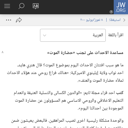
JW.ORG
تسجيل
تغيير
البحث
اظهر
الدخول
لغة
في
القائم
(يفتح
استيقظ‏!‏ | ‏‎ ٨‏ ‏‎تموز/يوليو‏ ‎٢٠٠٠
الموقع
JW.‎ORG
نافذة
جديدة)
اقرأ باللغة
مساعدة الاحداث على تجنب «حضارة الموت»‏
ما هو سبب افتتان الاحداث اليوم بموضوع الموت؟‏ قال هنري هايد،‏
احد نواب ولاية إيلينوي الاميركية:‏ «هنالك فراغ روحي عند هؤلاء الاحداث
تملأه حضارة الموت والعنف».‏
كتب
احد قراء مجلة
تايم:‏
‏«الوالدون الكسالى والتسلية العنيفة وانعدام
التعليم الاخلاقي والروحي الاساسي هم المسؤولون عن حضارة الموت
الموجودة بين احداثنا اليوم».‏
والوحدة مشكلة رئيسية اخرى تصيب المراهقين.‏ فالبعض يعيشون ضمن