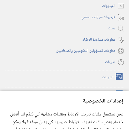
الفيديوات
فيديوات مع وصف سمعي
بحث
معلومات مساعِدة للأطباء
معلومات للمسؤولين الحكوميين والصحافيين
تعليمات
التبرعات
(يفتح
نافذة
جديدة)
مكتبة برج المراقبة الالكترونية
™
(يفتح
إعدادات الخصوصية
نافذة
JW Hub
جديدة)
(يفتح
نحن نستعمل ملفات تعريف الارتباط وتقنيات مشابهة كي نُقدِّم لك أفضل
نافذة
®
خدمة. بعض ملفات تعريف الارتباط ضرورية كي يعمل موقعنا ولا يمكن
تطبيق
JW Library
جديدة)