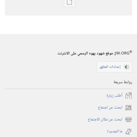
خيارات
تنزيل
الاصدارات
المجلات
٨‏ ‏‎تموز/
®
JW.ORG
:‏ موقع شهود يهوه الرسمي على الانترنت
يوليو‏
‎٢٠٠٠
إعدادات المظهر
روابط سريعة
أُطلب زيارة
ابحث عن اجتماع
(يفتح
نافذة
ابحث عن مكان الاجتماع
(يفتح
جديدة)
نافذة
ما الجديد؟‏
جديدة)