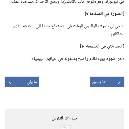
في نيويورك.‏ وهو متوفر حاليا بالانكليزية ويمنح الاحداث مساعدة عملية.‏
‏[الصورة
في
الصفحة ٩]‏
ينبغي ان يصرف الوالدون الوقت في الاستماع جيدا الى اولادهم وفهم
مشاكلهم
‏[الصورتان
في
الصفحة ١٠]‏
‏«لدى شهود يهوه نظام واضح يطبقونه في حياتهم اليومية»‏
ما يسبق
ما يلي
خيارات التنزيل