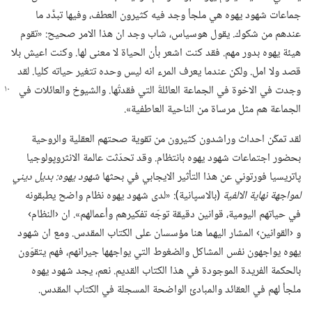
جماعات شهود يهوه هي ملجأ وجد فيه كثيرون العطف،‏ وفيها تبدَّد ما
عندهم من شكوك.‏ يقول هوسياس،‏ شاب وجد ان هذا الامر صحيح:‏ «تقوم
هيئة يهوه بدور مهم.‏ فقد كنت اشعر بأن الحياة لا معنى لها.‏ وكنت اعيش بلا
قصد ولا امل.‏ ولكن عندما يعرف المرء انه ليس وحده تتغير حياته كليا.‏ لقد
وجدت
في الاخوة في الجماعة العائلةَ التي فقدتُها.‏ والشيوخ والعائلات في
الجماعة هم مثل مرساة من الناحية العاطفية».‏
لقد تمكّن احداث وراشدون كثيرون من تقوية صحتهم العقلية والروحية
بحضور اجتماعات شهود يهوه بانتظام.‏ وقد تحدّثت عالمة الانثروپولوجيا
پاتريسيا فورتوني عن هذا التأثير الايجابي في بحثها
شهود يهوه:‏ بديل ديني
لمواجهة نهاية الالفية
‏(‏بالاسپانية)‏:‏ «لدى شهود يهوه نظام واضح يطبقونه
في حياتهم اليومية،‏ قوانين دقيقة توجّه تفكيرهم وأعمالهم».‏ ان ‹النظام›
و ‹القوانين› المشار اليهما هنا مؤسسان على الكتاب المقدس.‏ ومع ان شهود
يهوه يواجهون نفس المشاكل والضغوط التي يواجهها جيرانهم،‏ فهم يتقوّون
بالحكمة الفريدة الموجودة في هذا الكتاب القديم.‏ نعم،‏ يجد شهود يهوه
ملجأ لهم في العقائد والمبادئ الواضحة المسجلة في الكتاب المقدس.‏