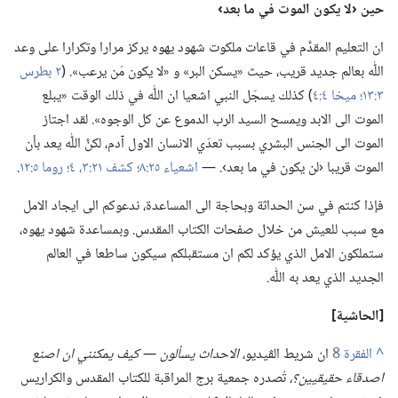
حين ‹لا يكون الموت
في
ما بعد›‏
ان التعليم المقدَّم في قاعات ملكوت شهود يهوه يركز مرارا وتكرارا على وعد
اللّٰه بعالم جديد قريب،‏ حيث «يسكن البر» و «لا يكون مَن يرعب».‏ (‏
٢ بطرس
٣:‏١٣؛‏
ميخا ٤:‏٤
‏)‏ كذلك يسجّل النبي اشعيا ان اللّٰه في ذلك الوقت «يبلع
الموت الى الابد ويمسح السيد الرب الدموع عن كل الوجوه».‏ لقد اجتاز
الموت الى الجنس البشري بسبب تعدّي الانسان الاول آدم،‏ لكنَّ اللّٰه يعد بأن
الموت قريبا ‹لن يكون في ما بعد›.‏ —‏
اشعياء ٢٥:‏٨؛‏
كشف ٢١:‏٣،‏ ٤؛‏
روما ٥:‏١٢
‏.‏
فإذا كنتم في سن الحداثة وبحاجة الى المساعدة،‏ ندعوكم الى ايجاد الامل
مع سبب للعيش من خلال صفحات الكتاب المقدس.‏ وبمساعدة شهود يهوه،‏
ستملكون الامل الذي يؤكد لكم ان مستقبلكم سيكون ساطعا في العالم
الجديد الذي يعد به اللّٰه.‏
‏[الحاشية]‏
^
ان شريط الڤيديو،‏
الاحداث يسألون —‏ كيف يمكنني ان اصنع
اصدقاء حقيقيين؟‏،‏
تُصدره جمعية برج المراقبة للكتاب المقدس والكراريس