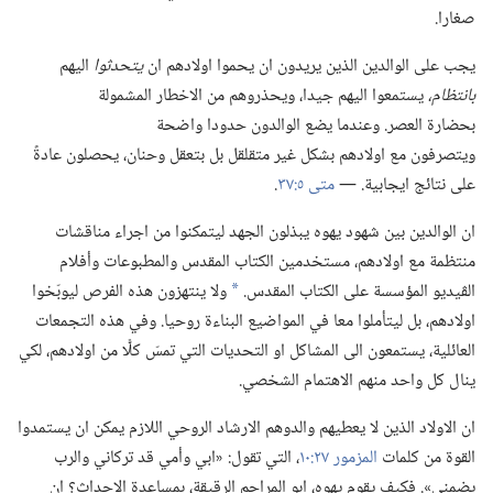
صغارا.‏
يجب على الوالدين الذين يريدون ان يحموا اولادهم ان
يتحدثوا
اليهم
بانتظام،‏
يستمعوا اليهم جيدا،‏ ويحذروهم من الاخطار المشمولة
بحضارة العصر.‏ وعندما يضع الوالدون حدودا واضحة
ويتصرفون مع اولادهم بشكل غير متقلقل بل بتعقل وحنان،‏ يحصلون عادةً
على نتائج ايجابية.‏ —‏
متى ٥:‏٣٧
‏.‏
ان الوالدين بين شهود يهوه يبذلون الجهد ليتمكنوا من اجراء مناقشات
منتظمة مع اولادهم،‏ مستخدمين الكتاب المقدس والمطبوعات وأفلام
الڤيديو المؤسسة على الكتاب المقدس.‏
ولا ينتهزون هذه الفرص ليوبّخوا
*
اولادهم،‏ بل ليتأملوا معا في المواضيع البناءة روحيا.‏ وفي هذه التجمعات
العائلية،‏ يستمعون الى المشاكل او التحديات التي تمسّ كلًّا من اولادهم،‏ لكي
ينال كل واحد منهم الاهتمام الشخصي.‏
ان الاولاد الذين لا يعطيهم والدوهم الارشاد الروحي اللازم يمكن ان يستمدوا
القوة من كلمات
المزمور ٢٧:‏١٠
‏،‏ التي تقول:‏ «ابي وأمي قد تركاني والرب
يضمني».‏ فكيف يقوم يهوه،‏ ابو المراحم الرقيقة،‏ بمساعدة الاحداث؟‏ ان