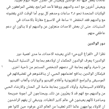
عائلات يعمل فيها كلا الوالدين ويغيبان عن المنزل طيلة اليوم تقريبا،‏
ويعيش آخرون مع احد والديهم.‏ ووفقا لأحد المراجع،‏ يقضي المراهقون في
الولايات المتحدة نحو ٥‏,٣ ساعات وحدهم كل يوم،‏ أما الوقت الذي يقضونه
مع والديهم فقد انخفض ١١ ساعة في الاسبوع مقارنةً بالاحداث في
الستينات.‏ حتى ان بعض الاحداث منعزلون عن والديهم او لا ينالون ايّ دعم
عاطفي منهم.‏
دور الوالدين
نظرا الى ‹الفراغ الروحي› الذي يعيشه الاحداث،‏ ما مدى اهمية دور
الوالدين؟‏ يعرف الوالدون الحكماء ان اولادهم بحاجة الى التسلية السليمة
من ناحية،‏ وأنهم بحاجة الى دعمهم الشخصي المستمر
من ناحية اخرى.‏
فبإمكان الوالدين،‏ بدافع اهتمامهم الحبي،‏ ان يناقشوهم في تفضيلاتهم في
الموسيقى والبرامج التلفزيونية وأفلام الڤيديو والروايات وألعاب الڤيديو
والأفلام السينمائية.‏ وأولاد كثيرون بحاجة ماسة الى الحنان والارشاد الحبي
من والديهم،‏ مع انهم قد لا يعبِّرون عن ذلك.‏ ويحتاجون الى اجوبة صريحة
ومباشرة لأنهم يعيشون في عالم كثير التقلبات.‏ وينبغي ان يفهم الراشدون
ان الاولاد يواجهون عالما اكثر تعقيدا من العالم الذي عرفوه حين كانوا هم