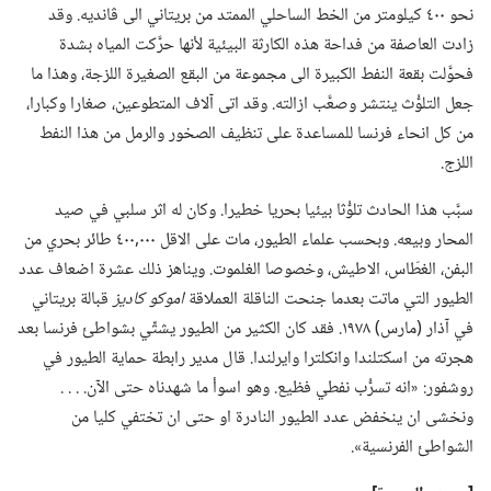
نحو ٤٠٠ كيلومتر من الخط الساحلي الممتد من بريتاني الى ڤانديه.‏ وقد
زادت العاصفة من فداحة هذه الكارثة البيئية لأنها حرَّكت المياه بشدة
فحوَّلت بقعة النفط الكبيرة الى مجموعة من البقع الصغيرة اللزجة،‏ وهذا ما
جعل التلوُّث ينتشر وصعَّب ازالته.‏ وقد اتى آلاف المتطوعين،‏ صغارا وكبارا،‏
من كل انحاء فرنسا للمساعدة على تنظيف الصخور والرمل من هذا النفط
اللزج.‏
سبَّب هذا الحادث تلوُّثا بيئيا بحريا خطيرا.‏ وكان له اثر سلبي في صيد
المحار وبيعه.‏ وبحسب علماء الطيور،‏ مات على الاقل ٠٠٠‏,٤٠٠ طائر بحري من
البفن،‏ الغطّاس،‏ الاطيش،‏ وخصوصا الغلموت.‏ ويناهز ذلك عشرة اضعاف عدد
الطيور التي ماتت بعدما جنحت الناقلة العملاقة
اموكو كاديز
قبالة بريتاني
في آذار (‏مارس)‏ ١٩٧٨.‏ فقد كان الكثير من الطيور يشتِّي بشواطئ فرنسا بعد
هجرته من اسكتلندا وانكلترا وايرلندا.‏ قال مدير رابطة حماية الطيور في
روشفور:‏ «انه تسرُّب نفطي فظيع.‏ وهو اسوأ ما شهدناه حتى الآن.‏ .‏ .‏ .‏
ونخشى ان ينخفض عدد الطيور النادرة او حتى ان تختفي كليا من
الشواطئ الفرنسية».‏