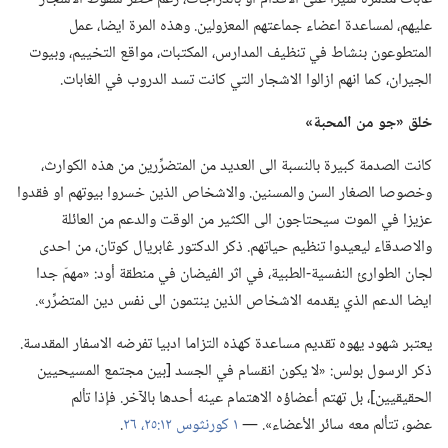
عليهم،‏ لمساعدة اعضاء جماعتهم المعزولين.‏ وهذه المرة ايضا،‏ عمل
المتطوعون بنشاط في تنظيف المدارس،‏ المكتبات،‏ مواقع التخييم،‏ وبيوت
الجيران،‏ كما انهم ازالوا الاشجار التي كانت تسد الدروب في الغابات.‏
خلق «جو من المحبة»‏
كانت الصدمة كبيرة بالنسبة الى العديد من المتضرِّرين من هذه الكوارث،‏
وخصوصا الصغار السن والمسنين.‏ والاشخاص الذين خسروا بيوتهم او فقدوا
عزيزا في الموت سيحتاجون الى الكثير من الوقت والدعم من العائلة
والاصدقاء ليعيدوا تنظيم حياتهم.‏ ذكر الدكتور ڠابريال كوتان،‏ من احدى
لجان الطوارئ النفسية-‏الطبية،‏ في اثر الفيضان في منطقة أود:‏ «مهمّ جدا
ايضا الدعم الذي يقدمه الاشخاص الذين ينتمون الى نفس دين المتضرِّر».‏
يعتبر شهود يهوه تقديم مساعدة كهذه التزاما ادبيا تفرضه الاسفار المقدسة.‏
ذكر الرسول بولس:‏ «لا يكون انقسام في الجسد [بين مجتمع المسيحيين
الحقيقيين]،‏ بل تهتم أعضاؤه الاهتمام عينه أحدها بالآخر.‏ فإذا تألم
عضو،‏ تتألم معه سائر الأعضاء».‏ —‏
١ كورنثوس ١٢:‏٢٥،‏ ٢٦
‏.‏