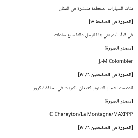
مئات السيارات المحطمة منتشرة في المكان
‏[الصورة
في
الصفحة ١٧]‏
في ڤيلْدانْيه،‏ بقي هذا الرجل عالقا سبع ساعات
‏[مصدر الصورة]‏
J.‎-M Colombier
‏[الصورة
في
الصفحتين ١٦،‏ ١٧]‏
انقصمت اشجار الصنوبر كعيدان الكبريت في محافظة كروز
‏[مصدر الصورة]‏
Chareyton/La Montagne/MAXPPP ©
‏[الصورة
في
الصفحتين ١٦،‏ ١٧]‏