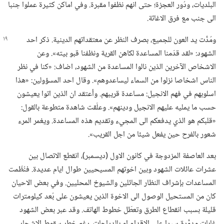
البلديات،‏ ودُور العجزة؛‏ حتى انهم نظفوا مقبرة.‏ وفي اماكن كثيرة عملوا جنبا
الى جنب مع فرق الاغاثة.‏
ومُدَّت يد العون للجميع،‏ بصرف النظر عن معتقداتهم الدينية.‏ ذكر احد
الشهود:‏ «لقد قدّمنا المساعدة لكاهن القرية ونظفنا قبو بيته».‏ وعن
الاشخاص الآخرين الذين نالوا المساعدة من الشهود،‏ اضاف:‏ «كنا في نظر
الناس اشخاصا نزلوا من السماء ليساعدوهم».‏ وقال احد المسؤولين:‏ «هذا
اسلوبهم في فهم الانجيل:‏ مساعدة قريبهم.‏ وأعتقد ان الذين اتوا يعيشون
حسب ما يمليه عليهم الانجيل ودينهم».‏ وعلّقت شاهدة متطوعة بالقول:‏
«قلبكم هو الذي يدفعكم الى المجيء وتقديم هذه المساعدة.‏ ويغمر المرء
شعور بالفرح حين يفعل شيئا من اجل القريب».‏
بعد العاصفة المزدوجة في كانون الاول (‏ديسمبر)‏،‏ انقطع الاتصال بين
عشرات عائلات الشهود وبين اخوتهم المسيحيين طوال ايام عديدة.‏ فنُظّمت
المساعدات بإشراف النظار الجائلين والشيوخ المحليين.‏ وفي بعض الاحيان
كان من المستحيل الوصول الى الاخوة الذين يعيشون على بُعد كيلومترات
قليلة بسبب انقطاع الطرق وتعطّل خطوط الهاتف.‏ وقد عبر بعض الشهود
غابات مدمَّرة سيرا على الاقدام او بالدراجات،‏ رغم خطر سقوط الاشجار