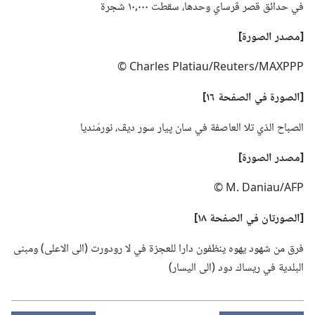
في حدائق قصر ڤرساي وحدها،‏ سقطت ٠٠٠‏,١٠ شجرة
‏[مصدر الصورة]‏
Charles Platiau/Reuters/MAXPPP ©
‏[الصورة
في
الصفحة ١٦]‏
الصباح الذي تلا العاصفة في سان پيار سور ديڤ،‏ نورمَنديا
‏[مصدر الصورة]‏
M.‎ Daniau/AFP ©
‏[الصورتان
في
الصفحة ١٨]‏
فرق من شهود يهوه ينظفون دارا للعجزة في لا رودورت (‏الى الاعلى)‏ ومبنى
البلدية في ريساك دود (‏الى اليسار)‏