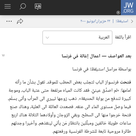
JW.ORG
تسجيل
تغيير
البحث
اظهر
الدخول
لغة
في
القائم
(يفتح
استيقظ‏!‏ | ‏‎٢٢‏ ‏‎حزيران/يونيو‏ ‎٢٠٠٠
الموقع
JW.‎ORG
نافذة
جديدة)
اقرأ باللغة
بعد العواصف —‏ اعمال إغاثة
في
فرنسا
بواسطة مراسل
استيقظ!‏
في فرنسا
فتحت
فرنسواز الباب لتجلب بعض الحطب للموقد.‏ تقول بشأن ما رأته
امامها:‏ «لم اصدِّق عينيَّ.‏ فقد كانت المياه مرتفعة حتى عتبة الباب،‏ وموجة
كبيرة تندفع من بوابة الحديقة».‏ ذهب زوجها تييري الى المرأب وأتى بسلّم،‏
فيما وصل مستوى الماء الى عنقه.‏ فصعدت العائلة الى العليّة،‏ وهناك صنع
فتحة خرجوا منها الى السطح.‏ وبقي الزوجان وأولادهما الثلاثة هناك اربع
ساعات طويلة خائفين ومبلَّلين بانتظار مَن يأتي لينقذهم.‏ وأخيرا وجدتهم
طائرة مروحية تابعة للشرطة الفرنسية ورفعتهم.‏