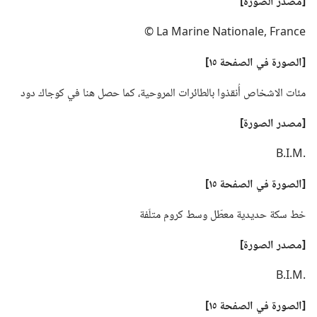
‏[مصدر الصورة]‏
La Marine Nationale,‎ France ©
‏[الصورة
في
الصفحة ١٥]‏
مئات الاشخاص أُنقذوا بالطائرات المروحية،‏ كما حصل هنا في كوجاك دود
‏[مصدر الصورة]‏
B.‎I.‎M.‎
‏[الصورة
في
الصفحة ١٥]‏
خط سكة حديدية معطّل وسط كروم متلَفة
‏[مصدر الصورة]‏
B.‎I.‎M.‎
‏[الصورة
في
الصفحة ١٥]‏