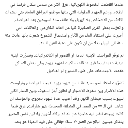
عندما انقطعت الخطوط الكهربائية،‏ غرق اكثر من سدس سكان فرنسا في
الظلام.‏ ورغم الجهود البطولية التي بذلها موظفو المرافق العامة،‏ بقي عشرات
الآلاف من الاشخاص بلا كهرباء ولا هاتف مدة اسبوعين بعد العواصف.‏
وانعزلت بعض القرى الصغيرة كليا عن العالم الخارجي.‏ والعائلات التي
أُجبرت على استقاء الماء من الآبار واستعمال الشموع شعرت بأنها عادت مئة
سنة الى الوراء بدلا من ان تكون على عتبة القرن الـ‍ ٢١.‏
لم توفِّر العواصف الابنية العامة او القصور او الكاتدرائيات.‏ وتضرَّرت ابنية
دينية عديدة،‏ بما فيها ١٥ قاعة ملكوت لشهود يهوه.‏ وفي بعض الاماكن
عُقدت الاجتماعات على ضوء الشموع او القناديل.‏
تضرَّرت املاك نحو ٠٠٠‏,٢ عائلة من شهود يهوه نتيجة العواصف،‏ وتراوحت
هذه الاضرار بين سقوط الاشجار او تطاير آجرّ السقوف وبين الدمار الكلي
للبيوت بسبب فيضان الانهر.‏ وقد أُصيب عدة شهود بجروح.‏ والمؤسف ان
شاهدا في الـ‍ ٧٧ من العمر،‏ في المنطقة المحيطة بنهر شارانت،‏ غرق فيما
كانت زوجته تنظر اليه عاجزة عن انقاذه.‏ وكاد آخرون يلاقون نفس المصير.‏
يتذكر جيلبير،‏ البالغ من العمر ٧٠ سنة:‏ «بقائي على قيد الحياة هو بحد