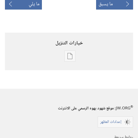
ما يسبق
ما يلي
خيارات التنزيل
خيارات
تنزيل
الاصدارات
المجلات
‏‎٢٢‏ ‏‎حزيران/
يونيو‏
®
JW.ORG
:‏ موقع شهود يهوه الرسمي على الانترنت
‎٢٠٠٠
إعدادات المظهر
روابط سريعة