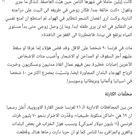
كانت إيلين حاملا في شهرها الثامن حين هبَّت العاصفة.‏ تتذكر ما جرى
وتقول:‏ «كنت خائفة جدا.‏ فكان زوجي في طريقه الى البيت على دراجته
النارية،‏ وكنت ارى اغصان الشجر تتطاير في الهواء.‏ لم استطع ان امنع نفسي
من التفكير في انه لن يرى طفله ابدا.‏ وما إن وصل زوجي حتى بدأ مستوى
المياه يرتفع في بيتنا.‏ فاضطررنا الى القفز من النافذة».‏
مات في فرنسا ٩٠ شخصا على الاقل.‏ وقد قضى هؤلاء إما غرقا او سقط
عليهم آجرّ السقوف او المداخن او الاشجار.‏ وأُصيب مئات الاشخاص
الآخرين إصابات خطيرة،‏ بمن فيهم عمال انقاذ مدنيون وعسكريون.‏ وضربت
الرياح الهوجاء البلدان المجاورة ايضا،‏ وتسبَّبت بمصرع اكثر من ٤٠ شخصا
في اسپانيا وألمانيا وبريطانيا وسويسرا.‏
مخلَّفات الكارثة
من بين المحافظات الادارية الـ‍ ٩٦ لفرنسا ضمن القارة الاوروپية،‏ أُعلن رسميا
ان ٦٩ هي «اماكن منكوبة طبيعيا».‏ وقُدِّرت الاضرار بنحو ٧٠ بليون فرنك
فرنسي (‏١١ بليون دولار اميركي)‏.‏ وبسبب هول الخراب في بعض البلدات
والقرى والمرافئ،‏ بدا للناس كما لو ان حربا دارت رحاها هناك.‏ وقُطعت