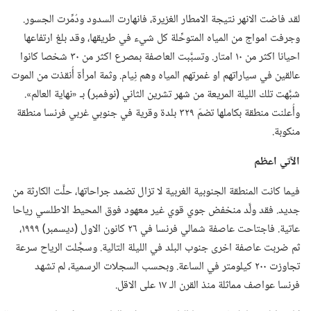
لقد فاضت الانهر نتيجة الامطار الغزيرة،‏ فانهارت السدود ودُمِّرت الجسور.‏
وجرفت امواج من المياه المتوحِّلة كل شيء في طريقها،‏ وقد بلغ ارتفاعها
احيانا اكثر من ١٠ امتار.‏ وتسبَّبت العاصفة بمصرع اكثر من ٣٠ شخصا كانوا
عالقين في سياراتهم او غمرتهم المياه وهم نِيام.‏ وثمة امرأة أُنقذت من الموت
شبَّهت تلك الليلة المريعة من شهر تشرين الثاني (‏نوفمبر)‏ بـ‍ «نهاية العالم».‏
وأُعلنت منطقة بكاملها تضمّ ٣٢٩ بلدة وقرية في جنوبي غربي فرنسا منطقة
منكوبة.‏
الآتي اعظم
فيما كانت المنطقة الجنوبية الغربية لا تزال تضمد جراحاتها،‏ حلَّت الكارثة من
جديد.‏ فقد ولَّد منخفض جوي قوي غير معهود فوق المحيط الاطلسي رياحا
عاتية.‏ فاجتاحت عاصفة شمالي فرنسا في ٢٦ كانون الاول (‏ديسمبر)‏ ١٩٩٩،‏
ثم ضربت عاصفة اخرى جنوب البلد في الليلة التالية.‏ وسجَّلت الرياح سرعة
تجاوزت ٢٠٠ كيلومتر في الساعة.‏ وبحسب السجلات الرسمية،‏ لم تشهد
فرنسا عواصف مماثلة منذ القرن الـ‍ ١٧ على الاقل.‏