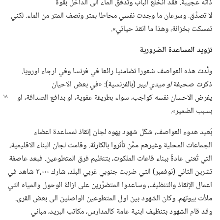
ذاته عجيبة.‏ فقد انخلع الباب وتدفق الماء الى الداخل بقوة
لا تصدَّق.‏ وسرعان ما وجدت نفسي محاطا بمتر ونصف المتر من الماء.‏ لكني
تمسكت بخزانة،‏ وهذا ما انقذ حياتي».‏
تزويد المساعدة الضرورية
ولَّدت هذه العواصف شعورا تضامنيا رائعا في فرنسا وفي ارجاء اوروپا.‏
ذكرت صحيفة
لو ميدي ليبر
‏(‏بالفرنسية)‏:‏ «في بعض الاحيان
يفرض الاحسان نفسه كواجب،‏ سواء
بطريقة عفوية،‏ او بدافع الصداقة،‏ او
بسبب الضمير».‏
بُعيد هدوء العواصف،‏ شكّل شهود يهوه لجان إنقاذ لمساعدة اعضاء
الجماعات المحلية وغيرهم ممَّن تأثروا بالكارثة.‏ وقامت لجان البناء الاقليمية،‏
التي تُعنى عادةً ببناء قاعات الملكوت،‏ بتنظيم فرق المتطوعين.‏ فبعد عاصفة
تشرين الثاني (‏نوفمبر)‏ التي ضربت جنوبي غربي البلد،‏ شارك ٠٠٠‏,٣ شاهد في
اعمال الإنقاذ والتنظيف،‏ وساعدوا المتضرِّرين على ازالة الوحول والمياه التي
ملأت بيوتهم.‏ وكان الشهود بين اول المتطوعين الواصلين الى بعض القرى.‏
وقد قام الشهود بتنظيف ابنية عامة كالمدارس،‏ مكاتب البريد،‏ مباني