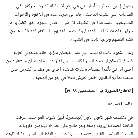
وتقول إيلين المذكورة آنفا،‏ التي هي الآن أمّ لطفلة كثيرة الحركة:‏ «في
الساعات التي عقبت العاصفة،‏ جاء الى منزلنا عدد من الاخوة والاخوات
المسيحيين للمساعدة في تنظيف كل شيء.‏ حتى الشهود الذين تضرَّروا من
جراء العاصفة اتوا لمساعدتنا.‏ وكانت مساعدتهم لنا رائعة،‏ فقد قدَّموها من
تلقاء انفسهم وبرغبة نابعة من القلب!‏».‏
وعن الشهود قالت اوديت،‏ التي دمر الفيضان منزلها:‏ «لقد منحوني تعزية
كبيرة.‏ لا يمكن ان يجد المرء الكلمات التي تعبِّر عن مشاعره.‏ ان ما فعلوه من
اجلي اثّر فيَّ تأثيرا عميقا».‏ وعبَّرت شاهدة اخرى عن مشاعر كثيرين حين
هتفت بدافع التقدير:‏ «نحن نعيش فعلا في جو من المحبة!‏».‏
‏[الاطار/‏الصورة في الصفحتين ١٨،‏ ١٩]‏
‏«المد الاسود»‏
في منتصف شهر كانون الاول (‏ديسمبر)‏،‏ قُبيل هبوب العواصف،‏ غرقت
الناقلة العملاقة
إيريكا
وسط بحر هائج على بُعد ٥٠ كيلومترا تقريبا من
الساحل الفرنسي الغربي،‏ فتسرَّب ٠٠٠‏,١٠ طن من النفط الى الماء.‏ وبذلك تلوَّث