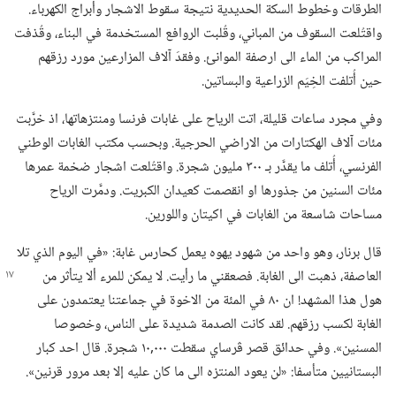
الطرقات وخطوط السكة الحديدية نتيجة سقوط الاشجار وأبراج الكهرباء.‏
واقتُلعت السقوف من المباني،‏ وقُلبت الروافع المستخدمة في البناء،‏ وقُذفت
المراكب من الماء الى ارصفة الموانئ.‏ وفقدَ آلاف المزارعين مورد رزقهم
حين أُتلفت الخِيَم الزراعية والبساتين.‏
وفي مجرد ساعات قليلة،‏ اتت الرياح على غابات فرنسا ومنتزهاتها،‏ اذ خرَّبت
مئات آلاف الهكتارات من الاراضي الحرجية.‏ وبحسب مكتب الغابات الوطني
الفرنسي،‏ أُتلف ما يقدَّر بـ‍ ٣٠٠ مليون شجرة.‏ واقتُلعت اشجار ضخمة عمرها
مئات السنين من جذورها او انقصمت كعيدان الكبريت.‏ ودمَّرت الرياح
مساحات شاسعة من الغابات في اكيتان واللورين.‏
قال برنار،‏ وهو واحد من شهود يهوه يعمل كحارس غابة:‏ «في اليوم الذي تلا
العاصفة،‏ ذهبت الى الغابة.‏ فصعقني ما رأيت.‏ لا يمكن
للمرء ألا يتأثر من
هول هذا المشهد!‏ ان ٨٠ في المئة من الاخوة في جماعتنا يعتمدون على
الغابة لكسب رزقهم.‏ لقد كانت الصدمة شديدة على الناس،‏ وخصوصا
المسنين».‏ وفي حدائق قصر ڤرساي سقطت ٠٠٠‏,١٠ شجرة.‏ قال احد كبار
البستانيين متأسفا:‏ «لن يعود المنتزه الى ما كان عليه إلا بعد مرور قرنين».‏