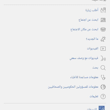
أُطلب زيارة
ابحث عن اجتماع
(يفتح
نافذة
ابحث عن مكان الاجتماع
(يفتح
جديدة)
نافذة
ما الجديد؟‏
جديدة)
الفيديوات
فيديوات مع وصف سمعي
بحث
معلومات مساعِدة للأطباء
معلومات للمسؤولين الحكوميين والصحافيين
تعليمات
التبرعات