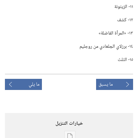
١١-‏ الزيتونة
١٢-‏ كشف
١٣-‏ «المرأة الفاضلة»‏
١٤-‏ برزلاي الجلعادي من روجليم
١٥-‏ الثلث
ما يسبق
ما يلي
خيارات التنزيل