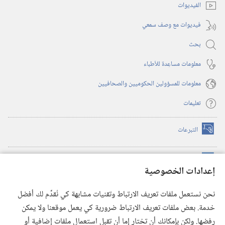
الفيديوات
فيديوات مع وصف سمعي
بحث
معلومات مساعِدة للأطباء
معلومات للمسؤولين الحكوميين والصحافيين
تعليمات
التبرعات
(يفتح
نافذة
جديدة)
مكتبة برج المراقبة الالكترونية
™
(يفتح
إعدادات الخصوصية
نافذة
JW Hub
جديدة)
(يفتح
نحن نستعمل ملفات تعريف الارتباط وتقنيات مشابهة كي نُقدِّم لك أفضل
نافذة
®
خدمة. بعض ملفات تعريف الارتباط ضرورية كي يعمل موقعنا ولا يمكن
تطبيق
JW Library
جديدة)
رفضها. ولكن بإمكانك أن تختار إما أن تقبل استعمال ملفات إضافية أو