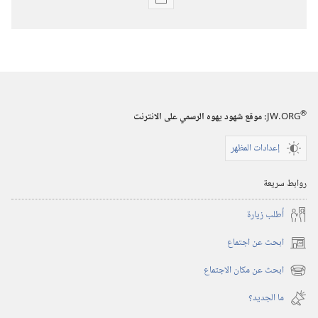
خيارات
تنزيل
الاصدارات
المجلات
٨‏ ‏‎نيسان/
®
JW.ORG
:‏ موقع شهود يهوه الرسمي على الانترنت
ابريل‏
‎٢٠٠٠
إعدادات المظهر
روابط سريعة
أُطلب زيارة
ابحث عن اجتماع
(يفتح
نافذة
ابحث عن مكان الاجتماع
(يفتح
جديدة)
نافذة
ما الجديد؟‏
جديدة)