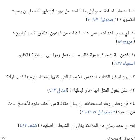
٩-‏ استجابة لصلاة صموئيل،‏ ماذا استعمل يهوه لإزعاج الفلسطيين بحيث
انكسروا؟‏ (‏
١ صموئيل ٧:‏٩،‏ ١٠
‏)‏
١٠-‏ اي سبب اعطاه موسى عندما طلب من فرعون إطلاق الاسرائيليين؟‏
(‏
خروج ٥:‏١
‏)‏
١١-‏ غصن اية شجرة مثمرة غالبا ما يستعمل رمزا الى السلام؟‏ (‏انظروا
اشعياء ١٧:‏٦
‏.‏)‏
١٢-‏ بين اسفار الكتاب المقدس الخمسة التي كتبها يوحنا،‏ ايّ منها كُتب اولا؟‏
١٣-‏ عمّن يقول المثل انها «تاج لبعلها»؟‏ (‏
امثال ١٢:‏٤
‏)‏
١٤-‏ مَن رفض،‏ رغم استحقاقه،‏ ان ينال مكافأة من الملك داود لأنه بلغ الـ‍ ٨٠
من العمر؟‏ (‏
٢ صموئيل ١٩:‏٣١-‏٣٦
‏)‏
١٥-‏ اي عدد رمزي من الملائكة يقال ان الشيطان أضلهم؟‏ (‏
كشف ١٢:‏٤
‏)‏
اجوبة الامتحان