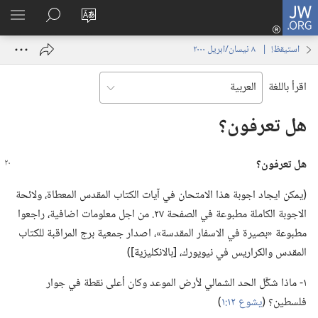
JW.ORG
تسجيل
تغيير
البحث
اظهر
الدخول
لغة
في
القائم
(يفتح
استيقظ‏!‏ | ‏‎ ٨‏ ‏‎نيسان/ابريل‏ ‎٢٠٠٠
الموقع
JW.‎ORG
نافذة
جديدة)
اقرأ باللغة
هل تعرفون؟‏
هل تعرفون؟‏
‏(‏يمكن ايجاد اجوبة هذا الامتحان في آيات الكتاب المقدس المعطاة،‏ ولائحة
الاجوبة الكاملة مطبوعة في الصفحة ٢٧.‏ من اجل معلومات اضافية،‏ راجعوا
مطبوعة «بصيرة في الاسفار المقدسة»،‏ اصدار جمعية برج المراقبة للكتاب
المقدس والكراريس في نيويورك،‏ [بالانكليزية])‏
١-‏ ماذا شكَّل الحد الشمالي لأرض الموعد وكان أعلى نقطة في جوار
فلسطين؟‏ (‏
يشوع ١٢:‏١
‏)‏