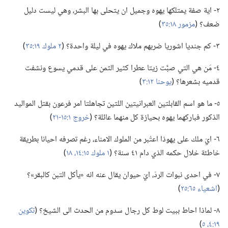
٢-‏ اية صفة يمتلكها يهوه وجميل ان يتحلى بها البشر،‏ وهي ليست دليل
ضعف؟‏ (‏
مزمور ١٨:‏٣٥
‏)‏
٣-‏ كم جنديا اشوريا ضربهم ملاك يهوه في ليلة واحدة؟‏ (‏
٢ ملوك ١٩:‏٣٥
‏)‏
٤-‏ مَن هي التي صبَّت زيتا عطرا كثير الثمن على قدمي يسوع ونشفت
قدميه بشعرها؟‏ (‏
يوحنا ١٢:‏٣
‏)‏
٥-‏ ما هو اسم القابلتين العبرانيتين اللتين تجاهلتا امر فرعون بقتل المواليد
الذكور فباركهما يهوه بحيازة كل منهما عائلة؟‏ (‏
خروج ١:‏١٥-‏٢١
‏)‏
٦-‏ ايّ ملك على يهوذا اعتُبر من الملوك الامناء،‏ رغم تصرفه احيانا بطريقة
خاطئة خلال حكمه الذي دام ٤١ سنة؟‏ (‏
١ ملوك ١٥:‏١٤،‏
١٨
‏)‏
٧-‏ في احدى نبوات الردّ،‏ ايّ حيوان يقال عنه انه «يأكل التبن كالبقر»؟‏
(‏
اشعياء ٦٥:‏٢٥
‏)‏
٨-‏ لماذا احاط ببيت لوط كل رجال سدوم من الحدث الى الشيخ؟‏ (‏
تكوين
١٩:‏٤،‏ ٥
‏)‏