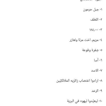
١-‏ جبل حرمون
٢-‏ اللطف
٣-‏ ٠٠٠‏,١٨٥
٤-‏ مريم،‏ اخت مرثا ولعازر
٥-‏ شِفرة وفوعة
٦-‏ آسا
٧-‏ الاسد
٨-‏ ارادوا اغتصاب زائرَيه الملائكيَّين
٩-‏ الرعد
١٠-‏ ليعيِّدوا ليهوه في البرية