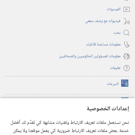
جديدة)
الفيديوات
فيديوات مع وصف سمعي
بحث
معلومات مساعِدة للأطباء
معلومات للمسؤولين الحكوميين والصحافيين
تعليمات
التبرعات
(يفتح
نافذة
جديدة)
مكتبة برج المراقبة الالكترونية
™
(يفتح
إعدادات الخصوصية
نافذة
JW Hub
جديدة)
(يفتح
نحن نستعمل ملفات تعريف الارتباط وتقنيات مشابهة كي نُقدِّم لك أفضل
نافذة
®
خدمة. بعض ملفات تعريف الارتباط ضرورية كي يعمل موقعنا ولا يمكن
تطبيق
JW Library
جديدة)