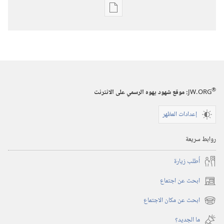
خيارات
تنزيل
الاصدارات
المجلات
٨‏ ‏‎كانون٢/
®
JW.ORG
:‏ موقع شهود يهوه الرسمي على الانترنت
يناير‏
‎٢٠٠٠
إعدادات المظهر
روابط سريعة
أُطلب زيارة
ابحث عن اجتماع
(يفتح
نافذة
ابحث عن مكان الاجتماع
(يفتح
جديدة)
نافذة
ما الجديد؟‏