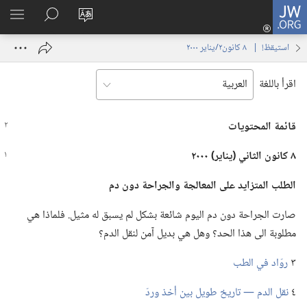
JW.ORG
تسجيل
تغيير
البحث
اظهر
الدخول
لغة
في
القائم
(يفتح
استيقظ‏!‏ | ‏‎ ٨‏ ‏‎كانون٢/يناير‏ ‎٢٠٠٠
الموقع
JW.‎ORG
نافذة
جديدة)
اقرأ باللغة
قائمة المحتويات
٨ كانون الثاني (‏يناير)‏ ٢٠٠٠
الطلب المتزايد على المعالجة والجراحة دون دم
صارت الجراحة دون دم اليوم شائعة بشكل لم يسبق له مثيل.‏ فلماذا هي
مطلوبة الى هذا الحد؟‏ وهل هي بديل آمن لنقل الدم؟‏
٣
روّاد في الطب
٤
نقل الدم —‏ تاريخ طويل بين أخذ وردّ