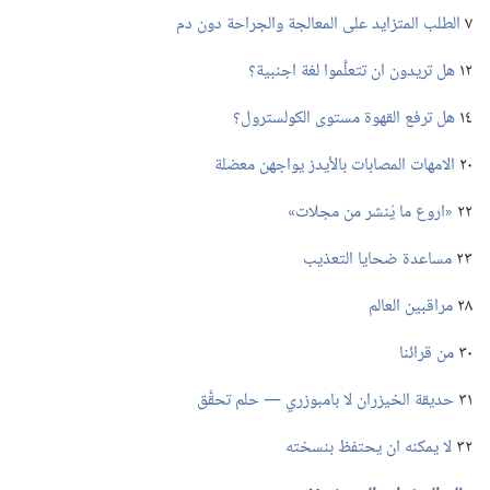
٧
الطلب المتزايد على المعالجة والجراحة دون دم
١٢
هل تريدون ان تتعلَّموا لغة اجنبية؟‏
١٤
هل ترفع القهوة مستوى الكولسترول؟‏
٢٠
الامهات المصابات بالأيدز يواجهن معضلة
٢٢
‏«اروع ما يُنشر من مجلات»‏
٢٣
مساعدة ضحايا التعذيب
٢٨
مراقبين العالم
٣٠
من قرائنا
٣١
حديقة الخيزران لا بامبوزري —‏ حلم تحقَّق
٣٢
لا يمكنه ان يحتفظ بنسخته