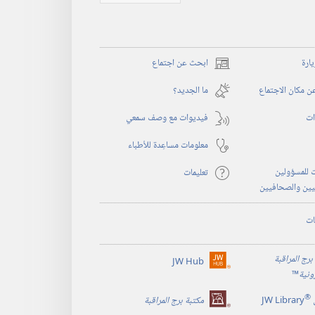
يارة
ابحث عن اجتماع
(يفتح
نافذة
 مكان الاجتماع
ما الجديد؟‏
جديدة)
ات
فيديوات مع وصف سمعي
معلومات مساعِدة للأطباء
 للمسؤولين
تعليمات
يين والصحافيين
ات
برج المراقبة
JW Hub
(يفتح
رونية
™
نافذة
®
جديدة)
JW Library
مكتبة برج المراقبة