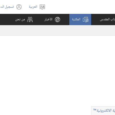
العربية
تسجيل الد
اختر
(يفتح
اللغة
نافذة
كتاب المقدس
المكتبة
الأخبار
من نحن
جديدة)
ة الالكترونية
™
بة