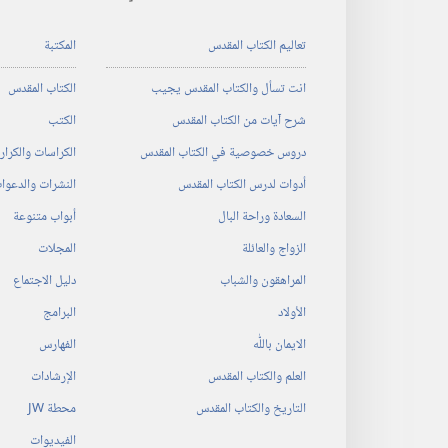
تعاليم الكتاب المقدس
المكتبة
انت تسأل والكتاب المقدس يجيب
الكتاب المقدس
شرح آيات من الكتاب المقدس
الكتب
دروس خصوصية في الكتاب المقدس
الكراسات والكرا
أدوات لدرس الكتاب المقدس
النشرات والدعوا
السعادة وراحة البال
أبواب متنوعة
الزواج والعائلة
المجلات
المراهقون والشباب
دليل الاجتماع
الأولاد
البرامج
الايمان باللّٰه
الفهارس
العلم والكتاب المقدس
الإرشادات
التاريخ والكتاب المقدس
محطة‏ ‏JW
الفيديوات