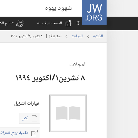
JW.ORG
شهود يهوه
الصفحة الرئيسية
تعاليم ال
المكتبة
المجلات
استيقظ‏!‏ | ‏‎ ٨‏ ‏‎تشرين١/اكتوبر‏ ‎١٩٩٤
المجلات
خيارات التنزيل
نص
خيارات
تنزيل
مكتبة برج المراقب
مكت