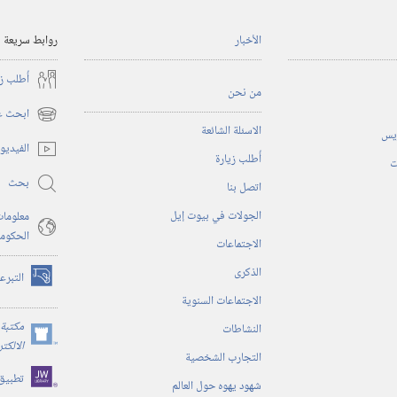
الأخبار
روابط سريعة
أُطلب ز
من نحن
ابحث عن
(يفتح
الاسئلة الشائعة
ريس
نافذة
الفيديو
أُطلب زيارة
جديدة)
ت
بحث
اتصل بنا
الجولات في بيوت إيل
معلومات
الحكوم
الاجتماعات
الذكرى
التبرع
(يفتح
الاجتماعات السنوية
نافذة
جديدة)
مكتبة 
النشاطات
(يفتح
الالكت
التجارب الشخصية
نافذة
تطبيق
جديدة)
شهود يهوه حول العالم