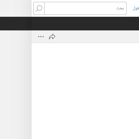
خول
بحث