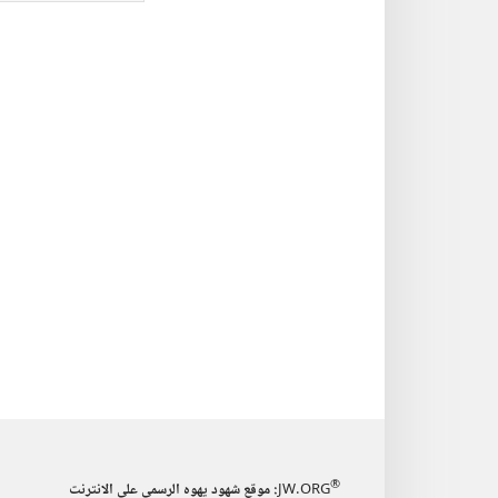
الاصدارات
برج
المجلات
المر
الال
٨‏ ‏‎تشرين١/
اكتوبر‏
‎١٩٩٤
®
JW.ORG
:‏ موقع شهود يهوه الرسمي على الانترنت