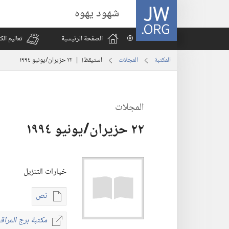
JW.ORG
شهود يهوه
الصفحة الرئيسية
تعاليم ال
المكتبة
المجلات
استيقظ‏!‏ | ‏‎٢٢‏ ‏‎حزيران/يونيو‏ ‎١٩٩٤
المجلات
خيارات التنزيل
نص
خيارات
تنزيل
مكتبة برج المراقب
مكت