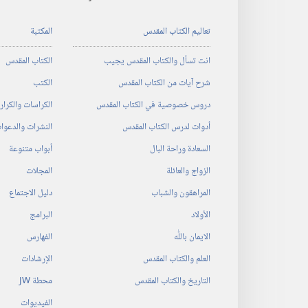
تعاليم الكتاب المقدس
المكتبة
انت تسأل والكتاب المقدس يجيب
الكتاب المقدس
شرح آيات من الكتاب المقدس
الكتب
دروس خصوصية في الكتاب المقدس
الكراسات والكرا
أدوات لدرس الكتاب المقدس
النشرات والدعوا
السعادة وراحة البال
أبواب متنوعة
الزواج والعائلة
المجلات
المراهقون والشباب
دليل الاجتماع
الأولاد
البرامج
الايمان باللّٰه
الفهارس
العلم والكتاب المقدس
الإرشادات
التاريخ والكتاب المقدس
محطة‏ ‏JW
الفيديوات