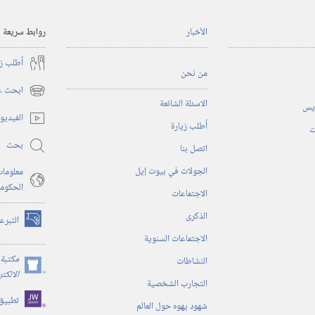
الأخبار
روابط سريعة
أُطلب ز
من نحن
ابحث عن
(يفتح
الاسئلة الشائعة
ريس
نافذة
الفيديو
أُطلب زيارة
جديدة)
ت
بحث
اتصل بنا
الجولات في بيوت إيل
معلومات
الحكوم
الاجتماعات
الذكرى
التبرع
(يفتح
الاجتماعات السنوية
نافذة
جديدة)
مكتبة 
النشاطات
(يفتح
الالكت
التجارب الشخصية
نافذة
تطبيق
جديدة)
شهود يهوه حول العالم