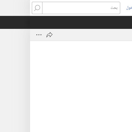
خول
بحث