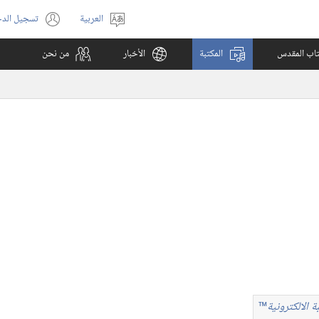
العربية
تسجيل الد
اختر
(يفتح
اللغة
نافذة
كتاب المقدس
المكتبة
الأخبار
من نحن
جديدة)
ة الالكترونية
™
بة