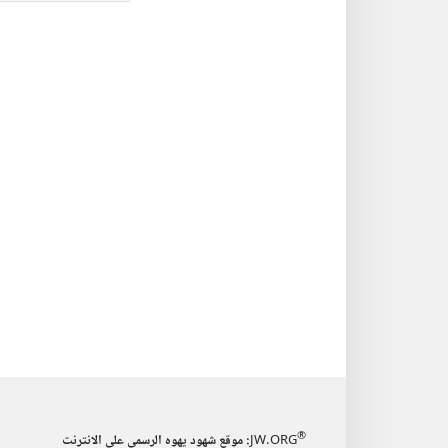
الاصدارات
برج
المجلات
المر
‏‎٢٢‏ ‏‎حزيران/
الال
يونيو‏
‎١٩٩٤
®
JW.ORG
:‏ موقع شهود يهوه الرسمي على الانترنت