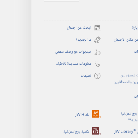
يارة
ابحث عن اجتماع
(يفتح
نافذة
 مكان الاجتماع
ما الجديد؟‏
جديدة)
ات
فيديوات مع وصف سمعي
معلومات مساعِدة للأطباء
 للمسؤولين
تعليمات
يين والصحافيين
ات
برج المراقبة
JW Hub
(يفتح
رونية
™
نافذة
®
جديدة)
JW Library
مكتبة برج المراقبة