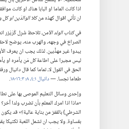
اذا كانت الماما او البابا هناك او كانت موافق
ان تأتي اقوال كهذه من
كلا الوالدَين او كل 
في
كتاب الولد الآمن،‏
تلاحظ شَرِل كْرَيْزر 
الصراخ في وجهه،‏ والهرب منه،‏ يوضح لاحقا 
يبدوا غير مهذَّبين.‏ لذلك يجب ان يعرف الأ
ليس مجبرا على اطاعة
كل
مَن يأمره او يأ
الحق في القول لا،‏ تماما كما قال دانيال ورفق
طعاما نجسا.‏ —‏
دانيال ١:‏
٤،‏
٨؛‏
٣:‏
١٦-‏١٨
‏.‏
وإحدى وسائل التعليم الموصى بها على نطاق واسع
«ماذا اذا امرك المعلم بأن تضرب ولدا آخر؟‏ ماذا 
الشرطي)‏ بالقفز من بناية عالية؟‏» قد يكون 
بقساوة.‏ ولا يجب ان تشمل اللعبة تكتيكا يقو