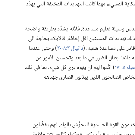
اية المسيء،‏ مهما كانت التهديدات المخيفة التي يهدِّد
دس وسيلة تعليم مساعدة.‏ فلأنه يشدِّد بطريقة واضحة
لك تهديدات المسيئين اقل إخافة.‏ فالأولاد بحاجة الى
قادر على مساعدة شعبه.‏ (‏
دانيال ٣:‏
٨-‏٣٠
‏)‏ وحتى عندما
كانه دائما ابطال الضرر في ما بعد وتحسين الأمور من
ء ٦٥:‏١٧
‏)‏ اكِّدوا لهم ان يهوه يرى كل شيء،‏ بما في ذلك
شخاص الصالحون الذين يبذلون قصارى جهدهم
مون القوة الجسدية للتحرُّش بالولد.‏ فهم يفضِّلون
كون نصيحة يسوع بأن نكون «حكماء كالحيات» ملائمة.‏