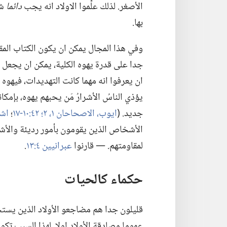
الأصغر.‏ لذلك علِّموا الاولاد انه يجب
دائما
شك
بها.‏
وفي هذا المجال يمكن ان يكون الكتاب المق
جدا على قدرة يهوه الكلية،‏ يمكن ان يجعل ذ
ان يعرفوا انه مهما كانت التهديدات،‏ فيهوه 
يؤذي الناسُ الأشرارُ مَن يحبهم يهوه،‏ بإم
جديد.‏ (‏
ايوب،‏ الاصحاحان ١،‏
٢؛‏
٤٢:‏
١٠-‏١٧
‏؛‏
اشعيا
الأشخاص الذين يقومون بأمور رديئة والأ
لمقاومتهم.‏ —‏ قارنوا
عبرانيين ٤:‏١٣
‏.‏
حكماء كالحيات
قليلون جدا هم مضاجعو الأولاد الذين يستخد
عموما مصادقة الأولاد اولا.‏ لهذا السبب ت