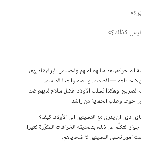
؟‏»‏
ليس كذلك؟‏»‏
ة المنحرفة،‏ بعد سلبهم امنهم واحساس البراءة لديهم،‏
 من ضحاياهم —‏
الصمت.‏
وليضمنوا هذا الصمت،‏
ب الصريح.‏ وهكذا يُسلب الأولاد افضل سلاح لديهم ضد
م دون خوف وطلب الحماية من راشد.‏
ون دون ان يدري مع المسيئين الى الأولاد.‏ كيف؟‏
ز التكلُّم عن ذلك،‏ بتصديقه الخرافات المكرَّرة كثيرا.‏
صمت امور تحمي المسيئين لا ضحاياهم.‏