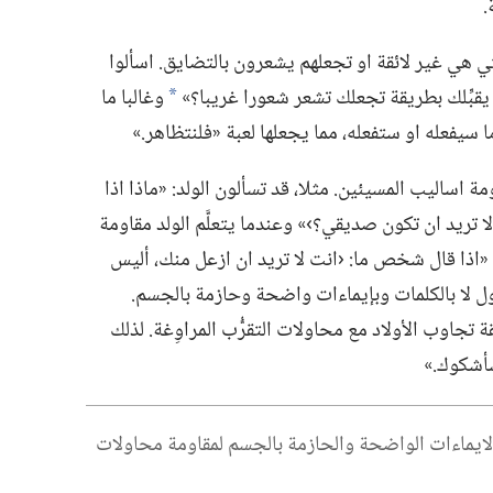
‏
 التي هي غير لائقة او تجعلهم يشعرون بالتضايق.‏ اسألوا
ان يقبِّلك بطريقة تجعلك تشعر شعورا غريبا؟‏»‏
وغالبا ما
*
يفعله او ستفعله،‏ مما يجعلها لعبة «فلنتظاهر.‏»‏
مة اساليب المسيئين.‏ مثلا،‏ قد تسألون الولد:‏ «ماذا اذا
ألا تريد ان تكون صديقي؟‏›» وعندما يتعلَّم الولد مقاومة
ن:‏ «اذا قال شخص ما:‏ ‹انت لا تريد ان ازعل منك،‏ أليس
قول لا بالكلمات وبإيماءات واضحة وحازمة بالجسم.‏
 تجاوب الأولاد مع محاولات التقرُّب المراوِغة.‏ لذلك
شكوك.‏»‏
ا الايماءات الواضحة والحازمة بالجسم لمقاومة محاولات