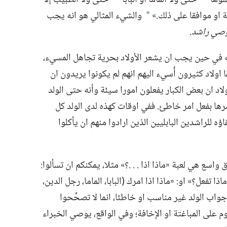
ة او موافقا على ذلك.‏»‏
والشيء المثالي هو انه يجب
*
وصي راشد.‏
انه في حين يجب ان يشعر الأولاد بحرية تجاهل المسيء،‏
اولاد كثيرون أُسيء اليهم انهم لم يكونوا يريدون ان
ولاد ان بعض الكبار يفعلون امورا سيئة وأنه حتى الولد
مرها بفعل امر خاطئ.‏ ففي اوقات كهذه لدى الولد كل
اؤه للراشدين البابليين الذين ارادوا منهم ان يأكلوا
 هي لعبة «ماذا اذا .‏ .‏ .‏؟‏» مثلا،‏ يمكنكم ان تسألوا:‏
تفعل؟‏» او:‏ «ماذا اذا امرك (‏البابا،‏ الماما،‏ رجل الدين،‏
جواب الولد غير مناسب او خاطئا،‏ انما لا تصحِّحوا
م على المباغتة او الإخافة؛‏ وفي الواقع،‏ يوصي الخبراء