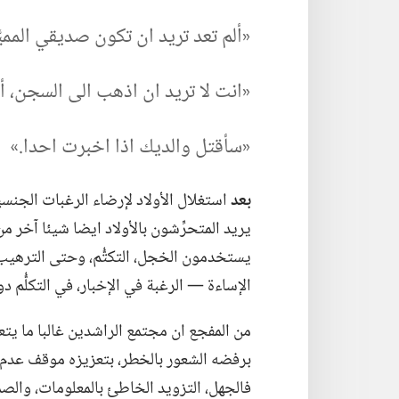
‏«ألم تعد تريد ان تكون صديقي المميَّز
‏«انت لا تريد ان اذهب الى السجن،‏ أ
‏«سأقتل والديك اذا اخبرت احدا.‏»‏
بعد
استغلال الأولاد لإرضاء الرغبات الجنسي
يريد المتحرِّشون بالأولاد ايضا شيئا آخر
يستخدمون الخجل،‏ التكتُّم،‏ وحتى الترهي
الإساءة —‏ الرغبة في الإخبار،‏ في التكلُّ
من المفجع ان مجتمع الراشدين غالبا ما يتعا
برفضه الشعور بالخطر،‏ بتعزيزه موقف عدم جوا
فالجهل،‏ التزويد الخاطئ بالمعلومات،‏ وال