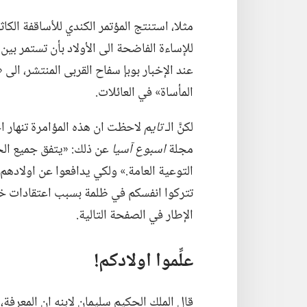
مثلا،‏ استنتج المؤتمر الكندي للأساقفة ا
للإساءة الفاضحة الى الأولاد بأن تستمر بين
عند الإخبار بوبإ سفاح القربى المنتشر،‏ الى
المأساة» في العائلات.‏
لكنَّ الـ‍
تايم
لاحظت ان هذه المؤامرة تنهار اخير
مجلة
اسبوع آسيا
عن ذلك:‏ «يتفق جميع الخ
التوعية العامة.‏» ولكي يدافعوا عن اولادهم،
تتركوا انفسكم في ظلمة بسبب اعتقادات خاطئة
الإطار في الصفحة التالية.‏
علِّموا اولادكم!‏
قال الملك الحكيم سليمان لابنه ان المعرفة،‏