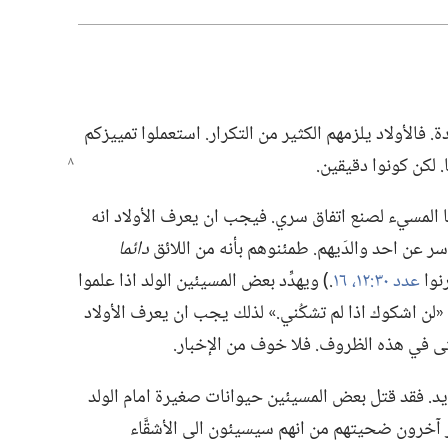
‏ فالأولاد يلزمهم الكثير من التكرار.‏ استعملوا تمييزكم
لكن كونوا دقيقين.‏
ها المسيء لصنع اتفاق سري.‏ فيجب ان يعرف الأولاد انه
 عن احد والدَيهم.‏ طمئنوهم بأنه من اللائق
دائما
رنوا
عدد ٣٠:‏
١٢،‏
١٦
‏.‏)‏ ويهدِّد بعض المسيئين الولد اذا علموا
:‏ «لن اشكوك اذا لم تشكُني.‏» لذلك يجب ان يعرف الأولاد
ى في هذه الظروف.‏ فلا خوف من الإخبار.‏
د.‏ فقد قتل بعض المسيئين حيوانات صغيرة امام الولد
ذَّر آخرون ضحيتهم من انهم سيسيئون الى الأشقَّاء