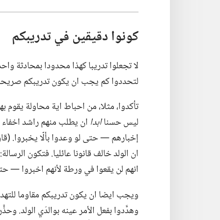
كونوا دقيقين في تدريبكم
لا تجعلوا تدريبا كهذا محدودا بمحادثة واحدة.
لتحددوا كم يجب ان يكون تدريبكم صريحا.‏ 
تأكدوا،‏ مثلا،‏ من احباط اية محاولة يقوم ب
ليس حسنا
ابدا
ان يطلب منهم راشد اخفاء سر
إخبارهم —‏ حتى لو وعدوا بألّا يخبروا.‏ (‏قا
ان الولد خالف قانونا عائليا.‏ فتكون الرسالة
انهم لن يقعوا في ورطة لأنهم اخبروا —‏ حت
ويجب ايضا ان يكون تدريبكم مقاوما للتهدي
وهدَّدوا بفعل الأمر عينه بوالدَي الولد.‏ وح