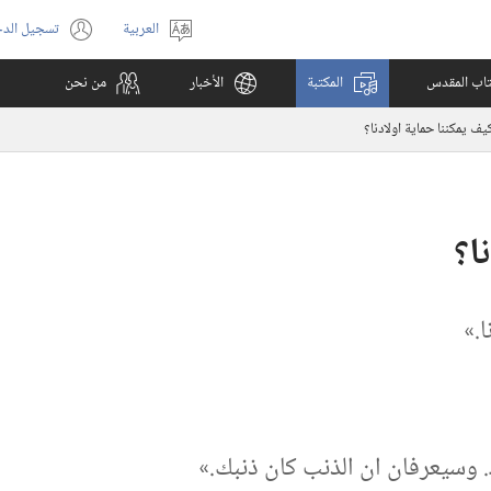
العربية
تسجيل الد
اختر
(يفتح
اللغة
نافذة
كتاب المقدس
المكتبة
الأخبار
من نحن
جديدة)
يف يمكننا حماية اولادنا؟‏
؟‏
‏»‏
‏ وسيعرفان ان الذنب كان ذنبك.‏»‏