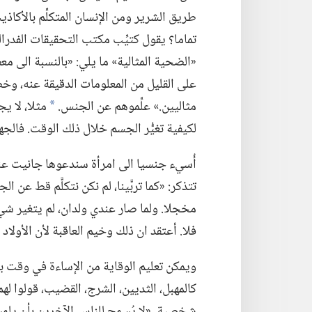
طريق الشرير ومن الإنسان المتكلِّم بالأكاذيب.
تماما؟‏ يقول كتيِّب مكتب التحقيقات الفدرا
«الضحية المثالية» ما يلي:‏ «بالنسبة الى م
على القليل من المعلومات الدقيقة عنه،‏ وخ
مثاليين.‏» علِّموهم عن الجنس.‏
مثلا،‏ لا 
*
لكيفية تغيُّر الجسم خلال ذلك الوقت.‏ فالجه
أُسيء جنسيا الى امرأة سندعوها جانيت عندم
تتذكر:‏ «كما تربَّينا،‏ لم نكن نتكلَّم قط عن 
مخجلا.‏ ولما
صار عندي ولدان،‏ لم يتغير شيء.
فلا.‏ أعتقد ان ذلك وخيم العاقبة لأن الأولاد سر
ويمكن تعليم الوقاية من الإساءة في وقت باكر
كالمهبل،‏ الثديين،‏ الشرج،‏ القضيب،‏ قولوا 
شخصية.‏ «لا يُسمح للناس الآخرين بأن يلمسو