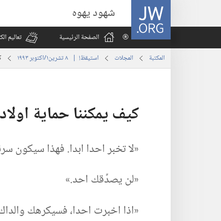
JW.ORG
شهود يهوه
الصفحة الرئيسية
تعاليم ال
المكتبة
المجلات
استيقظ‏!‏ | ‏‎ ٨‏ ‏‎تشرين١/اكتوبر‏ ‎١٩٩٣
ك
كيف يمكننا حماية اولادنا
‏«لا تخبر احدا ابدا.‏ فهذا سيكون سرنا.
‏«لن يصدِّقك احد.‏»‏
‏«اذا اخبرت احدا،‏ فسيكرهك والداك.