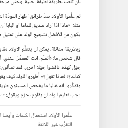
بأن تُلعب بطريقة لطيفة،‏ حبية،‏ وحتى مرحة.
ثم علِّموا الأولاد صدَّ طرائق اظهار المودَّة
مثلا:‏ «ماذا اذا اراد صديق للماما او البابا 
يكون من الأفضل تشجيع الولد على تمثيل ما س
وبطريقة مماثلة،‏ يمكن ان يتعلَّم الاولاد مقاو
قال شخص ما:‏ ‹أتعلَم،‏ انت المفضَّل عندي.‏ 
حِيَل كهذه،‏ ناقشوا حِيَلا اخرى.‏ فقد تسألو
كذلك؟‏› فماذا تقول؟‏» أَظهروا للولد كيف ي
وتذكَّروا انه غالبا ما يفحص المسيئون طريقة
يجب تعليم الولد ان يقاوم بحزم ويقول:‏ «سأ
علِّموا الأولاد استعمال الكلمات وأيض
التقرُّب غير اللائقة