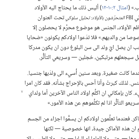
‏» (‏
امثال ٢:‏
١٠-‏١٢
‏)‏ أليس ذلك ما يحتاج اليه الأولاد
لي
تحت العنوان
FBI
المتحرِّشون بالأولاد:‏ تحليل سلوكي
عظم الأولاد،‏ الجنس هو موضوع محرَّم لا يحصلون إلا
صوصا من والديهم.‏» فلا تدَعوا اولادكم يكونون «ضحايا
يجب ان يصل ايّ ولد الى سن البلوغ دون ان يكون مدركا
ل سيجعلهم مرتبكين،‏ خجلين —‏ وسريعي التأثُّر.‏
ا كانت صغيرة.‏ وبعد سنين أُسيء الى ولدَيها جنسيا.‏
الجنس.‏ لذلك كبرتُ وأنا أحس بالإحراج بشأنه.‏ فقد كان امرا
‏ كان بإمكاني ان اكلِّم اولاد الناس الآخرين أما ولداي
يعو التأثُّر اذا لم تكلِّموهم عن هذه الأمور.‏»‏
.‏ فعندما تعلِّمون اولادكم ان يسمُّوا اجزاء من الجسم
لهم ان هذه الأماكن جيدة،‏ انها خصوصية —‏ لكنها
ها —‏ حتى ولا الماما او البابا —‏ حتى ولا الطبيب إلا