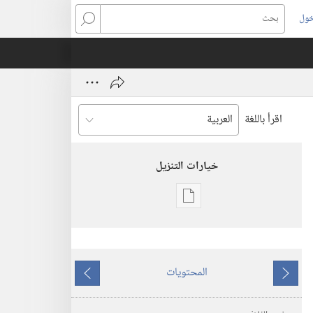
خول
بحث
اقرأ باللغة
خيارات التنزيل
خيارات
تنزيل
الاصدارات
استيقظ‏!‏
المحتويات
ما
ما
٨‏ ‏‎تشرين١/
يسبق
يلي