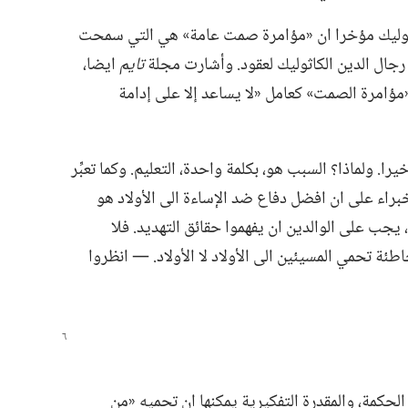
لكاثوليك مؤخرا ان «مؤامرة صمت عامة» هي التي سمحت
 رجال الدين الكاثوليك لعقود.‏ وأشارت مجلة
تايم
ايضا،‏
 «مؤامرة الصمت» كعامل «لا يساعد إلا على إدامة
ا.‏ ولماذا؟‏ السبب هو،‏ بكلمة واحدة،‏ التعليم.‏ وكما تعبِّر
براء على ان افضل دفاع ضد الإساءة الى الأولاد هو
‏ يجب على الوالدين ان يفهموا حقائق التهديد.‏ فلا
 تحمي المسيئين الى الأولاد لا الأولاد.‏ —‏ انظروا
 الحكمة،‏ والمقدرة التفكيرية يمكنها ان تحميه «من