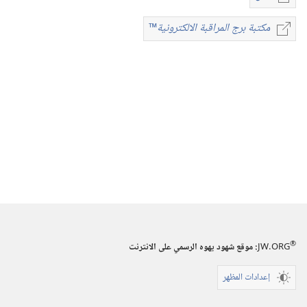
خيارات
تنزيل
مكتبة برج المراقبة الالكترونية
™
مكتبة
الاصدارات
برج
المجلات
المراقبة
‏‎٢٢‏ ‏‎آب/
الالكترونية
™
اغسطس‏
‎١٩٩٣
®
JW.ORG
:‏ موقع شهود يهوه الرسمي على الانترنت
إعدادات المظهر