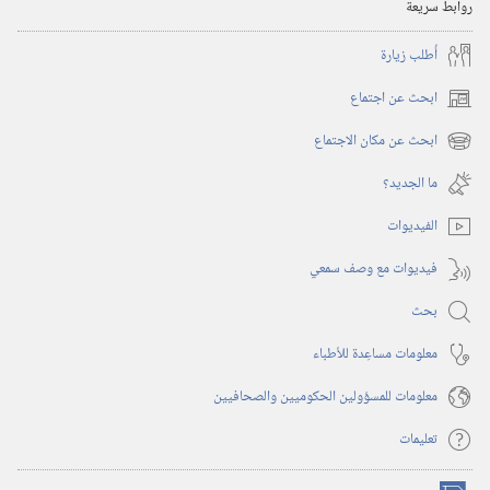
روابط سريعة
أُطلب زيارة
ابحث عن اجتماع
(يفتح
نافذة
ابحث عن مكان الاجتماع
(يفتح
جديدة)
نافذة
ما الجديد؟‏
جديدة)
الفيديوات
فيديوات مع وصف سمعي
بحث
معلومات مساعِدة للأطباء
معلومات للمسؤولين الحكوميين والصحافيين
تعليمات