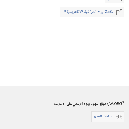
خيارات
تنزيل
مكتبة برج المراقبة الالكترونية
™
مكتبة
الاصدارات
برج
المجلات
المراقبة
‏‎٢٢‏ ‏‎حزيران/
الالكترونية
™
يونيو‏
‎١٩٩٣
®
JW.ORG
:‏ موقع شهود يهوه الرسمي على الانترنت
إعدادات المظهر