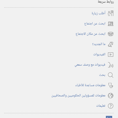
روابط سريعة
أُطلب زيارة
ابحث عن اجتماع
(يفتح
نافذة
ابحث عن مكان الاجتماع
(يفتح
جديدة)
نافذة
ما الجديد؟‏
جديدة)
الفيديوات
فيديوات مع وصف سمعي
بحث
معلومات مساعِدة للأطباء
معلومات للمسؤولين الحكوميين والصحافيين
تعليمات