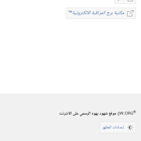
خيارات
تنزيل
مكتبة برج المراقبة الالكترونية
™
مكتبة
الاصدارات
برج
المجلات
المراقبة
‏‎٢٢‏ ‏‎آذار/
الالكترونية
™
مارس‏
‎١٩٩٣
®
JW.ORG
:‏ موقع شهود يهوه الرسمي على الانترنت
إعدادات المظهر