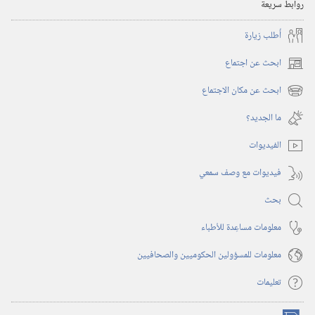
روابط سريعة
أُطلب زيارة
ابحث عن اجتماع
(يفتح
نافذة
ابحث عن مكان الاجتماع
(يفتح
جديدة)
نافذة
ما الجديد؟‏
جديدة)
الفيديوات
فيديوات مع وصف سمعي
بحث
معلومات مساعِدة للأطباء
معلومات للمسؤولين الحكوميين والصحافيين
تعليمات