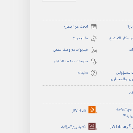
يارة
ابحث عن اجتماع
(يفتح
نافذة
 مكان الاجتماع
ما الجديد؟‏
جديدة)
ات
فيديوات مع وصف سمعي
معلومات مساعِدة للأطباء
 للمسؤولين
تعليمات
يين والصحافيين
ات
برج المراقبة
JW Hub
(يفتح
رونية
™
نافذة
®
جديدة)
JW Library
مكتبة برج المراقبة