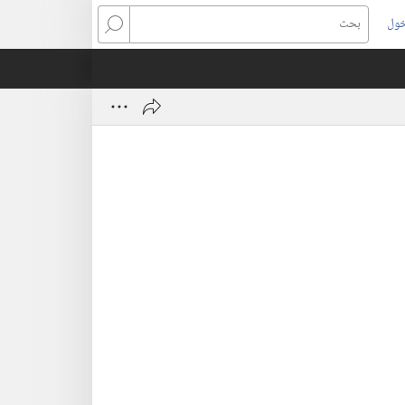
خول
بحث