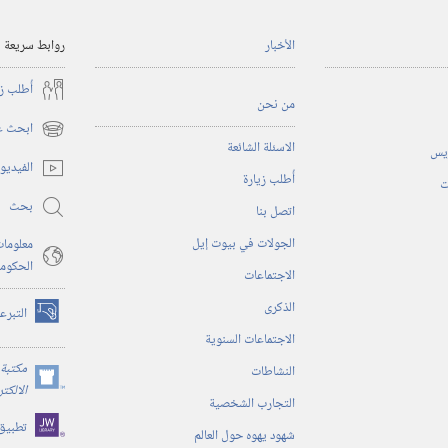
الأخبار
روابط سريعة
أُطلب ز
من نحن
ابحث عن
(يفتح
الاسئلة الشائعة
ريس
نافذة
الفيديو
أُطلب زيارة
جديدة)
ت
بحث
اتصل بنا
الجولات في بيوت إيل
معلومات
الحكوم
الاجتماعات
الذكرى
التبرع
(يفتح
الاجتماعات السنوية
نافذة
جديدة)
مكتبة 
النشاطات
(يفتح
الالكت
التجارب الشخصية
نافذة
تطبيق
جديدة)
شهود يهوه حول العالم