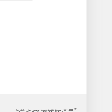
الاصدارات
برج
المجلات
المر
الال
٨‏ ‏‎كانون١/
ديسمبر‏
‎١٩٩٢
®
JW.ORG
:‏ موقع شهود يهوه الرسمي على الانترنت