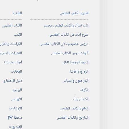
تعاليم الكتاب المقدس
المكتبة
انت تسأل والكتاب المقدس يجيب
الكتاب المقدس
شرح آيات من الكتاب المقدس
الكتب
دروس خصوصية في الكتاب المقدس
الكراسات والكرا
أدوات لدرس الكتاب المقدس
النشرات والدعوا
السعادة وراحة البال
أبواب متنوعة
الزواج والعائلة
المجلات
المراهقون والشباب
دليل الاجتماع
الأولاد
البرامج
الايمان باللّٰه
الفهارس
العلم والكتاب المقدس
الإرشادات
التاريخ والكتاب المقدس
محطة‏ ‏JW
الفيديوات