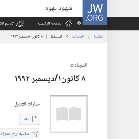
JW.ORG
شهود يهوه
الصفحة الرئيسية
تعاليم ال
المكتبة
المجلات
استيقظ‏!‏ | ‏‎ ٨‏ ‏‎كانون١/ديسمبر‏ ‎١٩٩٢
المجلات
خيارات التنزيل
نص
خيارات
تنزيل
مكتبة برج المراقب
مكت