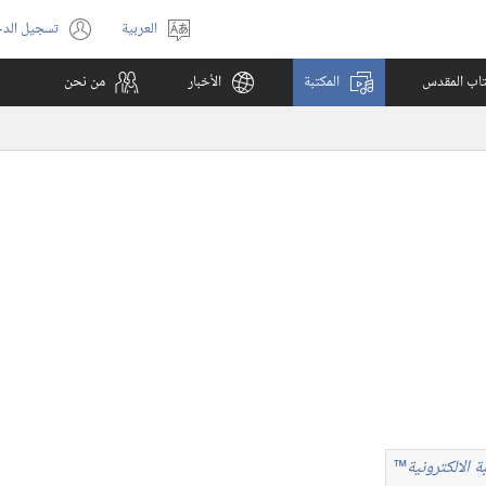
العربية
تسجيل الد
اختر
(يفتح
اللغة
نافذة
كتاب المقدس
المكتبة
الأخبار
من نحن
جديدة)
ة الالكترونية
™
بة