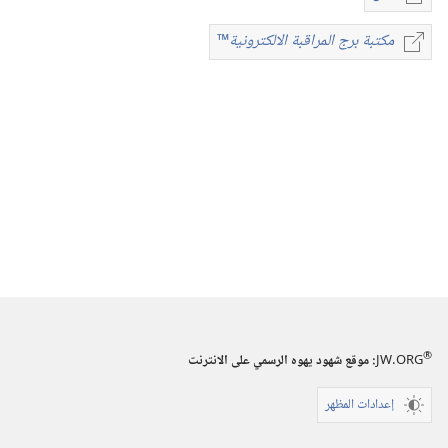
خيارات
تنزيل
مكتبة برج المراقبة الالكترونية
™
مكتبة
الاصدارات
برج
المجلات
المراقبة
الالكترونية
™
٨‏ ‏‎شباط/
فبراير‏
‎١٩٩٢
®
JW.ORG
:‏ موقع شهود يهوه الرسمي على الانترنت
إعدادات المظهر