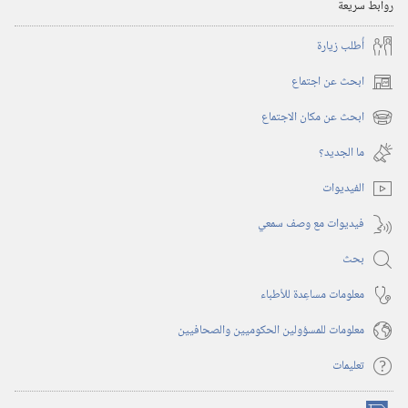
روابط سريعة
أُطلب زيارة
ابحث عن اجتماع
(يفتح
نافذة
ابحث عن مكان الاجتماع
(يفتح
جديدة)
نافذة
ما الجديد؟‏
جديدة)
الفيديوات
فيديوات مع وصف سمعي
بحث
معلومات مساعِدة للأطباء
معلومات للمسؤولين الحكوميين والصحافيين
تعليمات