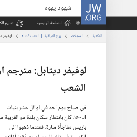
JW.ORG
شهود يهوه
الصفحة الرئيسية
تعاليم ال
المكتبة
المجلات
برج المراقبة | العدد ‏‎٦‎/‏‎٢٠١٦‎
لوفيفر دي
لوفيفر ديتابل:‏ مترجم او
الشعب
في
صباح يوم احد في اوائل عشرينيات
الـ‍ ١٥٠٠،‏ كان بانتظار سكان بلدة مو القريبة م
باريس مفاجأة سارة.‏ فعندما ذهبوا الى