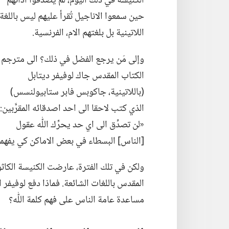
الكنيسة في ذلك اليوم،‏ لم يصدِّقوا آذانهم
حين سمعوا الاناجيل تُقرأ عليهم ليس باللغة
اللاتينية بل بلغتهم الام،‏ الفرنسية.‏
وإلى مَن يرجع الفضل في ذلك؟‏ الى مترجم
الكتاب المقدس جاك لوفيفر ديتابل
(‏باللاتينية،‏ جاكوبس فابر ستابيولنسس)‏
الذي كتب لاحقا الى احد اصدقائه المقرَّبين:‏
«لن تصدِّق الى اي حد يحرِّك اللّٰه عقول
[الناس] البسطاء في بعض الاماكن كي يفهموا
ولكن في تلك الفترة،‏ عارضت الكنيسة الكا
المقدس باللغات الشائعة.‏ فماذا دفع لوفيف
مساعدة عامة الناس على فهم كلمة اللّٰه؟‏