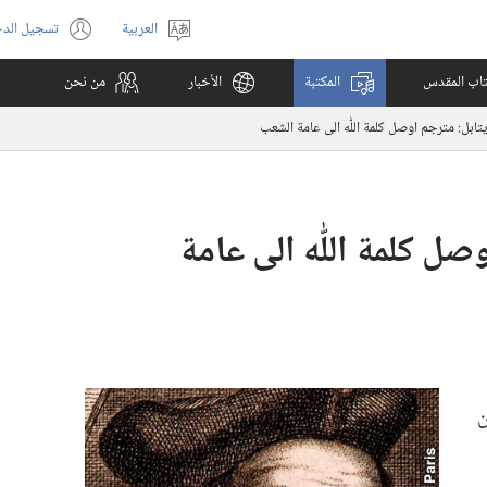
العربية
تسجيل الد
اختر
(يفتح
اللغة
نافذة
كتاب المقدس
المكتبة
الأخبار
من نحن
جديدة)
تابل:‏ مترجم اوصل كلمة اللّٰه الى عامة الشعب
صل كلمة اللّٰه الى عامة
ن