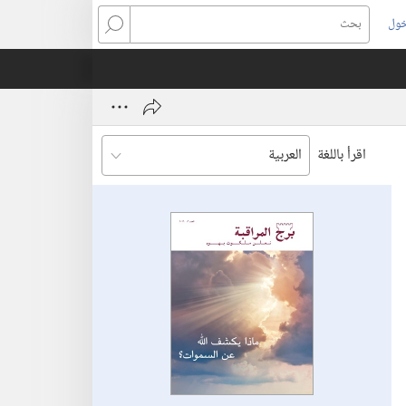
خول
بحث
اقرأ باللغة