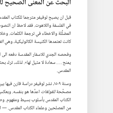
البحث عن المعنى الصحيح لل
قبل ان يصبح لوفيفر مترجما للكتاب المقدس،
في الفلسفة واللاهوت.‏ فقد لاحظ ان النصوص
المضلِّلة والاخطاء في ترجمة الكلمات.‏ وخل
كانت تعتمدها الكنيسة الكاثوليكية،‏ وهي
ال
وفحصه الجدي للاسفار المقدسة دفعه الى ا
يمنح .‏ .‏ .‏ سعادة لا مثيل لها».‏ لذلك،‏ ت
المقدس.‏
وسنة ١٥٠٩،‏ نشر لوفيفر دراسة قارن فيها بين خمس ترجمات لاتينية للمزامير،‏
مصحَّحة
للفولغات
اعدَّها هو بنفسه.‏ وبعك
الكتاب المقدس بأسلوب بسيط ومفهوم.‏ وطري
من المصلحين وعلماء الكتاب المقدس.‏ —‏ انظ