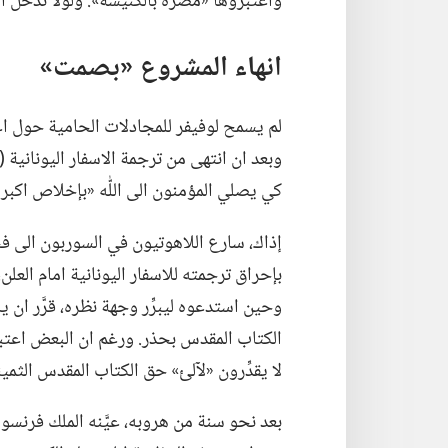
واعتبروها «مضرة بالكنيسة».‏ ولولا تدخُّل ال
انهاء المشروع «بصمت»‏
وبعد ان انتهى من ترجمة الاسفار اليونانية (‏
كي يصلي المؤمنون الى اللّٰه «بإخلاص اكبر
إذاك،‏ سارع اللاهوتيون في السوربون الى 
بإحراق ترجمته للاسفار اليونانية امام العلن،‏
وحين استدعوه ليبرِّر وجهة نظره،‏ قرَّر ان
الكتاب المقدس بحذر.‏ ورغم ان البعض اعتبر
لا يقدِّرون «لآلئ» حق الكتاب المقدس الثمين
بعد نحو سنة من هروبه،‏ عيَّنه الملك فرنسوا 