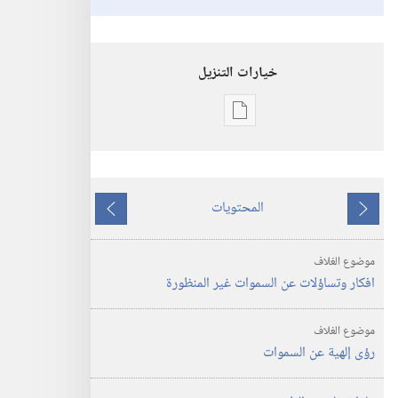
خيارات التنزيل
خيارات
تنزيل
الاصدارات
برج
المحتويات
المراقبة
ما
ما
ماذا
يسبق
يلي
موضوع الغلاف
يكشف
افكار وتساؤلات عن السموات غير المنظورة
اللّٰه
عن
موضوع الغلاف
السموات؟‏
رؤى إلهية عن السموات