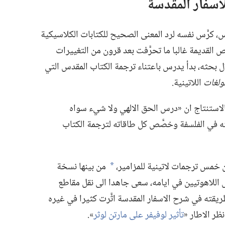
اسفار المقدسة
‏ كرَّس نفسه لرد المعنى الصحيح للكتابات الكلاسيكية
 القديمة غالبا ما تحرَّفت بعد قرون من التغييرات
ال بحثه،‏ بدأ يدرس باعتناء ترجمة الكتاب المقدس التي
فولغات
اللاتينية.‏
لاستنتاج ان «درس الحق الالهي ولا شيء سواه
رك بحثه في الفلسفة وخصَّص كل طاقاته لترجمة الكتاب
من بينها نسخة
a
س اللاهوتيين في ايامه،‏ سعى جاهدا الى نقل مقاطع
قته في شرح الاسفار المقدسة اثَّرت كثيرا في غيره
ر الاطار «‏
تأثير لوفيفر على مارتن لوثر
‏».‏