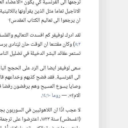
ترجمها الى الفرنسية كي يكون «الاعضاء ا
الاناجيل تماما مثل الذين يقرأونها باللاتي
ان يرجعوا الى تعاليم الكتاب المقدس؟‏
لقد ادرك لوفيفر كم افسدت التعاليم والفلسفة 
٢:‏٨
‏)‏ وكان مقتنعا ان الوقت حان ليُنادى برس
تستمر عقائد البشر الدخيلة في تضليل الناس
سعى لوفيفر ايضا الى الرد على الحجج الباط
الى الفرنسية.‏ فقد فضح كذبهم وخداعهم قائلا
وصايا يسوع
المسيح وهم يرفضون رفضا قاطعا
الام؟‏».‏ —‏
روما ١٠:‏١٤
‏.‏
لا عجب اذًا ان اللاهوتيين في السوربون بج
(‏اغسطس)‏ سنة ١٥٢٣،‏ اعترض