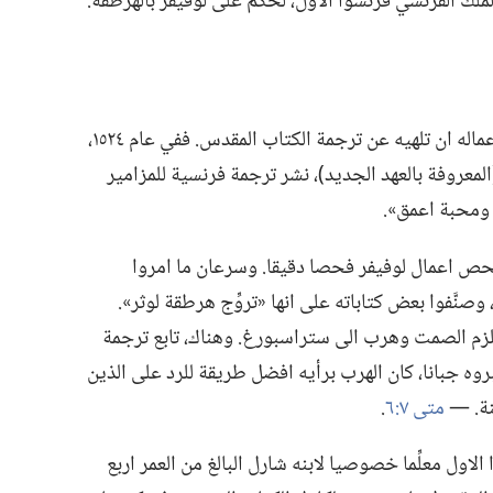
ملك الفرنسي فرنسوا الاول،‏ لحُكم على لوفيفر بالهرطقة.‏
لم يسمح لوفيفر للمجادلات الحامية حول اعماله ان تلهيه عن ترجمة الكتاب المقدس.‏ ففي عام ١٥٢٤،‏
المعروفة بالعهد الجديد)‏،‏ نشر ترجمة فرنسية للمزامير
 ومحبة اعمق».‏
فحص اعمال لوفيفر فحصا دقيقا.‏ وسرعان ما امروا
 وصنَّفوا بعض كتاباته على انها «تروِّج هرطقة لوثر».‏
 يلزم الصمت وهرب الى ستراسبورغ.‏ وهناك،‏ تابع ترجمة
وه جبانا،‏ كان الهرب برأيه افضل طريقة للرد على الذين
ة.‏ —‏
متى ٧:‏٦
‏.‏
الاول معلِّما خصوصيا لابنه شارل البالغ من العمر اربع