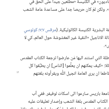
لعاديون» في الكنيسة «مطلعين جيدا على الحق في
نية».‏ ولكن لمَ كان حريصا جدا على مساعدة عامة الشعب
البشرية الكنيسة الكاثوليكية.‏ (‏
مرقس ٧:‏٧؛‏
كولوسي
الة الاناجيل «النقية غير المغشوشة حول العالم،‏ كي لا
».‏
لة التي استند اليها مَن عارضوا ترجمة الكتاب المقدس
:‏ «كيف يمكنهم ان يعلِّموا [الناس] ان يطبِّقوا كل
 ان يرى العامة انجيل اللّٰه ويقرأونه بلغتهم
امعة باريس سارعوا الى اسكات لوفيفر.‏ ففي آب
وا على ترجمة الكتاب المقدس بلغة الشعب وإصدار تعليقات عليه