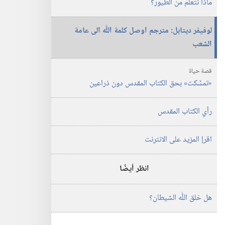
ماذا نتعلم من الطيور؟‏
لوفيفر ديتابل:‏ مترجم اوصل كلمة اللّٰه الى عامة
الشعب
قصة حياة
‏«تمسَّكت» بحق الكتاب المقدس دون ذراعين
رأي الكتاب المقدس
اقرإ المزيد على الانترنت
انظر أيضًا
هل خلق اللّٰه الشيطان؟‏