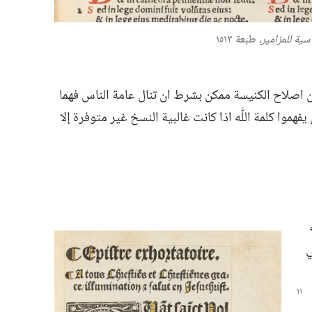
سية للمزامير،‏
طبعة ١٥١٣
ا ان اصلاح الكنيسة ممكن بشرط ان تنال عامة الناس فهما
هموا كلمة اللّٰه اذا كانت غالبية النسخ غير متوفرة إلا
ي