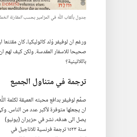
جدول بألقاب اللّٰه في المزامير بحسب
المقارنة الخما
ورغم ان لوفيفر وُلد كاثوليكيا،‏ كان مقتنع
صحيحا للاسفار المقدسة.‏ ولكن كيف لهم ان يف
باللاتينية؟‏
ترجمة في متناول الجميع
صمَّم لوفيفر بدافع محبته العميقة لكلمة اللّٰه
ان يجعلها متوفرة لأكبر عدد من الناس.‏ وك
يصل الى هدفه،‏ نشر في حزيران (‏يونيو)‏
سنة ١٥٢٣ ترجمة فرنسية للاناجيل
في