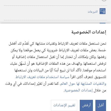
التبرعات
(يفتح
نافذة
جديدة)
مكتبة برج المراقبة الالكترونية
™
(يفتح
إعدادات الخصوصية
نافذة
JW Hub
جديدة)
(يفتح
نحن نستعمل ملفات تعريف الارتباط وتقنيات مشابهة كي نُقدِّم لك أفضل
نافذة
®
خدمة. بعض ملفات تعريف الارتباط ضرورية كي يعمل موقعنا ولا يمكن
تطبيق
JW Library
جديدة)
رفضها. ولكن بإمكانك أن تختار إما أن تقبل استعمال ملفات إضافية أو
مكتبة برج المراقبة
ترفض استعمالها. والهدف من هذه الملفات الإضافية هو أن نُسهِّل عليك
استخدام موقعنا. تأكَّد أننا لن نبيع أبدًا أيًّا من البيانات ولن نستعملها
للتسويق. لتعرف أكثر، اقرأ
سياسة استخدام ملفات تعريف الارتباط
والتقنيات المشابهة لها حول العالم
. كما تقدر أن تغيِّر إعداداتك في أي وقت
Copyright
© 2026 .Watch Tower Bible and Tract Society of Pennsylvania
من خلال
إعدادات الخصوصية
.
شروط الاستخدام
|
سياسة الخصوصية
|
إعدادات الخصوصية
عر
الم
أقبل
أرفض
تغيير الإعدادات