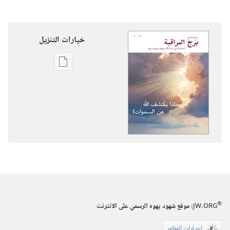
خيارات التنزيل
خيارات
تنزيل
الاصدارات
برج
المراقبة
ماذا
يكشف
اللّٰه
عن
السموات؟‏
®
JW.ORG
:‏ موقع شهود يهوه الرسمي على الانترنت
إعدادات المظهر