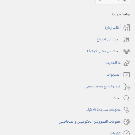
روابط سريعة
أُطلب زيارة
ابحث عن اجتماع
(يفتح
نافذة
ابحث عن مكان الاجتماع
(يفتح
جديدة)
نافذة
ما الجديد؟‏
جديدة)
الفيديوات
فيديوات مع وصف سمعي
بحث
معلومات مساعِدة للأطباء
معلومات للمسؤولين الحكوميين والصحافيين
تعليمات