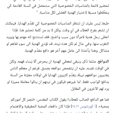
تحضير لائحة بالمناسبات الخصوصية التي ستحصل في السنة القادمة كي
يخطِّطوا مسبقا لاختيار الهدية الفضلى لكل مناسبة.‏
a
طبعا،‏ ليس عليك ان تنتظر المناسبات الخصوصية كي تقدِّم الهدايا.‏ فيمكنك
ان تشعر بفرح العطاء في اي وقت.‏ ولكن لا بد من كلمة تحذير هنا.‏ فإذا
اعطى رجل هدية لامرأة دون سبب واضح،‏ فقد تستنتج انه مهتم بها ويريد
التقرب منها.‏ وفي حال لم تكن هذه نيته،‏ قد تؤدي الهدية الى سوء تفاهم او
مشاكل.‏ وهذا يأخذنا الى عامل مهم آخر هو دافع مقدِّم الهدية.‏
الدوافع.‏
مثلما ذُكر،‏ ينبغي لمعطي الهدية ان يحرص ألا يُساء فهمه.‏ ولكن
في الوقت نفسه،‏ عليه ان يتفحص دوافعه بصدق.‏ فرغم ان معظم الناس
يعتبرون دوافعهم نبيلة،‏ يقدِّم كثيرون الهدايا في اوقات معيَّنة من السنة
بدافع الواجب فقط.‏ اما غيرهم فيكون في نيتهم ان ينالوا معاملة مميزة او
يرد لهم الآخرون في المقابل.‏
فما هو الدافع الصائب للعطاء؟‏ يقول الكتاب المقدس:‏ «لتصِر كل اموركم
بمحبة».‏ (‏
١ كورنثوس ١٦:‏١٤
‏)‏ فإذا كان دافعك المحبة الحقيقية والاهتمام