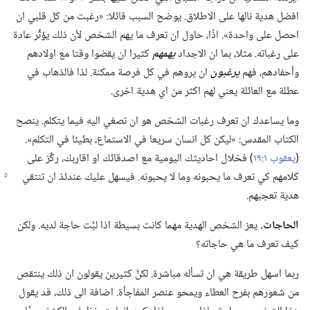
افضل هدية نالها على الاطلاق.‏ يوضح السبب قائلا:‏ «رغبت من كل قلبي ان
احصل على واحدة».‏ اذًا،‏ حاول ان تعرف ما يهم الشخص لأن ذلك يؤثِّر عادة
على رغباته.‏ مثلا،‏ بما ان الاجداد
يهمهم
كثيرا ان يقضوا وقتا مع اولادهم
وأحفادهم،‏ فهم
يرغبون
ان يروهم في كل فرصة ممكنة.‏ لذا فالذهاب في
عطلة مع العائلة يعني لهم اكثر من اي هدية اخرى.‏
وما يساعدك ان تعرف رغبات الشخص هو ان تصغي اليه فيما يتكلم.‏ ينصح
الكتاب المقدس:‏ «ليكن كل انسان سريعا في الاستماع،‏ بطيئا في التكلم».‏
(‏
يعقوب ١:‏١٩
‏)‏ فخلال احاديثك اليومية مع اصدقائك او اقاربك،‏ ركِّز على
كلامهم كي تعرف ما يحبونه وما
لا يحبونه.‏ فيسهل عليك عندئذ ان تنتقي
هدية تعجبهم.‏
الحاجات.‏
يعز الشخص الهدية مهما كانت بسيطة اذا لبَّت حاجة لديه.‏ ولكن
كيف تعرف ما هي حاجاته؟‏
ربما اسهل طريقة هي ان تسأله مباشرة.‏ لكنَّ كثيرين يقولون ان ذلك ينتقص
من شعورهم بفرح العطاء ويمحو عنصر المفاجأة.‏ اضافة الى ذلك،‏ قد يقول