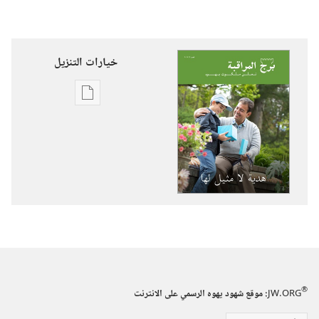
خيارات التنزيل
خيارات
تنزيل
الاصدارات
برج
المراقبة
هدية
لا
مثيل
لها
®
JW.ORG
:‏ موقع شهود يهوه الرسمي على الانترنت