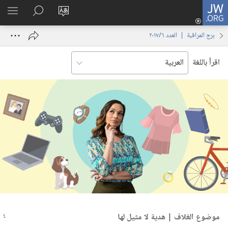
JW.ORG
تسجيل
تغيير
البحث
اظهر
الدخول
لغة
في
القائم
(يفتح
برج المراقبة | العدد ‏‎٦‎/‏‎٢٠١٧‎
الموقع
JW.‎ORG
نافذة
جديدة)
اقرأ باللغة
موضوع الغلاف | هدية لا مثيل لها