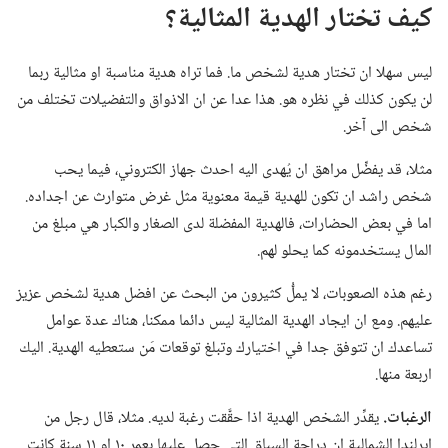
كيف تختار الهدية المثالية؟‏
ليس سهلا ان تختار هدية لشخص ما.‏ فما تراه هدية مناسبة او مثالية ربما
لن يكون كذلك في نظره هو.‏ هذا عدا عن ان الاذواق والتفضيلات تختلف من
شخص الى آخر.‏
مثلا،‏ قد يفضِّل مراهق ان يُهدى اليه احدث جهاز الكتروني،‏ فيما يحب
شخص راشد ان تكون للهدية قيمة معنوية مثل غرض متوارث عن اجداده.‏
اما في بعض الحضارات،‏ فالهدية المفضلة لدى الصغار والكبار هي مبلغ من
المال يستخدمونه كما يحلو لهم.‏
رغم هذه الصعوبات،‏ لا يملُّ كثيرون من البحث عن افضل هدية لشخص عزيز
عليهم.‏ ومع ان ايجاد الهدية المثالية ليس دائما ممكنا،‏ هناك عدة عوامل
تساعدك ان تتوفق جدا في اختيارك وتبلغ توقعات مَن ستعطيه الهدية.‏ اليك
اربعة منها.‏
الرغبات.‏
يقدِّر الشخص الهدية اذا حقَّقت رغبة لديه.‏ مثلا،‏ قال رجل من
ايرلندا الشمالية ان دراجة السباق التي حصل عليها بعمر ١٠ او ١١ سنة كانت