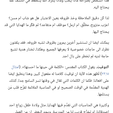
هذا الشخص بصراحة ماذا يحب وماذا يكره،‏ انما يتحفظ في الكشف عمَّا
يحتاج اليه.‏
لذا كُن دقيق الملاحظة وخذ ظروفه بعين الاعتبار.‏ هل هو شاب ام مسن؟‏
اعزب،‏ متزوج،‏ مطلَّق،‏ ام ارمل؟‏ موظف ام متقاعد؟‏ ثم فكِّر ما الهدايا التي قد
يحتاج اليها.‏
يمكنك ايضا ان تستشير آخرين يمرون بظروف تشبه ظروفه.‏ فقد يلفتون
نظرك الى حاجات خصوصية لا يعرفها الجميع.‏ وهكذا،‏ تختار هدية تشبع
حاجة لديه لم تخطر على بال احد.‏
التوقيت.‏
يقول الكتاب المقدس:‏ «الكلمة في حينها ما احسنها!‏».‏ (‏
امثال
١٥:‏٢٣
‏)‏ تُظهر هذه الآية ان توقيت كلامنا له مفعول كبير.‏ وهذا ينطبق ايضا
على افعالنا.‏ فكما ان الكلمات التي تقال في وقتها تسر السامع جدا،‏ كذلك
الهدية المقدَّمة في الوقت الصحيح او في المناسبة الملائمة تفرِّح قلب مَن
يستلمها.‏
وكثيرة هي المناسبات التي نقدِّم فيها الهدايا،‏ مثل ولادة طفل،‏ زواج احد
اصدقائنا،‏ او تخرُّج قريب لنا من المدرسة.‏ ويجد البعض ان من العملي