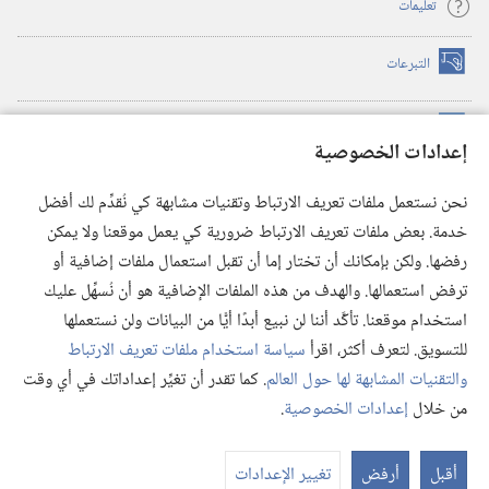
تعليمات
التبرعات
(يفتح
نافذة
جديدة)
مكتبة برج المراقبة الالكترونية
™
(يفتح
إعدادات الخصوصية
نافذة
JW Hub
جديدة)
(يفتح
نحن نستعمل ملفات تعريف الارتباط وتقنيات مشابهة كي نُقدِّم لك أفضل
نافذة
®
خدمة. بعض ملفات تعريف الارتباط ضرورية كي يعمل موقعنا ولا يمكن
تطبيق
JW Library
جديدة)
رفضها. ولكن بإمكانك أن تختار إما أن تقبل استعمال ملفات إضافية أو
مكتبة برج المراقبة
ترفض استعمالها. والهدف من هذه الملفات الإضافية هو أن نُسهِّل عليك
استخدام موقعنا. تأكَّد أننا لن نبيع أبدًا أيًّا من البيانات ولن نستعملها
للتسويق. لتعرف أكثر، اقرأ
سياسة استخدام ملفات تعريف الارتباط
والتقنيات المشابهة لها حول العالم
. كما تقدر أن تغيِّر إعداداتك في أي وقت
Copyright
© 2026 .Watch Tower Bible and Tract Society of Pennsylvania
من خلال
إعدادات الخصوصية
.
شروط الاستخدام
|
سياسة الخصوصية
|
إعدادات الخصوصية
عر
الم
أقبل
أرفض
تغيير الإعدادات