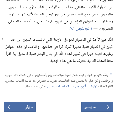
العميق،‏ فسيفرح الشخص بهديتك دون شك وستلمس انت السعادة الناتجة
عن اظهارك الكرم الحقيقي.‏ هذا وإن عطاءك من القلب يفرِّح اباك السماوي.‏
فالرسول بولس مدح المسيحيين في كورنثوس القديمة لأنهم تبرعوا بفرح
وسخاء لدعم اخوتهم المؤمنين في اليهودية.‏ فقد قال:‏ «اللّٰه يحب المعطي
المسرور».‏ —‏
٢ كورنثوس ٩:‏٧
‏.‏
اذًا،‏ حين تأخذ في الاعتبار العوامل الاربعة التي ناقشناها،‏ تنجح الى حد
كبير في اختيار هدية مميزة تترك اثرا في صاحبها.‏ واللافت ان هذه العوامل
وغيرها لعبت دورا في تدبير اعده اللّٰه كي ينال البشر هدية لا مثيل لها.‏ اقرأ
معنا المقالة التالية لتعرف ما هي هذه الهدية.‏
يقدِّم كثيرون الهدايا ايضا خلال اعياد ميلاد اقاربهم وأصحابهم او في الاحتفالات الدينية
a
والوطنية.‏ ولكن غالبا ما تتضمن هذه المناسبات ممارسات تتعارض مع تعاليم الكتاب المقدس.‏
انظر المقالة «‏
قراؤنا يسألون:‏ هل عيد الميلاد للمسيحيين؟‏
‏» في هذه المجلة.‏
ما يسبق
ما يلي