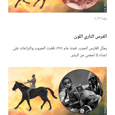
رؤيا ٦:‏٣،‏ ٤
الفرس الناري اللون
يمثِّل الفارس الحرب.‏ فمنذ عام ١٩١٤،‏ قضت الحروب والنزاعات على
اعداد لا تُحصى من البشر.‏