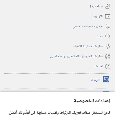
جديدة)
نافذة
ما الجديد؟‏
جديدة)
الفيديوات
فيديوات مع وصف سمعي
بحث
معلومات مساعِدة للأطباء
معلومات للمسؤولين الحكوميين والصحافيين
تعليمات
التبرعات
(يفتح
نافذة
جديدة)
مكتبة برج المراقبة الالكترونية
™
(يفتح
إعدادات الخصوصية
نافذة
JW Hub
جديدة)
(يفتح
نحن نستعمل ملفات تعريف الارتباط وتقنيات مشابهة كي نُقدِّم لك أفضل