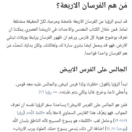
مَن هم الفرسان الاربعة؟‏
قد تبدو الرؤيا عن الفرسان الاربعة غامضة ومرعبة،‏ لكنَّ الحقيقة مختلفة
تماما.‏ فمن خلال الكتاب المقدس والاحداث في تاريخنا العصري،‏ يمكننا ان
نعرف بوضوح هوية كل فارس.‏ ورغم ان ظهور الفرسان يرتبط بويلات تبتلي
الارض،‏ فهو قد يحمل ايضا بشرى سارة لك ولعائلتك.‏ ولكن بداية،‏ لنحدِّد مَن
هم الفرسان واحدا فواحدا.‏
الجالس على الفرس الابيض
تبدأ الرؤيا بالقول:‏ «نظرتُ وإذا فرس ابيض،‏ والجالس عليه معه قوس،‏
وأُعطي تاجا،‏ وخرج غالبا ولكي يتم غلبته».‏ —‏
رؤيا ٦:‏٢
‏.‏
فمَن هو الجالس على الفرس الابيض؟‏ يساعدنا سفر الرؤيا نفسه ان نعرف
الجواب.‏ فهو يعرِّف هذا الفارس السماوي لاحقا بأنه «‏
كلمة اللّٰه
‏».‏ (‏
رؤيا
١٩:‏١١-‏١٣
‏)‏ وحامل لقب «الكلمة» هو يسوع المسيح لأنه الناطق بلسان اللّٰه.‏
(‏
يوحنا ١:‏١،‏
١٤
‏)‏ اضافة الى ذلك،‏ يُدعى يسوع «ملك الملوك ورب الارباب»