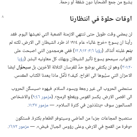
يشبع من جمع الضحايا دون شفقة او رحمة.‏
اوقات حلوة في انتظارنا
لن يمضي وقت طويل حتى تنتهي الازمنة الصعبة التي نعيشها اليوم.‏ فقد
رأينا ان يسوع «خرج غالبا» عام ١٩١٤ اذ طرد الشيطان الى الارض،‏ لكنه لم
يتم
غلبته آنذاك.‏ (‏
رؤيا ٦:‏٢؛‏
١٢:‏٩،‏
١٢
‏)‏ ففي هرمجدون التي اصبحت على
الابواب،‏ سيمحو يسوع تأثير الشيطان ويهلك كل معاونيه البشر.‏ (‏
رؤيا
٢٠:‏١-‏٣
‏)‏ وهو لن يكتفي بوضع حدٍّ للفرسان الثلاثة الآخرين،‏ بل
سيحوِّل
ايضا
الاحزان التي سبَّبوها الى افراح.‏ كيف؟‏ تأمَّل ماذا يعدنا الكتاب المقدس.‏
ستمضي الحروب الى غير رجعة ويسود السلام.‏ فيهوه ‹سيسكِّن الحروب
الى اقصى الارض.‏ يكسر القوس ويقطع الرمح›.‏ (‏
مزمور ٤٦:‏٩
‏)‏ والاشخاص
المسالمون سوف «يتلذذون في كثرة السلام».‏ —‏
مزمور ٣٧:‏١١
‏.‏
ستصبح المجاعات جزءا من الماضي وسيتوفر الطعام بكثرة.‏ فستكون
«وفرة من القمح في الارض،‏ وعلى رؤوس الجبال فيض».‏ —‏
مزمور ٧٢:‏١٦
‏.‏