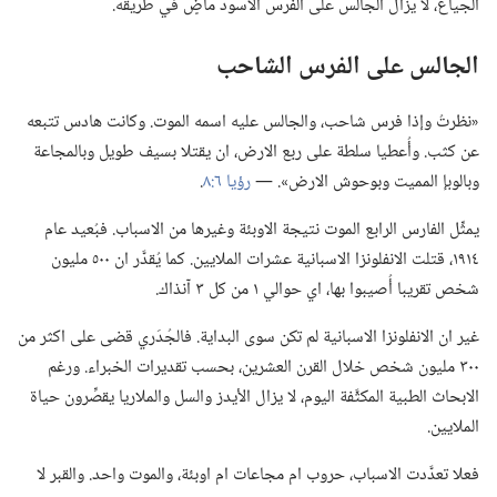
الجياع،‏ لا يزال الجالس على الفرس الاسود ماضٍ في طريقه.‏
الجالس على الفرس الشاحب
‏«نظرتُ وإذا فرس شاحب،‏ والجالس عليه اسمه الموت.‏ وكانت هادس تتبعه
عن كثب.‏ وأُعطيا سلطة على ربع الارض،‏ ان يقتلا بسيف طويل وبالمجاعة
وبالوبإ المميت وبوحوش الارض».‏ —‏
رؤيا ٦:‏٨
‏.‏
يمثِّل الفارس الرابع الموت نتيجة الاوبئة وغيرها من الاسباب.‏ فبُعيد عام
١٩١٤،‏ قتلت الانفلونزا الاسبانية عشرات الملايين.‏ كما يُقدَّر ان ٥٠٠ مليون
شخص تقريبا أُصيبوا بها،‏ اي حوالي ١ من كل ٣ آنذاك.‏
غير ان الانفلونزا الاسبانية لم تكن سوى البداية.‏ فالجُدَري قضى على اكثر من
٣٠٠ مليون شخص خلال القرن العشرين،‏ بحسب تقديرات الخبراء.‏ ورغم
الابحاث الطبية المكثَّفة اليوم،‏ لا يزال الأيدز والسل والملاريا يقصِّرون حياة
الملايين.‏
فعلا تعدَّدت الاسباب،‏ حروب ام مجاعات ام اوبئة،‏ والموت واحد.‏ والقبر لا