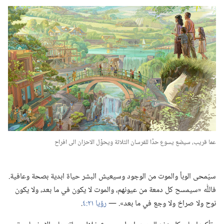
عما قريب،‏ سيضع يسوع حدًّا للفرسان الثلاثة ويحوِّل الاحزان الى افراح
سيُمحى الوبأ والموت من الوجود وسيعيش البشر حياة ابدية بصحة وعافية.‏
فاللّٰه «سيمسح كل دمعة من عيونهم،‏ والموت لا يكون في ما بعد،‏ ولا يكون
نوح ولا صراخ ولا وجع في ما بعد».‏ —‏
رؤيا ٢١:‏٤
‏.‏