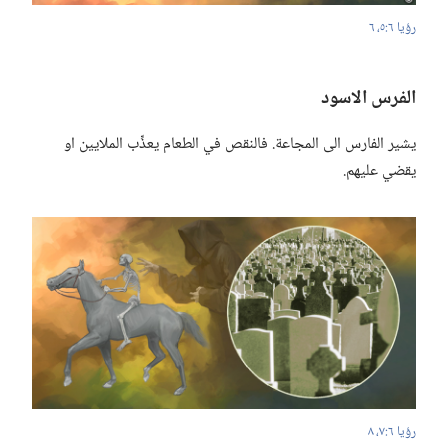
رؤيا ٦:‏٥،‏ ٦
الفرس الاسود
يشير الفارس الى المجاعة.‏ فالنقص في الطعام يعذِّب الملايين او
يقضي عليهم.‏
رؤيا ٦:‏٧،‏ ٨