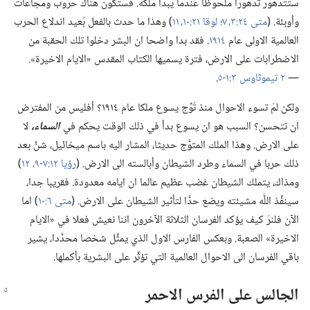
ستتدهور تدهورا ملحوظا عندما يبدأ ملكه.‏ فستكون هناك حروب ومجاعات
وأوبئة.‏ (‏
متى ٢٤:‏٣،‏
٧؛‏
لوقا ٢١:‏١٠،‏ ١١
‏)‏ وهذا ما حدث بالفعل بُعيد اندلاع الحرب
العالمية الاولى عام
١٩١٤
‏.‏ فقد بدا واضحا ان البشر دخلوا تلك الحقبة من
الاضطرابات على الارض،‏ فترة يسميها الكتاب المقدس «الايام الاخيرة».‏
—‏
٢ تيموثاوس ٣:‏١-‏٥
‏.‏
ولكن لمَ تسوء الاحوال منذ تُوِّج يسوع ملكا عام ١٩١٤؟‏ أفليس من المفترض
ان تتحسن؟‏ السبب هو ان يسوع بدأ في ذلك الوقت يحكم في
السماء،‏
لا
على الارض.‏ وهذا الملك المتوَّج حديثا،‏ المشار اليه باسم ميخائيل،‏ شنَّ بعد
ذلك حربا في السماء وطرد الشيطان وأبالسته الى الارض.‏ (‏
رؤيا ١٢:‏٧-‏٩،‏
١٢
‏)‏
ومذاك،‏ يتملك الشيطان غضب عظيم عالما ان ايامه معدودة.‏ فقريبا جدا،‏
سينفِّذ اللّٰه مشيئته ويضع حدًّا لتأثير الشيطان على الارض.‏ (‏
متى ٦:‏١٠
‏)‏ اما
الآن فلنرَ كيف يؤكد الفرسان الثلاثة الآخرون اننا نعيش فعلا في «الايام
الاخيرة» الصعبة.‏ وبعكس الفارس الاول الذي يمثِّل شخصا محدَّدا،‏ يشير
باقي الفرسان الى الاحوال العالمية التي تؤثِّر على البشرية بأكملها.‏
الجالس على الفرس الاحمر