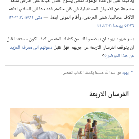
وتأكيدا على كل هذه الوعود،‏ اعطى يسوع خلال حياته على الارض لمحة
مشجعة عن الاحوال المستقبلية في ظل حكمه.‏ فقد دعا الى السلام،‏ اطعم
الآلاف عجائبيا،‏ شفى المرضى،‏ وأقام الموتى ايضا.‏ —‏
متى ١٢:‏١٥؛‏
١٤:‏١٩-‏٢١؛‏
٢٦:‏٥٢؛‏
يوحنا ١١:‏٤٣،‏ ٤٤
‏.‏
يسر شهود يهوه ان يوضحوا لك من كتابك المقدس كيف تكون مستعدا قبل
ان يتوقف الفرسان الاربعة عن جريهم.‏ فهل تقبل
دعوتهم الى معرفة المزيد
عن هذا الموضوع
‏؟‏
يهوه
هو اسم اللّٰه حسبما يكشف الكتاب المقدس.‏
a
الفرسان الاربعة