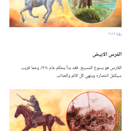
رؤيا ٦:‏١،‏ ٢
الفرس الابيض
الفارس هو يسوع المسيح.‏ فقد بدأ يحكم عام ١٩١٤،‏ وعما قريب
سيكمل انتصاره وينهي كل الالم والعذاب.‏