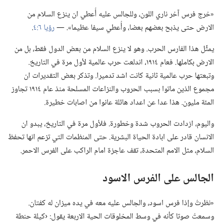
‏«خرج فرس آخر ناري اللون،‏ وللجالس عليه أُعطي ان ينزع السلام من
الارض حتى يذبح بعضهم بعضا،‏ وأُعطي سيفا عظيما».‏ —‏
رؤيا ٦:‏٤
‏.‏
يمثِّل هذا الفارس الحرب.‏ وهو لا ينزع السلام من بعض الدول فقط،‏ بل من
الارض بكاملها.‏ فعام ١٩١٤،‏ اندلعت حرب عالمية لأول مرة في التاريخ.‏
وتبعتها حرب عالمية ثانية كانت اشد تدميرا.‏ وتذكر بعض التقديرات ان
مجموع الذين ماتوا بسبب الحروب والنزاعات المسلحة منذ عام ١٩١٤ تجاوز
المئة مليون.‏ هذا عدا عن اعداد هائلة عانوا من اصابات خطيرة.‏
واليوم،‏ ازدادت الحروب شدة وخطورة.‏ فلأول مرة في التاريخ،‏ يبدو ان
الانسان قادر على ابادة الحياة البشرية.‏ حتى المنظمات التي تزعم انها تحفظ
السلام،‏ مثل الامم المتحدة،‏ تقف عاجزة امام الراكب على الفرس الاحمر.‏
الجالس على الفرس الاسود
‏«نظرتُ وإذا فرس اسود،‏ والجالس عليه معه في يده ميزان له كفتان.‏
وسمعتُ صوتا كأنه في وسط المخلوقات الحية الاربعة يقول:‏ ‹كيلة حنطة