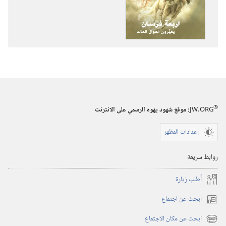
الاصدارات
برج
المراقبة
اربعة
فرسان
يغيِّرون
احوال
العالم
®
JW.ORG
:‏ موقع شهود يهوه الرسمي على الانترنت
إعدادات المظهر
روابط سريعة
أُطلب زيارة
ابحث عن اجتماع
(يفتح
نافذة
ابحث عن مكان الاجتماع
(يفتح