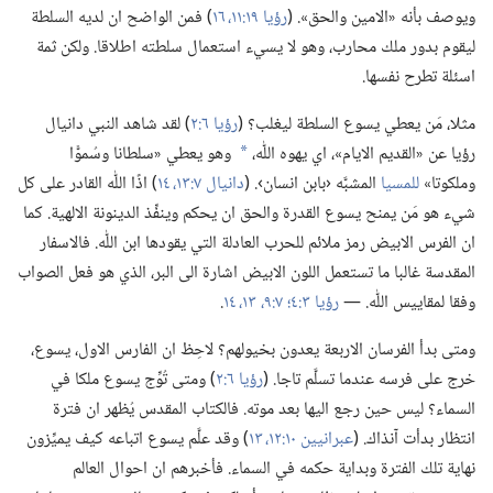
ويوصف بأنه «الامين والحق».‏ (‏
رؤيا ١٩:‏١١،‏
١٦
‏)‏ فمن الواضح ان لديه السلطة
ليقوم بدور ملك محارب،‏ وهو لا يسيء استعمال سلطته اطلاقا.‏ ولكن ثمة
اسئلة تطرح نفسها.‏
مثلا،‏ مَن يعطي يسوع السلطة ليغلب؟‏ (‏
رؤيا ٦:‏٢
‏)‏ لقد شاهد النبي دانيال
رؤيا عن «القديم الايام»،‏ اي يهوه اللّٰه،‏
وهو يعطي «سلطانا وسُموًّا
a
وملكوتا»
للمسيا
المشبَّه ‹بابن انسان›.‏ (‏
دانيال ٧:‏١٣،‏ ١٤
‏)‏ اذًا اللّٰه القادر على كل
شيء هو مَن يمنح يسوع القدرة والحق ان يحكم وينفِّذ الدينونة الالهية.‏ كما
ان الفرس الابيض رمز ملائم للحرب العادلة التي يقودها ابن اللّٰه.‏ فالاسفار
المقدسة غالبا ما تستعمل اللون الابيض اشارة الى البر،‏ الذي هو فعل الصواب
وفقا لمقاييس اللّٰه.‏ —‏
رؤيا ٣:‏٤؛‏
٧:‏٩،‏
١٣،‏ ١٤
‏.‏
ومتى بدأ الفرسان الاربعة يعدون بخيولهم؟‏ لاحِظ ان الفارس الاول،‏ يسوع،‏
خرج على فرسه عندما تسلَّم تاجا.‏ (‏
رؤيا ٦:‏٢
‏)‏ ومتى تُوِّج يسوع ملكا في
السماء؟‏ ليس حين رجع اليها بعد موته.‏ فالكتاب المقدس يُظهر ان فترة
انتظار بدأت آنذاك.‏ (‏
عبرانيين ١٠:‏١٢،‏ ١٣
‏)‏ وقد علَّم يسوع اتباعه كيف يميِّزون
نهاية تلك الفترة وبداية حكمه في السماء.‏ فأخبرهم ان احوال العالم