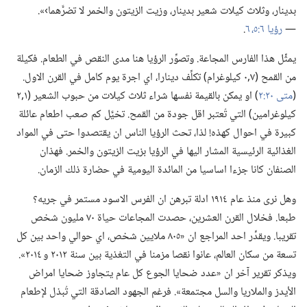
بدينار،‏ وثلاث كيلات شعير بدينار،‏ وزيت الزيتون والخمر لا تضرَّهما›».‏
—‏
رؤيا ٦:‏٥،‏ ٦
‏.‏
يمثِّل هذا الفارس المجاعة.‏ وتصوِّر الرؤيا هنا مدى النقص في الطعام.‏ فكيلة
من القمح (‏٧‏,٠ كيلوغرام)‏ تكلِّف دينارا،‏ اي اجرة يوم كامل في القرن الاول.‏
(‏
متى ٢٠:‏٢
‏)‏ او يمكن بالقيمة نفسها شراء ثلاث كيلات من حبوب الشعير (‏١‏,٢
كيلوغرامين)‏ التي تُعتبر اقل جودة من القمح.‏ تخيَّل كم صعب اطعام عائلة
كبيرة في احوال كهذه!‏ لذا،‏ تحث الرؤيا الناس ان يقتصدوا حتى في المواد
الغذائية الرئيسية المشار اليها في الرؤيا بزيت الزيتون والخمر.‏ فهذان
الصنفان كانا جزءا اساسيا من المائدة اليومية في حضارة ذلك الزمان.‏
وهل نرى منذ عام ١٩١٤ ادلة تبرهن ان الفرس الاسود مستمر في جريه؟‏
طبعا.‏ فخلال القرن العشرين،‏ حصدت المجاعات حياة ٧٠ مليون شخص
تقريبا.‏ ويقدِّر احد المراجع ان «٨٠٥ ملايين شخص،‏ اي حوالي واحد بين كل
تسعة من سكان العالم،‏ عانوا نقصا مزمنا في التغذية بين سنة ٢٠١٢ و ٢٠١٤».‏
ويذكر تقرير آخر ان «عدد ضحايا الجوع كل عام يتجاوز ضحايا امراض
الأيدز والملاريا والسل مجتمعة».‏ فرغم الجهود الصادقة التي تُبذل لإطعام