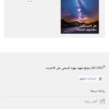
خيارات
تنزيل
الاصدارات
برج
المراقبة
هل
المستقبل
مكشوف
امامنا؟‏
®
JW.ORG
:‏ موقع شهود يهوه الرسمي على الانترنت
إعدادات المظهر
روابط سريعة
أُطلب زيارة