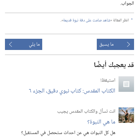
الجواب.‏
انظر المقالة «‏
شاهد صامت على دقة نبوة قديمة
‏».‏
a
ما يسبق
ما يلي
قد يعجبك أيضًا
استيقظ‏!‏
الكتاب المقدس:‏ كتاب نبوي دقيق،‏ الجزء ٦
انت تسأل والكتاب المقدس يجيب
ما هي النبوة؟‏
هل كل النبوات هي عن احداث ستحصل في المستقبل؟‏