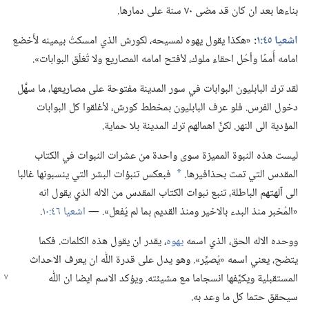
بناءها بعد ان كان قد مضى ٧٠ سنة على دمارها.‏
اشعيا ٤٥:‏١
‏:‏
«هكذا يقول يهوه لمسيحه،‏ لكورش الذي امسكتُ بيمينه لأُخضع
امامه أُممًا وأحُل احقاء ملوك،‏ لأفتح امامه المصاريع ولا تُغلَق البوابات».‏
لقد ترك البابليون البوابات في سور المدينة مفتوحة على مصاريعها،‏ ما سهَّل
دخول الفرس.‏ فلو عرف البابليون بمخطط كورش،‏ لأغلقوا كل البوابات
المؤدية الى النهر.‏ لكنَّ اهمالهم ترك المدينة بلا حماية.‏
ليست هذه النبوة المميزة سوى واحدة من عشرات النبوات في الكتاب
المقدس التي تمت بحذافيرها.‏
فبعكس تنبؤات البشر التي ينسبونها غالبا
a
الى آلهتهم الباطلة،‏ تنبع نبوات الكتاب المقدس من الاله الذي يقول انه
«المُخبر منذ البدء بالاخير ومنذ القديم بما لم يُفعل».‏ —‏
اشعيا ٤٦:‏١٠
‏.‏
ووحده الاله الحق،‏ الذي اسمه
يهوه
‏،‏ يقدر ان يقول هذه الكلمات.‏ فكما
يتضح،‏ يعني اسمه «يُصيِّر».‏ وهو يدل على قدرة اللّٰه ان يعرف الاحداث
المستقبلية ويكيِّفها انسجاما مع
مشيئته.‏ ويؤكد الاسم ايضا ان اللّٰه
سيحقق حتما كل ما وعد به.‏