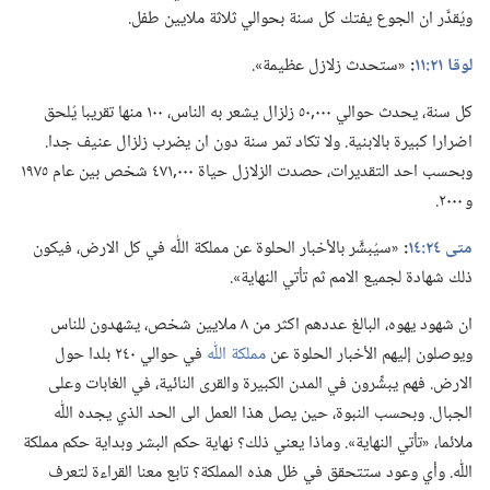
ويُقدَّر ان الجوع يفتك كل سنة بحوالي ثلاثة ملايين طفل.‏
لوقا ٢١:‏١١
‏:‏
«ستحدث زلازل عظيمة».‏
كل سنة،‏ يحدث حوالي ٠٠٠‏,٥٠ زلزال يشعر به الناس،‏ ١٠٠ منها تقريبا يُلحق
اضرارا كبيرة بالابنية.‏ ولا تكاد تمر سنة دون ان يضرب زلزال عنيف جدا.‏
وبحسب احد التقديرات،‏ حصدت الزلازل حياة ٠٠٠‏,٤٧١ شخص بين عام ١٩٧٥
و ٢٠٠٠.‏
متى ٢٤:‏١٤
‏:‏
«سيُبشَّر بالأخبار الحلوة عن مملكة اللّٰه في كل الارض،‏ فيكون
ذلك شهادة لجميع الامم ثم تأتي النهاية».‏
ان شهود يهوه،‏ البالغ عددهم اكثر من ٨ ملايين شخص،‏ يشهدون للناس
ويوصلون إليهم الأخبار الحلوة عن
مملكة اللّٰه
في حوالي ٢٤٠ بلدا حول
الارض.‏ فهم يبشِّرون في المدن الكبيرة والقرى النائية،‏ في الغابات وعلى
الجبال.‏ وبحسب النبوة،‏ حين يصل هذا العمل الى الحد الذي يجده اللّٰه
ملائما،‏ «تأتي النهاية».‏ وماذا يعني ذلك؟‏ نهاية حكم البشر وبداية حكم مملكة
اللّٰه.‏ وأي وعود ستتحقق في ظل هذه المملكة؟‏ تابع معنا القراءة لتعرف