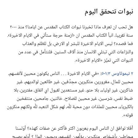
نبوات تتحقق اليوم
هل تحب ان تعرف ماذا تخبرنا نبوات الكتاب المقدس عن ايامنا؟‏ منذ ٢٠٠٠
سنة تقريبا،‏ انبأ الكتاب المقدس ان ‹ازمنة حرجة ستأتي في الايام الاخيرة›.‏
فما قصده؟‏ ليس الايام الاخيرة للبشر او الارض،‏ بل للظلم والعذاب
والنزاعات التي تبتلي الانسان منذ آلاف السنين.‏ فلنتأمل في عدد من
النبوات التي تميِّز «الايام الاخيرة».‏
٢ تيموثاوس ٣:‏​١-‏٥
‏:‏
«في الايام الاخيرة .‏ .‏ .‏ الناس يكونون محبين لأنفسهم،‏
محبين للمال،‏ مغرورين،‏ متكبرين،‏ مجدِّفين،‏ غير طائعين لوالديهم،‏ غير
شاكرين،‏ غير اولياء،‏ بلا حنو،‏ غير مستعدين لقبول اي اتفاق،‏ مفترين،‏ بلا
ضبط نفس،‏ شرسين،‏ غير محبين للصلاح،‏ خائنين،‏ جامحين،‏ منتفخين
بالكبرياء،‏ محبين للملذات دون محبة للّٰه،‏ لهم شكل التعبد للّٰه ولكنهم منكرون
قوته».‏
أفَلا توافق ان الناس اليوم يعربون اكثر فأكثر عن صفات كهذه؟‏ أوَلسنا
محاطين بأشخاص متكبرين،‏ يؤلِّهون انفسهم،‏ ويحبون المال؟‏ أوَلم يصبح