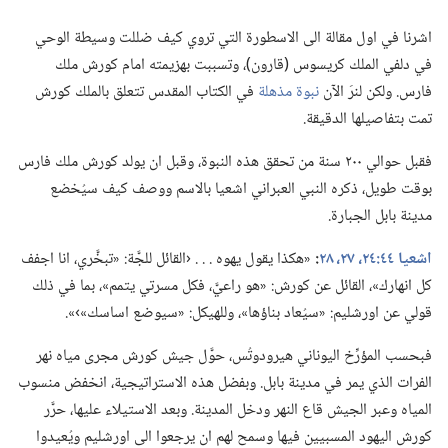
اشرنا في اول مقالة الى الاسطورة التي تروي كيف ضللت وسيطة الوحي
في دلفي الملك كريسوس (‏قارون)‏،‏ وتسببت بهزيمته امام كورش ملك
فارس.‏ ولكن لنرَ الآن
نبوة مذهلة
في الكتاب المقدس تتعلق بالملك كورش
تمت بتفاصيلها الدقيقة.‏
فقبل حوالي ٢٠٠ سنة من تحقق هذه النبوة،‏ وقبل ان يولد كورش ملك فارس
بوقت طويل،‏ ذكره النبي العبراني اشعيا بالاسم ووصف كيف سيُخضع
مدينة بابل الجبارة.‏
اشعيا ٤٤:‏​٢٤،‏
٢٧،‏ ٢٨
‏:‏
«هكذا يقول يهوه .‏ .‏ .‏ ‹القائل للجَّة:‏ «تبخَّري،‏ انا اجفف
كل انهارك»،‏ القائل عن كورش:‏ «هو راعيَّ،‏ فكل مسرتي يتمم»،‏ بما في ذلك
قولي عن اورشليم:‏ «سيُعاد بناؤها»،‏ وللهيكل:‏ «سيوضع اساسك»›».‏
فبحسب المؤرِّخ اليوناني هيرودوتُس،‏ حوَّل جيش كورش مجرى مياه نهر
الفرات الذي يمر في مدينة بابل.‏ وبفضل هذه الاستراتيجية،‏ انخفض منسوب
المياه وعبر الجيش قاع النهر ودخل المدينة.‏ وبعد الاستيلاء عليها،‏ حرَّر
كورش اليهود المسبيين فيها وسمح لهم ان يرجعوا الى اورشليم ويُعيدوا