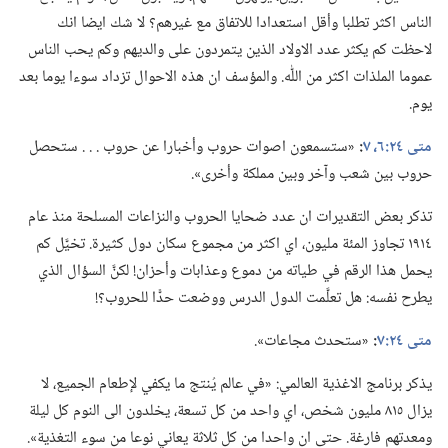
الناس اكثر تطلبا وأقل استعدادا للاتفاق مع غيرهم؟‏ لا شك ايضا انك
لاحظت كم يكثر عدد الاولاد الذين يتمردون على والديهم وكم يحب الناس
عموما الملذات اكثر من اللّٰه.‏ والمؤسف ان هذه الاحوال تزداد سوءا يوما بعد
يوم.‏
متى ٢٤:‏​٦،‏ ٧
‏:‏
«ستسمعون اصوات حروب وأخبارا عن حروب .‏ .‏ .‏ ستحصل
حروب بين شعب وآخر وبين مملكة وأخرى».‏
تذكر بعض التقديرات ان عدد ضحايا الحروب والنزاعات المسلحة منذ عام
١٩١٤ تجاوز المئة مليون،‏ اي اكثر من مجموع سكان دول كثيرة.‏ تخيَّل كم
يحمل هذا الرقم في طياته من دموع وعذابات وأحزان!‏ لكنَّ السؤال الذي
يطرح نفسه:‏ هل تعلَّمت الدول الدرس ووضعت حدًّا للحروب؟‏!‏
متى ٢٤:‏٧
‏:‏
«ستحدث مجاعات».‏
يذكر برنامج الاغذية العالمي:‏ «في عالم يُنتج ما يكفي لإطعام الجميع،‏ لا
يزال ٨١٥ مليون شخص،‏ اي واحد من كل تسعة،‏ يخلدون الى النوم كل ليلة
ومعدتهم فارغة.‏ حتى ان واحدا من كل ثلاثة يعاني نوعا من سوء التغذية».‏