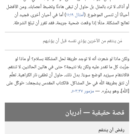
أو آذاك،‏ لا ترد بالمثل.‏ بل حاول أن تبقى هادئًا وتضبط أعصابك.‏ ومن الأفضل
أحيانًا أن تنسى الموضوع.‏ (‏
أمثال ١٩:‏١١
‏)‏ أما في أحيان أخرى،‏ فجيد أن
تعالج المشكلة.‏ مثلًا إذا وقعت ضحية جريمة،‏ فقد تقرر أن تبلغ الشرطة.‏
مَن ينتقم من الآخرين يؤذي نفسه قبل أن يؤذيهم
ولكن ماذا لو شعرت أنه لا توجد طريقة لحل المشكلة بسلام؟‏ أو ماذا لو
جرَّبت كل ما تقدر عليه ولكن بلا نتيجة؟‏ حتى في هاتين الحالتين،‏ لا تنتقم.‏
فالانتقام سيزيد الوضع سوءًا.‏ بدل ذلك،‏ حاول أن تطفئ نار الكراهية.‏ تعلَّم
أن تثق بطريقة اللّٰه في حل المشاكل.‏ فالكتاب المقدس يشجعك:‏ «توكَّل على
[اللّٰه]،‏ وهو يدبِّر».‏ —‏
مزمور ٣٧:‏٣-‏٥
‏.‏
قصة حقيقية —‏ أدريان
رفض أن ينتقم