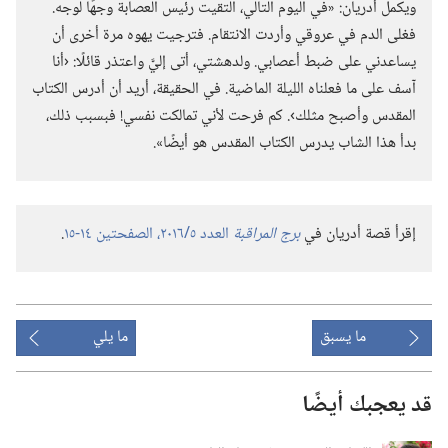
ويكمل أدريان:‏ «في اليوم التالي،‏ التقيت رئيس العصابة وجهًا لوجه.‏
فغلى الدم في عروقي وأردت الانتقام.‏ فترجيت يهوه مرة أخرى أن
يساعدني على ضبط أعصابي.‏ ولدهشتي،‏ أتى إليَّ واعتذر قائلًا:‏ ‹أنا
آسف على ما فعلناه الليلة الماضية.‏ في الحقيقة،‏ أريد أن أدرس الكتاب
المقدس وأصبح مثلك›.‏ كم فرحت لأني تمالكت نفسي!‏ فبسبب ذلك،‏
بدأ هذا الشاب يدرس الكتاب المقدس هو أيضًا».‏
إقرأ قصة أدريان في
برج المراقبة
العدد ٥/‏٢٠١٦،‏ الصفحتين ١٤-‏١٥
‏.‏
ما يسبق
ما يلي
قد يعجبك أيضًا