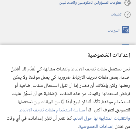
معلومات للمسؤولين الحكوميين والصحافيين
تعليمات
التبرعات
(يفتح
نافذة
جديدة)
مكتبة برج المراقبة الالكترونية
™
(يفتح
إعدادات الخصوصية
نافذة
JW Hub
جديدة)
(يفتح
نحن نستعمل ملفات تعريف الارتباط وتقنيات مشابهة كي نُقدِّم لك أفضل
نافذة
®
خدمة. بعض ملفات تعريف الارتباط ضرورية كي يعمل موقعنا ولا يمكن
تطبيق
JW Library
جديدة)
رفضها. ولكن بإمكانك أن تختار إما أن تقبل استعمال ملفات إضافية أو
مكتبة برج المراقبة
ترفض استعمالها. والهدف من هذه الملفات الإضافية هو أن نُسهِّل عليك
استخدام موقعنا. تأكَّد أننا لن نبيع أبدًا أيًّا من البيانات ولن نستعملها
للتسويق. لتعرف أكثر، اقرأ
سياسة استخدام ملفات تعريف الارتباط
والتقنيات المشابهة لها حول العالم
. كما تقدر أن تغيِّر إعداداتك في أي وقت
Copyright
© 2026 .Watch Tower Bible and Tract Society of Pennsylvania
من خلال
إعدادات الخصوصية
.
عر
شروط الاستخدام
|
سياسة الخصوصية
|
إعدادات الخصوصية