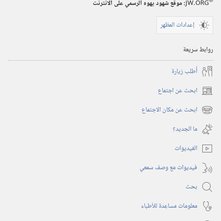
®
JW.ORG
:‏ موقع شهود يهوه الرسمي على الانترنت
إعدادات المظهر
روابط سريعة
أُطلب زيارة
ابحث عن اجتماع
(يفتح
نافذة
ابحث عن مكان الاجتماع
(يفتح
جديدة)
نافذة
ما الجديد؟‏
جديدة)
الفيديوات
فيديوات مع وصف سمعي
بحث
معلومات مساعِدة للأطباء