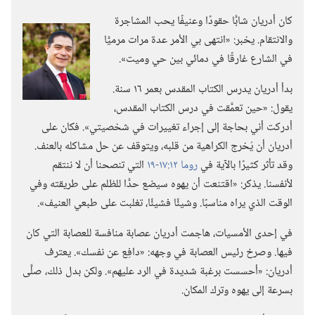
كان أدريان شابًّا حقودًا وعنيفًا يحب المشاجرة
والانتقام.‏ يخبر:‏ «انتهى بي الأمر عدة مرات مرميًّا
في الشارع غارقًا في دمائي بين حي وميت».‏
بدأ أدريان يدرس الكتاب المقدس بعمر ١٦ سنة.‏
يقول:‏ «حين تعمَّقت في درس الكتاب المقدس،‏
أدركت أني بحاجة إلى إجراء تغييرات في شخصيتي».‏ فكان على
أدريان أن يُخرج الكراهية من قلبه،‏ ويتوقف عن حل مشاكله بالعنف.‏
وقد تأثر كثيرًا بالآية في
روما ١٢:‏١٧-‏١٩
التي تنصحنا أن لا ننتقم
لأنفسنا.‏ يذكر:‏ «اقتنعت أن يهوه سيضع حدًّا للظلم على طريقته وفي
الوقت الذي يراه مناسبًا.‏ وشيئًا فشيئًا،‏ تغلبت على طبعي العنيف».‏
في إحدى الأمسيات،‏ هاجمت أدريان عصابة منافسة للعصابة التي كان
فيها.‏ وصرخ رئيس العصابة في وجهه:‏ «دافِع عن نفسك».‏ يعترف
أدريان:‏ «أحسست برغبة شديدة في الرد عليهم».‏ ولكن بدل ذلك،‏ صلَّى
بسرعة إلى يهوه وترك المكان.‏