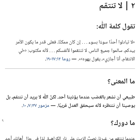
٢ | لا تنتقم
تقول كلمة اللّٰه:‏
‏«لا تبادلوا أحدًا سوءًا بسوء .‏ .‏ .‏ إن كان ممكنًا،‏ فعلى قدر ما يكون الأمر
بيدكم،‏ سالموا جميع الناس.‏ لا تنتقموا لأنفسكم .‏ .‏ .‏ لأنه مكتوب:‏ ‹«لي
الانتقام،‏ أنا أجازي»،‏ يقول يهوه›».‏
‏—‏
روما ١٢:‏١٧-‏١٩
‏.‏
ما المعنى؟‏
طبيعي أن نشعر بالغضب عندما يؤذينا أحد.‏ لكنَّ اللّٰه لا يريد أن ننتقم،‏ بل
يوصينا أن ننتظره لأنه سيحقق العدل قريبًا.‏ —‏
مزمور ٣٧:‏٧،‏
١٠
‏.‏
ما دورك؟‏
عندما ننتقم من غيرنا،‏ نصبُّ الزيت على نار الكراهية.‏ لذا في حال أهانك أحد