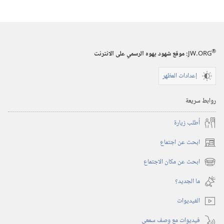
المقدس .‏ .‏ .‏
هل
صار
من
®
الماضي؟‏
JW.ORG
:‏ موقع شهود يهوه الرسمي على الانترنت
إعدادات المظهر
روابط سريعة
أُطلب زيارة
ابحث عن اجتماع
(يفتح
نافذة
ابحث عن مكان الاجتماع
(يفتح
جديدة)
نافذة
ما الجديد؟‏
جديدة)
الفيديوات
فيديوات مع وصف سمعي