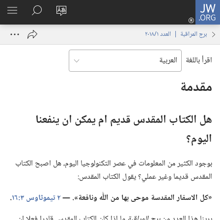
JW.ORG
تسجيل
تغيير
البحث
اظهر
الدخول
لغة
في
القائم
(يفتح
برج المراقبة | العدد ‏‎١‎/‏‎٢٠١٨‎
الموقع
JW.‎ORG
نافذة
جديدة)
اقرأ باللغة
مقدمة
هل الكتاب المقدس قديم ام يمكن ان ينفعنا
اليوم؟‏
بوجود الكثير من المعلومات في عصر التكنولوجيا اليوم،‏ هل اصبح الكتاب
المقدس قديما وغير عملي؟‏ يقول الكتاب المقدس:‏
‏«كل الاسفار المقدسة موحى بها من اللّٰه ونافعة».‏ —‏
٢ تيموثاوس ٣:‏١٦
‏.‏
يرينا هذا العدد من
برج المراقبة
ما اذا كان الكتاب المقدس قادرا فعلا ان