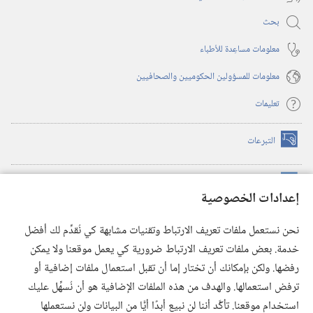
بحث
معلومات مساعِدة للأطباء
معلومات للمسؤولين الحكوميين والصحافيين
تعليمات
التبرعات
(يفتح
نافذة
جديدة)
مكتبة برج المراقبة الالكترونية
™
(يفتح
إعدادات الخصوصية
نافذة
JW Hub
جديدة)
(يفتح
نحن نستعمل ملفات تعريف الارتباط وتقنيات مشابهة كي نُقدِّم لك أفضل
نافذة
®
خدمة. بعض ملفات تعريف الارتباط ضرورية كي يعمل موقعنا ولا يمكن
تطبيق
JW Library
جديدة)
رفضها. ولكن بإمكانك أن تختار إما أن تقبل استعمال ملفات إضافية أو
مكتبة برج المراقبة
ترفض استعمالها. والهدف من هذه الملفات الإضافية هو أن نُسهِّل عليك
استخدام موقعنا. تأكَّد أننا لن نبيع أبدًا أيًّا من البيانات ولن نستعملها