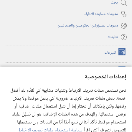
بحث
معلومات مساعِدة للأطباء
معلومات للمسؤولين الحكوميين والصحافيين
تعليمات
التبرعات
(يفتح
نافذة
جديدة)
مكتبة برج المراقبة الالكترونية
™
(يفتح
إعدادات الخصوصية
نافذة
JW Hub
جديدة)
(يفتح
نحن نستعمل ملفات تعريف الارتباط وتقنيات مشابهة كي نُقدِّم لك أفضل
نافذة
®
خدمة. بعض ملفات تعريف الارتباط ضرورية كي يعمل موقعنا ولا يمكن
تطبيق
JW Library
جديدة)
رفضها. ولكن بإمكانك أن تختار إما أن تقبل استعمال ملفات إضافية أو
مكتبة برج المراقبة
ترفض استعمالها. والهدف من هذه الملفات الإضافية هو أن نُسهِّل عليك
استخدام موقعنا. تأكَّد أننا لن نبيع أبدًا أيًّا من البيانات ولن نستعملها
للتسويق. لتعرف أكثر، اقرأ
سياسة استخدام ملفات تعريف الارتباط