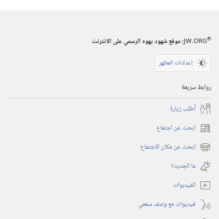
هل
صار
من
®
الماضي؟‏
JW.ORG
:‏ موقع شهود يهوه الرسمي على الانترنت
إعدادات المظهر
روابط سريعة
أُطلب زيارة
ابحث عن اجتماع
(يفتح
نافذة
ابحث عن مكان الاجتماع
(يفتح
جديدة)
نافذة
ما الجديد؟‏
جديدة)
الفيديوات
فيديوات مع وصف سمعي