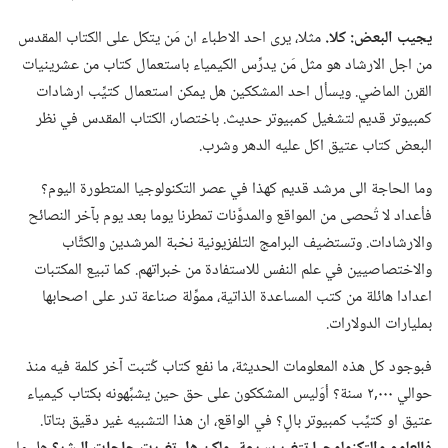
يجيب البعض:‏ كلا.‏
مثلا،‏ يرى احد الاطباء ان مَن يتكل على الكتاب المقدس
من اجل الارشاد هو مثل مَن يدرِّس الكيمياء باستعمال كتاب من عشرينيات
القرن الماضي.‏ ويسأل احد المشككين هل يمكن استعمال كتيِّب ارشادات
كمبيوتر قديم لتشغيل كمبيوتر حديث.‏ باختصار،‏ الكتاب المقدس في نظر
البعض كتاب عتيق اكل عليه الدهر وشرب.‏
وما الحاجة الى مرشد قديم كهذا في عصر التكنولوجيا المتطورة اليوم؟‏
فأعداد لا تُحصى من المواقع والمدوَّنات تمطرنا يوما بعد يوم بآ‌خر النصائح
والارشادات.‏ وتستضيف البرامج التلفزيونية نخبة المرشدين والكتَّاب
والاختصاصيين في علم النفس للاستفادة من خبراتهم.‏ كما تبيع المكتبات
اعدادا هائلة من كتب المساعدة الذاتية،‏ مموِّلة صناعة تدر على اصحابها
بمليارات الدولارات.‏
فبوجود كل هذه المعلومات الحديثة،‏ ما نفع كتاب كُتبت آخر كلمة فيه منذ
حوالي ٠٠٠‏,٢ سنة؟‏ أوَليس المشككون على حق حين يشبِّهونه بكتاب كيمياء
عتيق او كتيِّب كمبيوتر بالٍ؟‏ في الواقع،‏ ان هذا التشبيه غير دقيق بتاتا.‏