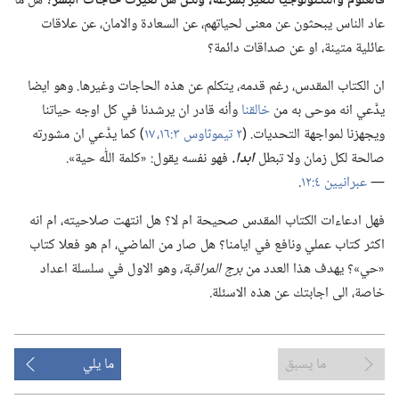
فالعلوم والتكنولوجيا تتغير بسرعة،‏ ولكن هل تغيرت حاجات البشر؟‏
هل ما
عاد الناس يبحثون عن معنى لحياتهم،‏ عن السعادة والامان،‏ عن علاقات
عائلية متينة،‏ او عن صداقات دائمة؟‏
ان الكتاب المقدس،‏ رغم قدمه،‏ يتكلم عن هذه الحاجات وغيرها.‏ وهو ايضا
يدَّعي انه موحى به من
خالقنا
وأنه قادر ان يرشدنا في كل اوجه حياتنا
ويجهزنا لمواجهة التحديات.‏ (‏
٢ تيموثاوس ٣:‏١٦،‏ ١٧
‏)‏ كما يدَّعي ان مشورته
صالحة لكل زمان ولا تبطل
ابدا.‏
فهو نفسه يقول:‏ «كلمة اللّٰه حية».‏
—‏
عبرانيين ٤:‏١٢
‏.‏
فهل ادعاءات الكتاب المقدس صحيحة ام لا؟‏ هل انتهت صلاحيته،‏ ام انه
اكثر كتاب عملي ونافع في ايامنا؟‏ هل صار من الماضي،‏ ام هو فعلا كتاب
«حي»؟‏ يهدف هذا العدد من
برج المراقبة،‏
وهو الاول في سلسلة اعداد
خاصة،‏ الى اجابتك عن هذه الاسئلة.‏
ما يسبق
ما يلي