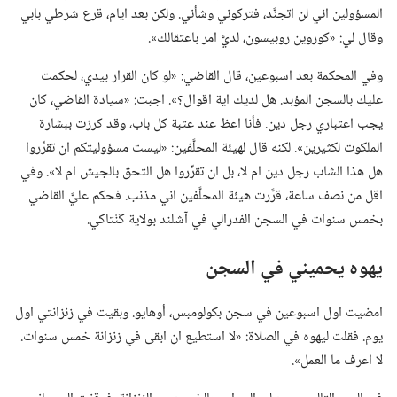
المسؤولين اني لن اتجنَّد،‏ فتركوني وشأني.‏ ولكن بعد ايام،‏ قرع شرطي بابي
وقال لي:‏ «كوروين روبيسون،‏ لديَّ امر باعتقالك».‏
وفي المحكمة بعد اسبوعين،‏ قال القاضي:‏ «لو كان القرار بيدي،‏ لحكمت
عليك بالسجن المؤبد.‏ هل لديك اية اقوال؟‏».‏ اجبت:‏ «سيادة القاضي،‏ كان
يجب اعتباري رجل دين.‏ فأنا اعظ عند عتبة كل باب،‏ وقد كرزت ببشارة
الملكوت لكثيرين».‏ لكنه قال لهيئة المحلَّفين:‏ «ليست مسؤوليتكم ان تقرِّروا
هل هذا الشاب رجل دين ام لا،‏ بل ان تقرِّروا هل التحق بالجيش ام لا».‏ وفي
اقل من نصف ساعة،‏ قرَّرت هيئة المحلَّفين اني مذنب.‏ فحكم عليَّ القاضي
بخمس سنوات في السجن الفدرالي في آشلند بولاية كَنْتاكي.‏
يهوه يحميني في السجن
امضيت اول اسبوعين في سجن بكولومبس،‏ أوهايو.‏ وبقيت في زنزانتي اول
يوم.‏ فقلت ليهوه في الصلاة:‏ «لا استطيع ان ابقى في زنزانة خمس سنوات.‏
لا اعرف ما العمل».‏