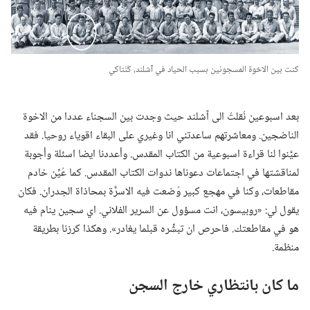
كنت بين الاخوة المسجونين بسبب الحياد في آشلند،‏ كَنْتاكي
بعد اسبوعين نُقلتُ الى آشلند حيث وجدت بين السجناء عددا من الاخوة
الناضجين.‏ ومعاشرتهم ساعدتني انا وغيري على البقاء اقوياء روحيا.‏ فقد
عيَّنوا لنا قراءة اسبوعية من الكتاب المقدس.‏ وأعددنا ايضا اسئلة وأجوبة
لمناقشتها في اجتماعات دعوناها ندوات الكتاب المقدس.‏ كما عُيِّن خادم
مقاطعات،‏ وكنا في مهجع كبير وُضعت فيه الاسرَّة بمحاذاة الجدران.‏ فكان
يقول لي:‏ «روبيسون،‏ انت مسؤول عن السرير الفلاني.‏ اي سجين ينام فيه
هو في مقاطعتك.‏ فاحرص ان تبشِّره قبلما يغادر».‏ وهكذا كرزنا بطريقة
منظمة.‏
ما كان بانتظاري خارج السجن