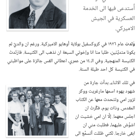
أُستدعى فيها الى الخدمة
العسكرية في الجيش
الاميركي.‏
وُلدت
عام ١٩٢٦ في كروكسفيل بولاية أوهايو الاميركية.‏ ورغم ان والديَّ لم
يكونا متديِّنَين،‏ طلبا منا انا وإخوتي السبعة ان نذهب الى الكنيسة.‏ فارْتَدتُ
الكنيسة المنهجية.‏ وفي الـ‍ ١٤ من عمري،‏ اعطاني القس جائزة على مواظبتي
في الكنيسة كل احد طيلة السنة.‏
في تلك الاثناء،‏ بدأت جارة من
شهود يهوه اسمها مارغريت ووكر
تزور امي وتتحدث معها عن الكتاب
المقدس.‏ وذات يوم،‏ فكَّرتُ ان
اجلس معهما.‏ إلَّا ان امي خشيت ان
اشوِّش عليهما،‏ فطلبت مني ان
ابقى خارجا.‏ لكني ظللت أتسمَّع الى