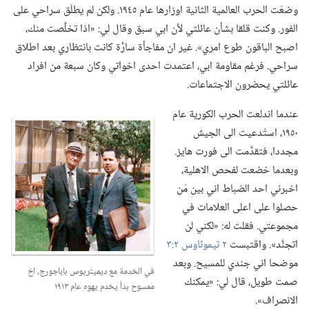
وضعَت الحرب العالمية الثانية اوزارها عام ١٩٤٥.‏ ولكن لم يطلَق سراحي على
الفور.‏ وكنت قلقا بشأن عائلتي لأن ابي سبق وقال لي:‏ «اذا تخلَّصت منك،‏
اصبح الباقون طوع امري».‏ غير ان مفاجأة سارَّة كانت بانتظاري بعد اطلاق
سراحي.‏ فرغم مقاومة ابي،‏ اعتمدت احدى اخواتي وكان سبعة من افراد
عائلتي يحضرون الاجتماعات.‏
عندما اندلعت الحرب الكورية عام
١٩٥٠،‏ استُدعيت الى الجيش
مجددا،‏ فتقدَّمت الى فورت هايز.‏
وبعدما خضعت لفحص الاهلية،‏
اخبرني احد الضباط اني بين مَن
حصلوا على اعلى العلامات في
مجموعتي.‏ فقلت له:‏ «لكني لن
اتجنَّد».‏ واقتبست
٢ تيموثاوس ٢:‏٣
موضحا اني جندي للمسيح.‏ وبعد
في الخدمة مع ديميتريوس باباجورج،‏ اخ
صمت طويل،‏ قال لي:‏ «يمكنك
ممسوح بدأ يخدم يهوه عام ١٩١٣
الانصراف».‏