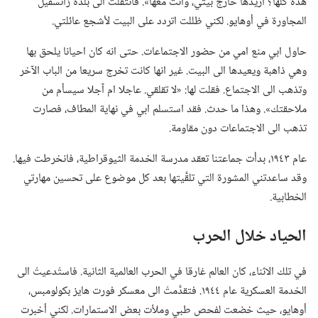
هذه كلها؟‏ اريدها خارج بيتي،‏ وأنت معها».‏ فانتقلتُ الى بلدة زانسفيل
المجاورة في أوهايو.‏ لكني ظللت اتردد على البيت لأشجع عائلتي.‏
حاول ابي منع امي من حضور الاجتماعات.‏ حتى انه كان احيانا يلحق بها
وهي ذاهبة ويعيدها الى البيت.‏ غير انها كانت تخرج سريعا من الباب الآخر
وتذهب الى الاجتماع.‏ فقلت لها:‏ «لا تقلقي.‏ عاجلا ام آجلا سيسأم من
ملاحقتك».‏ وهذا ما حدث.‏ فقد استسلم ابي في نهاية المطاف،‏ فصارت
تذهب الى الاجتماعات دون مقاومة.‏
عام ١٩٤٣،‏ بدأت جماعتنا تعقد مدرسة الخدمة الثيوقراطية،‏ فانخرطت فيها.‏
وقد ساعدتني المشورة التي تلقَّيتها بعد كل موضوع على تحسين مهارتي
الخطابية.‏
الحياد خلال الحرب
في تلك الاثناء،‏ كان العالم غارقا في الحرب العالمية الثانية.‏ فاستُدعيتُ الى
الخدمة العسكرية عام ١٩٤٤.‏ فتقدَّمتُ الى معسكر فورت هايز بكولومبس،‏
أوهايو،‏ حيث خضعت لفحص طبي وملأت بعض الاستمارات.‏ لكني أخبرت