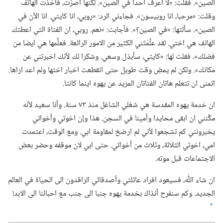
الصين».‏ فقلت:‏ «لا اعرف احدا في الصين».‏ لكنها اصرَّت،‏ فأخذت الهاتف
وقلت:‏ «مرحبا،‏ انا روبيسون».‏ فجاءني الرد:‏ «روبي،‏ انا كايتي.‏ انا الآن في
الصين».‏ سألتها:‏ «في الصين؟‏».‏ فأجابت:‏ «نعم.‏ روبي،‏ ان الفتاة التي اعطتك
الهاتف هي اختي.‏ لقد علَّمْتَني الكثير من الامور الرائعة.‏ فعلِّمها هي ايضا من
فضلك».‏ فقلت لها:‏ «كايتي،‏ سأبذل وسعي.‏ وشكرا لك لأنك اخبرتني عن
مكانك».‏ ولكن لم يمضِ وقت طويل حتى انقطعت اخبار اختها ولم اعد اراها.‏
اتمنى ان تتعلم هاتان الفتاتان المزيد عن يهوه اينما كانتا.‏
ان خدمة يهوه المقدسة هي شغلي الشاغل منذ ٧٣ سنة.‏ وأنا سعيد لأنه
مكَّنني ان ابقى محايدا وأمينا في السجن.‏ هذا وإن اخوتي وأخواتي
يخبرونني كم تشجعوا لأني لم ارضخ لمقاومة ابي.‏ ومع الوقت،‏ اعتمدت
امي،‏ اخوتي الثلاثة،‏ وثلاث من أخواتي.‏ حتى ابي لان موقفه وحضر بعض
الاجتماعات قبل موته.‏
ان شاء اللّٰه،‏ فسيعود افراد عائلتي وأصدقائي الراقدون الى الحياة في العالم
الجديد.‏ وكم سنفرح آنذاك بخدمة يهوه جنبا الى جنب مع احبائنا الى الابد!‏
a