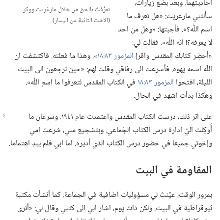
احاديثهما.‏ وبعد بضع زيارات،‏
تعرَّفتُ بالحق من خلال مارغريت ووكر
سألتني مارغريت:‏ «هل تعرف ما
(‏الاخت الثانية من اليسار)‏
اسم اللّٰه؟‏».‏ فأجبتها:‏ «وهل من احد
لا يعرفه؟‏!‏ انه اللّٰه».‏ فقالت لي:‏
«أحضِر كتابك المقدس واقرإ
المزمور ٨٣:‏١٨
‏».‏ وهذا ما فعلته.‏ فاكتشفت ان
اللّٰه اسمه يهوه.‏ فأسرعت الى رفاقي وقلت لهم:‏ «حين ترجعون الى البيت
الليلة،‏ افتحوا
المزمور ٨٣:‏١٨
في الكتاب المقدس لتعرفوا ما اسم اللّٰه».‏
وهكذا بدأت اشهد في الحال.‏
على اثر ذلك،‏ درست الكتاب المقدس واعتمدت عام ١٩٤١.‏ وسرعان ما
أُوكِلت اليَّ ادارة درس الكتاب الجَماعي.‏ وبتشجيع مني،‏ شرعت امي
وإخوتي جميعا في حضور درس الكتاب الذي أديره.‏ اما ابي فلم يبدِ اهتماما.‏
المقاومة في البيت
بمرور الوقت،‏ عيِّنتْ لي مسؤوليات اضافية في الجماعة.‏ كما أنشأت مكتبة
ثيوقراطية في البيت.‏ ولكن ذات يوم،‏ اشار ابي الى كتبي وقال لي:‏ «أترى