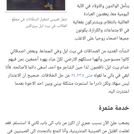
يتأمل الوالدون والاولاد في الآية
اليومية معا،‏ يعقدون العبادة
شمل تعييني تشغيل السخَّانات في مجمَّع
العائلية بانتظام،‏ ويشتركون بفعالية
المكاتب في بيت ايل ببروكلين
في الاجتماعات والكرازة،‏ يكونون
جميعا اصحاء روحيا على الاغلب.‏
انشأت العديد من الصداقات في بيت ايل وفي الجماعة.‏ وبعض اصدقائي
كانوا ممسوحين وأنهوا مسلكهم الارضي.‏ لكنَّ عباد يهوه أجمعين،‏ بمن فيهم
خدام بيت ايل،‏ ناقصون.‏ لذا حين اتشاجر مع احد،‏ اسعى دائما لأصالحه.‏ فأنا
ابقي في بالي ما تقوله
متى ٥:‏٢٣،‏ ٢٤
عن حل الخلافات.‏ صحيح ان الاعتذار
ليس سهلا،‏ ولكن نادرا ما استمرت مشكلة بيني وبين احد الاخوة بعدما
اعتذرت اليه.‏
خدمة مثمرة
يصعب عليَّ الآن بسبب عمري ان اكرز من باب الى باب،‏ لكني لا استسلم.‏ فقد
تعلمت القليل من الصينية المندَرينية،‏ وأنا اتمتع بالتحدث الى الصينيين في