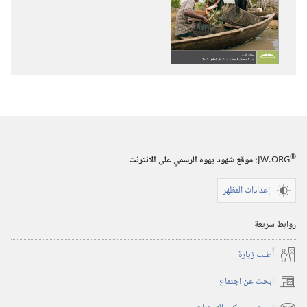
الاصدارات
التسجيلات
برج
السمعية
المراقبة
برج
(‏الطبعة
المراقبة
الدراسية)‏
(‏الطبعة
‏‎شباط/
الدراسية)‏
فبراير‏
‏‎شباط/
فبراير‏
®
JW.ORG
:‏ موقع شهود يهوه الرسمي على الانترنت
إعدادات المظهر
روابط سريعة
أُطلب زيارة
ابحث عن اجتماع
(يفتح
نافذة