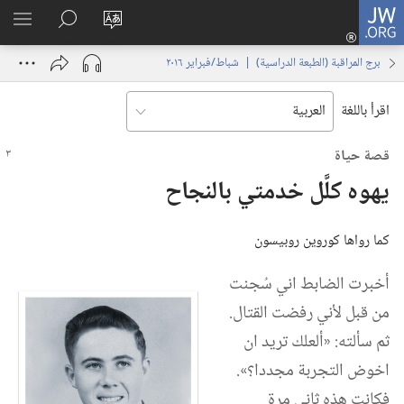
JW.ORG
تسجيل
تغيير
البحث
اظهر
الدخول
لغة
في
القائم
(يفتح
برج المراقبة (‏الطبعة الدراسية)‏ | ‏‎شباط/فبراير‏ ‏‎٢٠١٦‏
الموقع
JW.‎ORG
نافذة
جديدة)
اقرأ باللغة
قصة حياة
يهوه كلَّل خدمتي بالنجاح
كما رواها كوروين روبيسون
أخبرت الضابط اني سُجنت
من قبل لأني رفضت القتال.‏
ثم سألته:‏ «ألعلك تريد ان
اخوض التجربة مجددا؟‏».‏
فكانت هذه ثاني مرة