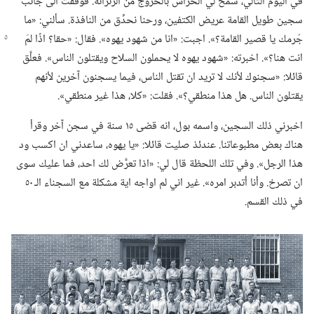
في اليوم التالي،‏ سمح لي الحراس بالخروج من الزنزانة.‏ فوقفت الى جانب
سجين طويل القامة عريض الكتفين،‏ ورحنا نحدِّق من النافذة.‏ سألني:‏ «ما
جُرمك يا قصير القامة؟‏».‏ اجبت:‏ «انا من
شهود يهوه».‏ فقال:‏ «حقا؟‏ اذًا لمَ
انت هنا؟‏».‏ اخبرته:‏ «شهود يهوه لا يحملون السلاح ويقتلون الناس».‏ فعلَّق
قائلا:‏ «سجنوك لأنك لا تريد ان تقتل الناس،‏ فيما يسجنون آخرين لأنهم
يقتلون الناس.‏ هل هذا منطقي؟‏».‏ فقلت:‏ «كلا،‏ هذا غير منطقي».‏
اخبرني ذلك السجين،‏ واسمه بول،‏ انه قضى ١٥ سنة في سجن آخر وقرأ
هناك بعض مطبوعاتنا.‏ عندئذ صليت قائلا:‏ «يا يهوه،‏ ساعدني ان اكسب ود
هذا الرجل».‏ وفي تلك اللحظة قال لي:‏ «اذا تعرَّض لك احد،‏ فما عليك سوى
ان تصرخ.‏ وأنا أتدبر امره».‏ غير اني لم اواجه اية مشكلة مع السجناء الـ‍ ٥٠
في ذلك القسم.‏