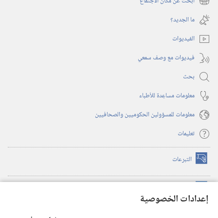
ابحث عن مكان الاجتماع
(يفتح
جديدة)
نافذة
ما الجديد؟‏
جديدة)
الفيديوات
فيديوات مع وصف سمعي
بحث
معلومات مساعِدة للأطباء
معلومات للمسؤولين الحكوميين والصحافيين
تعليمات
التبرعات
(يفتح
نافذة
جديدة)
مكتبة برج المراقبة الالكترونية
™
(يفتح
إعدادات الخصوصية
نافذة
JW Hub
جديدة)
(يفتح