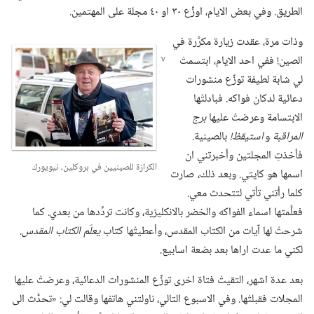
الطريق.‏ وفي بعض الايام،‏ اوزِّع ٣٠ او ٤٠ مجلة على المهتمين.‏
وذات مرة،‏ عقدت زيارة مكرَّرة في
الصين!‏ ففي
احد الايام،‏ ابتسمتْ
لي شابة لطيفة توزِّع منشورات
دعائية لدكان فواكه.‏ فبادلتُها
الابتسامة وعرضتُ عليها
برج
المراقبة
و
استيقظ!‏
بالصينية.‏
فأخذتِ المجلتين وأخبرتني ان
الكرازة للصينيين في بروكلين،‏ نيويورك
اسمها هو كايتي.‏ وبعد ذلك،‏ صارت
كلما رأتني تأتي لتتحدث معي.‏
فعلَّمتها اسماء الفواكه والخضر بالانكليزية،‏ وكانت تردِّدها من بعدي.‏ كما
شرحتُ لها آيات من الكتاب المقدس،‏ وأعطيتُها كتاب
يعلّم الكتاب المقدس.‏
لكني ما عدت اراها بعد بضعة اسابيع.‏
بعد عدة اشهر،‏ التقيتُ فتاة اخرى توزِّع المنشورات الدعائية،‏ وعرضتُ عليها
المجلات فقبلتْها.‏ وفي الاسبوع التالي،‏ ناولتني هاتفها وقالت لي:‏ «تحدَّث الى