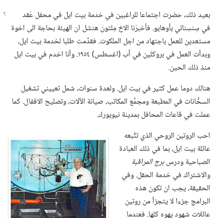
بعيد ذلك،‏ حضرت اجتماعا للراغبين في خدمة بيت ايل في محفل عُقد
في سِنسِناتي بأوهايو.‏ فأخبرَنا الاخ مِلتون هنشل ان الهيئة بحاجة الى اخوة
مستعدين للعمل باجتهاد من اجل الملكوت.‏ فقدَّمت طلبا لخدمة بيت ايل،‏
وبدأت العمل في بروكلين في آب (‏اغسطس)‏ ١٩٥٤.‏ وأنا اخدم في بيت ايل
منذ ذلك الحين.‏
هنالك دوما عمل كثير في بيت ايل.‏ ولعدة سنوات،‏ شمل تعييني تشغيل
السخَّانات في المطبعة ومجمَّع المكاتب،‏ صيانة الآلات،‏ وتصليح الاقفال.‏ كما
عملت في قاعات المحافل بمدينة نيويورك.‏
احب الروتين الروحي الذي تتَّبعه
عائلة بيت ايل،‏ بما في ذلك العبادة
الصباحية ودرس
برج المراقبة
والاشتراك في خدمة الحقل.‏ وفي
الحقيقة،‏ يجب ان تكون هذه
البرامج جزءا لا يتجزأ من روتين
عائلات شهود يهوه كلها.‏ فعندما