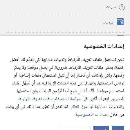
تعليمات
التبرعات
(يفتح
نافذة
جديدة)
مكتبة برج المراقبة الالكترونية
™
(يفتح
إعدادات الخصوصية
نافذة
JW Hub
جديدة)
(يفتح
نحن نستعمل ملفات تعريف الارتباط وتقنيات مشابهة كي نُقدِّم لك أفضل
نافذة
®
خدمة. بعض ملفات تعريف الارتباط ضرورية كي يعمل موقعنا ولا يمكن
تطبيق
JW Library
جديدة)
رفضها. ولكن بإمكانك أن تختار إما أن تقبل استعمال ملفات إضافية أو
مكتبة برج المراقبة
ترفض استعمالها. والهدف من هذه الملفات الإضافية هو أن نُسهِّل عليك
استخدام موقعنا. تأكَّد أننا لن نبيع أبدًا أيًّا من البيانات ولن نستعملها
للتسويق. لتعرف أكثر، اقرأ
سياسة استخدام ملفات تعريف الارتباط
والتقنيات المشابهة لها حول العالم
. كما تقدر أن تغيِّر إعداداتك في أي وقت
Copyright
© 2026 .Watch Tower Bible and Tract Society of Pennsylvania
من خلال
إعدادات الخصوصية
.
شروط الاستخدام
|
سياسة الخصوصية
|
إعدادات الخصوصية
عر
الم